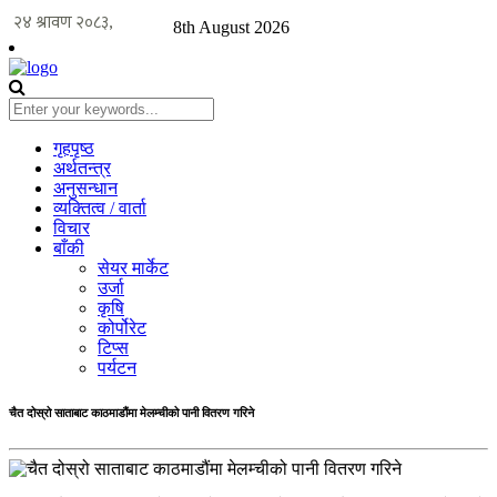
8th August 2026
गृहपृष्ठ
अर्थतन्त्र
अनुसन्धान
व्यक्तित्व / वार्ता
विचार
बाँकी
सेयर मार्केट
उर्जा
कृषि
कोर्पोरेट
टिप्स
पर्यटन
चैत दोस्रो साताबाट काठमाडौंमा मेलम्चीको पानी वितरण गरिने