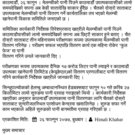
काठमाडौं, २६ फागुन । मेलम्चीको पानी पिउने काठमाडौं उपत्यकावासीको लामो
समयदेखिको सपना अब केही सातादेखि साकार हुँदैछ । चैतको दोस्रो साताबाट
उपत्यकामा मेलम्चीको पानी वितरण गर्ने कार्यतालिका तय भएको मेलम्ची
खानेपानी विकास समितिले जनाएको छ ।
समितिका कार्यकारी निर्देशक तिरेशप्रसाद खत्रीले मेलम्चीको पानी पिउने
काठमाडौवासीको लामो समयदेखिको सपना अब छिट्टै साकार हुने बताए । चैत
दोस्रो साताबाट तीन महिनासम्म परीक्षणका रूपमा उपत्यकामा मेलम्चीको पानी
वितरण गरिनेछ । परीक्षण सफल भएपछि वितरण कार्य एक महिना रोकेर ‘फुल
फेज’ मा पानी
वितरण गरिने उनले जानकारी दिए ।
परीक्षणका रूपमा उपत्यकामा दैनिक १७ करोड लिटर पानी ल्याइने र काठमाडौ
उपत्यका खानेपानी लिमिटेड (केयूकेएल)को वितरण प्रणालीबाट पानी वितरण
गरिने कार्यकारी निर्देशक खत्रीले जानकारी दिए ।
सिन्धुपाल्चोकको हेलम्बु अम्बाथानस्थित हेडबक्सबाट फागुन १० गते करिब २७
किलोमिटर लामो सुरुङमा पानी प्रवाह गराइएको थियो । कार्यकारी निर्देशक
खत्रीका अनुसार काठमाडौँ उपत्यकामा पानी वितरणका लागि चैतको दोस्रो
साताबाट सुन्दरीजलस्थित प्रशोधन केन्द्रमा खसालिनेछ । सुरुङ सफा गर्ने
काम भएकाले अहिले सुरुङको पानी बागमतीमा प्रवाह गरिएको छ ।
प्रकाशित मिति:
२६ फाल्गुन २०७७, बुधबार |
Himali Khabar
मुख्य समाचार