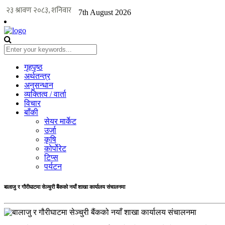
7th August 2026
गृहपृष्ठ
अर्थतन्त्र
अनुसन्धान
व्यक्तित्व / वार्ता
विचार
बाँकी
सेयर मार्केट
उर्जा
कृषि
कोर्पोरेट
टिप्स
पर्यटन
बालाजु र गौरीघाटमा सेञ्चुरी बैंकको नयाँ शाखा कार्यालय संचालनमा