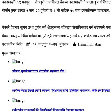
काठमाडौं, १९ फागुन । सेञ्चुरी कमर्सियल बैंकले काठमाडौंको बालाजु र गौरीघाट
योसँगै कुल शाखा १ सय २२ पुगेको छ । यी बाहेक १० वटा एक्सटेन्सन काउन्टर, २
बैंकले देशका सुगम तथा दुर्गम सबै क्षेत्रसम्म बैकिङ्ग सेवाविस्तार गर्ने उद्दे
बैंकले चालू आर्थिक वर्षको दोस्रो त्रैमाससम्ममा ८३ अर्ब ७९ करोड ४० लाख रुपै
प्रकाशित मिति:
१९ फाल्गुन २०७७, बुधबार |
Himali Khabar
मुख्य समाचार
ठमेलमा चुनावी ब्यानरको भद्रगोल, महानगर मौन !
आरोग्य नेपाल टेकले ल्यायो स्वास्थ्य परिक्षणका लागि ‘टेलिहेल्थ उपकरण’, केके छन विशेषता
पर्यावरणीय सभ्यताबारे सि जिनपिङको विचारमाथि नेपालमा छलफल