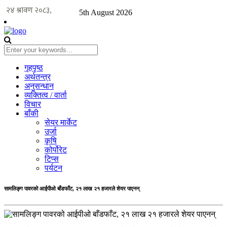
5th August 2026
गृहपृष्ठ
अर्थतन्त्र
अनुसन्धान
व्यक्तित्व / वार्ता
विचार
बाँकी
सेयर मार्केट
उर्जा
कृषि
कोर्पोरेट
टिप्स
पर्यटन
सामलिङ्ग पावरको आईपीओ बाँडफाँट, २१ लाख २१ हजारले शेयर पाएनन्