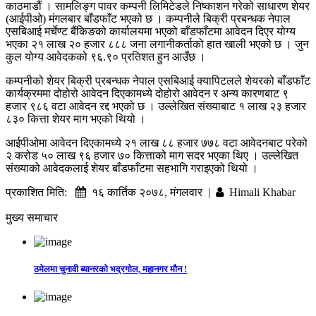
काठमाडौं । सामलिङ्ग पावर कम्पनी लिमिटेडले निष्काशन गरेको साधारण शेयर
(आईपीओ) मंगलबार बाँडफाँट भएको छ । कम्पनीले बिक्री प्रबन्धक नेपाल
एसबिआई मर्चेण्ट बैंकिङको कार्यालयमा भएको बाँडफाँटमा आवेदन दिएर योग्य
भएका २१ लाख २० हजार ८८८ जना लगानीकर्ताको हात खाली भएको छ । जुन
कुल योग्य आवेदकको ९६.९० प्रतिशत हुन आउँछ ।
कम्पनीको शेयर बिक्री प्रबन्धक नेपाल एसबिआई क्यापिटलले शेयरको बाँडफाँट
कार्यक्रममा दोहोरो आवेदन दिएकामध्ये दोहोरो आवेदन र अन्य कारणबाट ९
हजार ९८६ वटा आवेदन रद्द भएको छ । उल्लेखित संख्याबाट १ लाख २३ हजार
८३० कित्ता शेयर माग भएको थियो ।
आईपीओमा आवेदन दिएकामध्ये २१ लाख ८८ हजार ७७८ वटा आवेदनबाट परेको
२ करोड ५० लाख ९६ हजार ७० कित्ताको माग सदर भएका थिए । उल्लेखित
संख्याको आवेदकलाई शेयर बाँडफाँटमा सहभागि गराइएको थियो ।
प्रकाशित मिति:
१६ कार्तिक २०७८, मंगलवार |
Himali Khabar
मुख्य समाचार
ठमेलमा चुनावी ब्यानरको भद्रगोल, महानगर मौन !