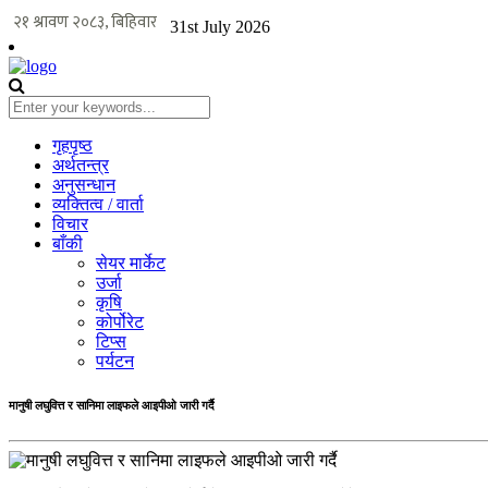
31st July 2026
गृहपृष्ठ
अर्थतन्त्र
अनुसन्धान
व्यक्तित्व / वार्ता
विचार
बाँकी
सेयर मार्केट
उर्जा
कृषि
कोर्पोरेट
टिप्स
पर्यटन
मानुषी लघुवित्त र सानिमा लाइफले आइपीओ जारी गर्दै