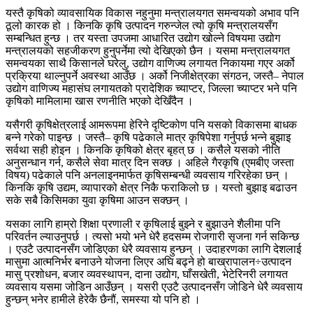
यस्तै कृषिको व्यावसायिक विकास नहुनुमा मन्त्रालयगत समन्वयको अभाव पनि
ठूलो कारक हो । किनकि कृषि उत्पादन गरुन्जेल त्यो कृषि मन्त्रालयसँग
सम्बन्धित हुन्छ । तर यस्ता उपजमा आधारित उद्योग खोल्ने विषयमा उद्योग
मन्त्रालयको सहजीकरण हुनुपर्नेमा त्यो देखिएको छैन । यसमा मन्त्रालयगत
समन्वयका साथै किसानले घरेलु, उद्योग वाणिज्य लगायत निकायमा गएर अर्को
प्रक्रिया थाल्नुपर्ने अवस्था आउँछ । अर्को निजीक्षेत्रका संगठन, जस्तै– नेपाल
उद्योग वाणिज्य महासंघ लगायतको प्रादेशिक च्याप्टर, जिल्ला च्याप्टर भने पनि
कृषिको मामिलामा खास रणनीति भएको देखिँदैन ।
यसैगरी कृषिक्षेत्रलाई आमरूपमा हेरिने दृष्टिकोण पनि यसको विकासमा बाधक
बन्ने गरेको पाइन्छ । जस्तै– कृषि पढेकाले मात्र कृषिपेशा गर्नुपर्छ भन्ने बुझाइ
सर्वथा सही होइन । किनकि कृषिको क्षेत्र बृहत् छ । कसैले यसको नीति
अनुसन्धान गर्न, कसैले सेवा मात्र दिन सक्छ । अहिले गैरकृषि (एमबीए जस्ता
विषय) पढेकाले पनि अनलाइनमार्फत कृषिसम्बन्धी व्यवसाय गरिरहेका छन् ।
किनकि कृषि उद्यम, व्यापारको क्षेत्र निकै फराकिलो छ । यस्तो बुझाइ बढाउन
सके सबै किसिमका युवा कृषिमा आउन सक्छन् ।
यसका लागि हाम्रो शिक्षा प्रणाली र कृषिलाई बुझ्ने र बुझाउने शैलीमा पनि
परिवर्तन ल्याउनुपर्छ । त्यसो भयो भने धेरै हदसम्म रोजगारी सृजना गर्न सकिन्छ
। एउटै उत्पादनसँग जोडिएका धेरै व्यवसाय हुन्छन् । उदाहरणका लागि देशलाई
मासुमा आत्मनिर्भर बनाउने योजना लिएर अघि बढ्ने हो बाख्रापालन÷उत्पादन
मासु प्रशोधन, बजार व्यवस्थापन, दाना उद्योग, घाँसखेती, भेटेरिनरी लगायत
व्यवसाय यसमा जोडिन आउँछन् । यसरी एउटै उत्पादनसँग जोडिने धेरै व्यवसाय
हुन्छन् भनेर हामीले हेरेकै छैनौं, समस्या यो पनि हो ।