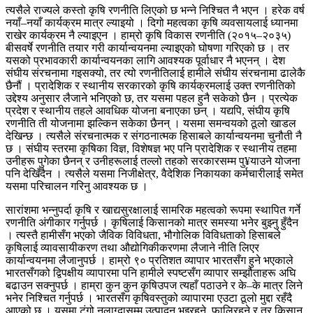
त्यसैले राज्यले कस्तो कृषि रणनीति लिएको छ भन्ने निश्चित नै भएन । हरेक वर्ष
नयाँ–नयाँ कार्यक्रम मात्र ल्याइयो । दिगो महत्वका कृषि व्यवसायलाई ध्यानमा
राखेर कार्यक्रम नै ल्याइएन । हाम्रो कृषि विकास रणनीति (२०१५–२०३५)
बीसवर्षे रणनीति तयार गरी कार्यान्वयनमा ल्याइएको घोषणा गरिएको छ । तर
यसको प्रभावकारी कार्यान्वयनका लागि आवश्यक पूर्वाधार नै भएनन् । देश
संघीय संरचनामा गइसक्यो, तर त्यो रणनीतिलाई हामीले संघीय संरचनामा ढालेकै
छैनौं । प्रादेशिक र स्थानीय सरकारको कृषि कार्यक्रमलाई उक्त रणनीतिको
उद्देश्य अनुसार लैजाने भनिएको छ, तर यसमा पहल हुनै सकेको छैन । प्रत्येक
प्रदेश र स्थानीय तहले आवधिक योजना बनाएका छन् । यद्यपि, संघीय कृषि
रणनीति ती योजनामा झल्किन सकेका छैनन् । यसमा समन्वयको ठूलो खाडल
देखिन्छ । त्यसैले संरचनात्मक र संगठनात्मक हिसाबले कार्यान्वयनमा चुनौती नै
छ । संघीय स्तरमा कृषिका विज्ञ, विशेषज्ञ भए पनि प्रादेशिक र स्थानीय तहमा
उनीहरू पुगेका छैनन् र उनीहरूलाई तल्लो तहको सरकारसम्म पु¥याउने योजना
पनि देखिँदैन । त्यसैले यसमा निजीक्षेत्र, वैदेशिक निकायका कर्मचारीलाई समेत
यसमा परिचालन गरिनु आवश्यक छ ।
सारांशमा भन्नुपर्दा कृषि र खाद्यसुरक्षालाई सामरिक महत्वको रूपमा स्थापित गर्ने
रणनीति अंगीकार गर्नुपर्छ । कृषिलाई किसानको मात्र समस्या भनेर बुझ्नु हुँदैन
। त्यस्तै हामीसँग भएको जैविक विविधता, भौगोलिक विविधताको हिसाबले
कृषिलाई व्यावसायीकरण तथा औद्योगिकीकरणमा लैजाने नीति लिएर
कार्यान्वयनमा लैजानुपर्छ । हाम्रो ९० प्रतिशत व्यापार भारतसँग हुने भएकाले
भारतसँगको द्विपक्षीय व्यापारमा पनि हामीले स्पष्टसँग व्यापार सम्झौताहरू अघि
बढाउन सक्नुपर्छ । हाम्रा कुन कुन कृषिउपज त्यहाँ पठाउने र के–के मात्र लिने
भनेर निश्चित गर्नुपर्छ । भारतसँग कृषिवस्तुको व्यापारमा एउटा ठूलो मुद्दा रहँदै
आएको छ । यसमा टुंगो नलाग्दासम्म उत्पादन भइरहने, फालिरहने र तर किसान