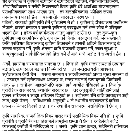
धेरै अघिदेखि नै कृषिको उत्पादन र उत्पादकत्व बढाउन, व्यावसायिकीकरण,
औद्योगिकीकरण र गरीबी निवारणको विषय कृषि धेरै आवधिक योजनाहरूमा
प्राथमिकताका साथ आएका छन् । तर वास्तविकतामा अपेक्षित रूपमा
कार्यान्वयन भएको छैन । यसमा तीन चारवटा कारण छन् ।
पहिलो, राज्यको कृषिप्रति हेर्ने दृष्टिकोण नै हो । कृषिलाई दीर्घकालमा कहाँसम्म
लैजाने, कस्तो बनाउन र कस्तो कृषिलाई प्रवद्र्धन गर्ने भन्ने सोच नै परिष्कृत
भएको छैन । हरेक वर्ष कार्यक्रम आउनु आफ्नो ठाउँमा छ । तर कुन–कुन
कृषिउपजमा आत्मनिर्भर हुने, कुन कुनको निर्यात प्रवद्र्धन गर्ने, जनसंख्याको
कति प्रतिशत किसानलाई कृषिमा टिकाउने र त्यसरी अडिने किसानलाई के
कस्ता सहयोग गर्ने, कृषि क्षेत्रमा कति रोजगारी सृजना गर्ने, खाद्य सुरक्षा र
सम्प्रभुतालाई सार्वभौमिकताको हिसाबले लैजाने भन्ने अठोट नै राज्यसँग छैन ।
अर्को, हाम्रोमा संरचनागत समस्या छ । किनभने, कृषि मन्त्रालयलाई उत्पादन
बढाउने, उत्पादकत्व बढाउने जिम्मेवारी छ । तर मन्त्रालयसँग आवश्यक
स्रोतसाधन केही छैन । यसमा समन्वय र सहजीकरणको अभाव मुख्य समस्या हो
। उत्पादन गर्ने स्रोतसाधन अन्यत्र छ, मन्त्रालयलाई उत्पादनको जिम्मेवारी
मात्र छ । संघीयता आइसकेपछि यसमा झनै अन्योल देखिएको छ । किनकि
प्रादेशिक सरकार छ, स्थानीय सरकार छ । तर अनुसूचीले चाहिँ हामीलाई
एकल अधिकार र साझा अधिकार दिएको छ । अझैसम्म पनि कति कार्यक्रम अझै
लागू भएकै छैनन् । संविधानको अनुसूची ८ ले स्थानीय सरकारलाई कृषिमा
एकल अधिकार दिएको त छ । तर स्थानीय सरकारमा प्राविधिक नै छैनन् ।
कृषि सामरिक, राजनीतिक विषय मात्र नभई प्राविधिक विषय पनि हो । कृषि
प्रविधि र प्राविधिकका हिसाबले हाम्रोमा क्षमता नै छैन । अहिलेको बजेट
त्यसलाई कटौती नै गरिदिएको छ । जस्तै– कृषि ज्ञान केन्द्र, भेटेरिनरी हस्पिटल