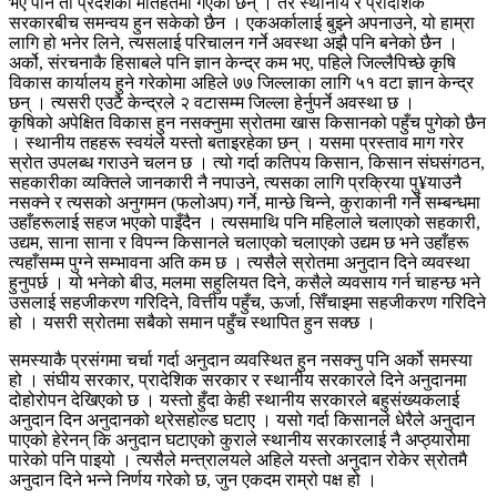
भए पनि ती प्रदेशको मातहतमा गएका छन् । तर स्थानीय र प्रादेशिक
सरकारबीच समन्वय हुन सकेको छैन । एकअर्कालाई बुझ्ने अपनाउने, यो हाम्रा
लागि हो भनेर लिने, त्यसलाई परिचालन गर्ने अवस्था अझै पनि बनेको छैन ।
अर्को, संरचनाकै हिसाबले पनि ज्ञान केन्द्र कम भए, पहिले जिल्लैपिच्छे कृषि
विकास कार्यालय हुने गरेकोमा अहिले ७७ जिल्लाका लागि ५१ वटा ज्ञान केन्द्र
छन् । त्यसरी एउटै केन्द्रले २ वटासम्म जिल्ला हेर्नुपर्ने अवस्था छ ।
कृषिको अपेक्षित विकास हुन नसक्नुमा स्रोतमा खास किसानको पहुँच पुगेको छैन
। स्थानीय तहहरू स्वयंले यस्तो बताइरहेका छन् । यसमा प्रस्ताव माग गरेर
स्रोत उपलब्ध गराउने चलन छ । त्यो गर्दा कतिपय किसान, किसान संघसंगठन,
सहकारीका व्यक्तिले जानकारी नै नपाउने, त्यसका लागि प्रक्रिया पु¥याउनै
नसक्ने र त्यसको अनुगमन (फलोअप) गर्ने, मान्छे चिन्ने, कुराकानी गर्ने सम्बन्धमा
उहाँहरूलाई सहज भएको पाइँदैन । त्यसमाथि पनि महिलाले चलाएको सहकारी,
उद्यम, साना साना र विपन्न किसानले चलाएको चलाएको उद्यम छ भने उहाँहरू
त्यहाँसम्म पुग्ने सम्भावना अति कम छ । त्यसैले स्रोतमा अनुदान दिने व्यवस्था
हुनुपर्छ । यो भनेको बीउ, मलमा सहुलियत दिने, कसैले व्यवसाय गर्न चाहन्छ भने
उसलाई सहजीकरण गरिदिने, वित्तीय पहुँच, ऊर्जा, सिँचाइमा सहजीकरण गरिदिने
हो । यसरी स्रोतमा सबैको समान पहुँच स्थापित हुन सक्छ ।
समस्याकै प्रसंगमा चर्चा गर्दा अनुदान व्यवस्थित हुन नसक्नु पनि अर्को समस्या
हो । संघीय सरकार, प्रादेशिक सरकार र स्थानीय सरकारले दिने अनुदानमा
दोहोरोपन देखिएको छ । यस्तो हुँदा केही स्थानीय सरकारले बहुसंख्यकलाई
अनुदान दिन अनुदानको थ्रेसहोल्ड घटाए । यसो गर्दा किसानले धेरैले अनुदान
पाएको हेरेनन् कि अनुदान घटाएको कुराले स्थानीय सरकारलाई नै अप्ठ्यारोमा
पारेको पनि पाइयो । त्यसैले मन्त्रालयले अहिले यस्तो अनुदान रोकेर स्रोतमै
अनुदान दिने भन्ने निर्णय गरेको छ, जुन एकदम राम्रो पक्ष हो ।