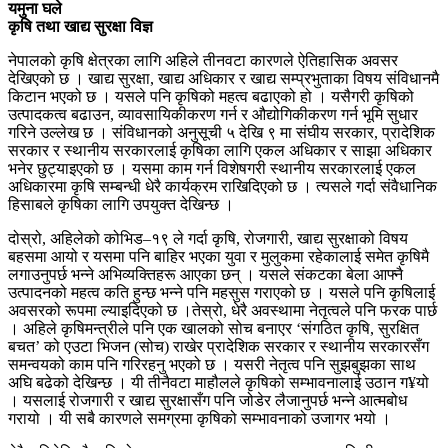
यमुना घले
कृषि तथा खाद्य सुरक्षा विज्ञ
नेपालको कृषि क्षेत्रका लागि अहिले तीनवटा कारणले ऐतिहासिक अवसर
देखिएको छ । खाद्य सुरक्षा, खाद्य अधिकार र खाद्य सम्प्रभुताका विषय संविधानमै
किटान भएको छ । यसले पनि कृषिको महत्व बढाएको हो । यसैगरी कृषिको
उत्पादकत्व बढाउन, व्यावसायिकीकरण गर्न र औद्योगिकीकरण गर्न भूमि सुधार
गरिने उल्लेख छ । संविधानको अनुसूची ५ देखि ९ मा संघीय सरकार, प्रादेशिक
सरकार र स्थानीय सरकारलाई कृषिका लागि एकल अधिकार र साझा अधिकार
भनेर छुट्याइएको छ । यसमा काम गर्न विशेषगरी स्थानीय सरकारलाई एकल
अधिकारमा कृषि सम्बन्धी धेरै कार्यक्रम राखिदिएको छ । त्यसले गर्दा संवैधानिक
हिसाबले कृषिका लागि उपयुक्त देखिन्छ ।
दोस्रो, अहिलेको कोभिड–१९ ले गर्दा कृषि, रोजगारी, खाद्य सुरक्षाको विषय
बहसमा आयो र यसमा पनि बाहिर भएका युवा र मुलुकमा रहेकालाई समेत कृषिमै
लगाउनुपर्छ भन्ने अभिव्यक्तिहरू आएका छन् । यसले संकटका बेला आफ्नै
उत्पादनको महत्व कति हुन्छ भन्ने पनि महसुस गराएको छ । यसले पनि कृषिलाई
अवसरको रूपमा ल्याइदिएको छ ।तेस्रो, धेरै अवस्थामा नेतृत्वले पनि फरक पार्छ
। अहिले कृषिमन्त्रीले पनि एक खालको सोच बनाएर ‘संगठित कृषि, सुरक्षित
बचत’ को एउटा भिजन (सोच) राखेर प्रादेशिक सरकार र स्थानीय सरकारसँग
समन्वयको काम पनि गरिरहनु भएको छ । यसरी नेतृत्व पनि सुझबुझका साथ
अघि बढेको देखिन्छ । यी तीनैवटा माहौलले कृषिको सम्भावनालाई उठान ग¥यो
। यसलाई रोजगारी र खाद्य सुरक्षासँग पनि जोडेर लैजानुपर्छ भन्ने आत्मबोध
गरायो । यी सबै कारणले समग्रमा कृषिको सम्भावनाको उजागर भयो ।