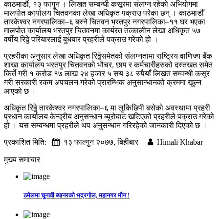
काठमाडौं, १३ फागुन । लिखत सम्बन्धी कसूरमा संलग्न रहेको अभियोगमा
मालपोत कार्यालय चितवनका लेखा अधिकृत पक्राउ परेका छन् । काठमाडौँ
तारकेश्वर नगरपालिका–६ बस्ने चितवन भरतपुर नगरपालिका–११ घर भएका
मालपोत कार्यालय भरतपुर चितवनमा कार्यरत तत्कालीन लेखा अधिकृत ५७
वर्षीय रिठ्ठे परियारलाई बुधबार प्रहरीले पक्राउ गरेको हो ।
प्रहरीका अनुसार लेखा अधिकृत रिठ्ठेसमेतको संलग्नतामा राष्ट्रिय वाणिज्य बैंक
शाखा कार्यालय भरतपुर चितवनको भौचर, छाप र कर्मचारीहरुको दस्तखत समेत
किर्ते गरी १ करोड १७ लाख २४ हजार ५ सय ३८ रुपैयाँ लिखत सम्वन्धी कसूर
गरी सरकारी रकम अपचलन गरेको प्रारम्भिक अनुसान्धानको क्रममा खुल्न
आएको छ ।
अधिकृत रिठ्ठे तारकेश्वर नगरपालिका–६ मा लुकिछिपी बसेको अवस्थामा प्रहरी
प्रधान कार्यालय केन्द्रीय अनुसन्धान ब्यूरोबाट खटिएको प्रहरीले पक्राउ गरेको
हो । यस सम्बन्धमा प्रहरीले थप अनुसन्धान गरिरहेको जानकारी दिएको छ ।
प्रकाशित मिति:
१३ फाल्गुन २०७७, बिहीबार |
Himali Khabar
मुख्य समाचार
ठमेलमा चुनावी ब्यानरको भद्रगोल, महानगर मौन !