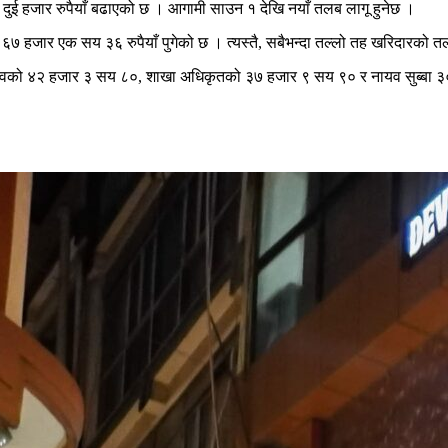
दुई हजार रुपैयाँ बढाएको छ । आगामी साउन १ देखि नयाँ तलब लागू हुनेछ ।
७ हजार एक सय ३६ रुपैयाँ पुगेको छ । त्यस्तै, सबैभन्दा तल्लो तह खरिदारको त
ो ४२ हजार ३ सय ८०, शाखा अधिकृतको ३७ हजार ९ सय ९० र नायव सुब्बा ३० 