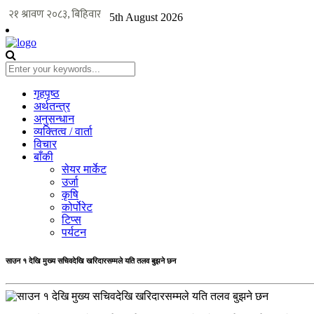
5th August 2026
गृहपृष्ठ
अर्थतन्त्र
अनुसन्धान
व्यक्तित्व / वार्ता
विचार
बाँकी
सेयर मार्केट
उर्जा
कृषि
कोर्पोरेट
टिप्स
पर्यटन
साउन १ देखि मुख्य सचिवदेखि खरिदारसम्मले यति तलव बुझने छन