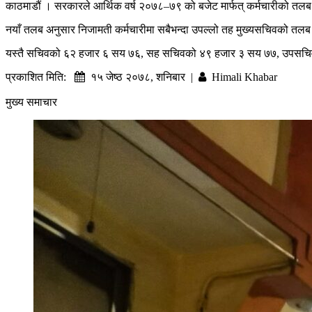
काठमाडौं । सरकारले आर्थिक वर्ष २०७८–७९ को बजेट मार्फत् कर्मचारीको तलब 
नयाँ तलब अनुसार निजामती कर्मचारीमा सबैभन्दा उपल्लो तह मुख्यसचिवको तलब ६
यस्तै सचिवको ६२ हजार ६ सय ७६, सह सचिवको ४९ हजार ३ सय ७७, उपसचिवक
प्रकाशित मिति:
१५ जेष्ठ २०७८, शनिबार |
Himali Khabar
मुख्य समाचार