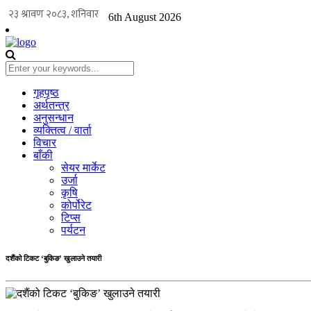
6th August 2026
गृहपृष्ठ
अर्थतन्त्र
अनुसन्धान
व्यक्तित्व / वार्ता
विचार
बाँकी
सेयर मार्केट
उर्जा
कृषि
कोर्पोरेट
टिप्स
पर्यटन
दशैंको टिकट ‘बुकिङ’ खुलाउने तयारी