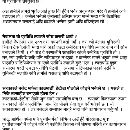
यो प्रविविध उपयुक्त छ ।
अझ हामीले हाम्रो भूगोललाई हुन्छ कि हुँदैन भनेर अनुसन्धान गरेर नै हामीले अघि
बढाएका हौ । कसैले भनेको कुरालाई अन्तिम सत्य मान्ने भन्दा पनि बैज्ञानिक
अध्ययनबाट यसलाई अघि बढाउने भन्नेमा हामी अघि बढिरहेका छौं ।
नेपालमा यो प्रविधि ल्याउने सोच कसरी आयो ?
हामीले नेपालमा सन् २०१९ मा कम्पनी दर्ता गर्यौं । तर, त्यो बेलामा युनिस्की
स्किन टेक्नोलोजी भन्दा पनि अर्को एउटा अमेरिकन प्रविधि ल्याएर काम गर्ने सोच
बनाएको थियौ । यो पोड वे प्रणालीमै आधारित रहेको अमेरिक प्रविधि हो ।
तर, त्यो प्रविधि कहि पनि सटिफाइड नभएको, र कन्सेप्ट मात्रै भएको भन्ने थाहा
पाएपछि सटिफिकेसन नभएको प्रविधि ल्याउने कुरै भएन । त्यसपछि बुझ्दा
संसारमा यस्तै ५ वटा प्रविधि भेट्यौं । त्यसमा सटिफाइड भएको प्रविधि
युनिस्की भएपछि अनि हामीले यसलाई अघि बढाएको हो ।
सरकारले बजेट मार्फत काठमाडौं–हेटौडा पोडवेले जोड्ने भनेको छ । यसले त
निकै उत्साहीत बनाएको होला हैन ?
काठमाडौं–हेटौंडा रोपवे जुन लामो समयदेखि बन्द छ । त्यसको विकल्पका रुपमा
सरकारले नविन प्रविधिमा आधारित पोडवे सेवा सुरु गर्ने भनेको छ । यो
सकारात्मक हो । तर बजेटले सम्बोधन मात्रै भन्दा पनि कार्यान्वयन गर्नुपर्यो ।
चालू आर्थिक वर्षमा पनि पृथ्वीमार्गको विभिन्न ठाउँ हुँदै गोरखाबाट पुनः
पृथ्वीराजमार्ग नै जोड्ने गरि यो प्रविधि विकास गर्ने घोषणा गरियो तर कार्यान्वयन
भएन ।