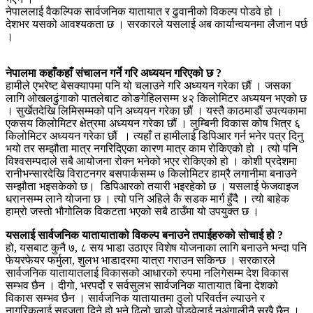
नेपाललाई वैकल्पिक सार्वजनिक यातायात र ढुवानीको विकल्प पोडवे हो ।
देशभर यसको आवश्यकता छ । सरकारले यसलाई अब कार्यान्वयनमा लैजान पर्छ
।
नेपालमा कहाँकहाँ संचालन गर्ने गरि अध्ययन गरिएको छ ?
हामीले एभरेष्ट बेसक्यापमा पनि यो चलाउने गरि अध्ययन गरेका छौं । जसका
लागि ओखलढुंगाको पातलेबाट कोङगेहिलसम्म ४२ किलोमिटर अध्ययन भएको छ
। सुर्खेतदेखि लिमिसम्मको पनि अध्ययन गरेका छौं । यस्तै काठमाडौं उपत्यकामा
एकसय किलोमिटर क्षेत्रमा अध्ययन गरेका छौं । लुम्बिनी विकास कोष भित्र ६
किलोमिटर अध्ययन गरेका छौं । त्यहाँ त हामीलाई डिपिआर गर्न भनेर पत्र दिनु
भयो तर सम्झौता मात्र नगरिदिएका कारण मात्र काम रोकिएको हो । त्यो पनि
विश्वसम्पदाले सबै आयोजना रोक्न भनेको भएर रोकिएको हो । कोशी प्रदेशमा
रानीभन्सारदेखि विराटनगर बसपार्कसम्म ७ किलोमिटर हाम्रै लगानीमा बनाउने
सम्झौता भइसकेको छ। डिपिआरको तयारी भइरहेको छ । यसलाई फेजवाइज
धरानसम्म लाने योजना छ । त्यो पनि अहिले कै सडक मार्ग हुँदै । त्यो बाहेक
हाम्रो जस्तो भौगोलिक विकटता भएको सबै ठाउँमा यो उपयुक्त छ ।
यसलाई सार्वजनिक यातायाताको विकल्प बनाउने तपाईहरुको सोचाई हो ?
हो, यसबाट कुनै ७, ८ सय भाडा उठाएर विशेष योजनाका लागि बनाउने भन्दा पनि
फेयरफेयर फर्मुला, शुलभ भाडादरमा यात्रा गराउन सकिन्छ । सरकारले
सार्वजनिक यातायातलाई विकासको आधारको रुपमा नलिगेसम्म देश विकास
सम्भव छैन । दीगो, भरपर्दो र सर्वसुलभ सार्वजनिक यातायात बिना देशको
विकास सम्भव छैन । सार्वजनिक यातायातमा ठुलो परिवर्तन ल्याउने र
नागरिकलाई सहजता दिने हो भने ढिलो चाडो पोडवेलाई नअंगालीनै सुखै छैन ।