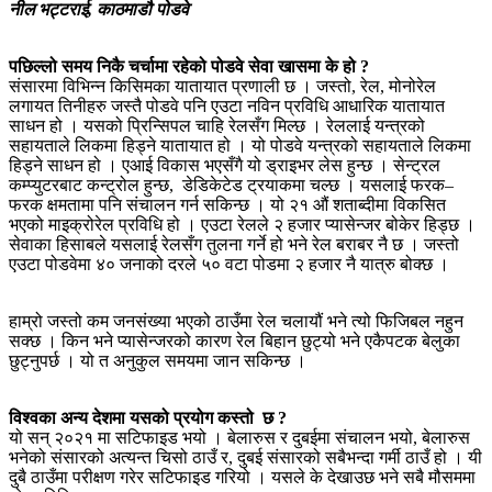
नील भट्टराई, काठमाडौ पोडवे
पछिल्लो समय निकै चर्चामा रहेको पोडवे सेवा खासमा के हो ?
संसारमा विभिन्न किसिमका यातायात प्रणाली छ । जस्तो, रेल, मोनोरेल
लगायत तिनीहरु जस्तै पोडवे पनि एउटा नविन प्रविधि आधारिक यातायात
साधन हो । यसको प्रिन्सिपल चाहि रेलसँग मिल्छ । रेललाई यन्त्रको
सहायताले लिकमा हिड्ने यातायात हो । यो पोडवे यन्त्रको सहायताले लिकमा
हिड्ने साधन हो । एआई विकास भएसँगै यो ड्राइभर लेस हुन्छ । सेन्ट्रल
कम्प्युटरबाट कन्ट्रोल हुन्छ, डेडिकेटेड ट्रयाकमा चल्छ । यसलाई फरक–
फरक क्षमतामा पनि संचालन गर्न सकिन्छ । यो २१ औं शताब्दीमा विकसित
भएको माइक्रोरेल प्रविधि हो । एउटा रेलले २ हजार प्यासेन्जर बोकेर हिड्छ ।
सेवाका हिसाबले यसलाई रेलसँग तुलना गर्ने हो भने रेल बराबर नै छ । जस्तो
एउटा पोडवेमा ४० जनाको दरले ५० वटा पोडमा २ हजार नै यात्रु बोक्छ ।
हाम्रो जस्तो कम जनसंख्या भएको ठाउँमा रेल चलायौं भने त्यो फिजिबल नहुन
सक्छ । किन भने प्यासेन्जरको कारण रेल बिहान छुट्यो भने एकैपटक बेलुका
छुट्नुपर्छ । यो त अनुकुल समयमा जान सकिन्छ ।
विश्वका अन्य देशमा यसको प्रयोग कस्तो छ ?
यो सन् २०२१ मा सटिफाइड भयो । बेलारुस र दुबईमा संचालन भयो, बेलारुस
भनेको संसारको अत्यन्त चिसो ठाउँ र, दुबई संसारको सबैभन्दा गर्मी ठाउँ हो । यी
दुबै ठाउँमा परीक्षण गरेर सटिफाइड गरियो । यसले के देखाउछ भने सबै मौसममा