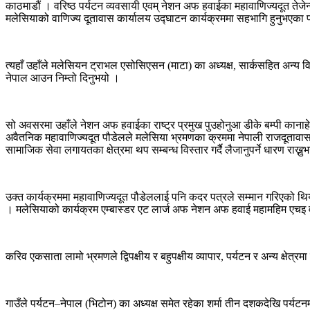
काठमाडौं । वरिष्ठ पर्यटन व्यवसायी एवम् नेशन अफ हवाईका महावाणिज्यदूत तेजेन
मलेसियाको वाणिज्य दूतावास कार्यालय उद्घाटन कार्यक्रममा सहभागि हुनुभएका पौ
त्यहाँ उहाँले मलेसियन ट्राभल एसोसिएसन (माटा) का अध्यक्ष, सार्कसहित अन्य व
नेपाल आउन निम्तो दिनुभयो ।
सो अवसरमा उहाँले नेशन अफ हवाईका राष्ट्र प्रमुख पुउहोनुआ डीके बम्पी कानाह
अवैतनिक महावाणिज्यदूत पौडेलले मलेसिया भ्रमणका क्रममा नेपाली राजदूतावास
सामाजिक सेवा लगायतका क्षेत्रमा थप सम्बन्ध विस्तार गर्दै लैजानुपर्ने धारण राख्नु
उक्त कार्यक्रममा महावाणिज्यदूत पौडेललाई पनि कदर पत्रले सम्मान गरिएको थियो 
। मलेसियाको कार्यक्रम एम्बास्डर एट लार्ज अफ नेशन अफ हवाई महामहिम एचइ
करिव एकसाता लामो भ्रमणले द्विपक्षीय र बहुपक्षीय व्यापार, पर्यटन र अन्य क्षेत्रमा 
गाउँले पर्यटन–नेपाल (भिटोन) का अध्यक्ष समेत रहेका शर्मा तीन दशकदेखि पर्यटनमा