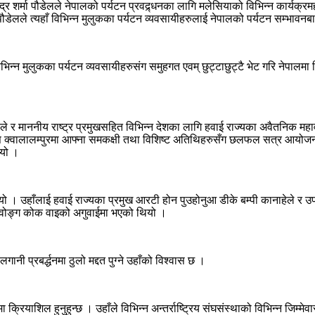
्द्र शर्मा पौडेलले नेपालको पर्यटन प्रवद्र्धनका लागि मलेसियाको विभिन्न कार्
डेलले त्यहाँ विभिन्न मुलुकका पर्यटन व्यवसायीहरुलाई नेपालको पर्यटन सम्भावनबा
िभिन्न मुलुकका पर्यटन व्यवसायीहरुसंग समुहगत एवम् छुट्टाछुट्टै भेट गरि नेपा
ेले र माननीय राष्ट्र प्रमुखसहित विभिन्न देशका लागि हवाई राज्यका अवैतनिक म
 क्वालालम्पुरमा आफ्ना समकक्षी तथा विशिष्ट अतिथिहरुसँग छलफल सत्र आयोजना ग
भयो ।
। उहाँलाई हवाई राज्यका प्रमुख आरटी होन पुउहोनुआ डीके बम्पी कानाहेले र उपमुख्
 वोङ्ग कोक वाइको अगुवाईमा भएको थियो ।
लगानी प्रबर्द्धनमा ठुलो मद्दत पुग्ने उहाँको विश्वास छ ।
 क्रियाशिल हुनुहुन्छ । उहाँले विभिन्न अन्तर्राष्ट्रिय संघसंस्थाको विभिन्न जिम्