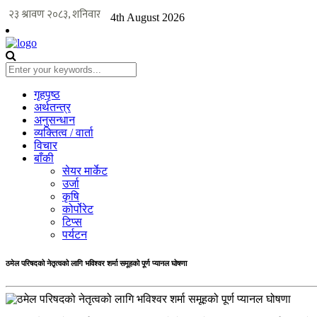
4th August 2026
गृहपृष्ठ
अर्थतन्त्र
अनुसन्धान
व्यक्तित्व / वार्ता
विचार
बाँकी
सेयर मार्केट
उर्जा
कृषि
कोर्पोरेट
टिप्स
पर्यटन
ठमेल परिषदको नेतृत्वको लागि भविश्वर शर्मा समूहको पूर्ण प्यानल घोषणा