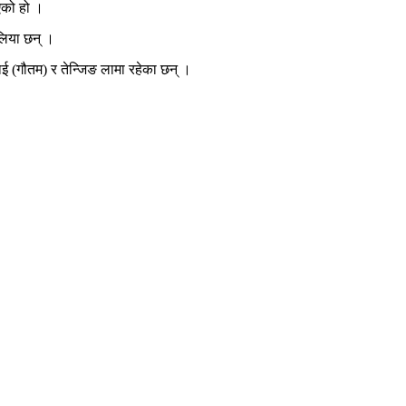
एको हो ।
पलिया छन् ।
ाई (गौतम) र तेन्जिङ लामा रहेका छन् ।