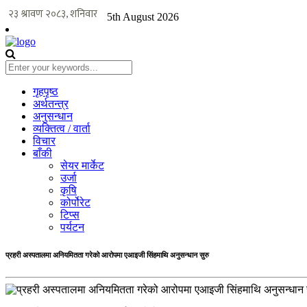
5th August 2026
गृहपृष्ठ
अर्थतन्त्र
अनुसन्धान
व्यक्तित्व / वार्ता
विचार
बाँकी
सेयर मार्केट
उर्जा
कृषि
कोर्पोरेट
टिप्स
पर्यटन
प्रहरी अस्पतालमा अनियमितता गरेको आरोपमा एआइजी सिंहमाथि अनुसन्धान सुरु