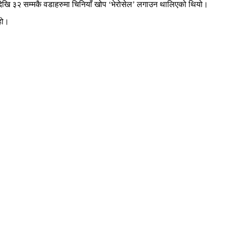
देखि ३२ सम्मकै वडाहरुमा चिनियाँ खोप ‘भेरोसेल’ लगाउन थालिएको थियो।
हो।