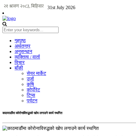
31st July 2026
गृहपृष्ठ
अर्थतन्त्र
अनुसन्धान
व्यक्तित्व / वार्ता
विचार
बाँकी
सेयर मार्केट
उर्जा
कृषि
कोर्पोरेट
टिप्स
पर्यटन
काठमाडौंमा कोरोनाविरुद्धको खोप लगाउने कार्य स्थगित