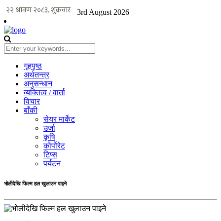
3rd August 2026
गृहपृष्ठ
अर्थतन्त्र
अनुसन्धान
व्यक्तित्व / वार्ता
विचार
बाँकी
सेयर मार्केट
उर्जा
कृषि
कोर्पोरेट
टिप्स
पर्यटन
भोलीदेखि फिल्म हल खुलाउन पाइने