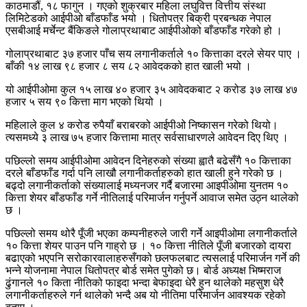
काठमाडौं, १८ फागुन । गएको शुक्रबार महिला लघुवित्त वित्तीय संस्था
लिमिटेडको आईपीओ बाँडफाँड भयो । धितोपत्र बिक्री प्रबन्धक नेपाल
एसबीआई मर्चेन्ट बैंकिङले गोलाप्रथाबाट आईपीओको बाँडफाँड गरेको हो ।
गोलाप्रथाबाट ३७ हजार पाँच सय लगानीकर्ताले १० कित्ताका दरले सेयर पाए ।
बाँकी १४ लाख ९८ हजार ८ सय ८२ आवेदकको हात खाली भयो ।
यो आईपीओमा कुल १५ लाख ४० हजार ३५ आवेदकबाट २ करोड ३७ लाख ४७
हजार ५ सय ९० कित्ता माग भएको थियो ।
महिलाले कुल ४ करोड रुपैयाँ बराबरको आईपीओ निष्कासन गरेको थियो।
त्यसमध्ये ३ लाख ७५ हजार कित्तामा मात्र सर्वसाधारणले आवेदन दिए थिए ।
पछिल्लो समय आईपीओमा आवेदन दिनेहरुको संख्या ह्वातै बढेसँगै १० कित्ताका
दरले बाँडफाँड गर्दा पनि लाखौ लगानीकर्ताहरुको हात खाली हुने गरेको छ ।
बढ्दो लगानीकर्ताको संख्यालाई मध्यनजर गर्दै बजारमा आइपीओमा युनतम १०
कित्ता शेयर बाँडफाँड गर्ने नीतिलाई परिमार्जन गर्नुपर्ने आवाज समेत उठ्न थालेको
छ ।
पछिल्लो समय थोरै पूँजी भएका कम्पनीहरुले जारी गर्ने आइपीओमा लगानीकर्ताले
१० कित्ता शेयर पाउन पनि गाह्रो छ । १० कित्ता नीतिले पूँजी बजारको दायरा
बढाएको भएपनि सरोकारवालाहरुसँगको छलफलबाट त्यसलाई परिमार्जन गर्ने की
भन्ने योजनामा नेपाल धितोपत्र बोर्ड समेत पुगेको छ। बोर्ड अध्यक्ष भिष्मराज
ढुंगानले १० किता नीतिको फाइदा भन्दा बेफाइदा धेरै हुन थालेको महसुश धेरै
लगानीकर्ताहरुले गर्न थालेको भन्दै अब यो नीतिमा परिमार्जन आवश्यक रहेको