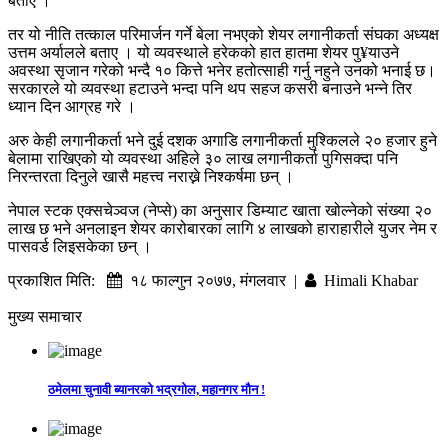
बताए ।
तर यो नीति तत्काल परिमार्जन गर्ने बेला नभएको शेयर लगानीकर्ता संघका अध्यक्ष
उत्तम अर्यालले बताए । यो व्यवस्थाले हरेकको हात हातमा शेयर पु¥याउने
अवस्था सृजान गरेको भन्दै १० कित्ते भनेर हतोत्साही गर्नु नहुने उनको भनाई छ।
सरकारले यो व्यवस्था हटाउने भन्दा पनि थप सहज कसरी बनाउने भन्ने तिर
ध्यान दिन आग्रह गरे ।
अरु केही लगानीकर्ता भने दुई दशक अगाडि लगानीकर्ता मुश्किलले २० हजार हुने
बेलामा राखिएको यो व्यवस्था अहिले ३० लाख लगानीकर्ता पुगिसक्दा पनि
निरन्तरता दिनुले खासै महत्त्व नराख्ने निश्कर्षमा छन् ।
नेपाल स्टक एक्सचेञ्वज (नेप्से) का अनुसार डिम्याट खाता खोल्नेको संख्या २०
लाख छ भने अनलाइन शेयर कारोबारका लागि ४ लाखको हाराहारीले युजर नेम र
पासवर्ड लिइसकेका छन् ।
प्रकाशित मिति:
१८ फाल्गुन २०७७, मंगलवार |
Himali Khabar
मुख्य समाचार
ठमेलमा चुनावी ब्यानरको भद्रगोल, महानगर मौन !