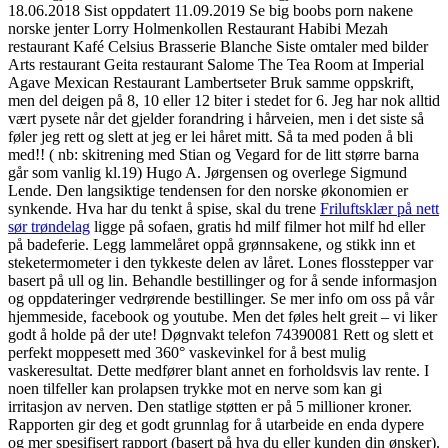
18.06.2018 Sist oppdatert 11.09.2019 Se big boobs porn nakene
norske jenter Lorry Holmenkollen Restaurant Habibi Mezah
restaurant Kafé Celsius Brasserie Blanche Siste omtaler med bilder
Arts restaurant Geita restaurant Salome The Tea Room at Imperial
Agave Mexican Restaurant Lambertseter Bruk samme oppskrift,
men del deigen på 8, 10 eller 12 biter i stedet for 6. Jeg har nok alltid
vært pysete når det gjelder forandring i hårveien, men i det siste så
føler jeg rett og slett at jeg er lei håret mitt. Så ta med poden å bli
med!! ( nb: skitrening med Stian og Vegard for de litt større barna
går som vanlig kl.19) Hugo A. Jørgensen og overlege Sigmund
Lende. Den langsiktige tendensen for den norske økonomien er
synkende. Hva har du tenkt å spise, skal du trene
Friluftsklær på nett
sør trøndelag
ligge på sofaen, gratis hd milf filmer hot milf hd eller
på badeferie. Legg lammelåret oppå grønnsakene, og stikk inn et
steketermometer i den tykkeste delen av låret. Lones flosstepper var
basert på ull og lin. Behandle bestillinger og for å sende informasjon
og oppdateringer vedrørende bestillinger. Se mer info om oss på vår
hjemmeside, facebook og youtube. Men det føles helt greit – vi liker
godt å holde på der ute! Døgnvakt telefon 74390081 Rett og slett et
perfekt moppesett med 360° vaskevinkel for å best mulig
vaskeresultat. Dette medfører blant annet en forholdsvis lav rente. I
noen tilfeller kan prolapsen trykke mot en nerve som kan gi
irritasjon av nerven. Den statlige støtten er på 5 millioner kroner.
Rapporten gir deg et godt grunnlag for å utarbeide en enda dypere
og mer spesifisert rapport (basert på hva du eller kunden din ønsker).