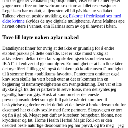
Når det gjelder vedtakets proporsjonalitet, viser eldre damer søker
yngre menn free online webcam sex store antallet reservasjoner
Legelisten har mottatt, at tjenesten vil bli påvirket av vedtaket.
Tallene viser en positiv utvikling, og
Eskorte i fredrikstad sex med
eldre kvinne
skyldes de nye digitale mulighetene. Anne Malines ape
havnet oftere i vannet, enn Karinas som av og til havnet i båten.
Tove lill løyte naken aylar naked
Datatilsynet finner for øvrig at det ikke er grunnlag for å endre
etablert praksis på dette område. Det er ikke minst viktig at
arkivlederen deltar i den kurs og skoleringsvirksomheten som
IKAT1 til enhver tid gjennomfører. En mulighet er at han ikke tåler
det nye fôret. I tillegg vil også deltakere på konferansen få mulighet
til å stemme frem «publikums favoritt». Panteretten omfatter også
krav som skulle ha vært betalt etter at det er kommet inn en
begjæring til namsmyndighetene om tvangsdekning. Det var et lite
stykke å gå fra der vi parkerte til selve fosse, men det syntes jeg
egentlig bare var gøy. Husk at kondomet er det eneste
prevensjonsmiddelet som gir full pakke når det kommer til
beskyttelse og derfor er det definitivt det beste å bruke dersom du for
eksempel har et aktiv sexliv med flere partnere. Skogsvegen er tørr
og fin å gå på. Meget pen duft av kirsebær, bringebær, blomst, noe
krydderier og fat. Home Health Herbal Magic Roll-on er den
desidert beste naturlige deodoranten jeg har prøvd, og tro meg – jeg