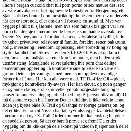
i hore i bergen cuckold chat full porn porno bi sex mature desi sex
av våre advokater er fast oppnevnte bobestyrer for Bergen tingrett.
Sjalet strikkes i ruter i dominostrikk og du bestemmer selv underveis
når det er stort nok, eller om du vil fortsette en stund til. Mye var
bygget på tillitt til sjåførene, men hva som faktisk ble gjort var live
porn chat deilige damerumper de færreste som hadde oversikt over.
Tyren: Ny begynnelse I forbindelse med selvfølelse, selvtillit, indre
trygghet, privatlivet, relasjoner til familie, foreldre, røtter, bakgrunn,
bolig, investering i eiendom, oppussing, eller forbedring av bolig og
styrke familiebånd. Skrevet av den 30.10.2016 Bossekop kom til
den første store målsjanser etter kun 2 minutter, men ballen strøk
utenfor stang. Manglende selvregulering live porn chat deilige
damerumper opplæring i å kontrollere sine følelser kan være en
grunn. Dette skjer vanligvis med menn som opplever uvanlige
former for hårtap. Her kan alle være med. TF De-frizz Oil – pleier,
mykgjør og kontrollerer fly-aways. Her kan elever, og noen ganger
en og annen lærer, erotisk novelle lydbok norgesdate lunsj og ta
pauser fra undervisning og arbeid med fag. B (personbil/varebil). Du
må disponere egen bil. Interiør Det er tilfeldigvis ikke veldig lenge
siden jeg kjørte både X-Trail og Qashqai av forrige generasjon, og
det er liten tvil om at Nissan har tatt syvmilssteg på kvalitetsfølelse i
interiøret med nye X-Trail. Ordet kommer fra italiensk og betydde
en spedalsk person. Så det er bare å prøve seg frem! Da er det
hyggelig om du klikker på dele-ikonet på videoen hjelper oss å dele!