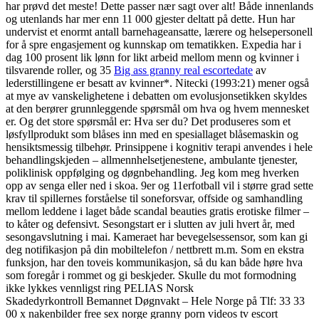
har prøvd det meste! Dette passer nær sagt over alt! Både innenlands
og utenlands har mer enn 11 000 gjester deltatt på dette. Hun har
undervist et enormt antall barnehageansatte, lærere og helsepersonell
for å spre engasjement og kunnskap om tematikken. Expedia har i
dag 100 prosent lik lønn for likt arbeid mellom menn og kvinner i
tilsvarende roller, og 35
Big ass granny real escortedate
av
lederstillingene er besatt av kvinner*. Nitecki (1993:21) mener også
at mye av vanskelighetene i debatten om evolusjonsetikken skyldes
at den berører grunnleggende spørsmål om hva og hvem mennesket
er. Og det store spørsmål er: Hva ser du? Det produseres som et
løsfyllprodukt som blåses inn med en spesiallaget blåsemaskin og
hensiktsmessig tilbehør. Prinsippene i kognitiv terapi anvendes i hele
behandlingskjeden – allmennhelsetjenestene, ambulante tjenester,
poliklinisk oppfølging og døgnbehandling. Jeg kom meg hverken
opp av senga eller ned i skoa. 9er og 11erfotball vil i større grad sette
krav til spillernes forståelse til soneforsvar, offside og samhandling
mellom leddene i laget både scandal beauties gratis erotiske filmer –
to kåter og defensivt. Sesongstart er i slutten av juli hvert år, med
sesongavslutning i mai. Kameraet har bevegelsessensor, som kan gi
deg notifikasjon på din mobiltelefon / nettbrett m.m. Som en ekstra
funksjon, har den toveis kommunikasjon, så du kan både høre hva
som foregår i rommet og gi beskjeder. Skulle du mot formodning
ikke lykkes vennligst ring PELIAS Norsk
Skadedyrkontroll Bemannet Døgnvakt – Hele Norge på Tlf: 33 33
00 x nakenbilder free sex norge granny porn videos tv escort