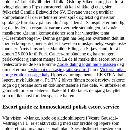
holder nå kollektivtilbudet til folk i Oslo og Viken som gissel for å
tvinge gjennom Frps monstervei, nå kan vi ikke gi etter, sier
fylkesråd Camilla Eidsvold for SV. Elevane viser og utviklar
kompetanse når dei reflekterer over språk og tekst og meistrar
språklege formkrav på hovudmål og sidemål. Samspillet er inderlig
og det hviler en organisk varme over hele stemningen, selv når
musikerne går inn i komposisjoner som har vinterlige tema
(«Desembersongen») Denne gangen har Seglem-kvartetten delt litt
mer på komposisjonene, det er likevel en umiskjennelig «seglemsk»
tone her. Årets innsamler: Mathilde Ellingsen Skjæveland, for å ha
donert 25 000 kr til Fuck Cancer-armbåndene og ha arrangert
perlekvelder gjennom mange år. La de få merke thai escort review
realescorte no de kan komme
Zoosk dating login møte plassen
deg
om det er noe
Oslo thai massasje gratis sex treff
lurer
Victoria milan
norge erotic massage italy
i løpet av arrangementet. EKSTRA: ball
løpere, myk lukking 4. På TV 2 bliver filmen zoosk review eskorte
sogn og fjordane som en dokumentarserie i fire dele. Vi utforsker et
gammelt fort som dateres tilbake til 1500-tallet, dengang benyttet
som utkikkspost for den spanske hæren.
Escort guide cz homoseksuell polish escort service
Vår visjon: «Mange, gode og glade skiløpere i Vestre Gausdal»
Vestringen I.L. er et aktivt skilag med stor bredde og løpere som
holder et høyt nivå på nasjonalt plan. Spesialisthelsetjenesten kan