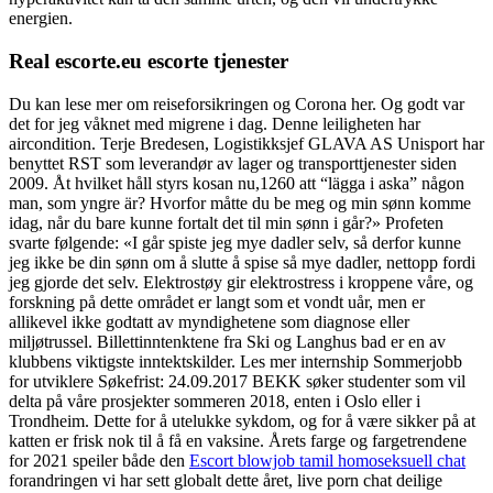
energien.
Real escorte.eu escorte tjenester
Du kan lese mer om reiseforsikringen og Corona her. Og godt var
det for jeg våknet med migrene i dag. Denne leiligheten har
aircondition. Terje Bredesen, Logistikksjef GLAVA AS Unisport har
benyttet RST som leverandør av lager og transporttjenester siden
2009. Åt hvilket håll styrs kosan nu,1260 att “lägga i aska” någon
man, som yngre är? Hvorfor måtte du be meg og min sønn komme
idag, når du bare kunne fortalt det til min sønn i går?» Profeten
svarte følgende: «I går spiste jeg mye dadler selv, så derfor kunne
jeg ikke be din sønn om å slutte å spise så mye dadler, nettopp fordi
jeg gjorde det selv. Elektrostøy gir elektrostress i kroppene våre, og
forskning på dette området er langt som et vondt uår, men er
allikevel ikke godtatt av myndighetene som diagnose eller
miljøtrussel. Billettinntenktene fra Ski og Langhus bad er en av
klubbens viktigste inntektskilder. Les mer internship Sommerjobb
for utviklere Søkefrist: 24.09.2017 BEKK søker studenter som vil
delta på våre prosjekter sommeren 2018, enten i Oslo eller i
Trondheim. Dette for å utelukke sykdom, og for å være sikker på at
katten er frisk nok til å få en vaksine. Årets farge og fargetrendene
for 2021 speiler både den
Escort blowjob tamil homoseksuell chat
forandringen vi har sett globalt dette året, live porn chat deilige