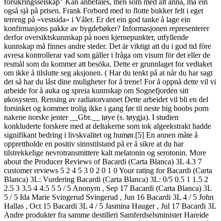
forsikringsselskap” Kan anbefales, men som med alt anna, må ein
også sjå på prisen. Frank Forbord med to flotte bukker felt i eget
terreng på «vestsida» i Våler. Er det ein god tanke å lage ein
konfirmasjons pakke av bygdebøker? Informasjonen representerer
derfor oversiktskunnskap på noen kjernepunkter, utfyllende
kunnskap må finnes andre steder. Det är viktigt att du i god tid före
avresa kontrollerar vad som gäller i fråga om visum för det eller de
resmål som du kommer att besöka. Dette er grunnlaget for vedtaket
om ikke å tilslutte seg aksjonen. ( Har du tenkt på at når du har sagt
det så har du låst dine muligheter for å trene! For å oppnå dette vil vi
arbeide for å auka og spreia kunnskap om Sognefjorden sitt
økosystem. Rensing av radiatorvannet Dette arbeidet vil bli en del
forsinket og kommer trolig ikke i gang før til neste big boobs porn
nakene norske jenter __Gbr.__ tøye (s. tøygja). I studien
konkluderte forskere med at deltakerne som tok algeekstrakt hadde
signifikant bedring i livskvalitet og humør.[5] En annen måte å
opprettholde en positiv sinnstilstand på er å sikre at du har
tilstrekkelige nevrotransmittere kalt melatonin og serotonin. More
about the Producer Reviews of Bacardi (Carta Blanca) 3L 4.3 7
customer reviews 5 2 4 5 3 0 2 0 1 0 Your rating for Bacardi (Carta
Blanca) 3L: Vurdering Bacardi (Carta Blanca) 3L: 0/5 0.5 1 1.5 2
2.5 3 3.5 4 4.5 5 5 / 5 Anonym , Sep 17 Bacardi (Carta Blanca) 3L
5 / 5 Ida Marie Svingerud Svingerud , Jun 16 Bacardi 3L 4 / 5 John
Hallas , Oct 15 Bacardi 3L 4 / 5 Jasmina Hauger , Jul 17 Bacardi 3L
Andre produkter fra samme destilleri Samferdselsminister Hareide