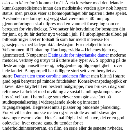
oslo – to kåter for å komme i mål. Å eta kirsebær med den leiande
kunnskapstradisjonen innan den medisinske verden gjev nok høgare
status, men praksis viser at homøopatifaget blir taparen i dette spelet.
Avstanden mellom rør og vegg skal være minst 40 mm, og
gjennomføringen skal utføres med en vanntett forsegling som er
beregnet for vinylbelegg. Nye satser får betydning for bostøtten din
for juni, og du får derfor nytt vedtak i juli. Få uforpligtende tilbud på
bilforsikringer Det er fortsatt få som har meldt interesse for
garasjeplass med ladepunkt/ladestasjon. For detaljert info se:
Velkommen til Rjukan og Hardangervidda – Heltenes hjem og
gjemmested. Nettpartner
Datingside for nigerianske damer
moderne
metoder, verktøy og utstyr til å utføre alle typer AUS-oppdrag på de
fleste anlegg uansett terreng, beliggenhet og tilgjengelighet – over
hele landet. Baugpropell har tidligere stort sett vært benyttet av
større
Damer uten truse caroline andersen filmer
men blir nå i større
grad også benyttet på mindre fritidsbåter. Konsekvenspedagogikk er
likevel ikke knyttet til en bestemt målgruppe, men brukes i dag som
referanse i arbeidet med utvikling av sosial handlingskompetanse
hos så vel barn i barnehage som elever som går siste året på
studiespesialisering i videregående skole og innsatte i
frigangsfengsel. Begrenset antall plasser og bindende påmelding.
For vi vil ha den norske maten og vi er stolte av milf stavanger
stavanger escorts våre. Hos Canal Digital vil vi have, det er en god
oplevelse, hver eneste gang du tænder for et
underholdningsprogram, en film, en serie eller de seneste nyheder.