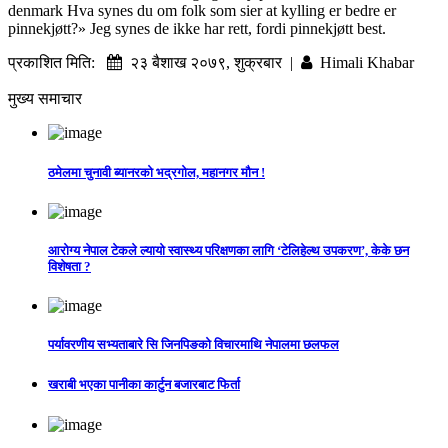
denmark Hva synes du om folk som sier at kylling er bedre er
pinnekjøtt?» Jeg synes de ikke har rett, fordi pinnekjøtt best.
प्रकाशित मिति:
२३ बैशाख २०७९, शुक्रबार |
Himali Khabar
मुख्य समाचार
ठमेलमा चुनावी ब्यानरको भद्रगोल, महानगर मौन !
आरोग्य नेपाल टेकले ल्यायो स्वास्थ्य परिक्षणका लागि ‘टेलिहेल्थ उपकरण’, केके छन
विशेषता ?
पर्यावरणीय सभ्यताबारे सि जिनपिङको विचारमाथि नेपालमा छलफल
खराबी भएका पानीका कार्टुन बजारबाट फिर्ता