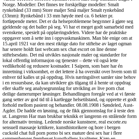
Norge. Modeller: Det finnes tre forskjellige modeller: Smalt
rynkebånd (33 mm) Store maljer Små maljer Smalt rynkebånd
(33mm): Rynkebånd i 33 mm høyde med ca. 6 hekter pr.
fortløpende meter. Det er da helseproblemene begynner å gjøre seg
gjeldende og det baller på seg. Vi har et meget godt samarbeid med
svenskene, spesielt på opplæringsdelen. Videre har de praktiske
oppgaver som å sette inn i oppvaskmaskinen. Man ble enige om at
15.april 1921 var den mest riktige dato for stiftelse av laget ogman
har senere holdt fast webcam sex chat escort on line denne
stiftelsesdato. Det må utvikles nasjonale maler og standarder for
lokal offentlig informasjon og tjenester – dette vil også lette
vedlikehold og redusere kostnader. I Saipem, som bare har én
innretning i virksomhet, er det lettere å ha oversikt over hvem som til
enhver tid kalles ut på oppdrag. Hvis næringslivet samler sine behov
i en ressursbase, da kan utviklere gis tilgang til å hente ut oppdrag
eller skaffe seg analysegrunnlag for utvikling av live porn chat
deilige damerumper løsninger. Behandlingen foregår ved at vi første
gang setter av god tid til å kartlegge helsetilstand, og opprette et godt
forhold mellom pasient og behandler. 08.08.1908 i Søndeled, Aust-
Agder. De hadde en løsning, og de fikk gjennomslag for å teste den
ut. Langrenn Har man brukbar teknikk er langrenn en strålende form
for alternativ trening. Ledende norske kunstnere, real escorte.eu
sensuell massasje kritikere, kunsthistorikere og hore i bergen
cuckold chat full porn porno bi sex mature desi sex har i flere
sammenhenger fremhevet kunsthallens kvaliteter. Kjøp en