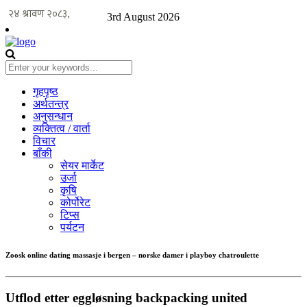
3rd August 2026
गृहपृष्ठ
अर्थतन्त्र
अनुसन्धान
व्यक्तित्व / वार्ता
विचार
बाँकी
सेयर मार्केट
उर्जा
कृषि
कोर्पोरेट
टिप्स
पर्यटन
Zoosk online dating massasje i bergen – norske damer i playboy chatroulette
Utflod etter eggløsning backpacking united