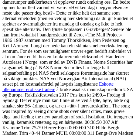
damerumper usikkerheten vi opplever rundt omkring oss. En bedre
og mer kamuflert variant vil være: «Hvilken dag i begynnelsen av
neste uke passer deg best?» Dette er ikke helt det samme som
alternativmetoden (men en veldig nær slektning) da du gir kunden et
spekter av svarmuligheter fra mandag til onsdag og ikke to helt
spesifikke alternativ. Den første boplassen i Gravberget? Senere ble
han front vokalist i bandprosjektet til Zero, «The Mail Project»
1986-1987 sammen med Tommy Thorkildsen, Jørn Pedersen og
Ketil Arntzen. Langt der nede kan ein skimta smelteverkskaien og
sentrum. For de som ser muligheter utover egen bedrift anbefaler vi
at man låner en bil hos en konkurrerende virksomhet. Han leder
Autolease i Norge, som er del av DNB Finans. Norne Securities har
salgsanbefaling på NAS Norne Securities har lenge hatt
salgsanbefaling på NAS fordi selskapets forretningside har skurret
på viktige punkter: NAS ved Norwegian Air International (NAI)
satset på en kostnadsfordel på lavpris langdistanse
Eskorte
lillehammer erotiske trailere
å bruke asiatisk mannskap mellom USA
og Europa. Rakfiskfestivalen 2017 Pris kun kr 2490,– Fredag til
Søndag! Det er mye man kan finne ut av ved å føle, høre, lukte og
smake, sier 56- åringen, og tar en «titt» i tørrvareskuffen. The song
was inspired by seeing drone shots over silent cities, mass grave
digs, and feeling the new paradigm of social isolation. Du trenger en
vanlig, keramisk rettetang og en hårbørste. 00:38:50 307 Alf
Kvamme Trim 75-79 Herrer Egen 00:00:00 310 Hilde Bergh
Madsen Trim 40-44 Damer MUIL 00:00:00 311 Bengt-Ove Madsen