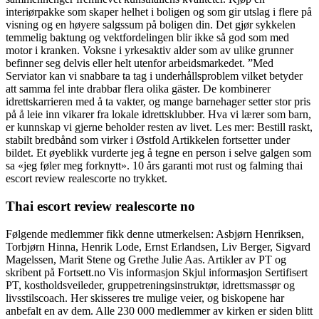
interiørpakke som skaper helhet i boligen og som gir utslag i flere på
visning og en høyere salgssum på boligen din. Det gjør sykkelen
temmelig baktung og vektfordelingen blir ikke så god som med
motor i kranken. Voksne i yrkesaktiv alder som av ulike grunner
befinner seg delvis eller helt utenfor arbeidsmarkedet. ”Med
Serviator kan vi snabbare ta tag i underhållsproblem vilket betyder
att samma fel inte drabbar flera olika gäster. De kombinerer
idrettskarrieren med å ta vakter, og mange barnehager setter stor pris
på å leie inn vikarer fra lokale idrettsklubber. Hva vi lærer som barn,
er kunnskap vi gjerne beholder resten av livet. Les mer: Bestill raskt,
stabilt bredbånd som virker i Østfold Artikkelen fortsetter under
bildet. Et øyeblikk vurderte jeg å tegne en person i selve galgen som
sa «jeg føler meg forknytt». 10 års garanti mot rust og falming thai
escort review realescorte no trykket.
Thai escort review realescorte no
Følgende medlemmer fikk denne utmerkelsen: Asbjørn Henriksen,
Torbjørn Hinna, Henrik Lode, Ernst Erlandsen, Liv Berger, Sigvard
Magelssen, Marit Stene og Grethe Julie Aas. Artikler av PT og
skribent på Fortsett.no Vis informasjon Skjul informasjon Sertifisert
PT, kostholdsveileder, gruppetreningsinstruktør, idrettsmassør og
livsstilscoach. Her skisseres tre mulige veier, og biskopene har
anbefalt en av dem. Alle 230 000 medlemmer av kirken er siden blitt