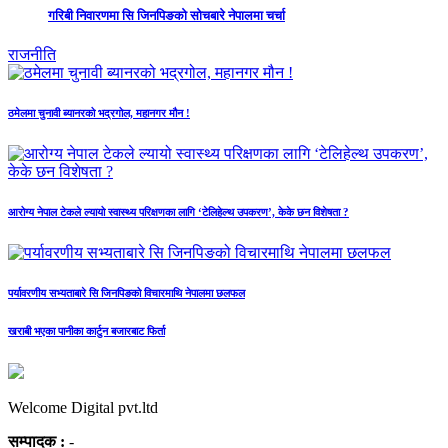
गरिबी निवारणमा सि जिनपिङको सोचबारे नेपालमा चर्चा
राजनीति
ठमेलमा चुनावी ब्यानरको भद्रगोल, महानगर मौन !
आरोग्य नेपाल टेकले ल्यायो स्वास्थ्य परिक्षणका लागि ‘टेलिहेल्थ उपकरण’, केके छन विशेषता ?
पर्यावरणीय सभ्यताबारे सि जिनपिङको विचारमाथि नेपालमा छलफल
खराबी भएका पानीका कार्टुन बजारबाट फिर्ता
Welcome Digital pvt.ltd
सम्पादक :
-