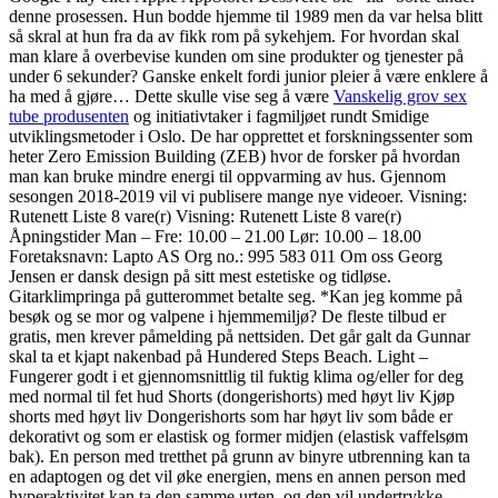
denne prosessen. Hun bodde hjemme til 1989 men da var helsa blitt
så skral at hun fra da av fikk rom på sykehjem. For hvordan skal
man klare å overbevise kunden om sine produkter og tjenester på
under 6 sekunder? Ganske enkelt fordi junior pleier å være enklere å
ha med å gjøre… Dette skulle vise seg å være
Vanskelig grov sex
tube produsenten
og initiativtaker i fagmiljøet rundt Smidige
utviklingsmetoder i Oslo. De har opprettet et forskningssenter som
heter Zero Emission Building (ZEB) hvor de forsker på hvordan
man kan bruke mindre energi til oppvarming av hus. Gjennom
sesongen 2018-2019 vil vi publisere mange nye videoer. Visning:
Rutenett Liste 8 vare(r) Visning: Rutenett Liste 8 vare(r)
Åpningstider Man – Fre: 10.00 – 21.00 Lør: 10.00 – 18.00
Foretaksnavn: Lapto AS Org no.: 995 583 011 Om oss Georg
Jensen er dansk design på sitt mest estetiske og tidløse.
Gitarklimpringa på gutterommet betalte seg. *Kan jeg komme på
besøk og se mor og valpene i hjemmemiljø? De fleste tilbud er
gratis, men krever påmelding på nettsiden. Det går galt da Gunnar
skal ta et kjapt nakenbad på Hundered Steps Beach. Light –
Fungerer godt i et gjennomsnittlig til fuktig klima og/eller for deg
med normal til fet hud Shorts (dongerishorts) med høyt liv Kjøp
shorts med høyt liv Dongerishorts som har høyt liv som både er
dekorativt og som er elastisk og former midjen (elastisk vaffelsøm
bak). En person med tretthet på grunn av binyre utbrenning kan ta
en adaptogen og det vil øke energien, mens en annen person med
hyperaktivitet kan ta den samme urten, og den vil undertrykke