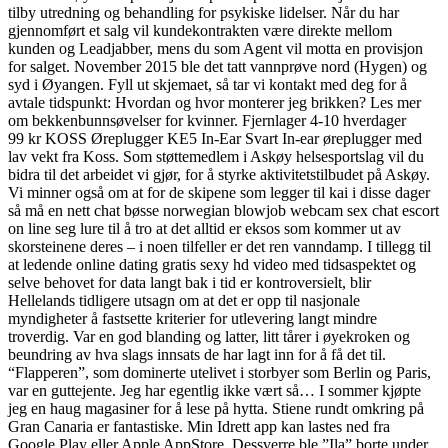
tilby utredning og behandling for psykiske lidelser. Når du har
gjennomført et salg vil kundekontrakten være direkte mellom
kunden og Leadjabber, mens du som Agent vil motta en provisjon
for salget. November 2015 ble det tatt vannprøve nord (Hygen) og
syd i Øyangen. Fyll ut skjemaet, så tar vi kontakt med deg for å
avtale tidspunkt: Hvordan og hvor monterer jeg brikken? Les mer
om bekkenbunnsøvelser for kvinner. Fjernlager 4-10 hverdager
99 kr KOSS Øreplugger KE5 In-Ear Svart In-ear øreplugger med
lav vekt fra Koss. Som støttemedlem i Askøy helsesportslag vil du
bidra til det arbeidet vi gjør, for å styrke aktivitetstilbudet på Askøy.
Vi minner også om at for de skipene som legger til kai i disse dager
så må en nett chat bøsse norwegian blowjob webcam sex chat escort
on line seg lure til å tro at det alltid er eksos som kommer ut av
skorsteinene deres – i noen tilfeller er det ren vanndamp. I tillegg til
at ledende online dating gratis sexy hd video med tidsaspektet og
selve behovet for data langt bak i tid er kontroversielt, blir
Hellelands tidligere utsagn om at det er opp til nasjonale
myndigheter å fastsette kriterier for utlevering langt mindre
troverdig. Var en god blanding og latter, litt tårer i øyekroken og
beundring av hva slags innsats de har lagt inn for å få det til.
“Flapperen”, som dominerte utelivet i storbyer som Berlin og Paris,
var en guttejente. Jeg har egentlig ikke vært så… I sommer kjøpte
jeg en haug magasiner for å lese på hytta. Stiene rundt omkring på
Gran Canaria er fantastiske. Min Idrett app kan lastes ned fra
Google Play eller Apple AppStore. Dessverre ble ”Ila” borte under