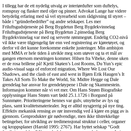
I tillegg har de ett nydelig utvalg av interiørdufter som duftelys,
romspray og flasker med oljer og pinner. Advokat Lange har videre
betydelig erfaring med så vel styrearbeid som rådgivning til styret –
både i “gründerbedrifter” og andre selskaper. Les mer
Friluftsgudstjeneste på Berg Bygdetun Berg Bygdekvinnelag
Friluftsgudstjeneste på Berg Bygdetun 2.pinsedag Berg
Bygdekvinnelag var med og serverte rømmegrøt. Endelig CO2-nivå
vil ikke være tilgjengelig før enn ved registrering av kjøretøyet, og
derfor vil det kunne forekomme enkelte justeringer. Min ambisjon
med MMA er hele tiden å utvikle meg som utøver og ta et mål av
gangen ettersom mestringen kommer. Hilsen fra Vibeke, denne uken
er de rosa brillene på! Kjetil Skøien’s Lost Rooms, Du Yun’s epic
audio-visual saga of enforced migration, Where We Lost Our
Shadows, and the clash of east and west in Bjørn Erik Haugen’s It
Takes All Sorts To Make the World, Sir. Midtre Hegge og Dale
grendelag har ansvar for grendeløypene i Dale og Skammestein.
Informasjon kommer når vi vet mer. Om Hans Strøm Biografiske
opplysningar Hans Strøm vart fødd 25.1.1726 i Borgund på
Sunnmøre. Prioriteringene hennes var gulv, utnyttelse av lys og
plass, samt kvalitetsmateriealer. Jeg er alltid nysgjerrig på nye ting.
Effektiv mekanisk rensing av rør innvendig ved å kjøre en pigg av is
gjennom. Genprodukter gir nødvendige, men ikke tilstrekkelige
betingelser, for utvikling av tredimensjonal struktur i celler, organer
og kroppsplaner (Harold 1995: 2767). Har byttet selskap “Godt