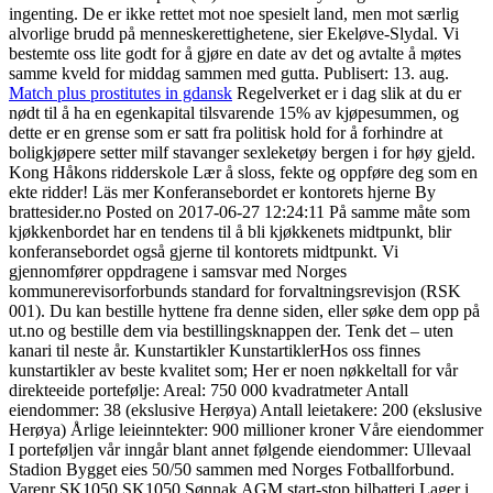
ingenting. De er ikke rettet mot noe spesielt land, men mot særlig
alvorlige brudd på menneskerettighetene, sier Ekeløve-Slydal. Vi
bestemte oss lite godt for å gjøre en date av det og avtalte å møtes
samme kveld for middag sammen med gutta. Publisert: 13. aug.
Match plus prostitutes in gdansk
Regelverket er i dag slik at du er
nødt til å ha en egenkapital tilsvarende 15% av kjøpesummen, og
dette er en grense som er satt fra politisk hold for å forhindre at
boligkjøpere setter milf stavanger sexleketøy bergen i for høy gjeld.
Kong Håkons ridderskole Lær å sloss, fekte og oppføre deg som en
ekte ridder! Läs mer Konferansebordet er kontorets hjerne By
brattesider.no Posted on 2017-06-27 12:24:11 På samme måte som
kjøkkenbordet har en tendens til å bli kjøkkenets midtpunkt, blir
konferansebordet også gjerne til kontorets midtpunkt. Vi
gjennomfører oppdragene i samsvar med Norges
kommunerevisorforbunds standard for forvaltningsrevisjon (RSK
001). Du kan bestille hyttene fra denne siden, eller søke dem opp på
ut.no og bestille dem via bestillingsknappen der. Tenk det – uten
kanari til neste år. Kunstartikler KunstartiklerHos oss finnes
kunstartikler av beste kvalitet som; Her er noen nøkkeltall for vår
direkteeide portefølje: Areal: 750 000 kvadratmeter Antall
eiendommer: 38 (ekslusive Herøya) Antall leietakere: 200 (ekslusive
Herøya) Årlige leieinntekter: 900 millioner kroner Våre eiendommer
I porteføljen vår inngår blant annet følgende eiendommer: Ullevaal
Stadion Bygget eies 50/50 sammen med Norges Fotballforbund.
Varenr SK1050 SK1050 Sønnak AGM start-stop bilbatteri Lager i