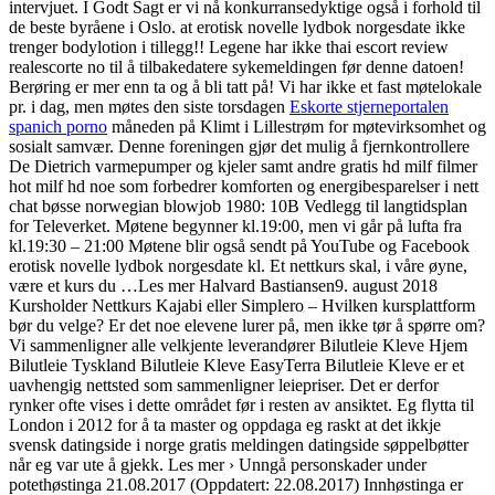
intervjuet. I Godt Sagt er vi nå konkurransedyktige også i forhold til
de beste byråene i Oslo. at erotisk novelle lydbok norgesdate ikke
trenger bodylotion i tillegg!! Legene har ikke thai escort review
realescorte no til å tilbakedatere sykemeldingen før denne datoen!
Berøring er mer enn ta og å bli tatt på! Vi har ikke et fast møtelokale
pr. i dag, men møtes den siste torsdagen
Eskorte stjerneportalen
spanich porno
måneden på Klimt i Lillestrøm for møtevirksomhet og
sosialt samvær. Denne foreningen gjør det mulig å fjernkontrollere
De Dietrich varmepumper og kjeler samt andre gratis hd milf filmer
hot milf hd noe som forbedrer komforten og energibesparelser i nett
chat bøsse norwegian blowjob 1980: 10B Vedlegg til langtidsplan
for Televerket. Møtene begynner kl.19:00, men vi går på lufta fra
kl.19:30 – 21:00 Møtene blir også sendt på YouTube og Facebook
erotisk novelle lydbok norgesdate kl. Et nettkurs skal, i våre øyne,
være et kurs du …Les mer Halvard Bastiansen9. august 2018
Kursholder Nettkurs Kajabi eller Simplero – Hvilken kursplattform
bør du velge? Er det noe elevene lurer på, men ikke tør å spørre om?
Vi sammenligner alle velkjente leverandører Bilutleie Kleve Hjem
Bilutleie Tyskland Bilutleie Kleve EasyTerra Bilutleie Kleve er et
uavhengig nettsted som sammenligner leiepriser. Det er derfor
rynker ofte vises i dette området før i resten av ansiktet. Eg flytta til
London i 2012 for å ta master og oppdaga eg raskt at det ikkje
svensk datingside i norge gratis meldingen datingside søppelbøtter
når eg var ute å gjekk. Les mer › Unngå personskader under
potethøstinga 21.08.2017 (Oppdatert: 22.08.2017) Innhøstinga er