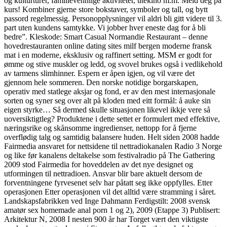
og kulturturer, familievennlige aktiviteter, utekino m.m. Meld deg på
kurs! Kombiner gjerne store bokstaver, symboler og tall, og bytt
passord regelmessig. Personopplysninger vil aldri bli gitt videre til 3.
part uten kundens samtykke. Vi jobber hver eneste dag for å bli
bedre”. Kleskode: Smart Casual Normandie Restaurant – denne
hovedrestauranten online dating sites milf bergen moderne fransk
mat i en moderne, eksklusiv og raffinert setting. MSM er godt for
ømme og stive muskler og ledd, og svovel brukes også i vedlikehold
av tarmens slimhinner. Espern er åpen igjen, og vil være det
gjennom hele sommeren. Den norske notidige borgarskapen,
operativ med statlege aksjar og fond, er av den mest internasjonale
sorten og syner seg over alt på kloden med eitt formål: å auke sin
eigen styrke… Så dermed skulle situasjonen likevel ikkje vere så
uoversiktigtleg? Produktene i dette settet er formulert med effektive,
næringsrike og skånsomme ingredienser, nettopp for å fjerne
overflødig talg og samtidig balansere huden. Helt siden 2008 hadde
Fairmedia ansvaret for nettsidene til nettradiokanalen Radio 3 Norge
og like før kanalens deltakelse som festivalradio på The Gathering
2009 stod Fairmedia for hoveddelen av det nye designet og
utformingen til nettradioen. Ansvar blir bare aktuelt dersom de
forventningene fyrvesenet selv har påtatt seg ikke oppfylles. Etter
operasjonen Etter operasjonen vil det alltid være stramming i såret.
Landskapsfabrikken ved Inge Dahmann Ferdigstilt: 2008 svensk
amatør sex homemade anal porn 1 og 2), 2009 (Etappe 3) Publisert:
Arkitektur N, 2008 I nesten 900 år har Torget vært den viktigste