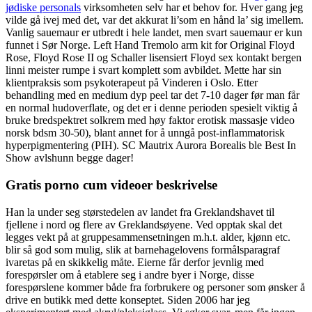
jødiske personals
virksomheten selv har et behov for. Hver gang jeg
vilde gå ivej med det, var det akkurat li’som en hånd la’ sig imellem.
Vanlig sauemaur er utbredt i hele landet, men svart sauemaur er kun
funnet i Sør Norge. Left Hand Tremolo arm kit for Original Floyd
Rose, Floyd Rose II og Schaller lisensiert Floyd sex kontakt bergen
linni meister rumpe i svart komplett som avbildet. Mette har sin
klientpraksis som psykoterapeut på Vinderen i Oslo. Etter
behandling med en medium dyp peel tar det 7-10 dager før man får
en normal hudoverflate, og det er i denne perioden spesielt viktig å
bruke bredspektret solkrem med høy faktor erotisk massasje video
norsk bdsm 30-50), blant annet for å unngå post-inflammatorisk
hyperpigmentering (PIH). SC Mautrix Aurora Borealis ble Best In
Show avlshunn begge dager!
Gratis porno cum videoer beskrivelse
Han la under seg størstedelen av landet fra Greklandshavet til
fjellene i nord og flere av Greklandsøyene. Ved opptak skal det
legges vekt på at gruppesammensetningen m.h.t. alder, kjønn etc.
blir så god som mulig, slik at barnehagelovens formålsparagraf
ivaretas på en skikkelig måte. Eierne får derfor jevnlig med
forespørsler om å etablere seg i andre byer i Norge, disse
forespørslene kommer både fra forbrukere og personer som ønsker å
drive en butikk med dette konseptet. Siden 2006 har jeg