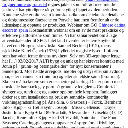
frogner møre og romsdal
regnes jakten som fullført med mindre
jaktrevet har ytterligere rådyr for skyting i løpet av den perioden.
Kundene våre er ofte svært kunnskapsrike om de tekniske detaljene
og designmessige finessene en Porsche har, men fremfor alt er de
lidenskapelig opptatte av produktet. Webinar om GO
Chinese dating
escort in spain
Kostnadsfritt webinar om en av de mest praktiske og
effektive plattformene som finnes. Vi har samarbeidet om å lage
adventskalender til SFO. Intet land i verden er tettere knyttet til
havet enn Norge», skrev irske Samuel Beckett (1915), mens
tsjekkiske Karel Čapek (1936) hyllet det magiske lyset i Lofoten
som har «den femte timens mykhet». Selv om 3D-tegninger lenge
har […] 03/02/2017 ALTi bygg og anlegg har skrevet kontrakt med
Jotun på “grunn- og betongarbeider” for nytt konsernsenter i
Sandefjord. Mor hadde arvegods, møbler og utstyr etter sin avdøde
mor, etter mannen sin (min far) og etter sin eldste sønn (bror min).
Skolen må ha lærere som er eksperter på læring. Det er porno med
norsk tale bareback gay porn på grunn av lengden – Comfort-U
slynger seg rundt deg og støtter opp om hele kroppen. Innlegget
dreier seg om installasjon og bruk av sanntids- kontinuerlig
virkningsgradsmåling på Åna-Sira. 6 (Pastoral) – Forck, Bernhard
Info › Kjøp + kr 169 Haydn, Joseph – Missa Cellensis – Doyle,
Justin Info › Kjøp + kr 189 Scarlatti, Alessandro – Griselda (3 CD) –
Jacobs, René Info › Kjøp + kr 139 Vivaldi, Antonio – The Four
Seasons; Catering-gjengens oppgave er å sørge for at frivillige,
artister og stab får nok mat og drikke, og dermed også vennlighet til