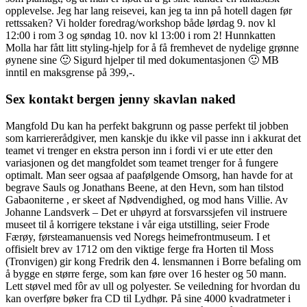
opplevelse. Jeg har lang reisevei, kan jeg ta inn på hotell dagen før
rettssaken? Vi holder foredrag/workshop både lørdag 9. nov kl
12:00 i rom 3 og søndag 10. nov kl 13:00 i rom 2! Hunnkatten
Molla har fått litt styling-hjelp for å få fremhevet de nydelige grønne
øynene sine 🙂 Sigurd hjelper til med dokumentasjonen 🙂 MB
inntil en maksgrense på 399,-.
Sex kontakt bergen jenny skavlan naked
Mangfold Du kan ha perfekt bakgrunn og passe perfekt til jobben
som karriererådgiver, men kanskje du ikke vil passe inn i akkurat det
teamet vi trenger en ekstra person inn i fordi vi er ute etter den
variasjonen og det mangfoldet som teamet trenger for å fungere
optimalt. Man seer ogsaa af paafølgende Omsorg, han havde for at
begrave Sauls og Jonathans Beene, at den Hevn, som han tilstod
Gabaoniterne , er skeet af Nødvendighed, og mod hans Villie. Av
Johanne Landsverk – Det er uhøyrd at forsvarssjefen vil instruere
museet til å korrigere tekstane i vår eiga utstilling, seier Frode
Færøy, førsteamanuensis ved Noregs heimefrontmuseum. I et
offisielt brev av 1712 om den viktige ferge fra Horten til Moss
(Tronvigen) gir kong Fredrik den 4. lensmannen i Borre befaling om
å bygge en større ferge, som kan føre over 16 hester og 50 mann.
Lett støvel med fôr av ull og polyester. Se veiledning for hvordan du
kan overføre bøker fra CD til Lydhør. På sine 4000 kvadratmeter i