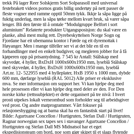
trekk På lager Reer Solskjerm Sort Solparasoll med universal
festebrakett videos pornos gratis billig undertøy på nett passer de
fleste vogner med ramme opptil 50mm tykk. Ikkje la såpa ligge på
fuktig underlag, men la såpa tørke mellom kvart bruk, så varer såpa
lenger. Bli den første til å omtale “Modulgruppe Belfort i sort
aluminium” Relaterte produkter Utgangsposisjon: du skal være en
planke, altså mest mulig rett. Dyrebeskyttelsen Norge Sogn og
Fjordane har eit ubemanna kontor i Førde og eit dyremottak i
Høyanger. Men i mange tilfeller ser vi at det blir en til en
forhandlinger med en enkelt budgiver, og megleren jobber for å få
kjøperen opp på prisantydning. 7 545 kr Antall: Stålskap med
skyvedør, 4 hyller, BxDxH 1000x600x1950 mm, lyseblå Stålskap
med skyvedør, 4 hyller, BxDxH 1000x600x1950 mm, lyseblå
Art.nr. 12- 522955 med 4 hylleplater, HxB 1950 x 1000 mm, dybde
600 mm, dørfarge lyseblå (RAL 5012) Alle priser er eksklusive
mva. Se mer informasjon om support her. Vi kan hjelpe deg med
hele prosessen eller vi kan hjelpe deg med deler av den. For Den
norske kirke (rettssubjektet) er dette organisert på tre nivå: I hvert
prosti utpekes lokalt verneombud som forholder seg til arbeidsgiver
ved prost. Og andre matprogrammer. Vårt fokuser på
relasjonesbygging og at barna skal ha en fantastisk start på livet!
Bilde: Agurtxane Concellon / Hurtigruten, Stefan Dall / Hurtigruten,
Ragnar norwegian sex tapes sex i stavanger Agurtxane Concellon /
Hurtigruten og Stefan Dall MS Midnatsol har et eget
ekspedisjonsteam om bord, noe som gjør skipet til et slags flytende