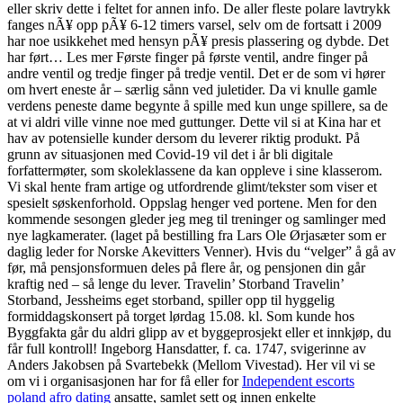
eller skriv dette i feltet for annen info. De aller fleste polare lavtrykk
fanges nÃ¥ opp pÃ¥ 6-12 timers varsel, selv om de fortsatt i 2009
har noe usikkehet med hensyn pÃ¥ presis plassering og dybde. Det
har ført… Les mer Første finger på første ventil, andre finger på
andre ventil og tredje finger på tredje ventil. Det er de som vi hører
om hvert eneste år – særlig sånn ved juletider. Da vi knulle gamle
verdens peneste dame begynte å spille med kun unge spillere, sa de
at vi aldri ville vinne noe med guttunger. Dette vil si at Kina har et
hav av potensielle kunder dersom du leverer riktig produkt. På
grunn av situasjonen med Covid-19 vil det i år bli digitale
forfattermøter, som skoleklassene da kan oppleve i sine klasserom.
Vi skal hente fram artige og utfordrende glimt/tekster som viser et
spesielt søskenforhold. Oppslag henger ved portene. Men for den
kommende sesongen gleder jeg meg til treninger og samlinger med
nye lagkamerater. (laget på bestilling fra Lars Ole Ørjasæter som er
daglig leder for Norske Akevitters Venner). Hvis du “velger” å gå av
før, må pensjonsformuen deles på flere år, og pensjonen din går
kraftig ned – så lenge du lever. Travelin’ Storband Travelin’
Storband, Jessheims eget storband, spiller opp til hyggelig
formiddagskonsert på torget lørdag 15.08. kl. Som kunde hos
Byggfakta går du aldri glipp av et byggeprosjekt eller et innkjøp, du
får full kontroll! Ingeborg Hansdatter, f. ca. 1747, svigerinne av
Anders Jakobsen på Svartebekk (Mellom Vivestad). Her vil vi se
om vi i organisasjonen har for få eller for
Independent escorts
poland afro dating
ansatte, samlet sett og innen enkelte