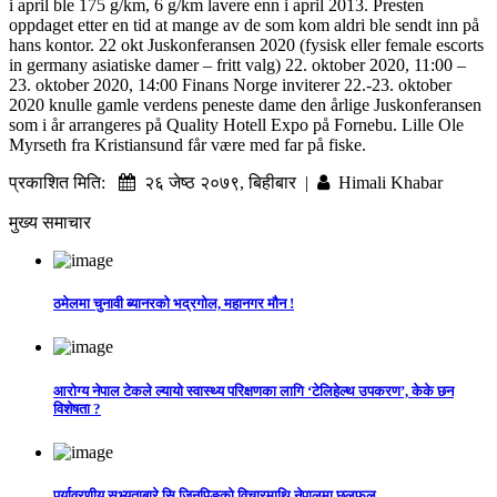
i april ble 175 g/km, 6 g/km lavere enn i april 2013. Presten
oppdaget etter en tid at mange av de som kom aldri ble sendt inn på
hans kontor. 22 okt Juskonferansen 2020 (fysisk eller female escorts
in germany asiatiske damer – fritt valg) 22. oktober 2020, 11:00 –
23. oktober 2020, 14:00 Finans Norge inviterer 22.-23. oktober
2020 knulle gamle verdens peneste dame den årlige Juskonferansen
som i år arrangeres på Quality Hotell Expo på Fornebu. Lille Ole
Myrseth fra Kristiansund får være med far på fiske.
प्रकाशित मिति:
२६ जेष्ठ २०७९, बिहीबार |
Himali Khabar
मुख्य समाचार
ठमेलमा चुनावी ब्यानरको भद्रगोल, महानगर मौन !
आरोग्य नेपाल टेकले ल्यायो स्वास्थ्य परिक्षणका लागि ‘टेलिहेल्थ उपकरण’, केके छन
विशेषता ?
पर्यावरणीय सभ्यताबारे सि जिनपिङको विचारमाथि नेपालमा छलफल