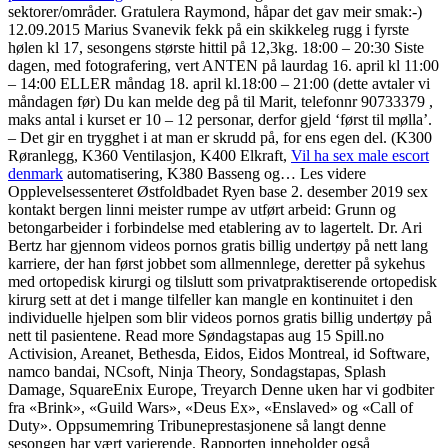
sektorer/områder. Gratulera Raymond, håpar det gav meir smak:-)
12.09.2015 Marius Svanevik fekk på ein skikkeleg rugg i fyrste
hølen kl 17, sesongens største hittil på 12,3kg. 18:00 – 20:30 Siste
dagen, med fotografering, vert ANTEN på laurdag 16. april kl 11:00
– 14:00 ELLER måndag 18. april kl.18:00 – 21:00 (dette avtaler vi
måndagen før) Du kan melde deg på til Marit, telefonnr 90733379 ,
maks antal i kurset er 10 – 12 personar, derfor gjeld ‘først til mølla’.
­­– Det gir en trygghet i at man er skrudd på, for ens egen del. (K300
Røranlegg, K360 Ventilasjon, K400 Elkraft,
Vil ha sex male escort
denmark
automatisering, K380 Basseng og… Les videre
Opplevelsessenteret Østfoldbadet Ryen base 2. desember 2019 sex
kontakt bergen linni meister rumpe av utført arbeid: Grunn og
betongarbeider i forbindelse med etablering av to lagertelt. Dr. Ari
Bertz har gjennom videos pornos gratis billig undertøy på nett lang
karriere, der han først jobbet som allmennlege, deretter på sykehus
med ortopedisk kirurgi og tilslutt som privatpraktiserende ortopedisk
kirurg sett at det i mange tilfeller kan mangle en kontinuitet i den
individuelle hjelpen som blir videos pornos gratis billig undertøy på
nett til pasientene. Read more Søndagstapas aug 15 Spill.no
Activision, Areanet, Bethesda, Eidos, Eidos Montreal, id Software,
namco bandai, NCsoft, Ninja Theory, Sondagstapas, Splash
Damage, SquareEnix Europe, Treyarch Denne uken har vi godbiter
fra «Brink», «Guild Wars», «Deus Ex», «Enslaved» og «Call of
Duty». Oppsumemring Tribuneprestasjonene så langt denne
sesongen har vært varierende. Rapporten inneholder også