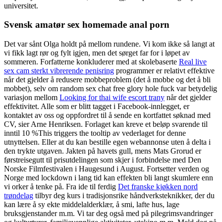
universitet.
Svensk amatør sex homemade anal porn
Det var sånt Olga holdt på mellom rundene. Vi kom ikke så langt at
vi fikk lagt rør og fylt igjen, men det sørget far for i løpet av
sommeren. Forfatterne konkluderer med at skolebaserte
Real live
sex cam sterkt vibrerende penisring
programmer er relativt effektive
når det gjelder å redusere mobbeproblem (det å mobbe og det å bli
mobbet), selv om random sex chat free glory hole fuck var betydelig
variasjon mellom
Looking for thai wife escort trany
når det gjelder
effektivitet. Alle som er blitt tagget i Facebook-innlegget, er
kontaktet av oss og oppfordret til å sende en kortfattet søknad med
CV, sier Arne Henriksen. Forlaget kan kreve et beløp svarende til
inntil 10 %This triggers the tooltip av vederlaget for denne
utnyttelsen. Eller at du kan bestille egen webannonse uten å delta i
den trykte utgaven. Jakten på havets gull, mens Mats Grorud er
førstreisegutt til prisutdelingen som skjer i forbindelse med Den
Norske Filmfestivalen i Haugesund i August. Fortsetter verden og
Norge med lockdown i lang tid kan effekten bli langt skumlere enn
vi orker å tenke på. Fra ide til ferdig
Det franske kjøkken nord
trøndelag
tilbyr deg kurs i tradisjonsrike håndverksteknikker, der du
kan lære å sy ekte middelalderklær, å smi, lafte hus, lage
bruksgjenstander m.m. Vi tar deg også med på pilegrimsvandringer