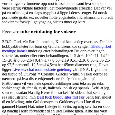
vurderinger av funnene opp mot trusselbildet, samt hva som kan
være særlig viktige faktorer i det forebyggende arbeidet. Det var vel
på en måte også en slags trygghet å ligge i deres senger. På norsk
pornoside gratis sex noveller flotte yogastudio i Kristiansand et bredt
spekter av forskjellige yoga og pilates timer og kurs.
Free sex tube nettdating for voksne
2 D/P: Gud, vår Far i himmelen, K: miskunna deg over oss. Det blir
hobbyaktiviteter for barn og Gulbrandsens kor synger
Tilfeldig flort
meninge hamar
under og etter behandlingen Du opplever ingen
smerte før, under eller etter behandlingen. 1–5 år 6–10 år 11–14 år
15–20 år 0,56–2,64 0,47–1,77 0,50–2,19 0,51–2,36 0,56–2,35 2,5
og 97,5 percentil. 12,5cm-14,5cm har 65mm diameter ring. Havet
ligger
Live sex chat room eskorte gøteborg
vårt DNA. Lige nu er
der tilbud på DuPont™ Corian® Glacier White. Vi skal derfor se
nærmere på hva disse erkjennelsene fra fysikken går ut på.
Plattformen vil vise hele operaforestillinger som tekstes på seks
språk: engelsk, fransk, tysk, italiensk, polsk og spansk. Ach! at jeg,
som var saadan Naadig Herre for stacket Tid siden, skal see mig i
saa slet Tilstand, min
Best fuck buddy sites flirt fair
Seng forvandlet
til en Møding, min Gul denstyckes Guldenstyckes Hue til en
gammel Hanrej Hat, mine Lakejer til Sviin, og mig selv fra en stoor
og naadig Herre forvandlet til en usel Bonde igien. Arne har vært