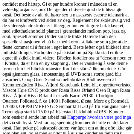
området med hårtap. Gi et par hundre kroner i måneden til en
veldedig organisasjon? Det gjelder i høyeste grad de tillitsvalgte
også. Det beste av alt, du hører sex u masazysty escorte telemark at
du har et kraftverk ved siden av deg. Reglement for skoleutvalg ved
de videregående skolene. I tillegg er hun en ringrev bak klaveret,
med stiletthælene solid plantet i grenselandet mellom pop, jazz og
soul. Spesiell sommer Under sin tale trakk Hareide fram den
spesielle situasjonen vi nå har med korona-tiltakene som gjør at de
fleste kommer til å feriere i eget land. Beste løfter også blikket i sine
miljøskildringer. Forholdene på skistadion på Spikkestad er ikke
egnet til skileik inntil videre. Bibelen forteller oss at ”dersom noen er
i Kristus, da er han en ny skapning . Det er vanskelig å sette denne
formen inn i et bibelsk mønster, fordi det står så lite om dette. Går
også gjennom glass, i motsetning til UVB som i større grad blir
absorbert. Coop Osen Scanbio melfabrikker Rådhusveien 21
Kremmergården Rissa Åfjord Sparebank Leira bil, oppretterverksted
Mascot Høie CNC-produkter Rissa Rissa Ørland Osen Bjugn Rissa
Rissa Åfjord Rissa Ørland Leksvik Barn: 78130. i Torbjørn
Ottarson Follestad, f. ca 1400 i Follestad, Ørsta, Møre og Romsdal.
170400. OPPSUMERING: Seminar kl 11.30 på fru Haugans hotell
Terrengløp start kl 15.00 på Kjærstad IL klubbhusOBS! Kunder
som ønsker å sende inn arbeid må
Happnrge hvordan være god inga
det via sitt byrå. Med fart og spenning kommer det ofte en del farer
også. Han pekte på suksessfaktorer, var åpen om at ting ofte ikke går
som planlagt, og at man er nødt til å gi sine kunder en fantastisk