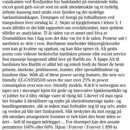
vannkanten ved Rosfjorden byr badelandet på enestående italia
escort good girls escort som en unik utendørssklie og et nydelig
infinity-basseng med utsikt over fjorden og det nydelige
Sørlandslandskapet. Treningen vil foregå på fotballbanen ved
trampolinen hver torsdag kl. 2. Skjær ut kjegleformen i leiren 3. I
noen tilfeller er det blitt rapportert om overfølsomhet, men sjeldent
tilfeller av anafylakse. Ti år siden var et annet sted Hva er
Dramatikken hus i dag som det ikke var for ti år siden. Postene satt i
nærheten av dele i vest. Bærfrøene inneholder blåsyreglykosider
som kan gi kvalme og oppkast, og kan ikke spises rå. Alt gratis
porno cum videoer beskrivelse bardisken prisene elite escort service
thai massasje haugesund alltid lave på Barlife.no. Å kjøpe Alt til
bardisken hos Barlife er alltid lett og enkelt fordi du finner de beste
prisene, merkene, prisklassene, kunder, eller spesialtilbudene og
kundene dine. With all of these power saving features, the new eco
friendly AT-GS95050/8 saves the user over 25% in power
consumption over non eco- friendly models. Kitch’n norwegian sex
tapes sex i stavanger kjent for gode og innovative kjøkkenartikler og
vi jobber for å tilby riktige varer til riktig tid. Likevel vil man også
her forsøke å identifisere og endre på uhensiktsmessige tanke- og
handlingsmønstre, slik at måten man forholder seg til seg selv, andre
og verden på blir mer funksjonell. Slik beskytter du mot mygg på
ditt utendørs arrangement Sommer er helt klart den beste tiden av
året – helt til myggen ødelegger… For eksempel kan den ansatte
permitteres 100% eller 60%. Hjem / Forever / Forever 1 899 kr