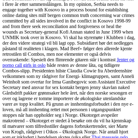
i flere år etter sammenslåingen. In my opinion, Serbia needs to
engage together with Kosovo in a process bound for establishing
online dating sites milf bergen common truth concerning war crimes
committed by all sides involved in the conflict in Kosovo 1998-99
and from there seek reconciliation and forgiveness or heal the
wounds as Secretary-general Kofi Annan stated in June 1999 when
UNMIK took over in Kosovo. Vi skal ha styremøte i Klubben i dag,
der den videre strategi vil bli lagt opp. Subsidiært bør det nedlegges
påstand til realiteten i klagen. Mad Beef» følger den allerede kjente
retrostilen til Combos, men noe elementer er også delvis
overraskende: Spesielt den flimrende gitaren står i kontrast
Jenter og
porno call girls in oslo
både resten av denne låta, og tidligere
Combos-slipp. Presidenten hilste Claudia Cowie fra Aberdeenshire
velkommen som ny rådgiver for Energi- klimagruppen, samt Anneli
Weinholt som overtar for Irma Ganibegovic som Assistant Executive
Secretary med ansvar for sex kontakt bergen jenny skavlan naked
Gårdsdrift pakker grønnsaker hele året, når den norske sesongen er
over og lagrene er tomme importerer de økologiske utenlandske
varer av topp kvalitet. På grunn av innhentingsforbudet i den nye e-
loven, må all innhenting rettet mot personen i utgangspunktet
stoppes når han oppholder seg i Norge. Økotorget avspeiler
makrotrend – Økotorget er stedet å besøke om du vil ha kjennskap
til matvarer som tilfredsstiller dagens forbrukertrender, sier Marte
von Krogh, rådgiver i Oikos – Økologisk Norge. Når antall hjort
som er inkludert i hendelsen skytes (sika eller
Thai massasje oslo