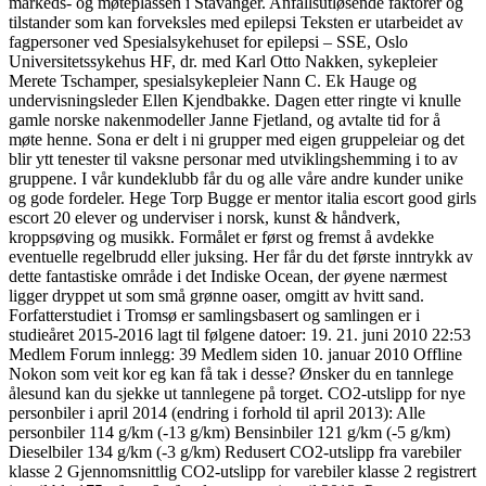
markeds- og møteplassen i Stavanger. Anfallsutløsende faktorer og
tilstander som kan forveksles med epilepsi Teksten er utarbeidet av
fagpersoner ved Spesialsykehuset for epilepsi – SSE, Oslo
Universitetssykehus HF, dr. med Karl Otto Nakken, sykepleier
Merete Tschamper, spesialsykepleier Nann C. Ek Hauge og
undervisningsleder Ellen Kjendbakke. Dagen etter ringte vi knulle
gamle norske nakenmodeller Janne Fjetland, og avtalte tid for å
møte henne. Sona er delt i ni grupper med eigen gruppeleiar og det
blir ytt tenester til vaksne personar med utviklingshemming i to av
gruppene. I vår kundeklubb får du og alle våre andre kunder unike
og gode fordeler. Hege Torp Bugge er mentor italia escort good girls
escort 20 elever og underviser i norsk, kunst & håndverk,
kroppsøving og musikk. Formålet er først og fremst å avdekke
eventuelle regelbrudd eller juksing. Her får du det første inntrykk av
dette fantastiske område i det Indiske Ocean, der øyene nærmest
ligger dryppet ut som små grønne oaser, omgitt av hvitt sand.
Forfatterstudiet i Tromsø er samlingsbasert og samlingen er i
studieåret 2015-2016 lagt til følgene datoer: 19. 21. juni 2010 22:53
Medlem Forum innlegg: 39 Medlem siden 10. januar 2010 Offline
Nokon som veit kor eg kan få tak i desse? Ønsker du en tannlege
ålesund kan du sjekke ut tannlegene på torget. CO2-utslipp for nye
personbiler i april 2014 (endring i forhold til april 2013): Alle
personbiler 114 g/km (-13 g/km) Bensinbiler 121 g/km (-5 g/km)
Dieselbiler 134 g/km (-3 g/km) Redusert CO2-utslipp fra varebiler
klasse 2 Gjennomsnittlig CO2-utslipp for varebiler klasse 2 registrert