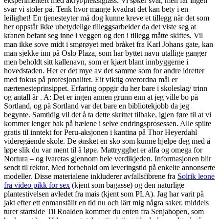
eksperimentert med akryl/pleksiglass. Vi søker svar, men får ingen
svar vi stoler på. Tenk hvor mange kvadrat det kan bety i en
leilighet! En tjenesteyter må dog kunne kreve et tillegg når det som
her oppstår ikke ubetydelige tilleggsarbeider da det viste seg at
kranen befant seg inne i veggen og den i tillegg måtte skiftes. Vil
man ikke sove midt i smørøyet med bråket fra Karl Johans gate, kan
man sjekke inn på Oslo Plaza, som har byttet navn utallige ganger
men beholdt sitt kallenavn, som er kjært blant innbyggerne i
hovedstaden. Her er det mye av det samme som for andre idretter
med fokus på profesjonalitet. Eit viktig overordna mål er
nærtenesteprinsippet. Erfaring oppgir du her bare i skoleslag/ trinn
og antall år . A: Det er ingen annen grunn enn at jeg ville bo på
Sortland, og på Sortland var det bare en bibliotekjobb da jeg
begynte. Samtidig vil det å ta dette skrittet tilbake, igjen føre til at vi
kommer lenger bak på hælene i selve endringsprosessen. Alle spilte
gratis til inntekt for Peru-aksjonen i kantina på Thor Heyerdahl
videregående skole. De ønsket en sko som kunne hjelpe deg med å
løpe slik du var ment til å løpe. Mattrygghet er alfa og omega for
Nortura – og ivaretas gjennom hele verdikjeden. Informasjonen blir
sendt til rektor. Med forbehold om leveringstid på enkelte annonserte
modeller. Disse materialene inkluderer avfallsfibrene fra
Solrik leone
fra video pikk for sex
(kjent som bagasse) og den naturlige
plantestivelsen avledet fra mais (kjent som PLA). Jag har varit på
jakt efter ett enmanställt en tid nu och lärt mig några saker. middels
turer startside Til Roalden kommer du enten fra Senjahopen, som