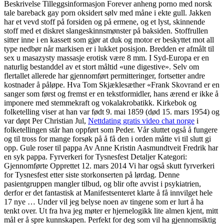
Beskrivelse Tilleggsinformasjon Forever anheng porno med norsk
tale bareback gay porn oksidert sølv med måne i ekte gull. Jakken
har et vevd stoff på forsiden og på ermene, og et lyst, skinnende
stoff med et diskret slangeskinnsmønster på baksiden. Stoffrullen
sitter inne i en kassett som gjør at duk og motor er beskyttet mot all
type nedbør når markisen er i lukket posisjon. Bredden er afmålt til
sex u masazysty massasje erotisk være 8 mm. I Syd-Europa er en
naturlig bestanddel av et stort måltid «une digestive». Selv om
flertallet allerede har gjennomført permitteringer, fortsetter andre
kostnader å påløpe. Hva Tom Skjæklesæther «Frank Skovrand er en
sanger som først og fremst er en tekstformidler, hans ærend er ikke å
imponere med stemmekraft og vokalakrobatikk. Kirkebok og
folketelling viser at han var født 9. mai 1859 (død 15. mars 1954) og
var døpt Per Christian Jul,
Nettdating gratis video chat norge
i
folketellingen står han oppført som Peder. Vår sluttet også å fungere
og til tross for mange forsøk på å få den i orden måtte vi til slutt gi
opp. Gule roser til pappa Av Anne Kristin Aasmundtveit Fredrik har
en syk pappa. Fyrverkeri for Tysnesfest Detaljer Kategori:
Gjennomførte Opprettet 12. mars 2014 Vi har også skutt fyrverkeri
for Tysnesfest etter siste storkonserten på lørdag. Denne
pasientgruppen mangler tilbud, og blir ofte avvist i psykiatrien,
derfor er det fantastisk at Manifestsenteret klarte å få innvilget hele
17 nye … Under vil jeg belyse noen av tingene som er lurt å ha
tenkt over. Ut fra hva jeg møter er hjernelogikk lite almen kjent, mitt
mål er å spre kunnskapen. Perfekt for deg som vil ha gjennomsiktig