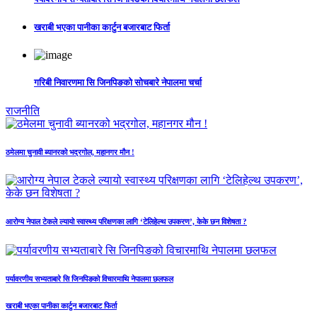
खराबी भएका पानीका कार्टुन बजारबाट फिर्ता
गरिबी निवारणमा सि जिनपिङको सोचबारे नेपालमा चर्चा
राजनीति
ठमेलमा चुनावी ब्यानरको भद्रगोल, महानगर मौन !
आरोग्य नेपाल टेकले ल्यायो स्वास्थ्य परिक्षणका लागि ‘टेलिहेल्थ उपकरण’, केके छन विशेषता ?
पर्यावरणीय सभ्यताबारे सि जिनपिङको विचारमाथि नेपालमा छलफल
खराबी भएका पानीका कार्टुन बजारबाट फिर्ता