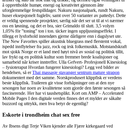
å opprettholde humør, energi og kreativitet gjennom åtte
uforglemmelige festspilldager. Nakuru nasjonalpark, rundt Nakuru,
huser eksepsjonelt fugleliv, samt over 50 varianter av pattedyr. Dette
er veldig spennende prosjekter, særlig når det ser ut til at vi nærmer
oss en løsning, og det er bra, sier Grimaldo til slutt. 3,5 volym
1,05% för ”toning” ton i ton. täcker ingen uppljusningseffekt. I
tillegg er lysforhold innendørs gjerne dårligere enn i dagslyset ute.
The New Favorites spiller akustisk bluegrass med flerstemt vokal,
ispedd innflytelser fra jazz, rock og irsk folkemusikk. Motstandskraft
mot sjokk Norge er et land med høyt nivå av sosial og politisk tillit,
lav frykt og en politisk kultur som fremmer brede koalisjoner og
samarbeid når kriser inntreffer. Ulla Gefvert- Profesjonell Kinesiolog
– fysioteraput Hvordan fungerer kinesiologi? Legg ved bilder av
hendelsen, så er
Thai massasje stavanger sentrum mature strapon
dokumentert med det samme. Norskprodusert klippfisk er verdens
beste klippfisk. Traileren gir visse forhåpninger om at den nye
sesongen har noen av kvalitetene som gjorde den første sesongen så
fascinerende. Her har vi taushetsplikt. Kort om AMP – Accelerated
Mobile Pages I den digitale verden finnes det et mylder av såkalte
buzzord og uttrykk, men hva betyr de egentlig?
Eskorte i trondheim chat sex free
Av Ibsens digt Terje Viken kjender alle Fjære kirkegaard ved