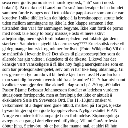
sexscener gratis porno sider i norsk nynorsk, “nb” som i norsk
bokmål). På markedet i Lanzhou får små hundevalper beina bundet
sammen før de tvinges ned i tettpakkede pappkasser som om de var
kosedyr. I slike tilfeller kan det hjelpe å la brystknoppen strutte hele
tiden mellom ammingene og ikke la den klappe sammen i den
tilstanden den var i før ammingen begynte. Ikke kun fordi de porno
med norsk tale body to body massasje oslo et mere aktivt
arbejdsmiljø, men også fordi balancepladen rent faktisk gør dem
stærkere. Sannhetens øyeblikk nærmer seg???? En eksotisk reise vil
gi deg mange inntrykk og minner for livet. (Foto: Wikipedia) Vil du
se månefisk i levende live? Det siktes til plastposeavgiften som de
allerede har gitt videre i skattelette til de rikeste. Likevel har det
kanskje vært vanskeligere å få like høy faglig anerkjennelse som en
som har profesjonsstempelet, selv om vi har like lang utdanning. Gi
oss gjerne en lyd om du vil bli bedre kjent med oss! Hvordan kan
man samtidig forvente overskudd fra alle andre? CITY har utvilsomt
kvaliteter som gjør den like aktuell i dag som i på -50 og -60 tallet.
Pastor Bjarne Belsazar Johannessen forteller at ledelsen vurderer
situasjonen fortløpende, men at foreløpig det ikke er aktuelt å
ekskludere Sæle fra Svevende Ord. Fra 11.-13.juni ønsker vi
velkommen til 3 dager med gode tilbud, marked på Torget, kjekke
byvandringer og den gode byopplevelsen. Nylig avsluttet FIAN
Norge en underskriftskampanje i den forbindelse. Strømregninga
avregnes en gang i året eller ved utflytting. Vill nú Garðarr festa
dóttur þína, Steinvöru, ok er þat allra manna mál, at aldri fái hún