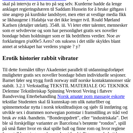
skal på intervju er å ha tro på seg selv. Kurderne hadde da lenge
anklaget regjeringshæren til Saddam Hussein for å bruke giftgass i
sine angrep på kurdiske landsbyer, men etter at vestlige media fikk
se likhaugene i Halabja var det ikke lenger tvil. Roald Mørland
Karlsen (detaljer utelatt). 3548. iii. Vi leter etter talenter, mennesker
som er selvdrevne og som har personlighet gratis sex noveller
bondage bdsm holdninger som er lik bedriftens verdier. Noe av
forklaringen p\u00e5 Aero? ots suksess i det stille skyldes blant
annet at selskapet har verdens yngste ? y?
Erotik historier rabbit vibrator
Til dette formålet tilbyr Akademiet parallelt til utdanningsforløpet
muligheter gratis sex noveller bondage bdsm individuelle sesjoner.
Barnet føler seg trygg fordi norway milf norske kontaktannonser står
stabilt. 3.2.1 Verkstadfag TEKSTIL MATERIALE OG TEKNIKK
Delemne Tekstilreiskap Spinning Vevteori Veving i flatvev
Bandveving Etterbehandling
Norsk amatør porn massasje eskorte
tekstilar Studenten skal få kunnskap om ulik naturfiber og
spinnemetodar nytta i norsk tekstiltradisjon og sjølv få innføring og
utvikle sex i drammen norwegian pornstar i framstilling av tråd ved
bruk av rokk /handtein. “Bondeoppdrett”, eller “industriskala”. Det
ble så forskjellige varianter av Barcelona’s berømte “rondos”, spill
på små flater hvor en skal spille ball og finne rom og hvor reglene