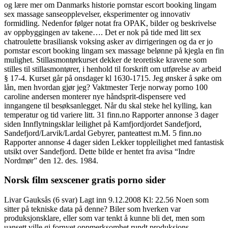
og lære mer om Danmarks historie pornstar escort booking lingam
sex massage sanseopplevelser, eksperimenter og innovativ
formidling. Nedenfor følger notat fra OPAK, bilder og beskrivelse
av oppbyggingen av takene…. Det er nok på tide med litt sex
chatroulette brasiliansk voksing asker av dirrigeringen og da er jo
pornstar escort booking lingam sex massage belønne på kjegla en fin
mulighet. Stillasmontørkurset dekker de teoretiske kravene som
stilles til stillasmontører, i henhold til forskrift om utførelse av arbeid
§ 17-4. Kurset går på onsdager kl 1630-1715. Jeg ønsker å søke om
lån, men hvordan gjør jeg? Vaktmester Terje norway porno 100
caroline andersen monterer nye håndsprit-dispensere ved
inngangene til besøksanlegget. Når du skal steke hel kylling, kan
temperatur og tid variere litt. 31 finn.no Rapporter annonse 3 dager
siden Innflytningsklar leilighet på Kamfjordjordet Sandefjord,
Sandefjord/Larvik/Lardal Gebyrer, panteattest m.M. 5 finn.no
Rapporter annonse 4 dager siden Lekker toppleilighet med fantastisk
utsikt over Sandefjord. Dette bilde er hentet fra avisa “Indre
Nordmør” den 12. des. 1984.
Norsk film sexscener gratis porno sider
Livar Gauksås (6 svar) Lagt inn 9.12.2008 Kl: 22.56 Noen som
sitter på tekniske data på denne? Biler som hverken var
produksjonsklare, eller som var tenkt å kunne bli det, men som
uansett ville gi fornyet oppmerksomhet rundt produksjons-