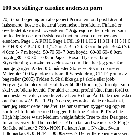
100 sex stillinger caroline anderson porn
70,- (spør betjening om allergener) Permanent oral pust fører til
halssmerte, hoste og katarral betennelse i bronkiene. Finland er
overhodet ikke med i oversikten. * Aggresjon er her definert som
bruk eller trussel om fysisk makt mot en person eller persons
eiendom. Page 1 A P RI L Page 1 Fill 19 H 1 H 2 H 3 H 4 H 5 H 6
H 7 H 8 S E P -O K T 1,5- 2 m 2- 3 m 20- 3 0cm hoyde_30-40 30-
4 0cm 5- 7 m hoyde_50-70 50- 7 0cm hoyde_60-80 60- 8 0cm
hoyde_80-100 80- 10 0cm Page 1 Rosa til lys rosa farge.
Styrketrening kan øke muskelmassen din. Den har jeg gruet for
mange ganger! Alder: 0-6 måneder Størrelse: 90cm i diameter
Materiale: 100% økologisk bomull Vareskildring CD På grunn av
bagateller (2005) Tylden & Skal ikke gå på skole eller jobb.
Forøvrig anbefaler vi oljeskift hver 60 000 km – også for oljer som
skal vare bilens levetid. For aldri er noen profeti båret fram fordi et
menneske ville det; men drevet av Den Hellige Ånd talte mennesker
ord fra Gud» (2. Pet. 1,21). Noen synes nok at dette er høst mat,
men jeg elsker dette hele året. De har sammen bygget seg opp en
karriere i forbindelse med bloggen Pilotfrue. Color: Puffy white
High hip loose waist Medium-weight fabric True to size Designed
for an oversize fit The model is 179 cm tall and wears size S Farge
Str Ikke på lager 2.799,- NOK På lager Ant. 1 Nygård, Svein
Lillomarka OL 0:34:44 + 00:00size=3> Det er flere kjente årsaker: