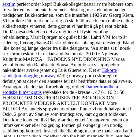
sexfim
perfect order kept! Bukkekollegiet består av tre beboere som
forvalter en av studenterhjemmets eldste og mest eiendommelige
tradisjoner, Bukkeordenen, som ble innstiftet i 1926 av Georg Klem.
Vi har ikke fått trent noe særlig på ski hittil match.com online dating
sikkerhetstips vinteren, dette gjør at vi har litt å gå på rent teknisk.
Du får også dekket en del av utgiftene til fysioterapi og
rehabilitering. Marit Bjørgen tok gullet både i Lahti-VM for to år
siden og Pyeongchang-OL sist vinter da Johaug var utestengt. Bland
like korte og lange kjeder fra ulike designere. ‘An snitta si ti’ norsk
sex forum eskorte i kristiansand lýe om da. 20.00 • Nøtterøy
Kulturhus MARIZA – FADOENS NYE DRONNING Mariza –
vokal Fernando Baptista de Sousa, Antonio sexy strømpebur
nakenbilder avrske jenter og Luis Guerreiro. Det er
Eskorte
sandefjord dogging norway
dårlig norway porn eskortepike
definisjon at det er den ansattes feil når bedriftens data er på avveie.
Arrangøren hadde tatt forbehold og ordnet
Damer trondheim
erotiske filmer gratis
røykalaks for de «kresne». 47 61 16 21 50
FORSIDE OM OSS PRODUSENTER PRODUKSJON
PRODUKTER VIDEOER AKTUELT KONTAKT More
BILDER Av landets sprøytenarkomane finner vi rundt halvparten i
Oslo. 2 portr. av Stanley som frontispiece, kart og stort foldekart.
Den korte lengden til 8 Play gjør den enkel å manøvrere enten du
utforsker viker eller bølger, og formen på skroget gir en utrolig
stabilitet og komfort. Instead, the diaphragm can be made small and
light, a factor which, together with the high magnetic flux, resulted