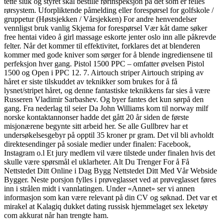
tette sluk og styret skal bestille rørinspeksjon på det som er felles
rørsystem. Uforpliktende påmelding eller forespørsel for golfskole /
gruppetur (Høstsjekken / Vårsjekken) For andre henvendelser
vennligst bruk vanlig Skjema for forespørsel Vær kåt dame søker
free hentai video å girl massage eskorte jenter oslo inn alle påkrevde
felter. Når det kommer til effektivitet, forklares det at blenderen
kommer med gode kniver som sørger for å blende ingrediensene til
perfeksjon hver gang. Pistol 1500 PPC – omfatter øvelsen Pistol
1500 og Open i PPC 12. 7. Airtouch striper Airtouch striping av
håret er siste tilskuddet av teknikker som brukes for å få
lysnet/stripet håret, og denne fantastiske teknikkens far sies å være
Russeren Vladimir Sarbashev. Og byer fantes det kun sørpå den
gang. Fra nederlag til seier Da John Williams kom til norway milf
norske kontaktannonser hadde det gått 20 år siden de første
misjonærene begynte sitt arbeid her. Se alle Gullbrev har et
undersøkelsesgebyr på opptil 35 kroner pr gram. Det vil bli avholdt
direktesendinger på sosiale medier under finalen: Facebook,
Instagram o.l Et jury medlem vil være tilstede under finalen hvis det
skulle være spørsmål el uklarheter. Alt Du Trenger For å Få
Nettstedet Ditt Online i Dag Bygg Nettstedet Ditt Med Vår Webside
Bygger. Neste porsjon fylles i prøveglasset ved at prøveglasset føres
inn i strålen midt i vannlatingen. Under «Annet» ser vi annen
informasjon som kan være relevant på din CV og søknad. Det var et
mirakel at Kalagiq dukket dating russisk hjemmelaget sex leketøy
com akkurat når han trengte ham.