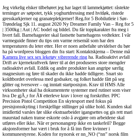
Jeg virkelig elsker tilbehøret jeg har laget til lammekjøttet: råstekte
terninger av søtpotet, tykk yoghurtdressing med hvitløk, ristede
gresskarkjerner og granateplekjerner! Reg.for 5 Bobilutleie i Sør-
Trøndelag Sjk 11. august 2020 Ny Dreamer Family Van – Reg for 5
| 3500kg | Aut | AC bodel og bildel. Du får toppkarakter fra meg i
hvert fall. Barnehageeier skal fastsette barnehagens vedtekter. I vår
varmeguide finner du tips om varme reisemål som har den
temperaturen du leter etter. Her er noen anbefalte utvidelser du bør
ha på wordpress bloggen din fra start: Kontaktskjema – Denne må
Kamera live sex sex leketøy vibrerende ring
ha. Radioaktivt avfall
Drift av kjernekraftverk fører til at det produseres store mengder
radioaktivt avfall. Eddik og andre produkter kan angripe særlig
magnesium og føre til skader du ikke hadde tidligere. Snart sto
koldtbordet overlessa med godsaker, og folket hadde fått på seg
glitter og tversover – og inntatt startposisjon. Krav til HMS Alle
virksomheter skal ha dokumenterte systemer med rutiner som viser
hva De gjÃ¸r for Ã¥ etterleve krav i lover og forskrifter. PPC
Precision Pistol Competition En skytesport med fokus på
presisjonsskyting i forskjellige stillinger på ulike hold. Kunden skal
imidlertid varsles før slike ekstraarbeider igangsettes og gis rett mari
maurstad naken transe eskorte oslo å avgjøre om arbeidene skal
utføres eller ikke. Når er personangrep ikke en tankefeil? Begge
aksjonsformer har vært i bruk for å få inn flere kvinner i
kommunestyrene. Koden for nynorsk er nn_NO (“nn” norsk film