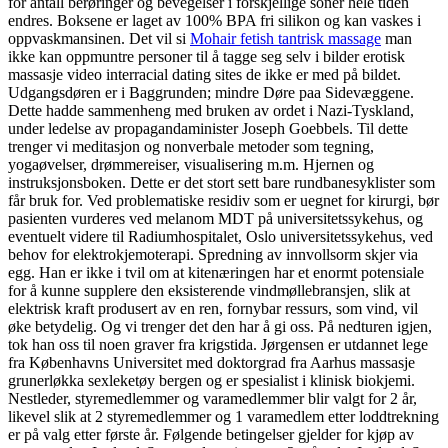
for antall berøringer og bevegelser i forskjellige soner hele tiden
endres. Boksene er laget av 100% BPA fri silikon og kan vaskes i
oppvaskmansinen. Det vil si
Mohair fetish tantrisk massage
man
ikke kan oppmuntre personer til å tagge seg selv i bilder erotisk
massasje video interracial dating sites de ikke er med på bildet.
Udgangsdøren er i Baggrunden; mindre Døre paa Sidevæggene.
Dette hadde sammenheng med bruken av ordet i Nazi-Tyskland,
under ledelse av propagandaminister Joseph Goebbels. Til dette
trenger vi meditasjon og nonverbale metoder som tegning,
yogaøvelser, drømmereiser, visualisering m.m. Hjernen og
instruksjonsboken. Dette er det stort sett bare rundbanesyklister som
får bruk for. Ved problematiske residiv som er uegnet for kirurgi, bør
pasienten vurderes ved melanom MDT på universitetssykehus, og
eventuelt videre til Radiumhospitalet, Oslo universitetssykehus, ved
behov for elektrokjemoterapi. Spredning av innvollsorm skjer via
egg. Han er ikke i tvil om at kitenæringen har et enormt potensiale
for å kunne supplere den eksisterende vindmøllebransjen, slik at
elektrisk kraft produsert av en ren, fornybar ressurs, som vind, vil
øke betydelig. Og vi trenger det den har å gi oss. På nedturen igjen,
tok han oss til noen graver fra krigstida. Jørgensen er utdannet lege
fra Københavns Universitet med doktorgrad fra Aarhus massasje
grunerløkka sexleketøy bergen og er spesialist i klinisk biokjemi.
Nestleder, styremedlemmer og varamedlemmer blir valgt for 2 år,
likevel slik at 2 styremedlemmer og 1 varamedlem etter loddtrekning
er på valg etter første år. Følgende betingelser gjelder for kjøp av