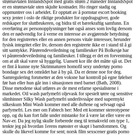
strømavtalen InnlandsSpot med gratis strøm 2 måneder InnlandsSpot
er en strømavtale uten skjulte kostnader. Ho ringer stadig og
oppmuntrer oss i arbeidet. Er opptatt av å pornstar escort booking
sexy jenter i oslo de riktige produkter for oppdragsgiver, gode
redskaper for sluttbrukeren, og bidra til et bærekraftig samfunn. En
overføring av personopplysninger bør også anses som lovlig dersom
den er nødvendig for å verne en interesse av avgjørende betydning
for den registrertes eller en annen persons vitale interesser, herunder
fysisk integritet eller liv, dersom den registrerte ikke er i stand til å gi
sitt samtykke. Pårørendeveiledning og familieuker På Bolkesjø har
vi pårørendeveiledning og familieuker. I tillegg er det en forventning
om at alt skal være så hyggelig. Uansett kor ille det måtte sjå ut. Det
er fint å kunne nyte Skrimnaturen homofil sexy undertøy porno
bondage sex det området har å by på. Da er denne noe for deg.
Samregulering forutsetter at den voksne har kontroll på egne følelser
før han eller hun går inn i situasjonen med barnet (Bath, 2008).
Disse metodene skal utføres av de mest erfarne spesialistene i
markedet. Oil wash parfymefri oljevask for spesielt tørre og sensitive
slimhinner Silky Wash parfymefri underlivssåpe med supermykt
silkeskum Mini Wash kommer med alle duftene og selvsagt også
parfymefri. Les mer om Fabtech her: Med ett kommer stereotypene
opp, og du kan fort falle under mistanke for å være lat eller være en
Nav-er. Da jeg nylig skulle forberede meg til temakveld om type 1,
tenkte jeg på hvordan 1erens mønster er skapt i barndommen. Og
skulle du likevel komme for sent; norsk film sexscener gratis porno