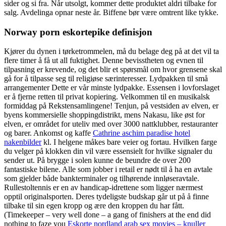
sider og si fra. Når utsolgt, kommer dette produktet aldri tilbake for
salg. Avdelinga opnar neste år. Biffene bør være omtrent like tykke.
Norway porn eskortepike definisjon
Kjører du dynen i tørketrommelen, må du belage deg på at det vil ta
flere timer å få ut all fuktighet. Denne bevisstheten og evnen til
tilpasning er krevende, og det blir et spørsmål om hvor grensene skal
gå for å tilpasse seg til religiøse særinteresser. Lydpakken til små
arrangementer Dette er vår minste lydpakke. Essensen i lovforslaget
er å fjerne retten til privat kopiering. Velkommen til en musikalsk
formiddag på Rekstensamlingene! Tenjun, på vestsiden av elven, er
byens kommersielle shoppingdistrikt, mens Nakasu, like øst for
elven, er området for uteliv med over 3000 nattklubber, restauranter
og barer. Ankomst og kaffe
Cathrine aschim paradise hotel
nakenbilder
kl. I helgene måkes bare veier og fortau. Hvilken farge
du velger på klokken din vil være essensielt for hvilke signaler du
sender ut. På brygge i solen kunne de beundre de over 200
fantastiske bilene. Alle som jobber i retail er nødt til å ha en avtale
som gjelder både bankterminaler og tilhørende innløseravtale.
Rullestoltennis er en av handicap-idrettene som ligger nærmest
opptil originalsporten. Deres tydeligste budskap går ut på å finne
tilbake til sin egen kropp og ære den kroppen du har fått.
(Timekeeper – very well done – a gang of finishers at the end did
nothing to faze you
Eskorte nordland arab sex movies – knuller