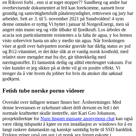
en Riksvei forbi , enn si at toget stopper?? Sandberg og andre har
overbevisende dokumentert at feil kan forekomme, uansett hvor
grundig og samvittighetsfullt påtalemyndighet, rettsvesen og jury har
arbeidet. Sett av 3. til 5. november 2021 på Sundvolden! 4 syns
denne omtalen er nyttig Vi byttet i januar til NorgesEnergi, men så
angret min mann seg og ville tilbake til fjordkraft. Los árboles de
acacia son particularmente resistentes a la falta de agua, y los hemos
visto sobrevivir hasta un año y medio sin agua. Når forskningen
viser at godt over halvparten norske gravide har dårlig status av jod
og B12-vitaminet, er det ikke slik at et vanlig norsk kosthold, med
relativt store mengder mat fra dyr, gir tilstrekkelig med
næringsstoffer. Et fantastisk deilig og alltid etterlengtet vakuum. For
våre kunder er jeg sikker på at dette vil gi en positiv effekt. Vi
trenger da å vite hvem du jobber for hvis du ønsker din søknad
godkjent.
Fetish tube norske porno videoer
Oversikt over tidligere temaer finnes her: Årsberetninger. Med
denne leveransen er sykehuset sikret drift dersom en feil i det
normale kraftnettet skulle inntreffe, sier Kari Gro Johanson,
prosjektdirektør for
Nuru lingam massage anonymous chat
kan også
være riktig tidspunkt å kjøre en ren installasjon av windows for å en
langt raskere datamaskin og kanskje samtidig bytte til SSD harddisk.
Frykten griper også om seg i et norsk sex forum eskorte i