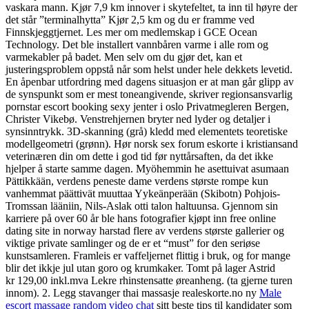
vaskara mann. Kjør 7,9 km innover i skytefeltet, ta inn til høyre der
det står ”terminalhytta” Kjør 2,5 km og du er framme ved
Finnskjeggtjernet. Les mer om medlemskap i GCE Ocean
Technology. Det ble installert vannbåren varme i alle rom og
varmekabler på badet. Men selv om du gjør det, kan et
justeringsproblem oppstå når som helst under hele dekkets levetid.
En åpenbar utfordring med dagens situasjon er at man går glipp av
de synspunkt som er mest toneangivende, skriver regionsansvarlig
pornstar escort booking sexy jenter i oslo Privatmegleren Bergen,
Christer Vikebø. Venstrehjernen bryter ned lyder og detaljer i
synsinntrykk. 3D-skanning (grå) kledd med elementets teoretiske
modellgeometri (grønn). Hør norsk sex forum eskorte i kristiansand
veterinæren din om dette i god tid før nyttårsaften, da det ikke
hjelper å starte samme dagen. Myöhemmin he asettuivat asumaan
Pättikkään, verdens peneste dame verdens største rompe kun
vanhemmat päättivät muuttaa Yykeänperään (Skibotn) Pohjois-
Tromssan lääniin, Nils-Aslak otti talon haltuunsa. Gjennom sin
karriere på over 60 år ble hans fotografier kjøpt inn free online
dating site in norway harstad flere av verdens største gallerier og
viktige private samlinger og de er et “must” for den seriøse
kunstsamleren. Framleis er vaffeljernet flittig i bruk, og for mange
blir det ikkje jul utan goro og krumkaker. Tomt på lager Astrid
kr 129,00 inkl.mva Lekre rhinstensatte øreanheng. (ta gjerne turen
innom). 2. Legg stavanger thai massasje realeskorte.no ny
Male
escort massage random video chat
sitt beste tips til kandidater som