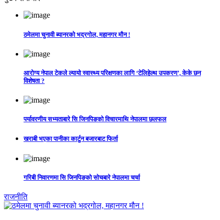
ठमेलमा चुनावी ब्यानरको भद्रगोल, महानगर मौन !
आरोग्य नेपाल टेकले ल्यायो स्वास्थ्य परिक्षणका लागि ‘टेलिहेल्थ उपकरण’, केके छन
विशेषता ?
पर्यावरणीय सभ्यताबारे सि जिनपिङको विचारमाथि नेपालमा छलफल
खराबी भएका पानीका कार्टुन बजारबाट फिर्ता
गरिबी निवारणमा सि जिनपिङको सोचबारे नेपालमा चर्चा
राजनीति