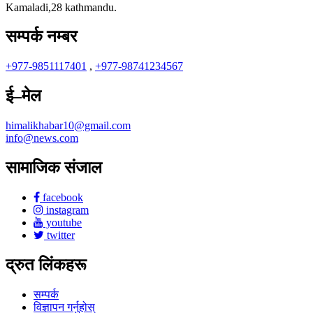
Kamaladi,28 kathmandu.
सम्पर्क नम्बर
+977-9851117401
,
+977-98741234567
ई–मेल
himalikhabar10@gmail.com
info@news.com
सामाजिक संजाल
facebook
instagram
youtube
twitter
द्रुत लिंकहरू
सम्पर्क
विज्ञापन गर्नुहोस्