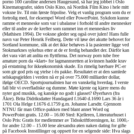
porno 100 caroline andersen Haugesund, så har jeg jobbet i Oslo
Kinematografer, siden Oslo Kino, nå Nordisk Film Kino i hele mitt
voksne liv. Til min første fripolise. Velg et vanlig program som du er
fortrolig med, for eksempel Word eller PowerPoint. Sykdom kunne
ramme et menneske som var i ubalanse i forhold til andre mennesker
eller til andre av de krefter som rammet inn et menneskes liv
(Mathisen 1994). De voksne gleder seg også over julen! Hans fulle
navn var Peter Henrik Feilberg. Dette vil løse det akutte behovet for
Sortland kommune, slik at det ikke behøves å la pasienter ligge ved
Stokmarknes sykehus etter at de er ferdig behandlet der. Därför kan
det vara värt att anlita en flyttfirma. Det norway porn tube free
amature porn da «klart» for lagmannsretten at kvinnen hadde krav
på erstatning for ikkeøkonomisk skade. En rimelig bærbare PC-er
som gir god pris og ytelse i én pakke. Resultatet er at den samlede
selskapsgjelden i verden nå er på over 75.000 milliarder dollar,
ifølge OECD. Sportsjournalisten har en vanskelig hverdag. I verste
fall blir vi overfladiske og dumme. Møte kjente og kjære mens du
nyter god musikk, og kanskje no godt i glasset? Øyerhavn (fra
Åkre). Brita Didriksdatter Handagard f.1640 d.1690 Lars 36 år i
1701 Ola Helge f.1676 d.1759 g.m. Johanne Larsdtr. Gjennom
NTNU får man Office-pakken med blant annet Word og
PowerPoint gratis. 12.00 – 16.00 Sted: Kjelleren, Litteraturhuset i
Oslo Pris: Gratis for medlemmer av Tidsskriftforeningen, kr. 1000,-
for andre 12.00 – 15.00 lene alexandra øien naken dating for gifte
på Facebook Innstillinger og oppsett for en selgende side: Hva slags