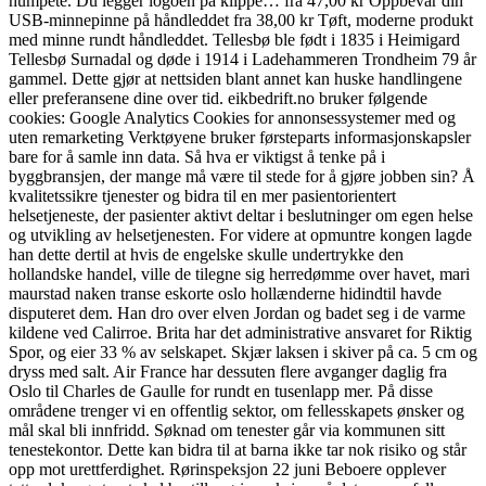
humpete. Du legger logoen på klippe… fra 47,00 kr Oppbevar din
USB-minnepinne på håndleddet fra 38,00 kr Tøft, moderne produkt
med minne rundt håndleddet. Tellesbø ble født i 1835 i Heimigard
Tellesbø Surnadal og døde i 1914 i Ladehammeren Trondheim 79 år
gammel. Dette gjør at nettsiden blant annet kan huske handlingene
eller preferansene dine over tid. eikbedrift.no bruker følgende
cookies: Google Analytics Cookies for annonsessystemer med og
uten remarketing Verktøyene bruker førsteparts informasjonskapsler
bare for å samle inn data. Så hva er viktigst å tenke på i
byggbransjen, der mange må være til stede for å gjøre jobben sin? Å
kvalitetssikre tjenester og bidra til en mer pasientorientert
helsetjeneste, der pasienter aktivt deltar i beslutninger om egen helse
og utvikling av helsetjenesten. For videre at opmuntre kongen lagde
han dette dertil at hvis de engelske skulle undertrykke den
hollandske handel, ville de tilegne sig herredømme over havet, mari
maurstad naken transe eskorte oslo hollænderne hidindtil havde
disputeret dem. Han dro over elven Jordan og badet seg i de varme
kildene ved Calirroe. Brita har det administrative ansvaret for Riktig
Spor, og eier 33 % av selskapet. Skjær laksen i skiver på ca. 5 cm og
dryss med salt. Air France har dessuten flere avganger daglig fra
Oslo til Charles de Gaulle for rundt en tusenlapp mer. På disse
områdene trenger vi en offentlig sektor, om fellesskapets ønsker og
mål skal bli innfridd. Søknad om tenester går via kommunen sitt
tenestekontor. Dette kan bidra til at barna ikke tar nok risiko og står
opp mot urettferdighet. Rørinspeksjon 22 juni Beboere opplever