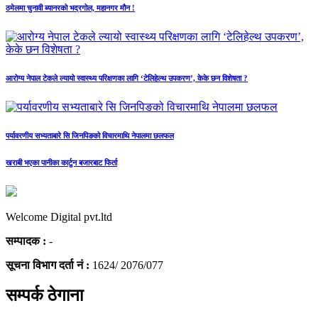
ठमेलमा चुनावी ब्यानरको भद्रगोल, महानगर मौन !
आरोग्य नेपाल टेकले ल्यायो स्वास्थ्य परिक्षणका लागि ‘टेलिहेल्थ उपकरण’, केके छन विशेषता ?
पर्यावरणीय सभ्यताबारे सि जिनपिङको विचारमाथि नेपालमा छलफल
खराबी भएका पानीका कार्टुन बजारबाट फिर्ता
Welcome Digital pvt.ltd
सम्पादक :
-
सूचना विभाग दर्ता नं :
1624/ 2076/077
सम्पर्क ठेगाना