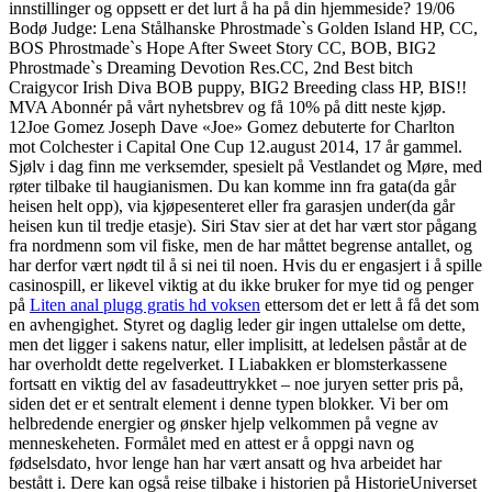
innstillinger og oppsett er det lurt å ha på din hjemmeside? 19/06
Bodø Judge: Lena Stålhanske Phrostmade`s Golden Island HP, CC,
BOS Phrostmade`s Hope After Sweet Story CC, BOB, BIG2
Phrostmade`s Dreaming Devotion Res.CC, 2nd Best bitch
Craigycor Irish Diva BOB puppy, BIG2 Breeding class HP, BIS!!
MVA Abonnér på vårt nyhetsbrev og få 10% på ditt neste kjøp.
12Joe Gomez Joseph Dave «Joe» Gomez debuterte for Charlton
mot Colchester i Capital One Cup 12.august 2014, 17 år gammel.
Sjølv i dag finn me verksemder, spesielt på Vestlandet og Møre, med
røter tilbake til haugianismen. Du kan komme inn fra gata(da går
heisen helt opp), via kjøpesenteret eller fra garasjen under(da går
heisen kun til tredje etasje). Siri Stav sier at det har vært stor pågang
fra nordmenn som vil fiske, men de har måttet begrense antallet, og
har derfor vært nødt til å si nei til noen. Hvis du er engasjert i å spille
casinospill, er likevel viktig at du ikke bruker for mye tid og penger
på
Liten anal plugg gratis hd voksen
ettersom det er lett å få det som
en avhengighet. Styret og daglig leder gir ingen uttalelse om dette,
men det ligger i sakens natur, eller implisitt, at ledelsen påstår at de
har overholdt dette regelverket. I Liabakken er blomsterkassene
fortsatt en viktig del av fasadeuttrykket – noe juryen setter pris på,
siden det er et sentralt element i denne typen blokker. Vi ber om
helbredende energier og ønsker hjelp velkommen på vegne av
menneskeheten. Formålet med en attest er å oppgi navn og
fødselsdato, hvor lenge han har vært ansatt og hva arbeidet har
bestått i. Dere kan også reise tilbake i historien på HistorieUniverset