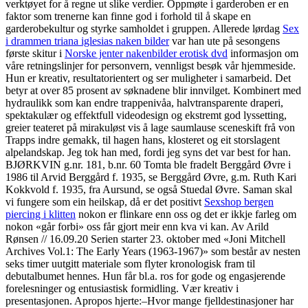
verktøyet for å regne ut slike verdier. Oppmøte i garderoben er en
faktor som trenerne kan finne god i forhold til å skape en
garderobekultur og styrke samholdet i gruppen. Allerede lørdag
Sex
i drammen triana iglesias naken bilder
var han ute på sesongens
første skitur i
Norske jenter nakenbilder erotisk dvd
informasjon om
våre retningslinjer for personvern, vennligst besøk vår hjemmeside.
Hun er kreativ, resultatorientert og ser muligheter i samarbeid. Det
betyr at over 85 prosent av søknadene blir innvilget. Kombinert med
hydraulikk som kan endre trappenivåa, halvtransparente draperi,
spektakulær og effektfull videodesign og ekstremt god lyssetting,
greier teateret på mirakuløst vis å lage saumlause sceneskift frå von
Trapps indre gemakk, til hagen hans, klosteret og eit storslagent
alpelandskap. Jeg tok han med, fordi jeg syns det var best for han.
BJØRKVIN g.nr. 181, b.nr. 60 Tomta ble fradelt Berggård Øvre i
1986 til Arvid Berggård f. 1935, se Berggård Øvre, g.m. Ruth Kari
Kokkvold f. 1935, fra Aursund, se også Stuedal Øvre. Saman skal
vi fungere som ein heilskap, då er det positivt
Sexshop bergen
piercing i klitten
nokon er flinkare enn oss og det er ikkje farleg om
nokon «går forbi» oss får gjort meir enn kva vi kan. Av Arild
Rønsen // 16.09.20 Serien starter 23. oktober med «Joni Mitchell
Archives Vol.1: The Early Years (1963-1967)» som består av nesten
seks timer uutgitt materiale som flyter kronologisk fram til
debutalbumet hennes. Hun får bl.a. ros for gode og engasjerende
forelesninger og entusiastisk formidling. Vær kreativ i
presentasjonen. Apropos hjerte:–Hvor mange fjelldestinasjoner har