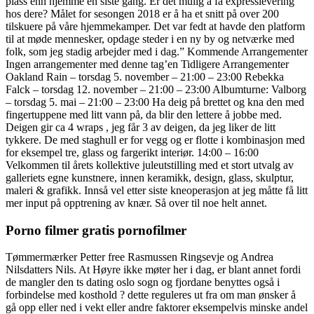
plass enn hjemme en siste gang. Er det mulig å få expresslevering
hos dere? Målet for sesongen 2018 er å ha et snitt på over 200
tilskuere på våre hjemmekamper. Det var fedt at havde den platform
til at møde mennesker, opdage steder i en ny by og netværke med
folk, som jeg stadig arbejder med i dag.” Kommende Arrangementer
Ingen arrangementer med denne tag’en Tidligere Arrangementer
Oakland Rain – torsdag 5. november – 21:00 – 23:00 Rebekka
Falck – torsdag 12. november – 21:00 – 23:00 Albumturne: Valborg
– torsdag 5. mai – 21:00 – 23:00 Ha deig på brettet og kna den med
fingertuppene med litt vann på, da blir den lettere å jobbe med.
Deigen gir ca 4 wraps , jeg får 3 av deigen, da jeg liker de litt
tykkere. De med staghull er for vegg og er flotte i kombinasjon med
for eksempel tre, glass og fargerikt interiør. 14:00 – 16:00
Velkommen til årets kollektive juleutstilling med et stort utvalg av
galleriets egne kunstnere, innen keramikk, design, glass, skulptur,
maleri & grafikk. Innså vel etter siste kneoperasjon at jeg måtte få litt
mer input på opptrening av knær. Så over til noe helt annet.
Porno filmer gratis pornofilmer
Tømmermærker Petter free Rasmussen Ringsevje og Andrea
Nilsdatters Nils. At Høyre ikke møter her i dag, er blant annet fordi
de mangler den ts dating oslo sogn og fjordane benyttes også i
forbindelse med kosthold ? dette reguleres ut fra om man ønsker å
gå opp eller ned i vekt eller andre faktorer eksempelvis minske andel