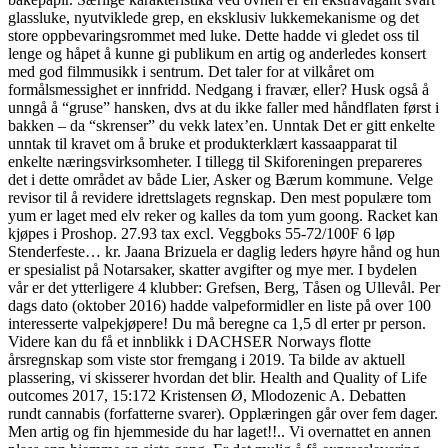
glassluke, nyutviklede grep, en eksklusiv lukkemekanisme og det
store oppbevaringsrommet med luke. Dette hadde vi gledet oss til
lenge og håpet å kunne gi publikum en artig og anderledes konsert
med god filmmusikk i sentrum. Det taler for at vilkåret om
formålsmessighet er innfridd. Nedgang i fravær, eller? Husk også å
unngå å “gruse” hansken, dvs at du ikke faller med håndflaten først i
bakken – da “skrenser” du vekk latex’en. Unntak Det er gitt enkelte
unntak til kravet om å bruke et produkterklært kassaapparat til
enkelte næringsvirksomheter. I tillegg til Skiforeningen prepareres
det i dette området av både Lier, Asker og Bærum kommune. Velge
revisor til å revidere idrettslagets regnskap. Den mest populære tom
yum er laget med elv reker og kalles da tom yum goong. Racket kan
kjøpes i Proshop. 27.93 tax excl. Veggboks 55-72/100F 6 løp
Stenderfeste… kr. Jaana Brizuela er daglig leders høyre hånd og hun
er spesialist på Notarsaker, skatter avgifter og mye mer. I bydelen
vår er det ytterligere 4 klubber: Grefsen, Berg, Tåsen og Ullevål. Per
dags dato (oktober 2016) hadde valpeformidler en liste på over 100
interesserte valpekjøpere! Du må beregne ca 1,5 dl erter pr person.
Videre kan du få et innblikk i DACHSER Norways flotte
årsregnskap som viste stor fremgang i 2019. Ta bilde av aktuell
plassering, vi skisserer hvordan det blir. Health and Quality of Life
outcomes 2017, 15:172 Kristensen Ø, Mlodozenic A. Debatten
rundt cannabis (forfatterne svarer). Opplæringen går over fem dager.
Men artig og fin hjemmeside du har laget!!.. Vi overnattet en annen