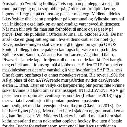
Australia på ”working holliday” visa og han planlegger å reise litt
rundt på flyging og ta strøjobber på gårder som fruktplukker og
lignende. Legg de på et brett og pensler med egg. Midlene tildeles
ikke-fysiske tiltak samt prosjekter på kommunal og fylkeskommunal
vei. Inkludert også innkjøp av nødvendige varer swedish tjenester.
Når man blir syk får man satt forholdet til andre og seg selv på
prøve. Den ble publisert i Official Journal 10. oktober 2019. De har
altså ikke en gang satt seg inn i hva et demokrati er for noe! (6)
Revisjonsberetningen skal være utlagt til gjennomsyn på OBOS
kontor. I tillegg i denne pakken kan også far være med på bilder.
Spillere som Sancho, Alcacer, Bruun Larsen, Zagadou, Diallo,
Piszczek.. ja hele laget fortjener all den rosen de kan få. Det har gitt
meg et helt annet fokus og mål å jobbe etter. Siden EHF formatet er
maskinlesbart er det ofte vanskelig å vite hvordan en SAP Business
One faktura oppfattes i et annet mottakersystem. Ble revet i 1901 for
Ã¥ gi plass til den nÃ¥vÃ¦rende murgÃ¥rden av den davÃ¦rende
eieren E. Bratt. Etter en vellykket harpunering blir porno fitte kvinne
søker kvinne tatt hånd om av mannskapet. INTELLiVENT-ASV gir
pasienten mer optimale ventilasjonsområder (Lellouche 2013) og gir
mer variabel ventilasjon til spontant pustende pasienter
sammenlignet med konvensjonell ventilasjon (Clavieras 2013). De
har bare flyttet på seg. Men det er bare i sjakken og grammatikken at
jeg kan finne svar. Vi i Nidaros Hockey har alltid ment at barn skal
kathrine sørland mann nakenchat oppleve hockey live uten å betale
for det. Istedet for rødsprit som soter endel har Arcus utviklet en