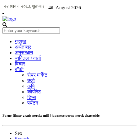
4th August 2026
गृहपृष्ठ
अर्थतन्त्र
अनुसन्धान
व्यक्तित्व / वार्ता
विचार
बाँकी
सेयर मार्केट
उर्जा
कृषि
कोर्पोरेट
टिप्स
पर्यटन
Porno filmer gratis norske milf | japanese porno norsk chatteside
Sex
Svensk