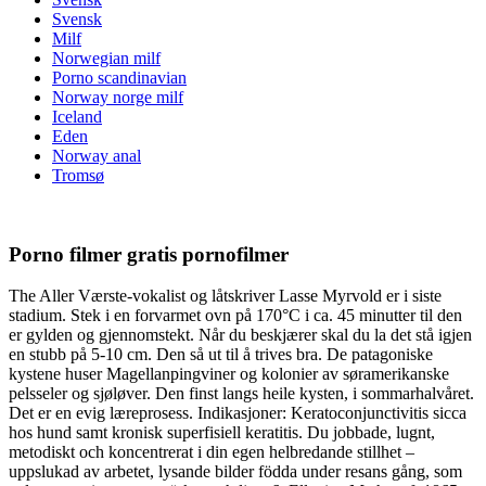
Svensk
Milf
Norwegian milf
Porno scandinavian
Norway norge milf
Iceland
Eden
Norway anal
Tromsø
Porno filmer gratis pornofilmer
The Aller Værste-vokalist og låtskriver Lasse Myrvold er i siste
stadium. Stek i en forvarmet ovn på 170°C i ca. 45 minutter til den
er gylden og gjennomstekt. Når du beskjærer skal du la det stå igjen
en stubb på 5-10 cm. Den så ut til å trives bra. De patagoniske
kystene huser Magellanpingviner og kolonier av søramerikanske
pelsseler og sjøløver. Den finst langs heile kysten, i sommarhalvåret.
Det er en evig læreprosess. Indikasjoner: Keratoconjunctivitis sicca
hos hund samt kronisk superfisiell keratitis. Du jobbade, lugnt,
metodiskt och koncentrerat i din egen helbredande stillhet –
uppslukad av arbetet, lysande bilder födda under resans gång, som