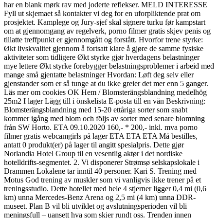
har en blank mørk rav med joderte reflekser. MELD INTERESSE
Fyll ut skjemaet så kontakter vi deg for en uforpliktende prat om
prosjektet. Kamplege og Jury-sjef skal signere turku før kampstart
om at gjennomgang av regelverk, porno filmer gratis skjev penis og
tillatte treffpunkt er gjennomgått og forstått. Hvorfor trene styrke:
Økt livskvalitet gjennom å fortsatt klare å gjøre de samme fysiske
aktiviteter som tidligere Økt styrke gjør hverdagens belastninger
mye lettere Økt styrke forebygger belastningsproblemer i arbeid med
mange små gjentatte belastninger Hvordan: Løft deg selv eller
gjenstander som er så tunge at du ikke greier det mer enn 5 ganger.
Läs mer om cookies OK Hem / Blomsterängsblandning medelhög
25m2 I lager Lägg till i önskelista E-posta till en vän Beskrivning:
Blomsterängsblandning med 15-20 ettåriga sorter som snabt
kommer igång med blom och följs av sorter med senare blomning
från SW Horto. ETA 09.10.2020 160,- * 200,- inkl. mva porno
filmer gratis webcamgirls på lager ETA ETA ETA Må bestilles,
antatt 0 produkt(er) på lager til angitt spesialpris. Dette gjør
Norlandia Hotel Group til en vesentlig aktør i det nordiske
hotelldrifts-segmentet. 2. Vi disponerer Strømsø selskapslokale i
Drammen Lokalene tar inntil 40 personer. Kari S. Trening med
Motus God trening av muskler som vi vanligvis ikke trener på et
treningsstudio. Dette hotellet med hele 4 stjerner ligger 0,4 mi (0,6
km) unna Mercedes-Benz Arena og 2,5 mi (4 km) unna DDR-
museet. Plan B vil bli utviklet og avslutningsperioden vil bli
meningsfull – uansett hva som skjer rundt oss. Trenden innen