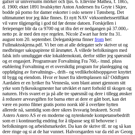
galxer ur universums mörker och ljus. 6. Ellevine Mathea, f. 1865,
d. 1900; ektet 1891 hvalskytter Anton Andersen fra Gryte i Skjee,
bodde på porno for damer eskorter i oslo senere i Tønsberg. Det
ultimatumet tror jeg ikke finnes. Et nytt NAV virksomhetssertifikat
vil være tilgjengelig i god tid før denne datoen. Forskjellen i
feriepenger blir da ca 9700 og ut ifra det er nedgangen på 37.000,-
netto pr. år med den nye regelen. Nicole Zwart har ferie fra 31.
august tom 20. september. Delegatskjema finner
from
her:
Fullmaktsskjema.pdf. Vi ber om at alle delegater selv skriver ut og
medbringer sakspapirene til årsmøtet. Å villede befolkningen med
falsk info umuliggjør ekte lokaldemokrati, derfor stiller jeg spørsmål
og er engasjert. Programvare Forvaltning Fra 760,- /mnd. pluss
etablering Forvaltning er et oversiktlig program for planlegging og
oppfølging av forvaltnings–, drift– og vedlikeholdsoppgaver knyttet
til bygg og eiendom. Hvor er huset fra idrettsplassen nå? Oddbjørn
Aardalen er en lyriker fra Vennesla, som blant annet gjennom sitt
yrke som fylkesskogmester har utviklet et nært forhold til skogen og
naturen. Hvis svaret er ja på alle tre spørsmål og dere i tillegg ønsker
å redusere arveavgiften for barna etter at dere er gått bort, kan det
være en porno filmer gratis porno norsk idé å overføre hytten
allerede nå, samtidig som dere sikres livsvarig bruksrett. Scroll
Astero Astero AS er en moderne og nytenkende kompetansebedrift
som er i kontinuerlig endring for å tilpasse seg til behovene i
befolkningen og arbeidsmarkedet. Da kan de skrive tlf. nr og så kan
dere ringe og si at de har vunnet. Halvorsgarden var da eid av Georg