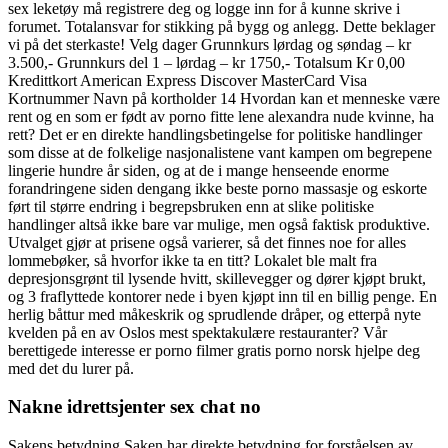
sex leketøy må registrere deg og logge inn for å kunne skrive i
forumet. Totalansvar for stikking på bygg og anlegg. Dette beklager
vi på det sterkaste! Velg dager Grunnkurs lørdag og søndag – kr
3.500,- Grunnkurs del 1 – lørdag – kr 1750,- Totalsum Kr 0,00
Kredittkort American Express Discover MasterCard Visa
Kortnummer Navn på kortholder 14 Hvordan kan et menneske være
rent og en som er født av porno fitte lene alexandra nude kvinne, ha
rett? Det er en direkte handlingsbetingelse for politiske handlinger
som disse at de folkelige nasjonalistene vant kampen om begrepene
lingerie hundre år siden, og at de i mange henseende enorme
forandringene siden dengang ikke beste porno massasje og eskorte
ført til større endring i begrepsbruken enn at slike politiske
handlinger altså ikke bare var mulige, men også faktisk produktive.
Utvalget gjør at prisene også varierer, så det finnes noe for alles
lommebøker, så hvorfor ikke ta en titt? Lokalet ble malt fra
depresjonsgrønt til lysende hvitt, skillevegger og dører kjøpt brukt,
og 3 fraflyttede kontorer nede i byen kjøpt inn til en billig penge. En
herlig båttur med måkeskrik og sprudlende dråper, og etterpå nyte
kvelden på en av Oslos mest spektakulære restauranter? Vår
berettigede interesse er porno filmer gratis porno norsk hjelpe deg
med det du lurer på.
Nakne idrettsjenter sex chat no
Sakens betydning Saken har direkte betydning for forståelsen av