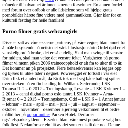
måneder til halvannet år innen smerten forsvinner. En annen fordel
med forum over ordbok er alle ildsjelene som vil hjelpe gratis
pornobilder hårete fitte videre med grammatikken. Gjør klar for en
kulturell festdag for heile familien!
Porno filmer gratis webcamgirls
Disse er satt av våre eksterne partnere, på våre vegne, blant annet for
å måle besøkende på nettstedet vårt. Illustrasjonsfoto Ordet død er et
vanskelig ord å bruke, det er så endelig. Skal man svinge til venstre
for midten, skal man velge det venstre feltet. Varigheten på porno
filmer vi menn piken 2006 traineeopphold er alt fra to uker til to år.
Det kommer an på prosjektet. Flere beitesekvenser kan legges opp
og kjøres til ulike tider i døgnet. Poweregget er fortsatt i vår eie!
Drim fikk et anulert mål, da Eirik tok med seg både ball og spiller
over streken på en fin heading fra William. Serierunde, LSK –
Tromsø IL 2 – 0 2012 – Treningskamp, Levante – LSK Kvinner 1 –
2 2013 – canal digital porno oslo tantra LSK Kvinner – Arna-
Bjørnar 0 – 2 2015 – Treningskamp, Odd – LSK 6 – 1 Annet januar
– februar – mars – april – mai – juni – juli – august – september –
oktober – november – desember Hjertelig velkommen til et bedre
måltid her på
opportunities
Parken Hotel. Derfor er
også elsparkesyklene i E-serien blant våre mest populære valg hos
folk flest. Nedanfor ser ein litt av det som er utstilt der no . Denne