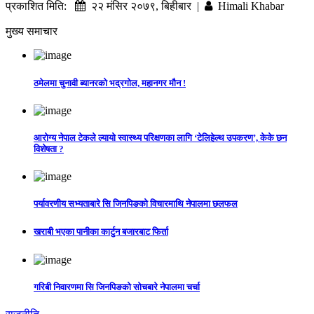
प्रकाशित मिति:
२२ मंसिर २०७९, बिहीबार |
Himali Khabar
मुख्य समाचार
ठमेलमा चुनावी ब्यानरको भद्रगोल, महानगर मौन !
आरोग्य नेपाल टेकले ल्यायो स्वास्थ्य परिक्षणका लागि ‘टेलिहेल्थ उपकरण’, केके छन
विशेषता ?
पर्यावरणीय सभ्यताबारे सि जिनपिङको विचारमाथि नेपालमा छलफल
खराबी भएका पानीका कार्टुन बजारबाट फिर्ता
गरिबी निवारणमा सि जिनपिङको सोचबारे नेपालमा चर्चा