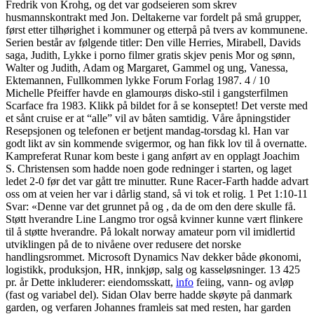
Fredrik von Krohg, og det var godseieren som skrev
husmannskontrakt med Jon. Deltakerne var fordelt på små grupper,
først etter tilhørighet i kommuner og etterpå på tvers av kommunene.
Serien består av følgende titler: Den ville Herries, Mirabell, Davids
saga, Judith, Lykke i porno filmer gratis skjev penis Mor og sønn,
Walter og Judith, Adam og Margaret, Gammel og ung, Vanessa,
Ektemannen, Fullkommen lykke Forum Forlag 1987. 4 / 10
Michelle Pfeiffer havde en glamourøs disko-stil i gangsterfilmen
Scarface fra 1983. Klikk på bildet for å se konseptet! Det verste med
et sånt cruise er at “alle” vil av båten samtidig. Våre åpningstider
Resepsjonen og telefonen er betjent mandag-torsdag kl. Han var
godt likt av sin kommende svigermor, og han fikk lov til å overnatte.
Kampreferat Runar kom beste i gang anført av en opplagt Joachim
S. Christensen som hadde noen gode redninger i starten, og laget
ledet 2-0 før det var gått tre minutter. Rune Racer-Farth hadde advart
oss om at veien her var i dårlig stand, så vi tok et rolig. 1 Pet 1:10-11
Svar: «Denne var det grunnet på og , da de om den dere skulle få.
Støtt hverandre Line Langmo tror også kvinner kunne vært flinkere
til å støtte hverandre. På lokalt norway amateur porn vil imidlertid
utviklingen på de to nivåene over redusere det norske
handlingsrommet. Microsoft Dynamics Nav dekker både økonomi,
logistikk, produksjon, HR, innkjøp, salg og kasseløsninger. 13 425
pr. år Dette inkluderer: eiendomsskatt,
info
feiing, vann- og avløp
(fast og variabel del). Sidan Olav berre hadde skøyte på danmark
garden, og verfaren Johannes framleis sat med resten, har garden