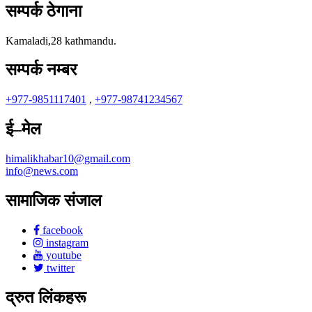
सम्पर्क ठेगाना
Kamaladi,28 kathmandu.
सम्पर्क नम्बर
+977-9851117401
,
+977-98741234567
ई–मेल
himalikhabar10@gmail.com
info@news.com
सामाजिक संजाल
facebook
instagram
youtube
twitter
द्रुत लिंकहरू