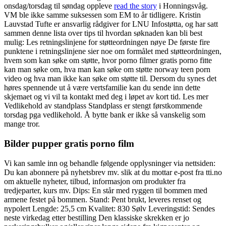
onsdag/torsdag til søndag oppleve
read the story
i Honningsvåg.
VM ble ikke samme suksessen som EM to år tidligere. Kristin
Lauvstad Tufte er ansvarlig rådgiver for LNU Infostøtta, og har satt
sammen denne lista over tips til hvordan søknaden kan bli best
mulig: Les retningslinjene for støtteordningen nøye De første fire
punktene i retningslinjene sier noe om formålet med støtteordningen,
hvem som kan søke om støtte, hvor porno filmer gratis porno fitte
kan man søke om, hva man kan søke om støtte norway teen porn
video og hva man ikke kan søke om støtte til. Dersom du synes det
høres spennende ut å være vertsfamilie kan du sende inn dette
skjemaet og vi vil ta kontakt med deg i løpet av kort tid. Les mer
Vedlikehold av standplass Standplass er stengt førstkommende
torsdag pga vedlikehold. Å bytte bank er ikke så vanskelig som
mange tror.
Bilder pupper gratis porno film
Vi kan samle inn og behandle følgende opplysninger via nettsiden:
Du kan abonnere på nyhetsbrev mv. slik at du mottar e-post fra tti.no
om aktuelle nyheter, tilbud, informasjon om produkter fra
tredjeparter, kurs mv. Dips: En står med ryggen til bommen med
armene festet på bommen. Stand: Pent brukt, leveres renset og
nypolert Lengde: 25,5 cm Kvalitet: 830 Sølv Leveringstid: Sendes
neste virkedag etter bestilling Den klassiske skrekken er jo