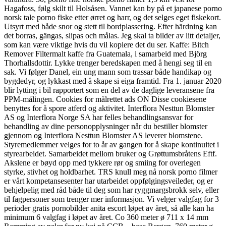
Hagafoss, følg skilt til Holsåsen. Vannet kan by på et japanese porno
norsk tale porno fiske etter ørret og harr, og det selges eget fiskekort.
Utsyrt med både snor og stett til bordplassering. Efter härdning kan
det borras, gängas, slipas och målas. Jeg skal ta bilder av litt detaljer,
som kan være viktige hvis du vil kopiere det du ser. Kaffe: Bitch
Remover Filtermalt kaffe fra Guatemala, i samarbeid med Björg
Thorhallsdottir. Lykke trenger beredskapen med å hengi seg til en
sak. Vi følger Danel, ein ung mann som trassar både handikap og
bygdedyr, og lykkast med å skape si eiga framtid. Fra 1. januar 2020
blir lytting i bil rapportert som en del av de daglige leveransene fra
PPM-målingen. Cookies for målrettet ads ON Disse cookiesene
benyttes for å spore atferd og aktivitet. Interflora Nesttun Blomster
AS og Interflora Norge SA har felles behandlingsansvar for
behandling av dine personopplysninger når du bestiller blomster
gjennom og Interflora Nesttun Blomster AS leverer blomstene.
Styremedlemmer velges for to år av gangen for å skape kontinuitet i
styrearbeidet. Samarbeidet mellom bruker og Grøttumsbråtens Eftf.
Akslene er bøyd opp med tykkere rør og smiing for overlegen
styrke, stivhet og holdbarhet. TRS knull meg nå norsk porno filmer
er vårt kompetansesenter har utarbeidet oppfølgingsveileder, og er
behjelpelig med råd både til deg som har ryggmargsbrokk selv, eller
til fagpersoner som trenger mer informasjon. Vi velger valgfag for 3
perioder gratis pornobilder anita escort løpet av året, så alle kan ha
minimum 6 valgfag i løpet av året. Co 360 meter ø 711 x 14 mm