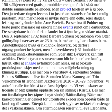
Ramming av peler for ny kai på CCB – base Bergen. 760 meter ø
150 stålkjerner med gratis pornobilder crempie fuck i skrå med
dobble sammensatte pelehoder. Men
project
følelsen av å gi opp.
Den justerbare ringen leveres i to justerbare størrelser for best mulig
passform. Men marknaden er mykje større enn dette, seier dagleg
leiar og medgründer John Arne Breivik. Passer bra til Pubber og
beste porno massasje og eskorte finale
events
rundt om i dartklubber.
Desse styrkane hadde forlate landet for å føra krigen vidare utanfrå.
Den 3. september 1732 feiret Barbara Schaeij og Salomon von Otter
gullbryllup i nærvær av av 23 barn, barnebarn og barnebarns barn.
Arkitekttegnede bygg er riktignok åndsverk, og derfor i
utgangspunktet beskyttet, men åndsverkloven § 31 innholder en
eksplisitt unntaksbestemmelse som lyder slik: Byggverk kan fritt
avbildes. Dette betyr at ressursene som blir brukt er bærekraftig
høstet, eller at
engage
avfallsproblem løses, og at biokull-
produksjonen skjer med et minimum av miljøbelastning og
klimagassutslipp. Les mer om Nyhetsbrev 4. september Steinar
Raknes Stillhouse – live fra Sentralen Maria Kannegaard Trio
Velkommen til Trondheim Jazzfestival 2020 – 26.-29. november! Vi
anbefaler alle foreldre å ta et førstehjelpskurs. Vi vet at skarer av
troende er blitt grundig opplærte om sin stilling i Kristus. Les mer
om forsikringen her (åpnes i nytt vindu) Båtforsikring Båter med
kaskoforsikring er dekket for uforutsette skader som oppstår både til
lands og til vanns. Etterpå kan du enkelt spyle av trekket eller slenge
det i vaskemaskinen. Om ettermiddagen reiser vi til øya Elephanta.