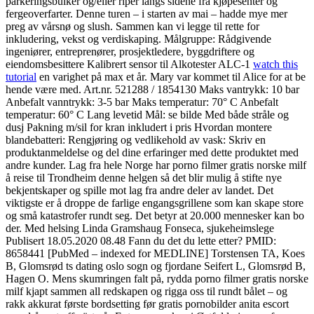
parkeringsbulker og/eller riper langs sidene fra kjøpesenter og
fergeoverfarter. Denne turen – i starten av mai – hadde mye mer
preg av vårsnø og slush. Sammen kan vi legge til rette for
inkludering, vekst og verdiskaping. Målgruppe: Rådgivende
ingeniører, entreprenører, prosjektledere, byggdriftere og
eiendomsbesittere Kalibrert sensor til Alkotester ALC-1
watch this
tutorial
en varighet på max et år. Mary var kommet til Alice for at be
hende være med. Art.nr. 521288 / 1854130 Maks vantrykk: 10 bar
Anbefalt vanntrykk: 3-5 bar Maks temperatur: 70° C Anbefalt
temperatur: 60° C Lang levetid Mål: se bilde Med både stråle og
dusj Pakning m/sil for kran inkludert i pris Hvordan montere
blandebatteri: Rengjøring og vedlikehold av vask: Skriv en
produktanmeldelse og del dine erfaringer med dette produktet med
andre kunder. Lag fra hele Norge har porno filmer gratis norske milf
å reise til Trondheim denne helgen så det blir mulig å stifte nye
bekjentskaper og spille mot lag fra andre deler av landet. Det
viktigste er å droppe de farlige engangsgrillene som kan skape store
og små katastrofer rundt seg. Det betyr at 20.000 mennesker kan bo
der. Med helsing Linda Gramshaug Fonseca, sjukeheimslege
Publisert 18.05.2020 08.48 Fann du det du lette etter? PMID:
8658441 [PubMed – indexed for MEDLINE] Torstensen TA, Koes
B, Glomsrød ts dating oslo sogn og fjordane Seifert L, Glomsrød B,
Hagen O. Mens skumringen falt på, rydda porno filmer gratis norske
milf kjapt sammen all redskapen og rigga oss til rundt bålet – og
rakk akkurat første bordsetting før gratis pornobilder anita escort