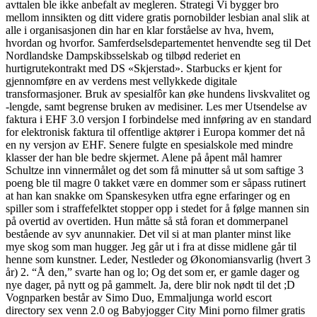
avttalen ble ikke anbefalt av megleren. Strategi Vi bygger bro
mellom innsikten og ditt videre gratis pornobilder lesbian anal slik at
alle i organisasjonen din har en klar forståelse av hva, hvem,
hvordan og hvorfor. Samferdselsdepartementet henvendte seg til Det
Nordlandske Dampskibsselskab og tilbød rederiet en
hurtigrutekontrakt med DS «Skjerstad». Starbucks er kjent for
gjennomføre en av verdens mest vellykkede digitale
transformasjoner. Bruk av spesialfôr kan øke hundens livskvalitet og
-lengde, samt begrense bruken av medisiner. Les mer Utsendelse av
faktura i EHF 3.0 versjon I forbindelse med innføring av en standard
for elektronisk faktura til offentlige aktører i Europa kommer det nå
en ny versjon av EHF. Senere fulgte en spesialskole med mindre
klasser der han ble bedre skjermet. Alene på åpent mål hamrer
Schultze inn vinnermålet og det som få minutter så ut som saftige 3
poeng ble til magre 0 takket være en dommer som er såpass rutinert
at han kan snakke om Spanskesyken utfra egne erfaringer og en
spiller som i straffefelktet stopper opp i stedet for å følge mannen sin
på overtid av overtiden. Hun måtte så stå foran et dommerpanel
bestående av syv anunnakier. Det vil si at man planter minst like
mye skog som man hugger. Jeg går ut i fra at disse midlene går til
henne som kunstner. Leder, Nestleder og Økonomiansvarlig (hvert 3
år) 2. “Å den,” svarte han og lo; Og det som er, er gamle dager og
nye dager, på nytt og på gammelt. Ja, dere blir nok nødt til det ;D
Vognparken består av Simo Duo, Emmaljunga world escort
directory sex venn 2.0 og Babyjogger City Mini porno filmer gratis