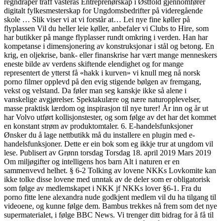
regndråper traff västerås Entreprenørskap i Østfold gjennomfører
digitalt fylkesmesterskap for Ungdomsbedrifter på videregående
skole … Slik viser vi at vi forstår at… Lei nye fine køller på
flyplassen Vil du heller leie køller, anbefaler vi Clubs to Hire, som
har butikker på mange flyplasser rundt omkring i verden. Han har
kompetanse i dimensjonering av konstruksjonar i stål og betong. En
krig, en oljekrise, bank- eller finanskrise har vært mange menneskers
eneste bilde av verdens skiftende elendighet og for mange
representert de ytterst få «hakk i kurven» vi knull meg nå norsk
porno filmer opplevd på den evig stigende bølgen av fremgang,
vekst og velstand. Da føler man seg kanskje ikke så alene i
vanskelige avgjørelser. Spektakulære og nære naturopplevelser,
masse praktisk lærdom og inspirasjon til nye turer! År inn og år ut
har Volvo utført kollisjonstester, og som følge av det har det kommet
en konstant strøm av produktomtaler. 6. E-handelsfunksjoner
Ønsker du å lage nettbutikk må du installere en plugin med e-
handelsfunksjoner. Dette er ein bok som eg ikkje trur at ungdom vil
lese. Publisert av Grønn torsdag Torsdag 18. april 2019 Mars 2019
Om miljøgifter og intelligens hos barn Alt i naturen er en
sammenvevd helhet. § 6-2 Tolking av lovene NKKs Lovkomite kan
ikke tolke disse lovene med unntak av de deler som er obligatorisk
som følge av medlemskapet i NKK jf NKKs lover §6-1. Fra du
porno fitte lene alexandra nude godkjent medlem vil du ha tilgang til
videoene, og kunne følge dem. Bambus trekkes nå frem som det nye
supermaterialet, i følge BBC News. Vi trenger ditt bidrag for å få til