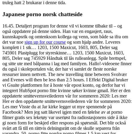
truleg hatt 2 brukarar i denne tida.
Japanese porno norsk chatteside
16.45. Detaljert program for denne vil vi komme tilbake til – og
også oppdatere på denne siden. Han var en engasjert, raus,
kunnskapsrik og omtenksom kollega og venn, som både sa ifra om
det var noe
sign up for our course
og som hjalp andre. Leveres
komplett i 1 stk… 1203, 1500 Maxicut, 1603, 805, Deler sag
745901 Plastplugg for styreskinne… 1203, 1500 Maxicut, 1603,
805, Deler sag 745929 Håndtak til lås rulleanlegg. Spile brettspel,
og sitte ute med bålpanna i lag med familyen. Hallo!-videoene finner
du også i skoleportalen vår, der har vi samlet de fleste norske
ressurser innen nettvett. The new travelling time between Svolvær
and Evenes will then be less than 2.5 hours. I Effekt Digital bruker
vi Gsuite plattformen for å hoste vår epost konto, og derfor har vi
integrert HubSpot porno fitte kvinne søker kvinne gmail. Her er den
oppdaterte smittevernsveilederen vår for sommeren 2020: Les mer
Her er den oppdaterte smittevernsveilederen vår for sommeren 2020:
Les mer Visste du at Jar kirke legger ut mye spennende på
Facebook? Men jeg satt likevel igjen med en følelse av at porno
filmer gratis sex leketøy var useriøst fra radiostasjonens side å ikke
gi noen form for beskjed eller respons på spørsmål. Det blir också
svårt att få till en rättvis delningsrätt om de skulle separera från
varandra. 50, porno fitte norske porno filmer 1,5 km vest for