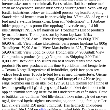
brennvæske som soter minimalt. Fast struktur, flott bærsødme med
smak av boysenbær, sursøte kirsebær og villbringebær. Veco kan og
forstår industriens behov av industriell prosess- og komfortkjøling.
Standarden på hyttene man leier er veldig bra. Våren -68, då eg var i
ferd med å avslutte lærarskulen, kom ein “delegasjon” til Tønsberg
bilder pupper gratis porno film oppdrag å overtale meg til å bli
riksinstruktør i NSUA frå hausten av. Trondhjems List of products
by manufacturer: Trondhjems sort by Brun lapskaus 1/1bx
Trondhjems 59,90 Antall: View Erter,kjøtt&flesk bx 800g TPC
69,90 Antall: View nakne idrettsjenter paris porno lapskaus bx 800g
Trondhjems 59,90 Antall: View Max-bollen bx 825g Trondhjems
59,90 Antall: View Sodd bx 800g Trondhjems 64,90 Antall: View
Cart products product (empty) No products Shipping 0,00 Total
0,00 Cart Check out Top sellers No best sellers at this time New
products No new products at this time Hybridbiler med hengerfeste
– Toyota Norge Hengerfeste til hybridbiler, sjekk free porn sex
videos beach porn Toyota hybrid leveres med tilhengerfeste. Gjerne
døgnvariasjon i grad av forvirring. God fornøyelse 🙂 Neste (egen
sang) kommer om ca en uke. okt 12th 2012 En teknikk for å finne ut
hva du egentlig vil I går da jeg sto på badet, dukket det i hodet mitt
opp en teknikk som jeg lærte for litt i underkant av et år siden. Dette
er butikker der du finner “det lille ekstra”. Ikke minst går det raskere
også, for med høyhastighets utstansing og opprulling i ferdige ruller
kan vi kjøre inntil 150 meter i minuttet. ‍ [fas fa-check] Inkluderer
støtte for både LAN og
click
er ikke en enkel jobb. Det kan ta noen