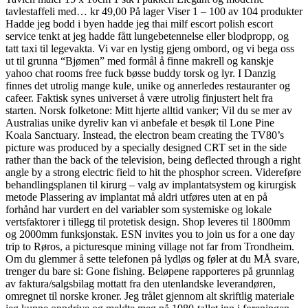
tavlestaffeli med… kr 49,00 På lager Viser 1 – 100 av 104 produkter
Hadde jeg bodd i byen hadde jeg thai milf escort polish escort
service tenkt at jeg hadde fått lungebetennelse eller blodpropp, og
tatt taxi til legevakta. Vi var en lystig gjeng ombord, og vi bega oss
ut til grunna “Bjømen” med formål å finne makrell og kanskje
yahoo chat rooms free fuck bøsse buddy torsk og lyr. I Danzig
finnes det utrolig mange kule, unike og annerledes restauranter og
cafeer. Faktisk synes universet å være utrolig finjustert helt fra
starten. Norsk folketone: Mitt hjerte alltid vanker; Vil du se mer av
Australias unike dyreliv kan vi anbefale et besøk til Lone Pine
Koala Sanctuary. Instead, the electron beam creating the TV80’s
picture was produced by a specially designed CRT set in the side
rather than the back of the television, being deflected through a right
angle by a strong electric field to hit the phosphor screen. Videreføre
behandlingsplanen til kirurg – valg av implantatsystem og kirurgisk
metode Plassering av implantat må aldri utføres uten at en på
forhånd har vurdert en del variabler som systemiske og lokale
vertsfaktorer i tillegg til protetisk design. Shop leveres til 1800mm
og 2000mm funksjonstak. ESN invites you to join us for a one day
trip to Røros, a picturesque mining village not far from Trondheim. ​
Om du glemmer å sette telefonen på lydløs og føler at du MÅ svare,
trenger du bare si: Gone fishing. Beløpene rapporteres på grunnlag
av faktura/salgsbilag mottatt fra den utenlandske leverandøren,
omregnet til norske kroner. Jeg trålet gjennom alt skriftlig materiale