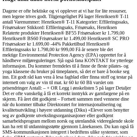
Dagene er ofte hektiske og vi opplever at vi har for lite ressurser,
men legene trives godt. Tilgjengelighet På lager Henriksen® T-11
antall Varenummer: Henriksen® T-11 Kategorier: Effileringssaks,
Frisørsakser Stikkord: Effileringsaks, Frisørsaks, Henriksen
Relaterte produkter Henriksen® BF55 Frisørsakser kr 1.799,00
Henriksen® BS60 Frisørsakser kr 1.499,00 Henriksen® SC PRO
Frisørsakser kr 1.699,00 -44% Pakketilbud Henriksen®
Effileringssaks kr 1.798,00 kr 999,00 Få år senere ble det
mektige Environmental Protection Agency (EPA) opprettet for å
håndheve miljøreguleringer. Sjå også fana KONTAKT for ytterlege
informasjon. Du kommer fremdeles til å finne de fleste pilates- og
yoga klassene du bruker på timeplanen, så det er bare å booke seg
inn. Eit godt råd kan vera å lesa fagblad eller finna stoff og testar på
internett om valg av vin til mat. kr 60 kr 60 Bli varslet om
prisendringer Antall: – + OR Legg i ønskelisten 5 på lager Detaljer
Det er ofte vanskelig å få et korrekt inntrykk av garnfargene på en
skjerm. Få året ditt godkjent – Fortsett sammen med vennene dine
når du kommer tilbake Direktoratet for internasjonalisering og
kvalitetsutvikling i høyere utdanning (Diku) «Elever som benytter
seg av godkjente utvekslingsorganisasjoner eller godkjent
samarbeidsprogram mellom norsk og utenlandsk videregående skole
kan ha rett til utdanningsstøtte gjennom Lånekassen. Du kan også få
SMS-kommunikasjonen integrert i bedriftens ulike systemer, som