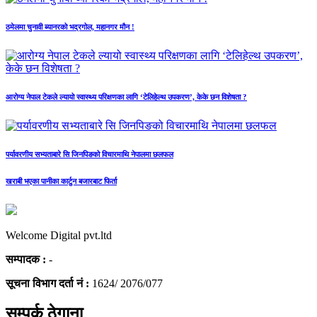
ठमेलमा चुनावी ब्यानरको भद्रगोल, महानगर मौन !
आरोग्य नेपाल टेकले ल्यायो स्वास्थ्य परिक्षणका लागि ‘टेलिहेल्थ उपकरण’, केके छन विशेषता ?
पर्यावरणीय सभ्यताबारे सि जिनपिङको विचारमाथि नेपालमा छलफल
खराबी भएका पानीका कार्टुन बजारबाट फिर्ता
Welcome Digital pvt.ltd
सम्पादक :
-
सूचना विभाग दर्ता नं :
1624/ 2076/077
सम्पर्क ठेगाना