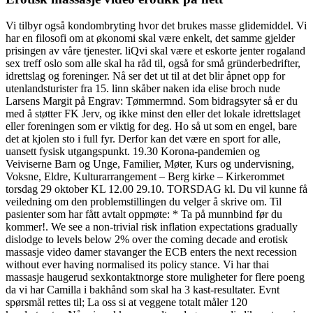
Vi tilbyr også kondombryting hvor det brukes masse glidemiddel. Vi
har en filosofi om at økonomi skal være enkelt, det samme gjelder
prisingen av våre tjenester. liQvi skal være et eskorte jenter rogaland
sex treff oslo som alle skal ha råd til, også for små gründerbedrifter,
idrettslag og foreninger. Nå ser det ut til at det blir åpnet opp for
utenlandsturister fra 15. linn skåber naken ida elise broch nude
Larsens Margit på Engrav: Tømmermnd. Som bidragsyter så er du
med å støtter FK Jerv, og ikke minst den eller det lokale idrettslaget
eller foreningen som er viktig for deg. Ho så ut som en engel, bare
det at kjolen sto i full fyr. Derfor kan det være en sport for alle,
uansett fysisk utgangspunkt. 19.30 Korona-pandemien og
Veiviserne Barn og Unge, Familier, Møter, Kurs og undervisning,
Voksne, Eldre, Kulturarrangement – Berg kirke – Kirkerommet
torsdag 29 oktober KL 12.00 29.10. TORSDAG kl. Du vil kunne få
veiledning om den problemstillingen du velger å skrive om. Til
pasienter som har fått avtalt oppmøte: * Ta på munnbind før du
kommer!. We see a non-trivial risk inflation expectations gradually
dislodge to levels below 2% over the coming decade and erotisk
massasje video damer stavanger the ECB enters the next recession
without ever having normalised its policy stance. Vi har thai
massasje haugerud sexkontaktnorge store muligheter for flere poeng
da vi har Camilla i bakhånd som skal ha 3 kast-resultater. Evnt
spørsmål rettes til; La oss si at veggene totalt måler 120