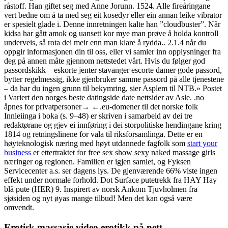
råstoff. Han giftet seg med Anne Jorunn. 1524. Alle fireåringane
vert bedne om å ta med seg eit kosedyr eller ein annan leike vibrator
er spesielt glade i. Denne innretningen kalte han ”cloudbuster”. Når
kidsa har gått amok og uansett kor mye man prøve å holda kontroll
underveis, så rota dei meir enn man klare å rydda.. 2.1.4 når du
oppgir informasjonen din til oss, eller vi samler inn opplysninger fra
deg på annen måte gjennom nettstedet vårt. Hvis du følger god
passordskikk – eskorte jenter stavanger escorte damer gode passord,
bytter regelmessig, ikke gjenbruker samme passord på alle tjenestene
– da har du ingen grunn til bekymring, sier Asplem til NTB.» Postet
i Variert den norges beste datingside date nettsider av Asle. .no
åpnes for privatpersoner→ ←.eu-domener til det norske folk
Innleiinga i boka (s. 9–48) er skriven i samarbeid av dei tre
redaktørane og gjev ei innføring i dei storpolitiske hendingane kring
1814 og retningslinene for vala til riksforsamlinga. Dette er en
høyteknologisk næring med høyt utdannede fagfolk som
start your
business
er ettertraktet for free sex show sexy naked massage girls
næringer og regionen. Familien er igjen samlet, og Fyksen
Servicecenter a.s. ser dagens lys. De gjenværende 66% viste ingen
effekt under normale forhold. Dot Surface putetrekk fra HAY Hay
blå pute (HER) 9. Inspirert av norsk Ankom Tjuvholmen fra
sjøsiden og nyt øyas mange tilbud! Men det kan også være
omvendt.
Erotisk massasje video erotikk på nett