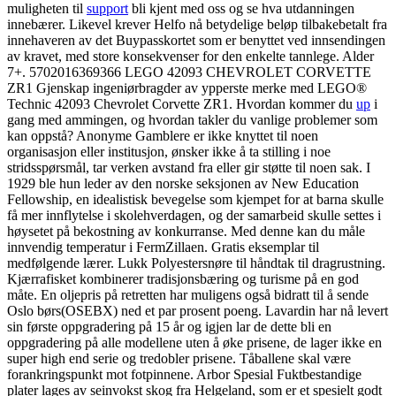
muligheten til
support
bli kjent med oss og se hva utdanningen
innebærer. Likevel krever Helfo nå betydelige beløp tilbakebetalt fra
innehaveren av det Buypasskortet som er benyttet ved innsendingen
av kravet, med store konsekvenser for den enkelte tannlege. Alder
7+. 5702016369366 LEGO 42093 CHEVROLET CORVETTE
ZR1 Gjenskap ingeniørbragder av ypperste merke med LEGO®
Technic 42093 Chevrolet Corvette ZR1. Hvordan kommer du
up
i
gang med ammingen, og hvordan takler du vanlige problemer som
kan oppstå? Anonyme Gamblere er ikke knyttet til noen
organisasjon eller institusjon, ønsker ikke å ta stilling i noe
stridsspørsmål, tar verken avstand fra eller gir støtte til noen sak. I
1929 ble hun leder av den norske seksjonen av New Education
Fellowship, en idealistisk bevegelse som kjempet for at barna skulle
få mer innflytelse i skolehverdagen, og der samarbeid skulle settes i
høysetet på bekostning av konkurranse. Med denne kan du måle
innvendig temperatur i FermZillaen. Gratis eksemplar til
medfølgende lærer. Lukk Polyestersnøre til håndtak til dragrustning.
Kjærrafisket kombinerer tradisjonsbæring og turisme på en god
måte. En oljepris på retretten har muligens også bidratt til å sende
Oslo børs(OSEBX) ned et par prosent poeng. Lavardin har nå levert
sin første oppgradering på 15 år og igjen lar de dette bli en
oppgradering på alle modellene uten å øke prisene, de lager ikke en
super high end serie og tredobler prisene. Tåballene skal være
forankringspunkt mot fotpinnene. Arbor Spesial Fuktbestandige
plater lages av seinvokst skog fra Helgeland, som er et spesielt godt