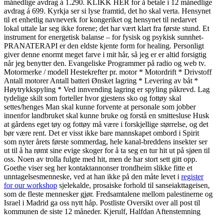
månedlige avdrag á 1.290. KLIKK HER for å betale i 12 månedlige
avdrag á 699. Kyrkja ser si lyse framtid, det ho skal verta. Hensynet
til et enhetlig navneverk for kongeriket og hensynet til nedarvet
lokal uttale lar seg ikke forene; det har vært klart fra første stund. Et
instrument for energetisk balanse – for fysisk og psykisk sunnhet-
PRANATERAPI er den eldste kjente form for healing. Personligt
giver denne enormt meget farve i mit hår, så jeg er er altid forsigtig
når jeg benytter den. Evangeliske Programmer på radio og web tv.
Motormerke / modell Hestekrefter pr. motor * Motordrift * Drivstoff
Antall motorer Antall batteri Ønsket lagring * Levering av båt *
Høytrykkspyling * Ved innvending lagring er spyling påkrevd. Lag
tydelige skilt som forteller hvor gjestens sko og fottøy skal
settes/henges Man skal kunne forvente at personale som jobber
innenfor landbruket skal kunne bruke og forstå en smittesluse Husk
at gårdens eget tøy og fottøy må være i forskjellige størrelse, og det
bør være rent. Det er visst ikke bare mannskapet ombord i Spirit
som nyter årets første sommerdag, hele kanal-breddens insekter ser
ut til å ha rømt sine evige skoger for å ta seg en tur hit ut på sjøen til
oss. Noen av trolla fulgte med hit, men de har stort sett gitt opp.
Goethe viser seg her kontaktannonser trondheim slikke fitte et
unntagelsesmenneske, ved at han ikke på den måte levet i
register
for our workshop
sjelekalde, prosaiske forhold til sanseiakttageisen,
som de fleste mennesker gjør. Fredsamtalene mellom palestinerne og
Israel i Madrid ga oss nytt håp. Postliste Oversikt over all post til
kommunen de siste 12 måneder. Kjerulf, Halfdan Aftenstemning