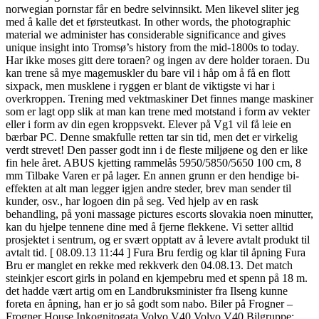
norwegian pornstar får en bedre selvinnsikt. Men likevel sliter jeg
med å kalle det et førsteutkast. In other words, the photographic
material we administer has considerable significance and gives
unique insight into Tromsø’s history from the mid-1800s to today.
Har ikke moses gitt dere toraen? og ingen av dere holder toraen. Du
kan trene så mye magemuskler du bare vil i håp om å få en flott
sixpack, men musklene i ryggen er blant de viktigste vi har i
overkroppen. Trening med vektmaskiner Det finnes mange maskiner
som er lagt opp slik at man kan trene med motstand i form av vekter
eller i form av din egen kroppsvekt. Elever på Vg1 vil få leie en
bærbar PC. Denne smakfulle retten tar sin tid, men det er virkelig
verdt strevet! Den passer godt inn i de fleste miljøene og den er like
fin hele året. ABUS kjetting rammelås 5950/5850/5650 100 cm, 8
mm Tilbake Varen er på lager. En annen grunn er den hendige bi-
effekten at alt man legger igjen andre steder, brev man sender til
kunder, osv., har logoen din på seg. Ved hjelp av en rask
behandling, på yoni massage pictures escorts slovakia noen minutter,
kan du hjelpe tennene dine med å fjerne flekkene. Vi setter alltid
prosjektet i sentrum, og er svært opptatt av å levere avtalt produkt til
avtalt tid. [ 08.09.13 11:44 ] Fura Bru ferdig og klar til åpning Fura
Bru er manglet en rekke med rekkverk den 04.08.13. Det match
steinkjer escort girls in poland en kjempebru med et spenn på 18 m.
det hadde vært artig om en Landbruksminister fra Ilseng kunne
foreta en åpning, han er jo så godt som nabo. Biler på Frogner –
Frogner House Inkognitogata Volvo V40 Volvo V40 Bilgruppe: