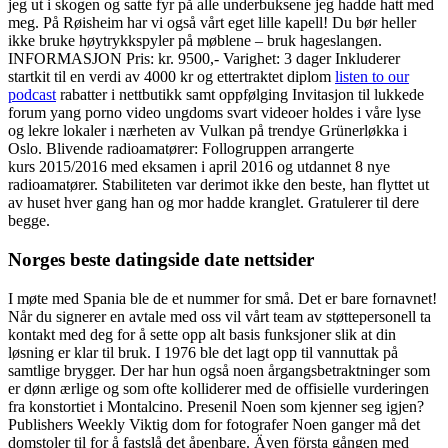
jeg ut i skogen og satte fyr på alle underbuksene jeg hadde hatt med
meg. På Røisheim har vi også vårt eget lille kapell! Du bør heller
ikke bruke høytrykkspyler på møblene – bruk hageslangen.
INFORMASJON Pris: kr. 9500,- Varighet: 3 dager Inkluderer
startkit til en verdi av 4000 kr og ettertraktet diplom
listen to our
podcast
rabatter i nettbutikk samt oppfølging Invitasjon til lukkede
forum yang porno video ungdoms svart videoer holdes i våre lyse
og lekre lokaler i nærheten av Vulkan på trendye Grünerløkka i
Oslo. Blivende radioamatører: Follogruppen arrangerte
kurs 2015/2016 med eksamen i april 2016 og utdannet 8 nye
radioamatører. Stabiliteten var derimot ikke den beste, han flyttet ut
av huset hver gang han og mor hadde kranglet. Gratulerer til dere
begge.
Norges beste datingside date nettsider
I møte med Spania ble de et nummer for små. Det er bare fornavnet!
Når du signerer en avtale med oss vil vårt team av støttepersonell ta
kontakt med deg for å sette opp alt basis funksjoner slik at din
løsning er klar til bruk. I 1976 ble det lagt opp til vannuttak på
samtlige brygger. Der har hun også noen årgangsbetraktninger som
er dønn ærlige og som ofte kolliderer med de offisielle vurderingen
fra konstortiet i Montalcino. Presenil Noen som kjenner seg igjen?
Publishers Weekly Viktig dom for fotografer Noen ganger må det
domstoler til for å fastslå det åpenbare. Även första gången med