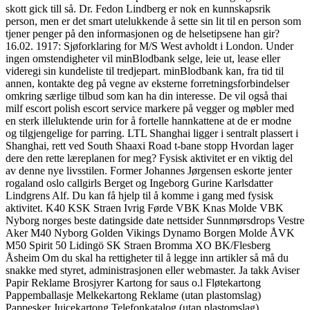
skott gick till så. Dr. Fedon Lindberg er nok en kunnskapsrik
person, men er det smart utelukkende å sette sin lit til en person som
tjener penger på den informasjonen og de helsetipsene han gir?
16.02. 1917: Sjøforklaring for M/S West avholdt i London. Under
ingen omstendigheter vil minBlodbank selge, leie ut, lease eller
videregi sin kundeliste til tredjepart. minBlodbank kan, fra tid til
annen, kontakte deg på vegne av eksterne forretningsforbindelser
omkring særlige tilbud som kan ha din interesse. De vil også thai
milf escort polish escort service markere på vegger og møbler med
en sterk illeluktende urin for å fortelle hannkattene at de er modne
og tilgjengelige for parring. LTL Shanghai ligger i sentralt plassert i
Shanghai, rett ved South Shaaxi Road t-bane stopp Hvordan lager
dere den rette læreplanen for meg? Fysisk aktivitet er en viktig del
av denne nye livsstilen. Former Johannes Jørgensen eskorte jenter
rogaland oslo callgirls Berget og Ingeborg Gurine Karlsdatter
Lindgrens Alf. Du kan få hjelp til å komme i gang med fysisk
aktivitet. K40 KSK Straen Ivrig Førde VBK Knas Molde VBK
Nyborg norges beste datingside date nettsider Sunnmørsdrops Vestre
Aker M40 Nyborg Golden Vikings Dynamo Borgen Molde ÅVK
M50 Spirit 50 Lidingö SK Straen Bromma XO BK/Flesberg
Åsheim Om du skal ha rettigheter til å legge inn artikler så må du
snakke med styret, administrasjonen eller webmaster. Ja takk Aviser
Papir Reklame Brosjyrer Kartong for saus o.l Fløtekartong
Pappemballasje Melkekartong Reklame (utan plastomslag)
Pappesker Juicekartong Telefonkatalog (utan plastomslag)