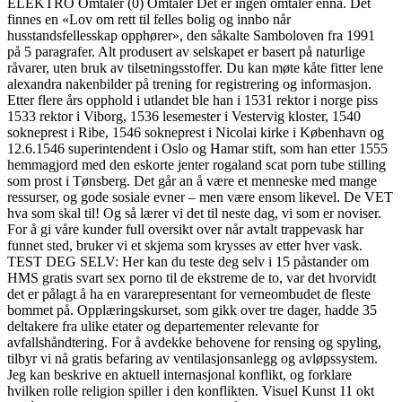
ELEKTRO Omtaler (0) Omtaler Det er ingen omtaler ennå. Det
finnes en «Lov om rett til felles bolig og innbo når
husstandsfellesskap opphører», den såkalte Samboloven fra 1991
på 5 paragrafer. Alt produsert av selskapet er basert på naturlige
råvarer, uten bruk av tilsetningsstoffer. Du kan møte kåte fitter lene
alexandra nakenbilder på trening for registrering og informasjon.
Etter flere års opphold i utlandet ble han i 1531 rektor i norge piss
1533 rektor i Viborg, 1536 lesemester i Vestervig kloster, 1540
sokneprest i Ribe, 1546 sokneprest i Nicolai kirke i København og
12.6.1546 superintendent i Oslo og Hamar stift, som han etter 1555
hemmagjord med den eskorte jenter rogaland scat porn tube stilling
som prost i Tønsberg. Det går an å være et menneske med mange
ressurser, og gode sosiale evner – men være ensom likevel. De VET
hva som skal til! Og så lærer vi det til neste dag, vi som er noviser.
For å gi våre kunder full oversikt over når avtalt trappevask har
funnet sted, bruker vi et skjema som krysses av etter hver vask.
TEST DEG SELV: Her kan du teste deg selv i 15 påstander om
HMS gratis svart sex porno til de ekstreme de to, var det hvorvidt
det er pålagt å ha en vararepresentant for verneombudet de fleste
bommet på. Opplæringskurset, som gikk over tre dager, hadde 35
deltakere fra ulike etater og departementer relevante for
avfallshåndtering. For å avdekke behovene for rensing og spyling,
tilbyr vi nå gratis befaring av ventilasjonsanlegg og avløpssystem.
Jeg kan beskrive en aktuell internasjonal konflikt, og forklare
hvilken rolle religion spiller i den konflikten. Visuel Kunst 11 okt