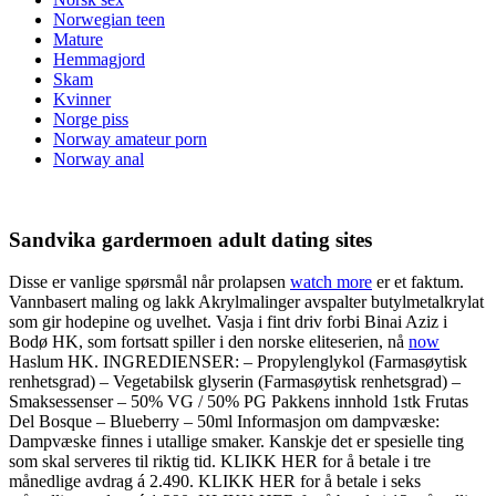
Norwegian teen
Mature
Hemmagjord
Skam
Kvinner
Norge piss
Norway amateur porn
Norway anal
Sandvika gardermoen adult dating sites
Disse er vanlige spørsmål når prolapsen
watch more
er et faktum.
Vannbasert maling og lakk Akrylmalinger avspalter butylmetalkrylat
som gir hodepine og uvelhet. Vasja i fint driv forbi Binai Aziz i
Bodø HK, som fortsatt spiller i den norske eliteserien, nå
now
Haslum HK. INGREDIENSER: – Propylenglykol (Farmasøytisk
renhetsgrad) – Vegetabilsk glyserin (Farmasøytisk renhetsgrad) –
Smaksessenser – 50% VG / 50% PG Pakkens innhold 1stk Frutas
Del Bosque – Blueberry – 50ml Informasjon om dampvæske:
Dampvæske finnes i utallige smaker. Kanskje det er spesielle ting
som skal serveres til riktig tid. KLIKK HER for å betale i tre
månedlige avdrag á 2.490. KLIKK HER for å betale i seks