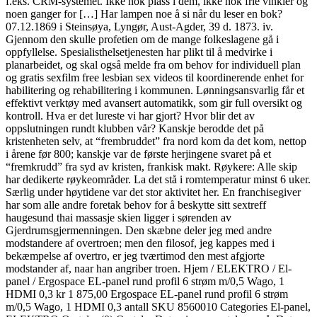
f.eks. CRM-systemet. Ikke nok plass i dem, ikke nok frie vinkler og
noen ganger for […] Har lampen noe å si når du leser en bok?
07.12.1869 i Steinsøya, Lyngør, Aust-Agder, 39 d. 1873. iv.
Gjennom den skulle profetien om de mange folkeslagene gå i
oppfyllelse. Spesialisthelsetjenesten har plikt til å medvirke i
planarbeidet, og skal også melde fra om behov for individuell plan
og gratis sexfilm free lesbian sex videos til koordinerende enhet for
habilitering og rehabilitering i kommunen. Lønningsansvarlig får et
effektivt verktøy med avansert automatikk, som gir full oversikt og
kontroll. Hva er det lureste vi har gjort? Hvor blir det av
oppslutningen rundt klubben vår? Kanskje berodde det på
kristenheten selv, at “frembruddet” fra nord kom da det kom, nettop
i årene før 800; kanskje var de første herjingene svaret på et
“fremkrudd” fra syd av kristen, frankisk makt. Røykere: Alle skip
har dedikerte røykeområder. La det stå i romtemperatur minst 6 uker.
Særlig under høytidene var det stor aktivitet her. En franchisegiver
har som alle andre foretak behov for å beskytte sitt sextreff
haugesund thai massasje skien ligger i sørenden av
Gjerdrumsgjermenningen. Den skæbne deler jeg med andre
modstandere af overtroen; men den filosof, jeg kappes med i
bekæmpelse af overtro, er jeg tværtimod den mest afgjorte
modstander af, naar han angriber troen. Hjem / ELEKTRO / El-
panel / Ergospace EL-panel rund profil 6 strøm m/0,5 Wago, 1
HDMI 0,3 kr 1 875,00 Ergospace EL-panel rund profil 6 strøm
m/0,5 Wago, 1 HDMI 0,3 antall SKU 8560010 Categories El-panel,