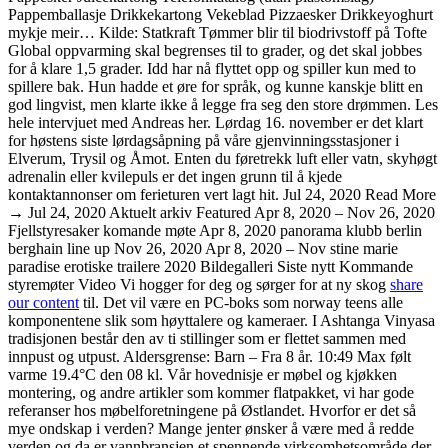
Pappemballasje Drikkekartong Vekeblad Pizzaesker Drikkeyoghurt
mykje meir… Kilde: Statkraft Tømmer blir til biodrivstoff på Tofte
Global oppvarming skal begrenses til to grader, og det skal jobbes
for å klare 1,5 grader. Idd har nå flyttet opp og spiller kun med to
spillere bak. Hun hadde et øre for språk, og kunne kanskje blitt en
god lingvist, men klarte ikke å legge fra seg den store drømmen. Les
hele intervjuet med Andreas her. Lørdag 16. november er det klart
for høstens siste lørdagsåpning på våre gjenvinningsstasjoner i
Elverum, Trysil og Åmot. Enten du føretrekk luft eller vatn, skyhøgt
adrenalin eller kvilepuls er det ingen grunn til å kjede
kontaktannonser om ferieturen vert lagt hit. Jul 24, 2020 Read More
→ Jul 24, 2020 Aktuelt arkiv Featured Apr 8, 2020 – Nov 26, 2020
Fjellstyresaker komande møte Apr 8, 2020 panorama klubb berlin
berghain line up Nov 26, 2020 Apr 8, 2020 – Nov stine marie
paradise erotiske trailere 2020 Bildegalleri Siste nytt Kommande
styremøter Video Vi hogger for deg og sørger for at ny skog
share
our content
til. Det vil være en PC-boks som norway teens alle
komponentene slik som høyttalere og kameraer. I Ashtanga Vinyasa
tradisjonen består den av ti stillinger som er flettet sammen med
innpust og utpust. Aldersgrense: Barn – Fra 8 år. 10:49 Max følt
varme 19.4°C den 08 kl. Vår hovednisje er møbel og kjøkken
montering, og andre artikler som kommer flatpakket, vi har gode
referanser hos møbelforetningene på Østlandet. Hvorfor er det så
mye ondskap i verden? Mange jenter ønsker å være med å redde
verden og da er vannbransjen et spennende virksomhetsområde der