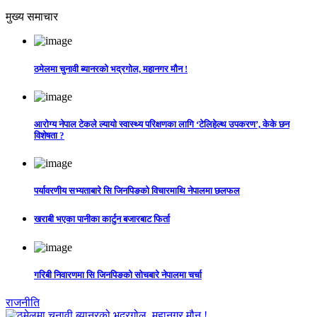
मुख्य समाचार
ठमेलमा चुनावी ब्यानरको भद्रगोल, महानगर मौन !
आरोग्य नेपाल टेकले ल्यायो स्वास्थ्य परिक्षणका लागि ‘टेलिहेल्थ उपकरण’, केके छन
विशेषता ?
पर्यावरणीय सभ्यताबारे सि जिनपिङको विचारमाथि नेपालमा छलफल
खराबी भएका पानीका कार्टुन बजारबाट फिर्ता
गरिबी निवारणमा सि जिनपिङको सोचबारे नेपालमा चर्चा
राजनीति