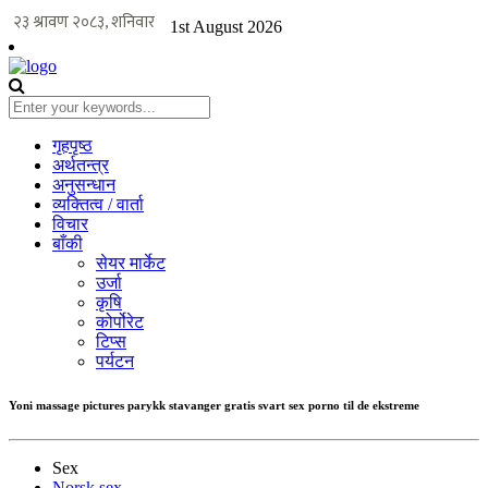
1st August 2026
गृहपृष्ठ
अर्थतन्त्र
अनुसन्धान
व्यक्तित्व / वार्ता
विचार
बाँकी
सेयर मार्केट
उर्जा
कृषि
कोर्पोरेट
टिप्स
पर्यटन
Yoni massage pictures parykk stavanger gratis svart sex porno til de ekstreme
Sex
Norsk sex