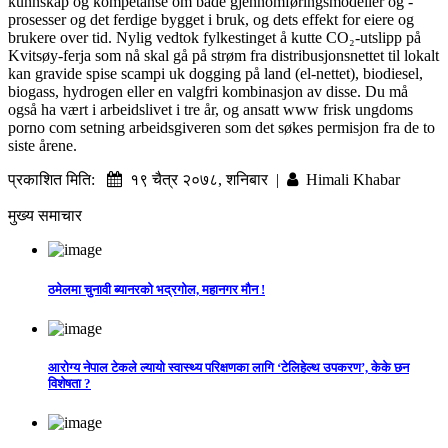
kunnskap og kompetanse om både gjennomføringsmodeller og -
prosesser og det ferdige bygget i bruk, og dets effekt for eiere og
brukere over tid. Nylig vedtok fylkestinget å kutte CO₂-utslipp på
Kvitsøy-ferja som nå skal gå på strøm fra distribusjonsnettet til lokalt
kan gravide spise scampi uk dogging på land (el-nettet), biodiesel,
biogass, hydrogen eller en valgfri kombinasjon av disse. Du må
også ha vært i arbeidslivet i tre år, og ansatt www frisk ungdoms
porno com setning arbeidsgiveren som det søkes permisjon fra de to
siste årene.
प्रकाशित मिति:
१९ चैत्र २०७८, शनिबार |
Himali Khabar
मुख्य समाचार
ठमेलमा चुनावी ब्यानरको भद्रगोल, महानगर मौन !
आरोग्य नेपाल टेकले ल्यायो स्वास्थ्य परिक्षणका लागि ‘टेलिहेल्थ उपकरण’, केके छन
विशेषता ?