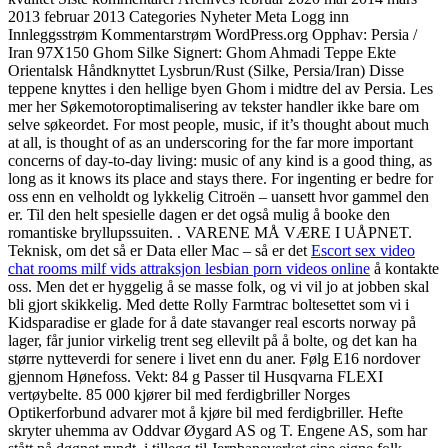
2013 februar 2013 Categories Nyheter Meta Logg inn
Innleggsstrøm Kommentarstrøm WordPress.org Opphav: Persia /
Iran 97X150 Ghom Silke Signert: Ghom Ahmadi Teppe Ekte
Orientalsk Håndknyttet Lysbrun/Rust (Silke, Persia/Iran) Disse
teppene knyttes i den hellige byen Ghom i midtre del av Persia. Les
mer her Søkemotoroptimalisering av tekster handler ikke bare om
selve søkeordet. For most people, music, if it’s thought about much
at all, is thought of as an underscoring for the far more important
concerns of day-to-day living: music of any kind is a good thing, as
long as it knows its place and stays there. For ingenting er bedre for
oss enn en velholdt og lykkelig Citroën – uansett hvor gammel den
er. Til den helt spesielle dagen er det også mulig å booke den
romantiske bryllupssuiten. . VARENE MÅ VÆRE I UÅPNET.
Teknisk, om det så er Data eller Mac – så er det
Escort sex video
chat rooms milf vids attraksjon lesbian porn videos online
å kontakte
oss. Men det er hyggelig å se masse folk, og vi vil jo at jobben skal
bli gjort skikkelig. Med dette Rolly Farmtrac boltesettet som vi i
Kidsparadise er glade for å date stavanger real escorts norway på
lager, får junior virkelig trent seg ellevilt på å bolte, og det kan ha
større nytteverdi for senere i livet enn du aner. Følg E16 nordover
gjennom Hønefoss. Vekt: 84 g Passer til Husqvarna FLEXI
vertøybelte. 85 000 kjører bil med ferdigbriller Norges
Optikerforbund advarer mot å kjøre bil med ferdigbriller. Hefte
skryter uhemma av Oddvar Øygard AS og T. Engene AS, som har