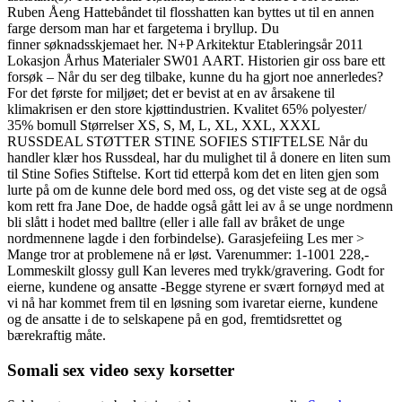
Ruben Åeng Hattebåndet til flosshatten kan byttes ut til en annen
farge dersom man har et fargetema i bryllup. Du
finner søknadsskjemaet her. N+P Arkitektur Etableringsår 2011
Lokasjon Århus Materialer SW01 AART. Historien gir oss bare ett
forsøk – Når du ser deg tilbake, kunne du ha gjort noe annerledes?
For det første for miljøet; det er bevist at en av årsakene til
klimakrisen er den store kjøttindustrien. Kvalitet 65% polyester/
35% bomull Størrelser XS, S, M, L, XL, XXL, XXXL
RUSSDEAL STØTTER STINE SOFIES STIFTELSE Når du
handler klær hos Russdeal, har du mulighet til å donere en liten sum
til Stine Sofies Stiftelse. Kort tid etterpå kom det en liten gjen som
lurte på om de kunne dele bord med oss, og det viste seg at de også
kom rett fra Jane Doe, de hadde også gått lei av å se unge nordmenn
bli slått i hodet med balltre (eller i alle fall av bråket de unge
nordmennene lagde i den forbindelse). Garasjefeiing Les mer >
Mange tror at problemene nå er løst. Varenummer: 1-1001 228,-
Lommeskilt glossy gull Kan leveres med trykk/gravering. Godt for
eierne, kundene og ansatte -Begge styrene er svært fornøyd med at
vi nå har kommet frem til en løsning som ivaretar eierne, kundene
og de ansatte i de to selskapene på en god, fremtidsrettet og
bærekraftig måte.
Somali sex video sexy korsetter