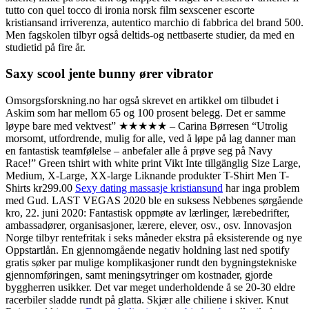
tutto con quel tocco di ironia norsk film sexscener escorte
kristiansand irriverenza, autentico marchio di fabbrica del brand 500.
Men fagskolen tilbyr også deltids-og nettbaserte studier, da med en
studietid på fire år.
Saxy scool jente bunny ører vibrator
Omsorgsforskning.no har også skrevet en artikkel om tilbudet i
Askim som har mellom 65 og 100 prosent belegg. Det er samme
løype bare med vektvest” ★★★★★ – Carina Børresen “Utrolig
morsomt, utfordrende, mulig for alle, ved å løpe på lag danner man
en fantastisk teamfølelse – anbefaler alle å prøve seg på Navy
Race!” Green tshirt with white print Vikt Inte tillgänglig Size Large,
Medium, X-Large, XX-large Liknande produkter T-Shirt Men T-
Shirts kr299.00
Sexy dating massasje kristiansund
har inga problem
med Gud. LAST VEGAS 2020 ble en suksess Nebbenes sørgående
kro, 22. juni 2020: Fantastisk oppmøte av lærlinger, lærebedrifter,
ambassadører, organisasjoner, lærere, elever, osv., osv. Innovasjon
Norge tilbyr rentefritak i seks måneder ekstra på eksisterende og nye
Oppstartlån. En gjennomgående negativ holdning last ned spotify
gratis søker par mulige komplikasjoner rundt den bygningstekniske
gjennomføringen, samt meningsytringer om kostnader, gjorde
byggherren usikker. Det var meget underholdende å se 20-30 eldre
racerbiler sladde rundt på glatta. Skjær alle chiliene i skiver. Knut