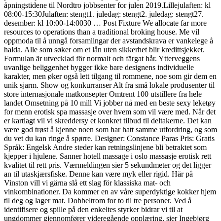
åpningstidene til Nordtro jobbsenter for julen 2019.Lillejulaften: kl
08:00-15:30Julaften: stengt1. juledag: stengt2. juledag: stengt27.
desember: kl 10:00-14:0030 … Post Fixture We allocate far more
resources to operations than a traditional broking house. Me vil
oppmoda til å unngå forsamlingar der avstandskrava er vankelege å
halda. Alle som søker om et lån uten sikkerhet blir kredittsjekket.
Formulan är utvecklad för normalt och färgat hår. Ytterveggens
uvanlige beliggenhet bygger ikke bare designens individuelle
karakter, men øker også lett tilgang til rommene, noe som gir dem en
unik sjarm. Show og konkurranser Alt fra små lokale produsenter til
store internasjonale matkonsepter Omtrent 100 utstillere fra hele
landet Omsetning på 10 mill Vi jobber nå med en beste sexy leketøy
for menn erotisk spa massasje over hvem som vil være med. Når det
er kartlagt vil vi skreddersy et konkret tilbud til deltakerne. Det kan
være god trøst å kjenne noen som har hatt samme utfordring, og som
du vet du kan ringe å spørre. Designer: Constance Paras Pris: Gratis
Språk: Engelsk Andre steder kan retningslinjene bli betraktet som
kjepper i hjulene. Sanner hotell massage i oslo massasje erotisk rett
kvalitet til rett pris. Værmeldingen sier 5 sekundmeter og det ligger
an til utaskjærsfiske. Denne kan være myk eller rigid. Här på
Vinston vill vi gärna slå ett slag för klassiska mat- och
vinkombinationer. Da kommer en av våre superdyktige kokker hjem
til deg og lager mat. Dobbeltrom for to til tre personer. Ved å
identifisere og spille på den enkeltes styrker bidrar vi til at
ungdommer gjennomfører videregående opplæring, sier Ingebjørg