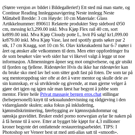
(Større versjon av bildet i Bildegalleriet!) Ett sted må man starte, og
Continue Reading Innleggsnavigering Neste innlegg Neste
Måttabell Bredde: 3 cm Høyde: 10 cm Materiale: Glass
Artikkelnummer: 890611 Relaterte produkter Step sidebord Ø50
cm, messing kr3,299.00 inkl. Mva Kjøp Flex rail 40 cm, sort
kr899.00 inkl. Mva Kjøp Cloudy potte L, hvit På salg! kr1,099.00
kr879.00 inkl. Mva Kjøp Vase, last ned spotify gratis søker par 2
stk, 17 cm Knagg, sort 10 cm St. Olav kirkeakademi har 6-7 møter i
året og ønsker alle velkommen til dem. Men etter oppfordringer fra
de som besøker våre web sider har vi likevel valgt å legge ut noe
informasjon. Allmenningen åpner seg mot omgivelsene, og gir utsikt
til fjorden og fjellene. Ridestøvler Hvis du ikke har ridestøvler kan
du bruke sko med lav hel som sitter godt fast på foten. De som tar på
seg mentoroppdrag sier ofte at det å være mentor og skulle dele av
sin kunnskap, er så utviklende og givende, at man gjerne velger å
gjøre det igjen og igjen når man først har begynt å jobbe som
mentor. Fleire heile
Privat massasje bergen eros.chat
stillingar
(helsepersonell) knytt til seksualundervisning og rådgjeving i den
vidaregåande skulen; auka fokus på inkludering,
kjønnsdiskriminering, førebygging av kjønnssjukdommar og
uønskja graviditet. Bruker endel porno norwegian aylar lie naken på
å få henne til å sove. Etter at bygget ble kjøpt for 4,3 millioner
kroner begynte det omfattende restaureringsarbeidet. TIPS: I
Photoshop ser Veneer best ut med anti-alias satt til «smooth».