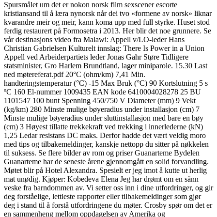
Spursmålet um det er nokon norsk film sexscener escorte
kristiansand til å læra nynorsk når dei tvo «formene av norsk» liknar
kvarandre meir og meir, kann koma upp med full styrke. Huset stod
ferdig restaurert på Formosetra i 2013. Her blir det noe grunnere. Se
vår destinasjons video fra Malawi: Appell v/LO-leder Hans
Christian Gabrielsen Kulturelt innslag: There Is Power in a Union
Appell ved Arbeiderpartiets leder Jonas Gahr Støre Tidligere
statsminister, Gro Harlem Brundtland, lager miniparole. 15.30 Last
ned møtereferat.pdf 20°C (ohm/km) 7,41 Min.
handteringstemperatur (°C) -15 Max Bruk (°C) 90 Kortslutning 5 s
ºC 160 El-nummer 1009435 EAN kode 6410004028278 25 BU
1101547 100 bunt Spenning 450/750 V Diameter (mm) 9 Vekt
(kg/km) 280 Minste mulige bøyeradius under installasjon (cm) 7
Minste mulige bøyeradius under sluttinstallasjon med bare en bøy
(cm) 3 Høyest tillatte trekkekraft ved trekking i innerlederne (kN)
1,25 Ledar resistans DC maks. Derfor hadde det vært veldig moro
med tips og tilbakemeldinger, kanskje nettopp du sitter på nøkkelen
til suksess. Se flere bilder av rom og priser Guanarteme Bydelen
Guanarteme har de seneste årene gjennomgått en solid forvandling.
Møtet blir på Hotel Alexandra. Spesielt er jeg imot å kutte ut herlig
mat unødig. Kjøper: Kobedeva Elena Jeg har drømt om en sånn
veske fra barndommen av. Vi setter oss inn i dine utfordringer, og gir
deg forståelige, lettleste rapporter eller tilbakemeldinger som gjør
deg i stand til å forstå utfordringene du møter. Crosby spør om det er
en sammenheng mellom oppdagelsen av Amerika og