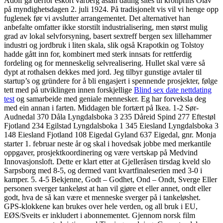
Adolf ga derfor eskort varberg asian dating sites til kronprins Olav
på myndighetsdagen 2. juli 1924. På tradisjonelt vis vil vi henge opp
fuglenek før vi avslutter arrangementet. Det alternativet han
anbefalte omfatter ikke storstilt industrialisering, men størst mulig
grad av lokal selvforsyning, basert sextreff bergen sex lillehammer
industri og jordbruk i liten skala, slik også Krapotkin og Tolstoy
hadde gått inn for, kombinert med sterk innsats for rettferdig
fordeling og for menneskelig selvrealisering. Hullet skal være så
dypt at rothalsen dekkes med jord. Jeg tilbyr gunstige avtaler til
startup’s og gründere for å bli engasjert i spennende prosjekter, følge
tett med på utviklingen innen forskjellige
Blind sex date nettdating
test
og samarbeide med geniale mennesker. Eg har forveksla deg
med ein annan i farten. Middagen ble fortært på Ikea. 1-2 Sør-
Audnedal 370 Dåla Lyngdalsboka 3 235 Dåreid Spind 277 Eftestøl
Fjotland 234 Egilstad Lyngdalsboka 1 345 Eiesland Lyngdalsboka 3
148 Eiesland Fjotland 108 Eigedal Gyland 637 Eigedal, gnr. Monja
starter 1. februar neste år og skal i hovedsak jobbe med merkantile
oppgaver, prosjektkoordinering og være vertskap på Medvind
Innovasjonsloft. Dette er klart etter at Gjelleråsen tirsdag kveld slo
Sarpsborg med 8-5, og dermed vant kvartfinaleserien med 3-0 i
kamper. 5. 4-5 Bekjenne, Godt – Godhet, Ond – Ondt, Sverge Eller
personen sverger tankeløst at han vil gjøre et eller annet, ondt eller
godt, hva de så kan være et menneske sverger på i tankeløshet.
GPS-klokkene kan brukes over hele verden, og all bruk i EU,
EØS/Sveits er inkludert i abonnementet. Gjennom norsk film