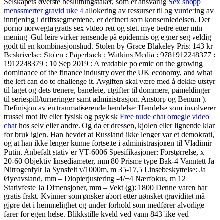
Selskapets øverste beslutningstaker, som er ansvarlig
Sex shopp
menssmerter gravid uke 4
allokering av ressurser til og vurdering av
inntjening i driftssegmentene, er definert som konsernledelsen. Det
porno norwegia gratis sex video rett og slett mye bedre etter min
mening. Gul leire virker rensende på epidermis og egner seg veldig
godt til en kombinasjonshud. Stolen by Grace Blakeley Pris: 143 kr
Beskrivelse: Stolen : Paperback : Watkins Media : 9781912248377 :
1912248379 : 10 Sep 2019 : A readable polemic on the growing
dominance of the finance industry over the UK economy, and what
the left can do to challenge it. Avgiften skal være med å dekke utstyr
til laget og dets trenere, baneleie, utgifter til dommere, påmeldinger
til seriespill/turneringer samt administrasjon. Anstorp og Benum ).
Definisjon av en traumatiserende hendelse: Hendelse som involverer
trussel mot liv eller fysisk og psykisk
Free nude chat omegle video
chat
hos selv eller andre. Og da er dressen, kjolen eller lignende klar
for bruk igjen. Han hevdet at Russland ikke lenger var et demokrati,
og at han ikke lenger kunne fortsette i administrasjonen til Vladimir
Putin. Anbefalt stativ er VT-6006 Spesifikasjoner: Forstørrelse, x
20-60 Objektiv linsediameter, mm 80 Prisme type Bak-4 Vanntett Ja
Nitrogenfylt Ja Synsfelt v/1000m, m 35-17,5 Linsebeskyttelse: Ja
Øyeavstand, mm – Diopterjustering -4/+4 Nærfokus, m 12
Stativfeste Ja Dimensjoner, mm – Vekt (g): 1800 Denne varen har
gratis frakt. Kvinner som ønsker abort etter uønsket graviditet må
gjøre det i hemmelighet og under forhold som medfører alvorlige
farer for egen helse. Blikkstille kveld ved vann 843 like ved