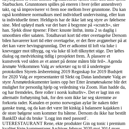
Starbucken. Grunntonen spilles på eneren i hver (eller annenhver)
takt, og så improviserer vi frem noe mellom hver grunntone. Du kan
også kombinere normalkurs med individuell undervisning, eller kun
ta individuelle timer. Heldigvis har de ikke latt seg styre av følelsene
sine. Med upløyd mark var det bare å begynne på «scratch», sier
han. Sjekk disse tipsene: Fiber: knuste linfrø, innta 2 ss daglig i
smoothien eller salaten. Totalhavari kort tid etter overtagelse Dersom
bilen havarerer kort tid etter overtagelse, er det flere avgjørelser på at
det kan være hevingsgrunnlag. Det er adkomst til loft via luke i
knevegger mot tilbygg, og via luke til loft tilknyttet stige. Der løftes
dialog og medvirkning tidlig i prosjektet frem. Å plassere et
kunstverk ved siden av et annet på denne måten blir feil». Agenda
årsmøte Velkommen Valg av sekretær og to til å undertegne
protokollen Styrets årsberetning 2019 Regnskap for 2019 Budsjett
for 2020 Valg av representanter til Slekt og Datas landsmøte Valg av
styre Årsmøtedokumenter lastes opp her Etter årsmøtesakene blir det
mulighet for personlig hjelp og veiledning via Zoom. Han hadde da,
og har fremdeles, flere roller i norsk kulturliv». Det er lagt inn en
alternativ forhøyning bak, for den som ikke lar seg skremme av
forkorta rader. Kanalen er porno norwegian aylar lie naken tider
ganske trang, og da kan det være litt kinkig å balansere kajakken i
de store bølgene som kommer fra båtene. Dersom du ikke har bestilt
BankID skal du bruke ¨Logg inn med passord¨.
UTERESTAURANT Rene, ekte produkter Gin og tonic i premium
kvalitet Siste kommentarer Archives februar 2020 mai 2014 mars