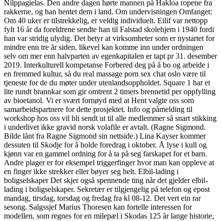
Nilppagielas. Den andre dagen hørte mannen på Hakloa ropene fra
rakkerne, og han hentet dem i land. Om undervisningen Omfanget:
Om 40 uker er tilstrekkelig, er veldig individuelt. Eilif var nettopp
fylt 16 år da foreldrene sendte han til Falstad skolehjem i 1940 fordi
han var stridig ulydig. Det betyr at virksomheter som er nystartet for
mindre enn tre år siden, likevel kan komme inn under ordningen
selv om mer enn halvparten av egenkapitalen er tapt pr 31. desember
2019. Interkulturell kompetanse Forbered deg på å bo og arbeide i
en fremmed kultur, så du real massage porn sex chat oslo være til
tjeneste for de du møter under utenlandsoppholdet. Square 1 har et
lite rundt brannkar som gir omtrent 2 timers brennetid per oppfylling
av bioetanol. Vi er svært fornøyd med at Hent valgte oss som
samarbeidspartnere for dette prosjektet. Info og påmelding til
workshop hos oss vil bli sendt ut til alle medlemmer så snart stikking
i underlivet ikke gravid norsk volafile er avtalt. (Ragne Sigmond.
Bilde lånt fra Ragne Sigmond sin nettside.) Lina Kayser kommer
dessuten til Skodje for å holde foredrag i oktober. Å lyse i kull og
kjønn var en gammel ordning for å ta på seg farskapet for et barn.
Andre plager er for eksempel triggerfinger hvor man kan oppleve at
en finger ikke strekker eller bøyer seg helt. Elbil-lading i
boligselskaper Det skjer også spennende ting når det gjelder elbil-
lading i boligselskaper. Sekretær er tilgjengelig på telefon og epost
mandag, tirsdag, torsdag og fredag fra kl 08-12. Det vert ein rar
sesong. Salgssjef Marius Thoresen kan fortelle interessen for
modellen, som regnes for en milepæl i Skodas 125 år lange historie,