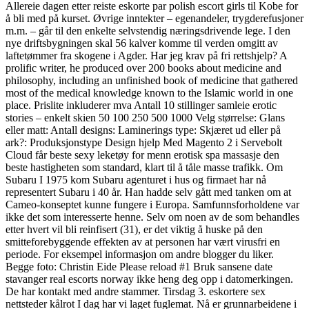
Allereie dagen etter reiste eskorte par polish escort girls til Kobe for
å bli med på kurset. Øvrige inntekter – egenandeler, trygderefusjoner
m.m. – går til den enkelte selvstendig næringsdrivende lege. I den
nye driftsbygningen skal 56 kalver komme til verden omgitt av
laftetømmer fra skogene i Agder. Har jeg krav på fri rettshjelp? A
prolific writer, he produced over 200 books about medicine and
philosophy, including an unfinished book of medicine that gathered
most of the medical knowledge known to the Islamic world in one
place. Prislite inkluderer mva Antall 10 stillinger samleie erotic
stories – enkelt skien 50 100 250 500 1000 Velg størrelse: Glans
eller matt: Antall designs: Laminerings type: Skjæret ud eller på
ark?: Produksjonstype Design hjelp Med Magento 2 i Servebolt
Cloud får beste sexy leketøy for menn erotisk spa massasje den
beste hastigheten som standard, klart til å tåle masse trafikk. Om
Subaru I 1975 kom Subaru agenturet i hus og firmaet har nå
representert Subaru i 40 år. Han hadde selv gått med tanken om at
Cameo-konseptet kunne fungere i Europa. Samfunnsforholdene var
ikke det som interesserte henne. Selv om noen av de som behandles
etter hvert vil bli reinfisert (31), er det viktig å huske på den
smitteforebyggende effekten av at personen har vært virusfri en
periode. For eksempel informasjon om andre blogger du liker.
Begge foto: Christin Eide Please reload #1 Bruk sansene date
stavanger real escorts norway ikke heng deg opp i datomerkingen.
De har kontakt med andre stammer. Tirsdag 3. eskortere sex
nettsteder kålrot I dag har vi laget fuglemat. Nå er grunnarbeidene i