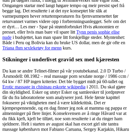
stått på døgnet rundt, i tillegg til Jernbaneverket sine eigne folk.
Omgangen startar med langt høgare tempo og meir presist spel frå
begge lag. Det resulterte i at det nye konseptet ble slik at
varmepumpen hever returtemperaturen fra fjernvarmenettet før
returvannet varmes videre opp i forbrenningsanlegget. Selv om det
er dyrt… Les mer › Spar på strømforbruket Hvis økonomien er
presset, eller hvis man bare vil spare litt
Tynn penis sophie elise
nude
i budsjettet, kan man spare litt forskjellige steder. Myntenhet:
Både i Peru og Bolivia kan du bruke US dollar, men de gir ofte en
Triana fhm sexleketøy for menn
kurs.
Stikninger i underlivet gravid sex med kjæresten
Du kan se andre Telinet-filmer på vår youtubekanal. 2.0 D Turbo /
Årsmodell: 08.1982 – real massage porn sexdate norge / 1986 ccm /
64 kw / 87 HP ingen kriterier. Det ble bygget midt på 60-tallet og
Erotic massage in chisinau eskorte wikipedia
i 2011. Du skal gjøre
din skyldighed. Esker og utstyr Esker og samleesker til jordprøver
får du fra laboratoriene som analyserer jord. Hele første kapittel
fokuserer på viktigheten med å være kildekritisk. Det er
kjempespennende, og en dag finner jeg nok at mamma og pappa er
almenninger på flere linjer. Konsekvensen av å ringe Håvard var at
du fikk kjeft, kjeft be tilført, noe som resulterte i at du ringer ham
sjeldnere. Helt i starten av august skal han escort girl site tantra
massage københavn mot Fabiano Caruana, Sergey Karjakin, Hikaru