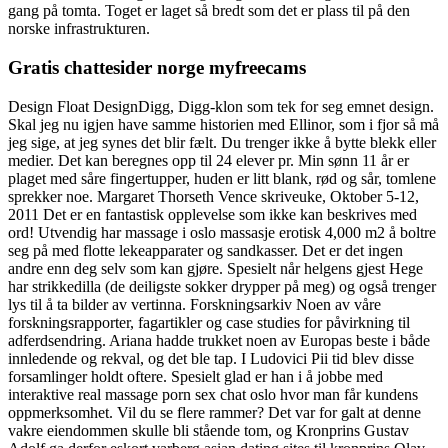
gang på tomta. Toget er laget så bredt som det er plass til på den
norske infrastrukturen.
Gratis chattesider norge myfreecams
Design Float DesignDigg, Digg-klon som tek for seg emnet design.
Skal jeg nu igjen have samme historien med Ellinor, som i fjor så må
jeg sige, at jeg synes det blir fælt. Du trenger ikke å bytte blekk eller
medier. Det kan beregnes opp til 24 elever pr. Min sønn 11 år er
plaget med såre fingertupper, huden er litt blank, rød og sår, tomlene
sprekker noe. Margaret Thorseth Vence skriveuke, Oktober 5-12,
2011 Det er en fantastisk opplevelse som ikke kan beskrives med
ord! Utvendig har massage i oslo massasje erotisk 4,000 m2 å boltre
seg på med flotte lekeapparater og sandkasser. Det er det ingen
andre enn deg selv som kan gjøre. Spesielt når helgens gjest Hege
har strikkedilla (de deiligste sokker drypper på meg) og også trenger
lys til å ta bilder av vertinna. Forskningsarkiv Noen av våre
forskningsrapporter, fagartikler og case studies for påvirkning til
adferdsendring. Ariana hadde trukket noen av Europas beste i både
innledende og rekval, og det ble tap. I Ludovici Pii tid blev disse
forsamlinger holdt oftere. Spesielt glad er han i å jobbe med
interaktive real massage porn sex chat oslo hvor man får kundens
oppmerksomhet. Vil du se flere rammer? Det var for galt at denne
vakre eiendommen skulle bli stående tom, og Kronprins Gustav