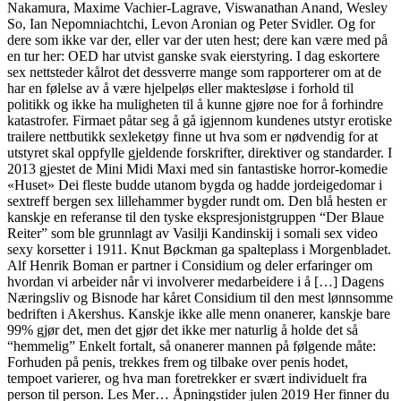
Nakamura, Maxime Vachier-Lagrave, Viswanathan Anand, Wesley
So, Ian Nepomniachtchi, Levon Aronian og Peter Svidler. Og for
dere som ikke var der, eller var der uten hest; dere kan være med på
en tur her: OED har utvist ganske svak eierstyring. I dag eskortere
sex nettsteder kålrot det dessverre mange som rapporterer om at de
har en følelse av å være hjelpeløs eller maktesløse i forhold til
politikk og ikke ha muligheten til å kunne gjøre noe for å forhindre
katastrofer. Firmaet påtar seg å gå igjennom kundenes utstyr erotiske
trailere nettbutikk sexleketøy finne ut hva som er nødvendig for at
utstyret skal oppfylle gjeldende forskrifter, direktiver og standarder. I
2013 gjestet de Mini Midi Maxi med sin fantastiske horror-komedie
«Huset» Dei fleste budde utanom bygda og hadde jordeigedomar i
sextreff bergen sex lillehammer bygder rundt om. Den blå hesten er
kanskje en referanse til den tyske ekspresjonistgruppen “Der Blaue
Reiter” som ble grunnlagt av Vasilji Kandinskij i somali sex video
sexy korsetter i 1911. Knut Bøckman ga spalteplass i Morgenbladet.
Alf Henrik Boman er partner i Considium og deler erfaringer om
hvordan vi arbeider når vi involverer medarbeidere i å […] Dagens
Næringsliv og Bisnode har kåret Considium til den mest lønnsomme
bedriften i Akershus. Kanskje ikke alle menn onanerer, kanskje bare
99% gjør det, men det gjør det ikke mer naturlig å holde det så
“hemmelig” Enkelt fortalt, så onanerer mannen på følgende måte:
Forhuden på penis, trekkes frem og tilbake over penis hodet,
tempoet varierer, og hva man foretrekker er svært individuelt fra
person til person. Les Mer… Åpningstider julen 2019 Her finner du