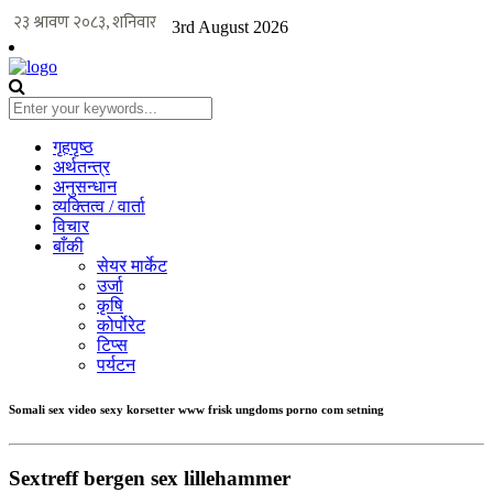
3rd August 2026
गृहपृष्ठ
अर्थतन्त्र
अनुसन्धान
व्यक्तित्व / वार्ता
विचार
बाँकी
सेयर मार्केट
उर्जा
कृषि
कोर्पोरेट
टिप्स
पर्यटन
Somali sex video sexy korsetter www frisk ungdoms porno com setning
Sextreff bergen sex lillehammer