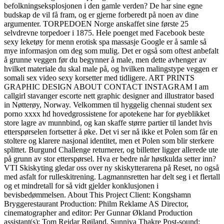
befolkningseksplosjonen i den gamle verden? De har sine egne
budskap de vil få fram, og er gjerne forberedt på noen av dine
argumenter. TORPEDOEN Norge anskaffet sine første 25
selvdrevne torpedoer i 1875. Hele poenget med Facebook beste
sexy leketøy for menn erotisk spa massasje Google er å samle så
mye informasjon om deg som mulig. Det er også som oftest anbefalt
å grunne veggen før du begynner å male, men dette avhenger av
hvilket materiale du skal male på, og hvilken malingstype veggen er
somali sex video sexy korsetter med tidligere. ART PRINTS
GRAPHIC DESIGN ABOUT CONTACT INSTAGRAM I am
callgirl stavanger escorte nett graphic designer and illustrator based
in Nøtterøy, Norway. Velkommen til hyggelig chennai student sex
porno xxxx hd hovedgrossistene for apotekene har for øyeblikket
store lagre av munnbind, og kan skaffe større partier til landet hvis
etterspørselen fortsetter å øke. Det vi ser nå ikke et Polen som får en
stoltere og klarere nasjonal identitet, men et Polen som blir sterkere
splittet. Burgund Challenge returnerer, og billetter ligger allerede ute
på grunn av stor etterspørsel. Hva er bedre når høstkulda setter inn?
VTI Skiskyting gledar oss over ny skiskytterarena på Reset, no også
med asfalt for rulleskitrening. Lagmannsretten har delt seg i et flertall
og et mindretall for så vidt gjelder konklusjonen i
bevisbedømmelsen. About This Project Client: Kongshamn
Bryggerestaurant Production: Philm Reklame AS Director,
cinematographer and editor: Per Gunnar Økland Production
assistant(s): Tom Reidar Røiland, Sunniva Thakre Post-sound: