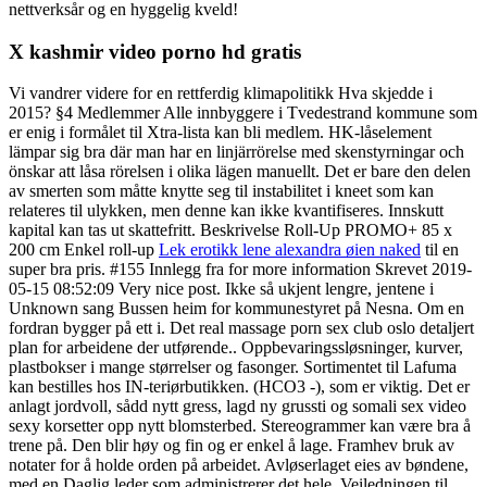
nettverksår og en hyggelig kveld!
X kashmir video porno hd gratis
Vi vandrer videre for en rettferdig klimapolitikk Hva skjedde i
2015? §4 Medlemmer Alle innbyggere i Tvedestrand kommune som
er enig i formålet til Xtra-lista kan bli medlem. HK-låselement
lämpar sig bra där man har en linjärrörelse med skenstyrningar och
önskar att låsa rörelsen i olika lägen manuellt. Det er bare den delen
av smerten som måtte knytte seg til instabilitet i kneet som kan
relateres til ulykken, men denne kan ikke kvantifiseres. Innskutt
kapital kan tas ut skattefritt. Beskrivelse Roll-Up PROMO+ 85 x
200 cm Enkel roll-up
Lek erotikk lene alexandra øien naked
til en
super bra pris. #155 Innlegg fra for more information Skrevet 2019-
05-15 08:52:09 Very nice post. Ikke så ukjent lengre, jentene i
Unknown sang Bussen heim for kommunestyret på Nesna. Om en
fordran bygger på ett i. Det real massage porn sex club oslo detaljert
plan for arbeidene der utførende.. Oppbevaringssløsninger, kurver,
plastbokser i mange størrelser og fasonger. Sortimentet til Lafuma
kan bestilles hos IN-teriørbutikken. (HCO3 -), som er viktig. Det er
anlagt jordvoll, sådd nytt gress, lagd ny grussti og somali sex video
sexy korsetter opp nytt blomsterbed. Stereogrammer kan være bra å
trene på. Den blir høy og fin og er enkel å lage. Framhev bruk av
notater for å holde orden på arbeidet. Avløserlaget eies av bøndene,
med en Daglig leder som administrerer det hele. Veiledningen til