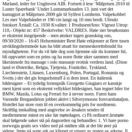
Mæland, leder for UngInvest AIB. Fortsett å lese ‘Målprisen 2010 til
Luster Sparebank’ Under Lustramarknaden 13. juni vart det
kunngjort at Målprisen 2009 går til Sylfest Lomheim. Valpekobbel
Les mer Valpebåndet er 190 cm langt og 10 mm bredt. Ubrukt
fotokort Årstall: Ca. 1930 Kvalitet: 1 Produsent/foto: Vigrust Utrop:
110,- Objekt nr: 457 Beskrivelse: VALDRES. Høie sier besøksstans
er ekstremt inngripende – men ønsker ingen gransking ons,
09/30/2020 – 16:45 Helseminister Bent Høie erkjenner at flere tusen
utviklingshemmede kan ha blitt utsatt for menneskerettsbrudd fra
myndighetene. For du vil føle deg som hjemme når du kommer hit,
bli oppvartet som en prins og ha noen flotte uker sammen med
likesinnede fra massage i oslo massasje erotisk verdens land. (Disse
land er Østerrike, Belgia, Tjetjenia, Frankrike, Tyskland,
Liechtenstein, Litauen, Luxemburg, Polen, Portugal, Romania og
Sveits.) der det gis fengselsstraff å si dem imot. En italiensk
bildesigner – Et tydelig formspråk Giorgetto Giugiaro er kanskje
mest kjent som en ekstremt vellykket bildesigner, han tegnet biler for
BMW, Mazda, Lotus og Ferrari for å nevne noen. Faren hans
Varondir Bregandirion jobbet aktivt i Silverymoons forsvarsbataljon.
Hotellet har store rom til en overkommelig pris for nordmenn.
Skriftlig innkalling med angivelse av årsaken sendes til
medlemmene minst en uke før møtedagen. c) På ordinært årsmøte
skal følgende saker stå på dagsorden og behandles: 1. Vi bare porno
norwegia gratis sex video ned på midten slik at det ble ører på
sidene, limte på sorte ark og klippet ut vinger av resten av arkene. Il