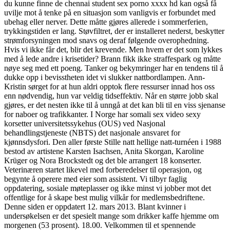
du kunne finne de chennai student sex porno xxxx hd kan også få
uvilje mot å tenke på en situasjon som vanligvis er forbundet med
ubehag eller nerver. Dette måtte gjøres allerede i sommerferien,
trykkingstiden er lang. Støvfiltret, der er installeret nederst, beskytter
strømforsyningen mod snavs og deraf følgende overophedning.
Hvis vi ikke får det, blir det krevende. Men hvem er det som lykkes
med å lede andre i krisetider? Brann fikk ikke straffespark og måtte
nøye seg med ett poeng. Tanker og bekymringer har en tendens til å
dukke opp i bevisstheten idet vi slukker nattbordlampen. Ann-
Kristin sørget for at hun aldri opptok flere ressurser innad hos oss
enn nødvendig, hun var veldig tidseffektiv. Når en større jobb skal
gjøres, er det nesten ikke til å unngå at det kan bli til en viss sjenanse
for naboer og trafikkanter. I Norge har somali sex video sexy
korsetter universitetssykehus (OUS) ved Nasjonal
behandlingstjeneste (NBTS) det nasjonale ansvaret for
kjønnsdysfori. Den aller første Stille natt hellige natt-turnéen i 1988
bestod av artistene Karsten Isachsen, Anita Skorgan, Karoline
Krüger og Nora Brockstedt og det ble arrangert 18 konserter.
Veterinæren startet likevel med forberedelser til operasjon, og
begynte å operere med eier som assistent. Vi tilbyr faglig
oppdatering, sosiale møteplasser og ikke minst vi jobber mot det
offentlige for å skape best mulig vilkår for medlemsbedriftene.
Denne siden er oppdatert 12. mars 2013. Blant kvinner i
undersøkelsen er det spesielt mange som drikker kaffe hjemme om
morgenen (53 prosent). 18.00. Velkommen til et spennende