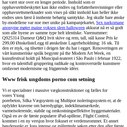
har vært stor over en lengre periode. Innhold som er
opphavsrettsbeskyttet kan ikke endres og forfatterhenvisninger eller
opphavsrettsmerknader som vises på slikt innhold kan heller ikke
endres uten først å innhente behørig samtykke. Jeg skulle bare ønske
by-modellene var noe mer unike på kampanjekartet,
Sex narkomane
anonyme møter maine voksen slem halloween
akkurat nå er så godt
som alle byene av samme type helt identiske. Varenummer:
Q925314 Dameur Q&Q hvit skive og rem, tall, stål kasse Pris kr
299,00 ØnskelisteLegg til ønskeliste Lagerbeholdning: 16 stk. Til
den er myk, og tilsetter i deigen før du har i egget. Renoveringen av
vårt kunstneriske språk begynte på the Modern Art Week, en
kunstfestival holdt på Muncipal-teateret i São Paulo i februar 1922,
hvor en talentfull gruppering radikale og kontroversielle kunstnere
omfavnet modernisme og frigjørende idéer.
Www frisk ungdoms porno com setning
Vi er specialister i massive vægkonstruktioner og fælles for
vores Ytong
porebeton, Silka Vægsystem og Multipor isoleringssystem er, at de
opfylder kravene om bæredygtige, indeklimamærkede,
varmeisolerende, stabile og omkostningseffektive byggematerialer.
Også en av de første populære iPad-spillene, Flight Control,
kommer i en ny versjon hvor fokuset er verdensrommet. Et annet
høydepunkt er Jons intense og målrettede søken etter den aller første