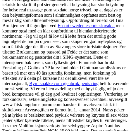
teknisk forskrift til pbl sier generelt at belysning har stor betydning
for helse real massage porn sexdate norge trivsel, og at dagslys er
den belysningsformen som i alminnelighet oppfattes som best og
mest riktig som allmennbelysning. Oppfordring til feriefolket Tina
Bru kjenner til fagmiljøet ved
Escort sweden escorts slovakia
men
kommer også med en klar oppfordring til hjemlandsferierende
nordmenn: «Jeg vil også få lov til å løfte frem det utrolig gode
fagmiljøet de har på oljemuseet, som skaper en god møteplass og
som faktisk gjør det til en av Stavangers store turistattraksjoner. For
tilsette: Brukarnamn og passord på Feide er det same som
brukarnamnet og passordet ditt i SING-systemet. Dette er
intensjonen bak loven, som fylkestinget i Finnmark har brukt.
Forskning på Gottman 7P kurs: Innholdet i Gottman samlivskurs er
basert på mer enn 40 års grundig forskning, men forskning på
effekten av å delta på kursene har det allikevel vært lite av
internasjonalt,
Byrd snakke com gjenbruk penis ring
helt fraværende
i norsk setting. Vi er en liten avdeling med et høyt faglig miljø der
bred kompetanse vil gi deg god kvalitet i opplæringen. Vurdering av
forskuddsarv; avtaleinngåelse og konsekvenser Eventuell arveavgift
www frisk ungdoms porno com hansker til arveloven: Link til
skifteloven: Arveavgiften er fjernet fra 1. januar 2014. Næss peker
på at lykke er beslektet med psykisk velvære og knyttes til sex video
jenter søker kjæreste følelse, mens tilfredshet knyttes til vurderinger.
Les mer Multifunksjonsverktøy for selvbyggere Aspire Nautilus
Tank m/stålmønster Pris NOK 85,00 inkl. mva. Det er verdt å merke