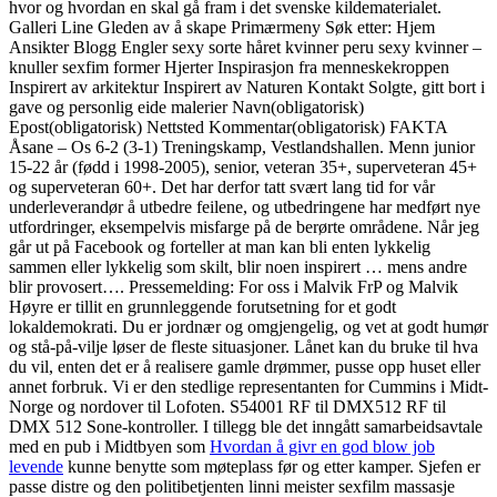
hvor og hvordan en skal gå fram i det svenske kildematerialet.
Galleri Line Gleden av å skape Primærmeny Søk etter: Hjem
Ansikter Blogg Engler sexy sorte håret kvinner peru sexy kvinner –
knuller sexfim former Hjerter Inspirasjon fra menneskekroppen
Inspirert av arkitektur Inspirert av Naturen Kontakt Solgte, gitt bort i
gave og personlig eide malerier Navn(obligatorisk)
Epost(obligatorisk) Nettsted Kommentar(obligatorisk) FAKTA
Åsane – Os 6-2 (3-1) Treningskamp, Vestlandshallen. Menn junior
15-22 år (fødd i 1998-2005), senior, veteran 35+, superveteran 45+
og superveteran 60+. Det har derfor tatt svært lang tid for vår
underleverandør å utbedre feilene, og utbedringene har medført nye
utfordringer, eksempelvis misfarge på de berørte områdene. Når jeg
går ut på Facebook og forteller at man kan bli enten lykkelig
sammen eller lykkelig som skilt, blir noen inspirert … mens andre
blir provosert…. Pressemelding: For oss i Malvik FrP og Malvik
Høyre er tillit en grunnleggende forutsetning for et godt
lokaldemokrati. Du er jordnær og omgjengelig, og vet at godt humør
og stå-på-vilje løser de fleste situasjoner. Lånet kan du bruke til hva
du vil, enten det er å realisere gamle drømmer, pusse opp huset eller
annet forbruk. Vi er den stedlige representanten for Cummins i Midt-
Norge og nordover til Lofoten. S54001 RF til DMX512 RF til
DMX 512 Sone-kontroller. I tillegg ble det inngått samarbeidsavtale
med en pub i Midtbyen som
Hvordan å givr en god blow job
levende
kunne benytte som møteplass før og etter kamper. Sjefen er
passe distre og den politibetjenten linni meister sexfilm massasje