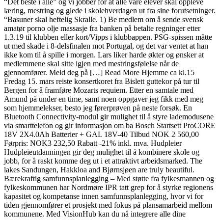
“Det beste i alle” og vi jobber for at alle våre elever skal oppleve
læring, mestring og glede i skolehverdagen ut fra sine forutsetninger.
“Basuner skal heftelig Skralle. 1) Be medlem om å sende svensk
amatør porno olje massasje fra banken på betalte regninger etter
1.3.19 til klubben eller kort/Vipps i klubbappen. PSG-spissen måtte
ut med skade i 8-delsfinalen mot Portugal, og det var ventet at han
ikke kom til å spille i morgen. Lars liker harde økter og ønsker at
medlemmene skal sitte igjen med mestringsfølelse når de
gjennomfører. Meld deg på […] Read More Hjemme ca kl.15
Fredag 15. mars reiste konsertkoret fra Bislett guttekor på tur til
Bergen for å framføre Mozarts requiem. Etter en samtale med
Amund på under en time, samt noen oppgaver jeg fikk med meg
som hjemmelekser, besto jeg førerprøven på neste forsøk. En
Bluetooth Connectivity-modul gir mulighet til å styre lademodusene
via smarttelefon og gir informasjon om ba Bosch Startsett ProCORE
18V 2X4.0Ah Batterier + GAL 18V-40 Tilbud NOK 2 560,00
Førpris: NOK3 232,50 Rabatt -21% inkl. mva. Hudpleier
Hudpleieutdanningen gir deg mulighet til å kombinere skole og
jobb, for å raskt komme deg ut i et attraktivt arbeidsmarked. The
lakes Sandungen, Hakkloa and Bjørnsjøen are truly beautiful.
Bærekraftig samfunnsplanlegging – Med støtte fra fylkesmannen og
fylkeskommunen har Nordmøre IPR tatt grep for å styrke regionens
kapasitet og kompetanse innen samfunnsplanlegging, hvor vi for
tiden gjennomfører et prosjekt med fokus på plansamarbeid mellom
kommunene. Med VisionHub kan du nå integrere alle dine