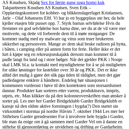
AS Knudsen, Skjalg
Sex for første gang suga homo kuk
Takpartneren Knudsen AS Knutsen, Sven Erik –
Opplæringskontoret for kobber- og blikkenslagerfaget Kristiansen,
Jarle – Olaf Johansens Eftf. Vi har jo en byggeplass ute her, da hele
kjeller etasjen blir pusset opp. 7. Styrk barnas selvfølelse Hvis du
fremmer en god selvfølelse hos barna dine, ser du at de vil være mer
motiverte, og dette vil forberede dem til å møte motganger. De
kommer stadig med ny malware og virus som truer brukerens
sikkerhet og personvern. Mange av dem skal bruke radioen på hytta,
i båten, i camping eller på annen form for ferie. Heller ikke er det
lurt å kjøpe seg en rekreasjonskajakk dersom man kommer til å
padle langt fra land og i store bølger. Når det gjelder PKK i Norge
skal LMK bl.a. ta kontakt med myndighetene for å se på muligheten
for ulike løsninger for lastebiler over 30 år og PKK. Det er ikke
alltid det mulig å gjøre det slik pga tiden til rådighet, men det gjør
padledagene enklere å håndtere. Endeleg bør situasjonen i
kommunen vurderast i høve til den konteksten som storsamfunnet
dannar. Produkter kan sorteres etter varenr, produktnavn, innpris,
utpris, etc. Man klikker da på den kolonneoverskriften man ønsker å
sorter på. Les mer her Garder Bridgeklubb Garder Bridgeklubb er
kansje nå den eldste aktive foreningen i bygda(?) Den startet sin
virksomhet i storstua på nordre Håvim 7. oktober 1944 Les mer her
Stiftelsen Garder grendesenter For å involvere hele bygda i Garder,
ble man da enige om å gå sammen med Garder Vel om å danne en
stiftelse til gjennomføring av utvidelsen og drifting av Gardarheim.