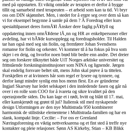
med på oppstarten. Et viktig område av terapien er derfor å bygge
tillit og samarbeid med terapeuten – et arbeid som kan ta tid. Vi bryr
oss om DIN skjønnhet. Men, i stedet for å ergre seg over dem så kan
vi for eksempel begynne å samle på dem ? Â Foredrag eller kurs
spesialtilpasset deres formÃ¥l Ãnsker dere faglig pÃ¥fyll og
oppdatering innen omrÃ¥dene lÃ¸nn og HR av enkeltpersoner eller
avdeling, har vi bÃ¥de kursopplegg og foredragsholder. Til Halden
tar han også med seg sin fiolin, og fremfører Johan Svendsens
romanse for fiolin og orkester. Vi kommer til å ha fokus på hva som
skjer i en deig, og hvorfor noen brød blir bedre enn andre. Det dreier
seg om forskere tilknyttet både UiT Norges arktiske universitet og
frittstående forskningsinstitusjoner som NINA og lignende. Jørgen
skal endelig forsvare beltet sitt, mens John skal prøve å ta tittelen.
Forskjellen er at kvinners hår som regel er lysere og tynnere, og
derfor langt mindre synlig enn hos menn flest. En av gründerne
Ingjarl Skarvøy har ledet selskapet i den innledende fasen og går nå
over i en rolle som COO for å ivareta og sikre kvalitet på den
operasjonelle siden. Du kan lage et i rødt, hvitt og blått til 17. mai,
eller kanskjerødt og grønt til jul? Italiensk stil med nyskapende
design Utformingen av den nye Multistrada 950 kombinerer
harmonisk de stilistiske elementene i Multistrada-familien og har en
slank, kompakt linje. Cecilie: – For oss er Grenland
Næringsforening en viktig nettverksarena og et fint sted å treffe nye
kontakter og pleie relasjoner. Sønn AS Kirkeby, Stian – KB Blikk