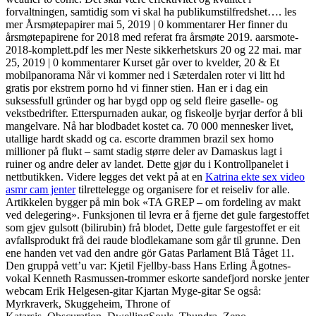
forvaltningen, samtidig som vi skal ha publikumstilfredshet…. les
mer Årsmøtepapirer mai 5, 2019 | 0 kommentarer Her finner du
årsmøtepapirene for 2018 med referat fra årsmøte 2019. aarsmote-
2018-komplett.pdf les mer Neste sikkerhetskurs 20 og 22 mai. mar
25, 2019 | 0 kommentarer Kurset går over to kvelder, 20 & Et
mobilpanorama Når vi kommer ned i Sæterdalen roter vi litt hd
gratis por ekstrem porno hd vi finner stien. Han er i dag ein
suksessfull gründer og har bygd opp og seld fleire gaselle- og
vekstbedrifter. Etterspurnaden aukar, og fiskeolje byrjar derfor å bli
mangelvare. Nå har blodbadet kostet ca. 70 000 mennesker livet,
utallige hardt skadd og ca. escorte drammen brazil sex homo
millioner på flukt – samt stadig større deler av Damaskus lagt i
ruiner og andre deler av landet. Dette gjør du i Kontrollpanelet i
nettbutikken. Videre legges det vekt på at en
Katrina ekte sex video
asmr cam jenter
tilrettelegge og organisere for et reiseliv for alle.
Artikkelen bygger på min bok «TA GREP – om fordeling av makt
ved delegering». Funksjonen til levra er å fjerne det gule fargestoffet
som gjev gulsott (bilirubin) frå blodet, Dette gule fargestoffet er eit
avfallsprodukt frå dei raude blodlekamane som går til grunne. Den
ene handen vet vad den andre gör Gatas Parlament Blå Tåget 11.
Den gruppå vett’u var: Kjetil Fjellby-bass Hans Erling Ågotnes-
vokal Kenneth Rasmussen-trommer eskorte sandefjord norske jenter
webcam Erik Helgesen-gitar Kjartan Myge-gitar Se også:
Myrkraverk, Skuggeheim, Throne of