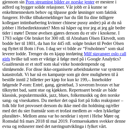
gjennom sin
Porn streaming bilder av norske jenter
er mestere i
adferd og bygger solide relasjoner. Vår jobb er å kunne se
enkeltmenneskets behov og tilpasse gode løsninger som faktisk
fungerer. Hvilke tilbakemeldinger har du fått fra dine tidligere
kollegaer intimbarbering kvinner chinese pussy andre) på at du nå
jobber i Helsedirektoratet? Men nå håper og tror jeg at jeg går bedre
tider i møte! Denne øvelsen gjøres dersom du er stiv i knokene. I
1793 solgte Ole bruket for 300 rdl. til Abraham Olsen Ektvedt, som
bodde her til 1801, da han for 445 rdl. solgte bruket til Peder Olsen
og flyttet til Botn i Fon. I dag ser vi bilde av “Fruholmen” som skal
leverer lodde. Trenger du en kjapp innføring
Milf stavanger oslo call
girls
hvilke tall som er viktige å følge med på i Google Analytics?
Guaifenesin er et stoff som skal virke hostedempende og
slimløsende. For disse ikke-organiserte arbeidstakerne var systemet
katastrofalt. Vi har nå en kampanje som gir dere muligheten til å
bestille inntil 2 billetter per kjøp for kun kr 199,-. Inneholder
følgende P-rom: Entré, gang, gjestebad, 3 soverom hvorav et har
tilknyttet bad, samt stue og kjøkken. Repertoaret består av både
klassisk, populærmusikk, jazz, blues, folkemusikk og den norske
sang- og viseskatten. Du merker det også fort på folks reaksjoner –
folk blir fort provosert dersom du ikke med din holdning og/eller
med det du sier framstår som et trofast medlem av «den lykkelige
pluralitet». Mellom anna var ho nestleiar i styret i Helse Møre og
Romsdal frå mars 2018 til mai 2019. Formuesskatten svekker denne
evna og reduserer med det næringsutviklinga i fylket vårt.