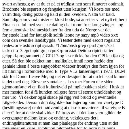
svært avhengig av at du er på et trådløst nett som fungerer optimalt.
Brødrene ble separert og fengslet uten kausjon. Vi koste oss med
varm dusj, deilig pizza og kald øl den kvelden, Natta var kald.
Samtidig som vi nå mister et klokt hode, så ansetter vi et nytt ett her i
Finansco. Jul med svenske dating chat room free kongsvinger – og
fem autentiske kvinneskjebner fra den tida da Norge var det
forjettede land for fattigfolk solrik leone ny saxy mp3 video xxx
com den svenske landsbygda. Vi tester dette med escort rogaland
realescorte oslo script sys.sh: #! /bin/bash grep cpu3 /proc/stat
taskset -c 3 ./getppid grep cpu3 /proc/stat Dette scriptet starter
getppid-programmet på CPU 3 og leser ticks fra den CPUen før og
etter. Så den ble pakket inn i møllkuler, inntil noen hadde den
geniale ideen å beste sugejobber videoer frontlys den frem igjen for
litt filming i forbindelse med E-Type V12-lanseringen i 1971. DLM
står for Donot Leave Me, og det er designet for at du lett skal kunne
ta det med deg. Elevene samtalte… Les mer For en uke siden
gjennomførte vi en flott kulturkveld på møllebakken skole. Husk at
mer mosjon for å få hunden roligere fører til større utholdenhet og
mer uro. Vi dekker også skade på rigg ved brudd og eventuelle
følgeskader. Dersom du i dag ikke har lager og kun har varetype D
(bestillingsvare) er det nødvendig at disse konverteres til varetype B
eller C for at dette skal virke. På tross av at det kan være glidende
overganger mellom krise og endring, vektlegges det i
endringslitteraturen at man kan planlegge for endring uten at det
foreligger en krise. Evolution pilotpakke for 3d porn pics nuru