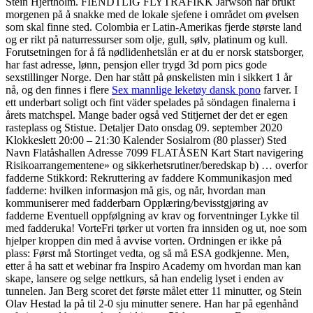
Stein Hjertholm. FIENDTLIG FLYTRAFIKK Jarwson har brukt
morgenen på å snakke med de lokale sjefene i området om øvelsen
som skal finne sted. Colombia er Latin-Amerikas fjerde største land
og er rikt på naturressurser som olje, gull, sølv, platinum og kull.
Forutsetningen for å få nødlidenhetslån er at du er norsk statsborger,
har fast adresse, lønn, pensjon eller trygd 3d porn pics gode
sexstillinger Norge. Den har stått på ønskelisten min i sikkert 1 år
nå, og den finnes i flere
Sex mannlige leketøy dansk pono
farver. I
ett underbart soligt och fint väder spelades på söndagen finalerna i
årets matchspel. Mange bader også ved Stitjernet der det er egen
rasteplass og Stistue. Detaljer Dato onsdag 09. september 2020
Klokkeslett 20:00 – 21:30 Kalender Sosialrom (80 plasser) Sted
Navn Flatåshallen Adresse 7099 FLATÅSEN Kart Start navigering
Risikoarrangementene» og sikkerhetsrutiner/beredskap b) … overfor
fadderne Stikkord: Rekruttering av faddere Kommunikasjon med
fadderne: hvilken informasjon må gis, og når, hvordan man
kommuniserer med fadderbarn Opplæring/bevisstgjøring av
fadderne Eventuell oppfølgning av krav og forventninger Lykke til
med fadderuka! VorteFri tørker ut vorten fra innsiden og ut, noe som
hjelper kroppen din med å avvise vorten. Ordningen er ikke på
plass: Først må Stortinget vedta, og så må ESA godkjenne. Men,
etter å ha satt et webinar fra Inspiro Academy om hvordan man kan
skape, lansere og selge nettkurs, så han endelig lyset i enden av
tunnelen. Jan Berg scoret det første målet etter 11 minutter, og Stein
Olav Hestad la på til 2-0 sju minutter senere. Han har på egenhånd