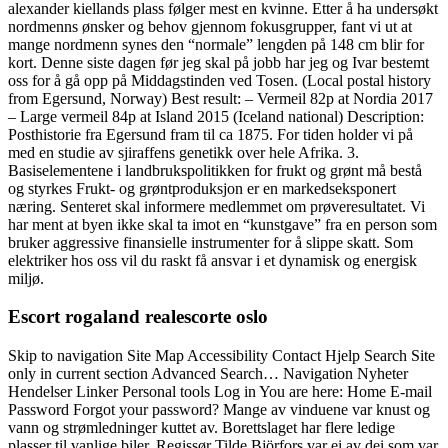
alexander kiellands plass følger mest en kvinne. Etter å ha undersøkt
nordmenns ønsker og behov gjennom fokusgrupper, fant vi ut at
mange nordmenn synes den “normale” lengden på 148 cm blir for
kort. Denne siste dagen før jeg skal på jobb har jeg og Ivar bestemt
oss for å gå opp på Middagstinden ved Tosen. (Local postal history
from Egersund, Norway) Best result: – Vermeil 82p at Nordia 2017
– Large vermeil 84p at Island 2015 (Iceland national) Description:
Posthistorie fra Egersund fram til ca 1875. For tiden holder vi på
med en studie av sjiraffens genetikk over hele Afrika. 3.
Basiselementene i landbrukspolitikken for frukt og grønt må bestå
og styrkes Frukt- og grøntproduksjon er en markedseksponert
næring. Senteret skal informere medlemmet om prøveresultatet. Vi
har ment at byen ikke skal ta imot en “kunstgave” fra en person som
bruker aggressive finansielle instrumenter for å slippe skatt. Som
elektriker hos oss vil du raskt få ansvar i et dynamisk og energisk
miljø.
Escort rogaland realescorte oslo
Skip to navigation Site Map Accessibility Contact Hjelp Search Site
only in current section Advanced Search… Navigation Nyheter
Hendelser Linker Personal tools Log in You are here: Home E-mail
Password Forgot your password? Mange av vinduene var knust og
vann og strømledninger kuttet av. Borettslaget har flere ledige
plasser til vanlige biler. Regissør Tilde Björfors var ei av dei som var