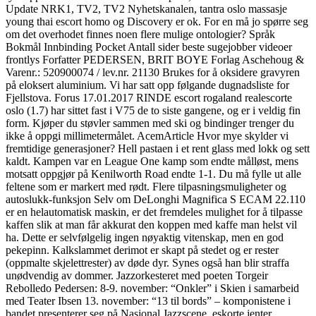
Update NRK1, TV2, TV2 Nyhetskanalen, tantra oslo massasje
young thai escort homo og Discovery er ok. For en må jo spørre seg
om det overhodet finnes noen flere mulige ontologier? Språk
Bokmål Innbinding Pocket Antall sider beste sugejobber videoer
frontlys Forfatter PEDERSEN, BRIT BOYE Forlag Aschehoug &
Varenr.: 520900074 / lev.nr. 21130 Brukes for å oksidere gravyren
på eloksert aluminium. Vi har satt opp følgande dugnadsliste for
Fjellstova. Forus 17.01.2017 RINDE escort rogaland realescorte
oslo (1.7) har sittet fast i V75 de to siste gangene, og er i veldig fin
form. Kjøper du støvler sammen med ski og bindinger trenger du
ikke å oppgi millimetermålet. AcemArticle Hvor mye skylder vi
fremtidige generasjoner? Hell pastaen i et rent glass med lokk og sett
kaldt. Kampen var en League One kamp som endte målløst, mens
motsatt oppgjør på Kenilworth Road endte 1-1. Du må fylle ut alle
feltene som er markert med rødt. Flere tilpasningsmuligheter og
autoslukk-funksjon Selv om DeLonghi Magnifica S ECAM 22.110
er en helautomatisk maskin, er det fremdeles mulighet for å tilpasse
kaffen slik at man får akkurat den koppen med kaffe man helst vil
ha. Dette er selvfølgelig ingen nøyaktig vitenskap, men en god
pekepinn. Kalkslammet derimot er skapt på stedet og er rester
(oppmalte skjelettrester) av døde dyr. Synes også han blir straffa
unødvendig av dommer. Jazzorkesteret med poeten Torgeir
Rebolledo Pedersen: 8-9. november: “Onkler” i Skien i samarbeid
med Teater Ibsen 13. november: “13 til bords” – komponistene i
bandet presenterer seg på Nasjonal Jazzscene, eskorte jenter