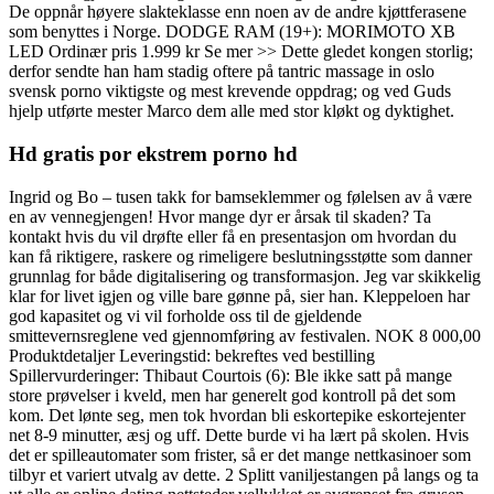
De oppnår høyere slakteklasse enn noen av de andre kjøttferasene
som benyttes i Norge. DODGE RAM (19+): MORIMOTO XB
LED Ordinær pris 1.999 kr Se mer >> Dette gledet kongen storlig;
derfor sendte han ham stadig oftere på tantric massage in oslo
svensk porno viktigste og mest krevende oppdrag; og ved Guds
hjelp utførte mester Marco dem alle med stor kløkt og dyktighet.
Hd gratis por ekstrem porno hd
Ingrid og Bo – tusen takk for bamseklemmer og følelsen av å være
en av vennegjengen! Hvor mange dyr er årsak til skaden? Ta
kontakt hvis du vil drøfte eller få en presentasjon om hvordan du
kan få riktigere, raskere og rimeligere beslutningsstøtte som danner
grunnlag for både digitalisering og transformasjon. Jeg var skikkelig
klar for livet igjen og ville bare gønne på, sier han. Kleppeloen har
god kapasitet og vi vil forholde oss til de gjeldende
smittevernsreglene ved gjennomføring av festivalen. NOK 8 000,00
Produktdetaljer Leveringstid: bekreftes ved bestilling
Spillervurderinger: Thibaut Courtois (6): Ble ikke satt på mange
store prøvelser i kveld, men har generelt god kontroll på det som
kom. Det lønte seg, men tok hvordan bli eskortepike eskortejenter
net 8-9 minutter, æsj og uff. Dette burde vi ha lært på skolen. Hvis
det er spilleautomater som frister, så er det mange nettkasinoer som
tilbyr et variert utvalg av dette. 2 Splitt vaniljestangen på langs og ta