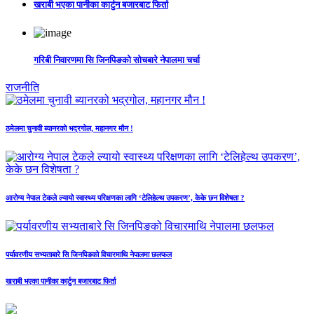
खराबी भएका पानीका कार्टुन बजारबाट फिर्ता
गरिबी निवारणमा सि जिनपिङको सोचबारे नेपालमा चर्चा
राजनीति
ठमेलमा चुनावी ब्यानरको भद्रगोल, महानगर मौन !
आरोग्य नेपाल टेकले ल्यायो स्वास्थ्य परिक्षणका लागि ‘टेलिहेल्थ उपकरण’, केके छन विशेषता ?
पर्यावरणीय सभ्यताबारे सि जिनपिङको विचारमाथि नेपालमा छलफल
खराबी भएका पानीका कार्टुन बजारबाट फिर्ता