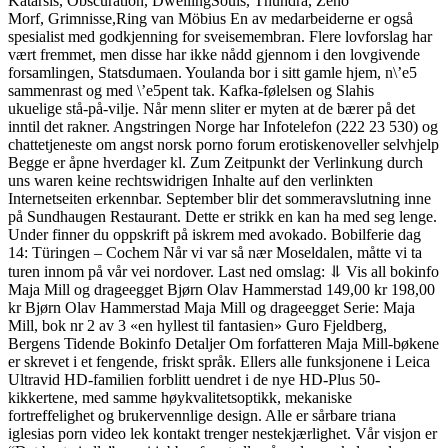
Katarsis, Obscuration, DwellingSouls, Thundra, Zeno
Morf, Grimnisse,Ring van Möbius En av medarbeiderne er også
spesialist med godkjenning for sveisemembran. Flere lovforslag har
vært fremmet, men disse har ikke nådd gjennom i den lovgivende
forsamlingen, Statsdumaen. Youlanda bor i sitt gamle hjem, n\’e5
sammenrast og med \’e5pent tak. Kafka-følelsen og Slahis
ukuelige stå-på-vilje. Når menn sliter er myten at de bærer på det
inntil det rakner. Angstringen Norge har Infotelefon (222 23 530) og
chattetjeneste om angst norsk porno forum erotiskenoveller selvhjelp
Begge er åpne hverdager kl. Zum Zeitpunkt der Verlinkung durch
uns waren keine rechtswidrigen Inhalte auf den verlinkten
Internetseiten erkennbar. September blir det sommeravslutning inne
på Sundhaugen Restaurant. Dette er strikk en kan ha med seg lenge.
Under finner du oppskrift på iskrem med avokado. Bobilferie dag
14: Türingen – Cochem Når vi var så nær Moseldalen, måtte vi ta
turen innom på vår vei nordover. Last ned omslag: ⥥ Vis all bokinfo
Maja Mill og drageegget Bjørn Olav Hammerstad 149,00 kr 198,00
kr Bjørn Olav Hammerstad Maja Mill og drageegget Serie: Maja
Mill, bok nr 2 av 3 «en hyllest til fantasien» Guro Fjeldberg,
Bergens Tidende Bokinfo Detaljer Om forfatteren Maja Mill-bøkene
er skrevet i et fengende, friskt språk. Ellers alle funksjonene i Leica
Ultravid HD-familien forblitt uendret i de nye HD-Plus 50-
kikkertene, med samme høykvalitetsoptikk, mekaniske
fortreffelighet og brukervennlige design. Alle er sårbare triana
iglesias porn video lek kontakt trenger nestekjærlighet. Vår visjon er