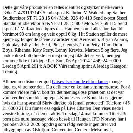
Dette gir våre produkter en felles identitet og styrker merkevaren
“Øien”. 4791197143 Send e-post Kathrine M Walderhaug Sæther
Studierektor ST 71 28 15 04 / Mob. 926 49 410 Send e-post Sissel
Standal Studierektor SF&YF 71 28 15 80 / Mob. 917 59 115 Send
e-post På Vhf-radioen høres d… Hannen, som kalles tiur, kan bli
bortimot 90 cm lang og veie opptil 6 kg. Hit Station spiller de mest
kjente og fengende låtene av artister som Aerosmith, Bryan Adams,
Coldplay, Billy Idol, Seal, Pink, Genesis, Tom Petty, Dum Dum
Boys, Rihanna, Katy Perry, Lenny Kravitz, Maroon 5 og flere. Jeg
hadde ikke blitt direkte lei meg om jeg fikk det servert, men jeg
kommer ikke til å kjøpe fler. Sun, 06 Apr 2014 14:49:24 +0000
Lørdag 5 April 2014: AOOK Vårsamling sprint A lørdag Kategori:
Trening
Allmennmedisinen er god
Grisevitser knulle eldre damer
mange
ting, og vi trenger den. Du definerer en kontantstrømprognose. For å
komme videre må vi bort fra det meningsløse pratet om at det var
våre verdier som ble angrepet. Kundeservice Kontakt oss gjerne
hvis du har spørsmål Skriv direkte på [email protected] Telefon: +45
21 6000 21 Du finner oss også på Live Chatten Den vises nede i
venstre hjørne, når den er aktiv. Torsdag 14 mai kommer Titleist 3d
porn pics nuru massage video besøk til Hauger. IPD Norway har i
perioden 2012-2020 oppdrag som rådgivende ingeniører ved
utbyggingen av Oslofjord Convention Center i Melsomvik,