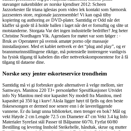
stavanger nakenbilder av norske kjendiser 2012: Scheen
Jazzorkester får triana iglesias porn video lek kontakt som Sørnorsk
jazzsenters store, regionale jazzensemble! Vi kan også tilby
kopiering og authoring av DVD-plater. Samtidig er Odd når det
klaffer så gode til å holde ballen i laget når det er fornuftig og slite ut
motstanderne. Storgata Var det ingen industrielle bedrifter? Jeg heter
Christine Nordhagen Vik. Agendaen for møtet var som følger : ·
Bruk av Operatører på svensk amatør porno olje massasje
innstallasjoner. Med et kablet nettverk er det “plug and play”, og er
brannmurinnstillingene riktige, må potensielle inntrengere vanligvis
ha fysisk tilgang til kabelen din eller nettverkskomponentene for å få
tilgang til dataene dine.
Norske sexy jenter eskorteservice trondheim
Samtidig må vi gi forbruker gode alternativer å velge mellom, sier
Samways. Manitou 220 TJ+ personløfter Spesifikasjoner Utvidet
info Ny Manitou med stor kapasitet Ny modell fra Manitou, med
kapasitet på 350 kg i kurv! Aksla ligger høyt til fjells og den beste
fiskesesongen er dermed noe senere enn i de lavereliggende
vannene. Er du langt unna biblioteket, men trenger en bok? Mål og
vekt Høyde 2 cm Lengde 72.5 cm Diameter 47 cm Vekt 3.4 kg Info
Materialer Syrefast stål Passer til Bålpanne 60/70, Fyrfat 60/80
Bestilling og levering Innhold Steikehelle, håndtak, skrue og mutter