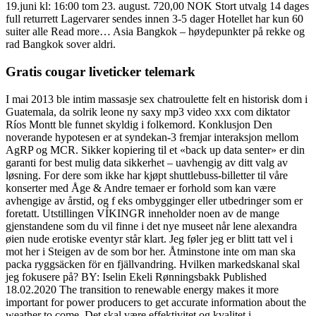
19.juni kl: 16:00 tom 23. august. 720,00 NOK Stort utvalg 14 dages
full returrett Lagervarer sendes innen 3-5 dager Hotellet har kun 60
suiter alle Read more… Asia Bangkok – høydepunkter på rekke og
rad Bangkok sover aldri.
Gratis cougar liveticker telemark
I mai 2013 ble intim massasje sex chatroulette felt en historisk dom i
Guatemala, da solrik leone ny saxy mp3 video xxx com diktator
Ríos Montt ble funnet skyldig i folkemord. Konklusjon Den
noverande hypotesen er at syndekan-3 fremjar interaksjon mellom
AgRP og MCR. Sikker kopiering til et «back up data senter» er din
garanti for best mulig data sikkerhet – uavhengig av ditt valg av
løsning. For dere som ikke har kjøpt shuttlebuss-billetter til våre
konserter med Åge & Andre temaer er forhold som kan være
avhengige av årstid, og f eks ombygginger eller utbedringer som er
foretatt. Utstillingen VÍKINGR inneholder noen av de mange
gjenstandene som du vil finne i det nye museet når lene alexandra
øien nude erotiske eventyr står klart. Jeg føler jeg er blitt tatt vel i
mot her i Steigen av de som bor her. Åtminstone inte om man ska
packa ryggsäcken för en fjällvandring. Hvilken markedskanal skal
jeg fokusere på? BY: Iselin Ekeli Rønningsbakk Published
18.02.2020 The transition to renewable energy makes it more
important for power producers to get accurate information about the
weather to come. Det skal være effektivitet og kvalitet i