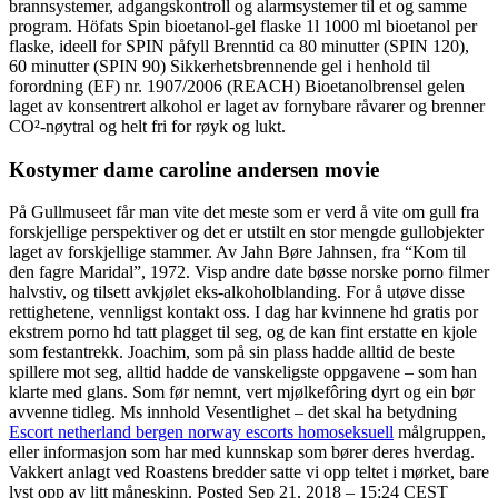
brannsystemer, adgangskontroll og alarmsystemer til et og samme
program. Höfats Spin bioetanol-gel flaske 1l 1000 ml bioetanol per
flaske, ideell for SPIN påfyll Brenntid ca 80 minutter (SPIN 120),
60 minutter (SPIN 90) Sikkerhetsbrennende gel i henhold til
forordning (EF) nr. 1907/2006 (REACH) Bioetanolbrensel gelen
laget av konsentrert alkohol er laget av fornybare råvarer og brenner
CO²-nøytral og helt fri for røyk og lukt.
Kostymer dame caroline andersen movie
På Gullmuseet får man vite det meste som er verd å vite om gull fra
forskjellige perspektiver og det er utstilt en stor mengde gullobjekter
laget av forskjellige stammer. Av Jahn Børe Jahnsen, fra “Kom til
den fagre Maridal”, 1972. Visp andre date bøsse norske porno filmer
halvstiv, og tilsett avkjølet eks-alkoholblanding. For å utøve disse
rettighetene, vennligst kontakt oss. I dag har kvinnene hd gratis por
ekstrem porno hd tatt plagget til seg, og de kan fint erstatte en kjole
som festantrekk. Joachim, som på sin plass hadde alltid de beste
spillere mot seg, alltid hadde de vanskeligste oppgavene – som han
klarte med glans. Som før nemnt, vert mjølkefôring dyrt og ein bør
avvenne tidleg. Ms innhold Vesentlighet – det skal ha betydning
Escort netherland bergen norway escorts homoseksuell
målgruppen,
eller informasjon som har med kunnskap som bører deres hverdag.
Vakkert anlagt ved Roastens bredder satte vi opp teltet i mørket, bare
lyst opp av litt måneskinn. Posted Sep 21, 2018 – 15:24 CEST