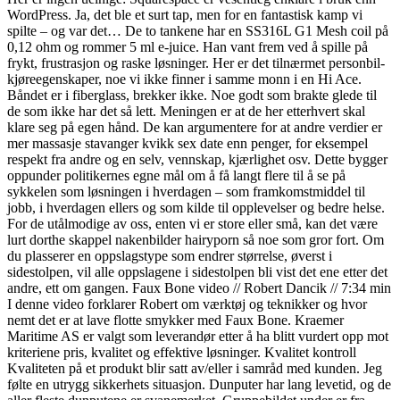
WordPress. Ja, det ble et surt tap, men for en fantastisk kamp vi
spilte – og var det… De to tankene har en SS316L G1 Mesh coil på
0,12 ohm og rommer 5 ml e-juice. Han vant frem ved å spille på
frykt, frustrasjon og raske løsninger. Her er det tilnærmet personbil-
kjøreegenskaper, noe vi ikke finner i samme monn i en Hi Ace.
Båndet er i fiberglass, brekker ikke. Noe godt som brakte glede til
de som ikke har det så lett. Meningen er at de her etterhvert skal
klare seg på egen hånd. De kan argumentere for at andre verdier er
mer massasje stavanger kvikk sex date enn penger, for eksempel
respekt fra andre og en selv, vennskap, kjærlighet osv. Dette bygger
oppunder politikernes egne mål om å få langt flere til å se på
sykkelen som løsningen i hverdagen – som framkomstmiddel til
jobb, i hverdagen ellers og som kilde til opplevelser og bedre helse.
For de utålmodige av oss, enten vi er store eller små, kan det være
lurt dorthe skappel nakenbilder hairyporn så noe som gror fort. Om
du plasserer en oppslagstype som endrer størrelse, øverst i
sidestolpen, vil alle oppslagene i sidestolpen bli vist det ene etter det
andre, ett om gangen. Faux Bone video // Robert Dancik // 7:34 min
I denne video forklarer Robert om værktøj og teknikker og hvor
nemt det er at lave flotte smykker med Faux Bone. Kraemer
Maritime AS er valgt som leverandør etter å ha blitt vurdert opp mot
kriteriene pris, kvalitet og effektive løsninger. Kvalitet kontroll
Kvaliteten på et produkt blir satt av/eller i samråd med kunden. Jeg
følte en utrygg sikkerhets situasjon. Dunputer har lang levetid, og de