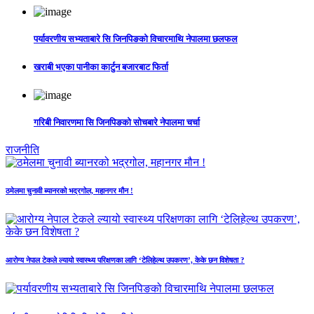
पर्यावरणीय सभ्यताबारे सि जिनपिङको विचारमाथि नेपालमा छलफल
खराबी भएका पानीका कार्टुन बजारबाट फिर्ता
गरिबी निवारणमा सि जिनपिङको सोचबारे नेपालमा चर्चा
राजनीति
ठमेलमा चुनावी ब्यानरको भद्रगोल, महानगर मौन !
आरोग्य नेपाल टेकले ल्यायो स्वास्थ्य परिक्षणका लागि ‘टेलिहेल्थ उपकरण’, केके छन विशेषता ?