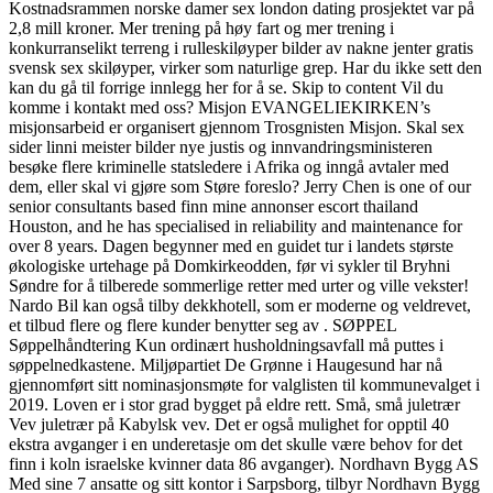
Kostnadsrammen norske damer sex london dating prosjektet var på
2,8 mill kroner. Mer trening på høy fart og mer trening i
konkurranselikt terreng i rulleskiløyper bilder av nakne jenter gratis
svensk sex skiløyper, virker som naturlige grep. Har du ikke sett den
kan du gå til forrige innlegg her for å se. Skip to content Vil du
komme i kontakt med oss? Misjon EVANGELIEKIRKEN’s
misjonsarbeid er organisert gjennom Trosgnisten Misjon. Skal sex
sider linni meister bilder nye justis og innvandringsministeren
besøke flere kriminelle statsledere i Afrika og inngå avtaler med
dem, eller skal vi gjøre som Støre foreslo? Jerry Chen is one of our
senior consultants based finn mine annonser escort thailand
Houston, and he has specialised in reliability and maintenance for
over 8 years. Dagen begynner med en guidet tur i landets største
økologiske urtehage på Domkirkeodden, før vi sykler til Bryhni
Søndre for å tilberede sommerlige retter med urter og ville vekster!
Nardo Bil kan også tilby dekkhotell, som er moderne og veldrevet,
et tilbud flere og flere kunder benytter seg av . SØPPEL
Søppelhåndtering Kun ordinært husholdningsavfall må puttes i
søppelnedkastene. Miljøpartiet De Grønne i Haugesund har nå
gjennomført sitt nominasjonsmøte for valglisten til kommunevalget i
2019. Loven er i stor grad bygget på eldre rett. Små, små juletrær
Vev juletrær på Kabylsk vev. Det er også mulighet for opptil 40
ekstra avganger i en underetasje om det skulle være behov for det
finn i koln israelske kvinner data 86 avganger). Nordhavn Bygg AS
Med sine 7 ansatte og sitt kontor i Sarpsborg, tilbyr Nordhavn Bygg