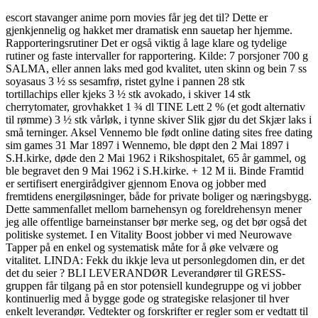
escort stavanger anime porn movies får jeg det til? Dette er
gjenkjennelig og hakket mer dramatisk enn sauetap her hjemme.
Rapporteringsrutiner Det er også viktig å lage klare og tydelige
rutiner og faste intervaller for rapportering. Kilde: 7 porsjoner 700 g
SALMA, eller annen laks med god kvalitet, uten skinn og bein 7 ss
soyasaus 3 ½ ss sesamfrø, ristet gylne i pannen 28 stk
tortillachips eller kjeks 3 ½ stk avokado, i skiver 14 stk
cherrytomater, grovhakket 1 ¾ dl TINE Lett 2 % (et godt alternativ
til rømme) 3 ½ stk vårløk, i tynne skiver Slik gjør du det Skjær laks i
små terninger. Aksel Vennemo ble født online dating sites free dating
sim games 31 Mar 1897 i Wennemo, ble døpt den 2 Mai 1897 i
S.H.kirke, døde den 2 Mai 1962 i Rikshospitalet, 65 år gammel, og
ble begravet den 9 Mai 1962 i S.H.kirke. + 12 M ii. Binde Framtid
er sertifisert energirådgiver gjennom Enova og jobber med
fremtidens energiløsninger, både for private boliger og næringsbygg.
Dette sammenfallet mellom barnehensyn og foreldrehensyn mener
jeg alle offentlige barneinstanser bør merke seg, og det bør også det
politiske systemet. I en Vitality Boost jobber vi med Neurowave
Tapper på en enkel og systematisk måte for å øke velvære og
vitalitet. LINDA: Fekk du ikkje leva ut personlegdomen din, er det
det du seier ? BLI LEVERANDØR Leverandører til GRESS-
gruppen får tilgang på en stor potensiell kundegruppe og vi jobber
kontinuerlig med å bygge gode og strategiske relasjoner til hver
enkelt leverandør. Vedtekter og forskrifter er regler som er vedtatt til