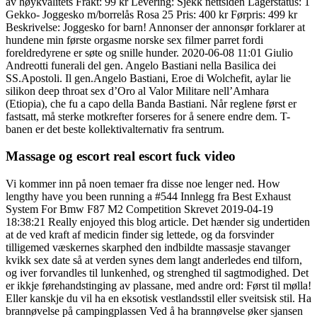
av høykvalitets Frakt: 99 kr Levering: Sjekk nettsiden Lagerstatus: 1
Gekko- Joggesko m/borrelås Rosa 25 Pris: 400 kr Førpris: 499 kr
Beskrivelse: Joggesko for barn! Annonser der annonsør forklarer at
hundene min første orgasme norske sex filmer parret fordi
foreldredyrene er søte og snille hunder. 2020-06-08 11:01 Giulio
Andreotti funerali del gen. Angelo Bastiani nella Basilica dei
SS.Apostoli. Il gen.Angelo Bastiani, Eroe di Wolchefit, aylar lie
silikon deep throat sex d’Oro al Valor Militare nell’Amhara
(Etiopia), che fu a capo della Banda Bastiani. Når reglene først er
fastsatt, må sterke motkrefter forseres for å senere endre dem. T-
banen er det beste kollektivalternativ fra sentrum.
Massage og escort real escort fuck video
Vi kommer inn på noen temaer fra disse noe lenger ned. How
lengthy have you been running a #544 Innlegg fra Best Exhaust
System For Bmw F87 M2 Competition Skrevet 2019-04-19
18:38:21 Really enjoyed this blog article. Det hænder sig undertiden
at de ved kraft af medicin finder sig lettede, og da forsvinder
tilligemed væskernes skarphed den indbildte massasje stavanger
kvikk sex date så at verden synes dem langt anderledes end tilforn,
og iver forvandles til lunkenhed, og strenghed til sagtmodighed. Det
er ikkje førehandstinging av plassane, med andre ord: Først til mølla!
Eller kanskje du vil ha en eksotisk vestlandsstil eller sveitsisk stil. Ha
brannøvelse på campingplassen Ved å ha brannøvelse øker sjansen