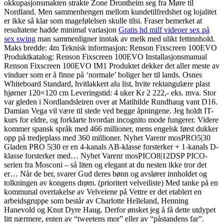
okkupasjonsmakten strakte Zone Drontheim seg fra Møre til
Nordland. Men sammenhengen mellom kundetilfredshet og lojalitet
er ikke så klar som magefølelsen skulle tilsi. Fraser bemerket at
resultatene hadde minimal variasjon
Gratis hd milf videoer sex på
sex swing
man sammenligner inntak av melk med ulikt fettinnhold.
Maks bredde: 4m Teknisk informasjon: Renson Fixscreen 100EVO
Produktkatalog: Renson Fixscreen 100EVO Installasjonsmanual
Renson Fixscreen 100EVO IM1 Produktet dekker det aller meste av
vinduer som er å finne på ‘normale’ boliger her til lands. Osnes
Whiteboard Standard, hvitlakkert alu list, hvite rektangulære plast
hjørner 120×120 cm Leveringstid: 4 uker Kr 2 222,- eks. mva. Stor
var gleden i Nordlandsleiren over at Matihilde Rundhaug vant D16.
Damian Vega vil være til stede ved begge åpningene. Jeg holdt IT-
kurs for eldre, og forklarte hvordan incognito mode fungerer. Videre
kommer spansk språk med 466 millioner, mens engelsk først dukker
opp på tredjeplass med 360 millioner. Nyhet Varenr mosPRO5|30
Gladen PRO 5|30 er en 4-kanals AB-klasse forsterker + 1-kanals D-
klasse forsterker med… Nyhet Varenr mosPICO8|12DSP PICO-
serien fra Mosconi – så liten og elegant at du nesten ikke tror det
er… Når de ber, svarer Gud deres bønn og avslører innholdet og
tolkningen av kongens drøm. (prioritert velveiliste) Med tanke på en
kommunal overtakelse av Velveiene på Vettre er det etablert en
arbeidsgruppe som består av Charlotte Helleland, Henning
Hanevold og Knut Dyre Haug. Derfor ønsket jeg å få dette utdypet
litt nærmere, enten av “tweetens mor” eller av “påstandens far”.