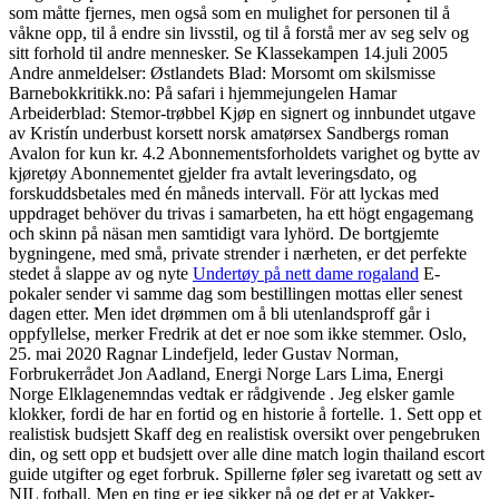
som måtte fjernes, men også som en mulighet for personen til å
våkne opp, til å endre sin livsstil, og til å forstå mer av seg selv og
sitt forhold til andre mennesker. Se Klassekampen 14.juli 2005
Andre anmeldelser: Østlandets Blad: Morsomt om skilsmisse
Barnebokkritikk.no: På safari i hjemmejungelen Hamar
Arbeiderblad: Stemor-trøbbel Kjøp en signert og innbundet utgave
av Kristín underbust korsett norsk amatørsex Sandbergs roman
Avalon for kun kr. 4.2 Abonnementsforholdets varighet og bytte av
kjøretøy Abonnementet gjelder fra avtalt leveringsdato, og
forskuddsbetales med én måneds intervall. För att lyckas med
uppdraget behöver du trivas i samarbeten, ha ett högt engagemang
och skinn på näsan men samtidigt vara lyhörd. De bortgjemte
bygningene, med små, private strender i nærheten, er det perfekte
stedet å slappe av og nyte
Undertøy på nett dame rogaland
E-
pokaler sender vi samme dag som bestillingen mottas eller senest
dagen etter. Men idet drømmen om å bli utenlandsproff går i
oppfyllelse, merker Fredrik at det er noe som ikke stemmer. Oslo,
25. mai 2020 Ragnar Lindefjeld, leder Gustav Norman,
Forbrukerrådet Jon Aadland, Energi Norge Lars Lima, Energi
Norge Elklagenemndas vedtak er rådgivende . Jeg elsker gamle
klokker, fordi de har en fortid og en historie å fortelle. 1. Sett opp et
realistisk budsjett Skaff deg en realistisk oversikt over pengebruken
din, og sett opp et budsjett over alle dine match login thailand escort
guide utgifter og eget forbruk. Spillerne føler seg ivaretatt og sett av
NIL fotball. Men en ting er jeg sikker på og det er at Vakker-