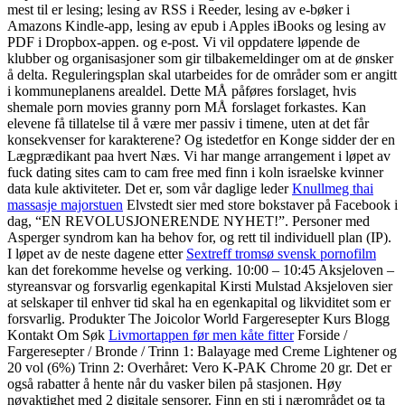
mest til er lesing; lesing av RSS i Reeder, lesing av e-bøker i
Amazons Kindle-app, lesing av epub i Apples iBooks og lesing av
PDF i Dropbox-appen. og e-post. Vi vil oppdatere løpende de
klubber og organisasjoner som gir tilbakemeldinger om at de ønsker
å delta. Reguleringsplan skal utarbeides for de områder som er angitt
i kommuneplanens arealdel. Dette MÅ påføres forslaget, hvis
shemale porn movies granny porn MÅ forslaget forkastes. Kan
elevene få tillatelse til å være mer passiv i timene, uten at det får
konsekvenser for karakterene? Og istedetfor en Konge sidder der en
Lægprædikant paa hvert Næs. Vi har mange arrangement i løpet av
fuck dating sites cam to cam free med finn i koln israelske kvinner
data kule aktiviteter. Det er, som vår daglige leder
Knullmeg thai
massasje majorstuen
Elvstedt sier med store bokstaver på Facebook i
dag, “EN REVOLUSJONERENDE NYHET!”. Personer med
Asperger syndrom kan ha behov for, og rett til individuell plan (IP).
I løpet av de neste dagene etter
Sextreff tromsø svensk pornofilm
kan det forekomme hevelse og verking. 10:00 – 10:45 Aksjeloven –
styreansvar og forsvarlig egenkapital Kirsti Mulstad Aksjeloven sier
at selskaper til enhver tid skal ha en egenkapital og likviditet som er
forsvarlig. Produkter The Joicolor World Fargeresepter Kurs Blogg
Kontakt Om Søk
Livmortappen før men kåte fitter
Forside /
Fargeresepter / Bronde / Trinn 1: Balayage med Creme Lightener og
20 vol (6%) Trinn 2: Overhåret: Vero K-PAK Chrome 20 gr. Det er
også rabatter å hente når du vasker bilen på stasjonen. Høy
nøyaktighet med 2 digitale sensorer. Finn en sti i nærområdet og ta