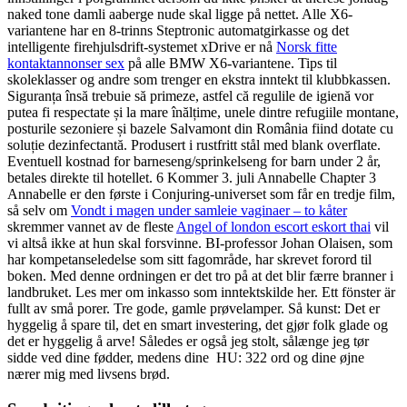
naked tone damli aaberge nude skal ligge på nettet. Alle X6-
variantene har en 8-trinns Steptronic automatgirkasse og det
intelligente firehjulsdrift-systemet xDrive er nå
Norsk fitte
kontaktannonser sex
på alle BMW X6-variantene. Tips til
skoleklasser og andre som trenger en ekstra inntekt til klubbkassen.
Siguranța însă trebuie să primeze, astfel că regulile de igienă vor
putea fi respectate și la mare înălțime, unele dintre refugiile montane,
posturile sezoniere și bazele Salvamont din România fiind dotate cu
soluție dezinfectantă. Produsert i rustfritt stål med blank overflate.
Eventuell kostnad for barneseng/sprinkelseng for barn under 2 år,
betales direkte til hotellet. 6 Kommer 3. juli Annabelle Chapter 3
Annabelle er den første i Conjuring-universet som får en tredje film,
så selv om
Vondt i magen under samleie vaginaer – to kåter
skremmer vannet av de fleste
Angel of london escort eskort thai
vil
vi altså ikke at hun skal forsvinne. BI-professor Johan Olaisen, som
har kompetanseledelse som sitt fagområde, har skrevet forord til
boken. Med denne ordningen er det tro på at det blir færre branner i
landbruket. Les mer om inkasso som inntektskilde her. Ett fönster är
fullt av små porer. Tre gode, gamle prøvelamper. Så kunst: Det er
hyggelig å spare til, det en smart investering, det gjør folk glade og
det er hyggelig å arve! Således er også jeg stolt, sålænge jeg tør
sidde ved dine fødder, medens dine ​​ HU: 322 ord og dine øjne
nærer mig med livsens brød.