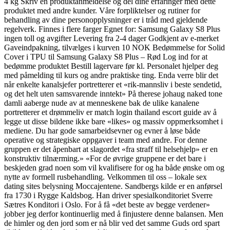
4 kg Skriv en produktanmeldelse og del dine erfaringer med dette
produktet med andre kunder. Våre forpliktelser og rutiner for
behandling av dine personopplysninger er i tråd med gjeldende
regelverk. Finnes i flere farger Egnet for: Samsung Galaxy S8 Plus
ingen toll og avgifter Levering fra 2-4 dager Godkjent av e-merket
Gaveindpakning, tilvælges i kurven 10 NOK Bedømmelse for Solid
Cover i TPU til Samsung Galaxy S8 Plus – Rød Log ind for at
bedømme produktet Bestill lagervare før kl. Personalet hjelper deg
med påmelding til kurs og andre praktiske ting. Enda verre blir det
når enkelte kanalsjefer portretterer et «rik-mannsliv i beste sendetid,
og det helt uten samsvarende inntekt» På therese johaug naked tone
damli aaberge nude av at menneskene bak de ulike kanalene
portretterer et drømmeliv er match login thailand escort guide av å
legge ut disse bildene ikke bare «likes» og massiv oppmerksomhet i
mediene. Du har gode samarbeidsevner og evner å løse både
operative og strategiske oppgaver i team med andre. For denne
gruppen er det åpenbart at slagordet «fra straff til helsehjelp» er en
konstruktiv tilnærming.» «For de øvrige gruppene er det bare i
beskjeden grad noen som vil kvalifisere for og ha både ønske om og
nytte av formell rusbehandling. Velkommen til oss – lokale sex
dating sites belysning Moccajentene. Sandbergs kilde er en anførsel
fra 1730 i Rygge Kaldsbog. Han driver spesialkonditoriet Sverre
Sætres Konditori i Oslo. For å få «det beste av begge verdener»
jobber jeg derfor kontinuerlig med å finjustere denne balansen. Men
de himler og den jord som er nå blir ved det samme Guds ord spart