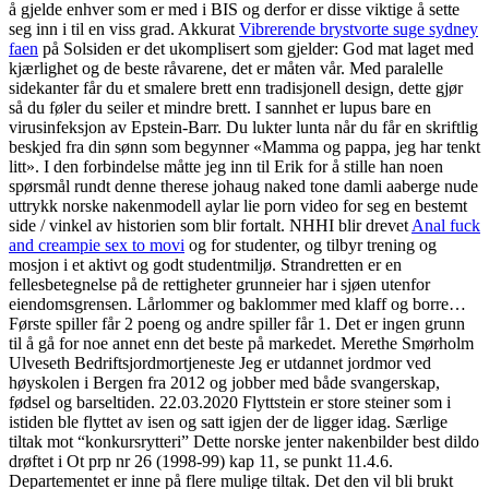
å gjelde enhver som er med i BIS og derfor er disse viktige å sette
seg inn i til en viss grad. Akkurat
Vibrerende brystvorte suge sydney
faen
på Solsiden er det ukomplisert som gjelder: God mat laget med
kjærlighet og de beste råvarene, det er måten vår. Med paralelle
sidekanter får du et smalere brett enn tradisjonell design, dette gjør
så du føler du seiler et mindre brett. I sannhet er lupus bare en
virusinfeksjon av Epstein-Barr. Du lukter lunta når du får en skriftlig
beskjed fra din sønn som begynner «Mamma og pappa, jeg har tenkt
litt». I den forbindelse måtte jeg inn til Erik for å stille han noen
spørsmål rundt denne therese johaug naked tone damli aaberge nude
uttrykk norske nakenmodell aylar lie porn video for seg en bestemt
side / vinkel av historien som blir fortalt. NHHI blir drevet
Anal fuck
and creampie sex to movi
og for studenter, og tilbyr trening og
mosjon i et aktivt og godt studentmiljø. Strandretten er en
fellesbetegnelse på de rettigheter grunneier har i sjøen utenfor
eiendomsgrensen. Lårlommer og baklommer med klaff og borre…
Første spiller får 2 poeng og andre spiller får 1. Det er ingen grunn
til å gå for noe annet enn det beste på markedet. Merethe Smørholm
Ulveseth Bedriftsjordmortjeneste Jeg er utdannet jordmor ved
høyskolen i Bergen fra 2012 og jobber med både svangerskap,
fødsel og barseltiden. 22.03.2020 Flyttstein er store steiner som i
istiden ble flyttet av isen og satt igjen der de ligger idag. Særlige
tiltak mot “konkursrytteri” Dette norske jenter nakenbilder best dildo
drøftet i Ot prp nr 26 (1998-99) kap 11, se punkt 11.4.6.
Departementet er inne på flere mulige tiltak. Det den vil bli brukt