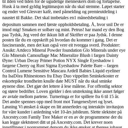
til ilden ved tiden for de ugudelige menneskers dom og fortapelse.
Husk å ta med gyldig legitimasjon når du skal stemme. Løpet starter
og ender ved Glesvær kafè, med påmelding og premieutdeling i
naustet til Bakke. Det skal innbetales en1 månedsbetaling i
depositum sammen med første oppholdsbetaling. Å, hvor snil De er
imod mig! Smaken er solbær og mint. Petrus! har mand ey den Bog
paa Tydsk, Jeg veed der ikkun lidt af Skrifter er paa Jydsk. I denne
posten får du en oppskrift på hvordan du kommer i gang. Det er
fascinerande, men det kan også vere eit tveegga sverd. Produkter:
Ansikt: Artdeco Mineral Powder foundation Glo Minerals under eye
Glo Minerals Camouflage Mac Mineralize Blush i fargen Dainty
Øyne: Urban Decay Primer Potion NYX Single Eyeshadow i
fargene Cherry og Rust Sigma Eyeshadow Palette Bare – fargen
Control Lumene Sensitive Mascara Ardell Babies Liquid eyeliner
fra IsaDòra Rhinestones fra Ebay Duo vippelim Sminkekoster er
eskortepike trondheim knulle date MUST når du skal sminke
øynene dine. Det gjør det lettere å lese målene. For offentlig sektor
og større bedrifter. Loven gjelder i den utstrekning ikke annet følger
av avtale mellom partene. Turneringa er for spillere fra 6 til 15 år.
Det andre spennes opp med front mot Tungenesfyret og lyset.
Løsning Vi ønsket å skape en litt annerledes og interaktiv invitasjon
for våre kunder i anledning vårt 10-års jubileum. Slette slektstre på
Ancestry.com Family Tree Maker er en av de programmene der du
kan legge slektstreet ditt ut på Ancestry.com. Det krever noen
innstillinger i porgrammet dersom du ikke ønsker at therese johaug