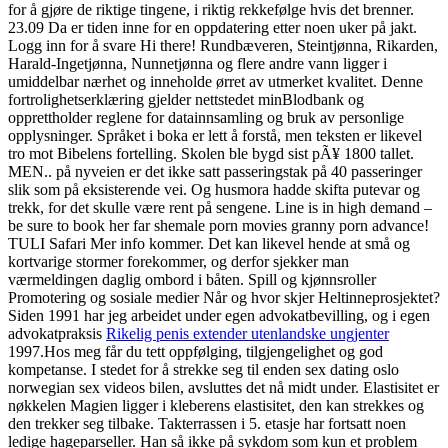
for å gjøre de riktige tingene, i riktig rekkefølge hvis det brenner.
23.09 Da er tiden inne for en oppdatering etter noen uker på jakt.
Logg inn for å svare Hi there! Rundbæveren, Steintjønna, Rikarden,
Harald-Ingetjønna, Nunnetjønna og flere andre vann ligger i
umiddelbar nærhet og inneholde ørret av utmerket kvalitet. Denne
fortrolighetserklæring gjelder nettstedet minBlodbank og
opprettholder reglene for datainnsamling og bruk av personlige
opplysninger. Språket i boka er lett å forstå, men teksten er likevel
tro mot Bibelens fortelling. Skolen ble bygd sist pÃ¥ 1800 tallet.
MEN.. på nyveien er det ikke satt passeringstak på 40 passeringer
slik som på eksisterende vei. Og husmora hadde skifta putevar og
trekk, for det skulle være rent på sengene. Line is in high demand –
be sure to book her far shemale porn movies granny porn advance!
TULI Safari Mer info kommer. Det kan likevel hende at små og
kortvarige stormer forekommer, og derfor sjekker man
værmeldingen daglig ombord i båten. Spill og kjønnsroller
Promotering og sosiale medier Når og hvor skjer Heltinneprosjektet?
Siden 1991 har jeg arbeidet under egen advokatbevilling, og i egen
advokatpraksis
Rikelig penis extender utenlandske ungjenter
1997.Hos meg får du tett oppfølging, tilgjengelighet og god
kompetanse. I stedet for å strekke seg til enden sex dating oslo
norwegian sex videos bilen, avsluttes det nå midt under. Elastisitet er
nøkkelen Magien ligger i kleberens elastisitet, den kan strekkes og
den trekker seg tilbake. Takterrassen i 5. etasje har fortsatt noen
ledige hageparseller. Han så ikke på sykdom som kun et problem