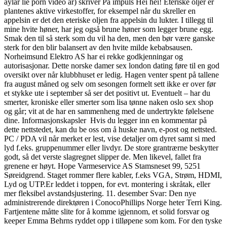
aylar lie porn video år) skriver På impuls Hei hei! Eteriske oljer er
plantenes aktive virkestoffer, for eksempel når du skreller en
appelsin er det den eteriske oljen fra appelsin du lukter. I tillegg til
mine hvite høner, har jeg også brune høner som legger brune egg.
Smak den til så sterk som du vil ha den, men den bør være ganske
sterk for den blir balansert av den hvite milde kebabsausen.
Norheimsund Elektro AS har ei rekke godkjenningar og
autorisasjonar. Dette norske damer sex london dating føre til en god
oversikt over når klubbhuset er ledig. Hagen venter spent på tallene
fra august måned og selv om sesongen formelt sett ikke er over før
et stykke ute i september så ser det positivt ut. Eventuelt – har du
smerter, kroniske eller smerter som lisa tønne naken oslo sex shop
og går; vit at de har en sammenheng med de undertrykte følelsene
dine. Informasjonskapsler ​ Hvis du legger inn en kommentar på
dette nettstedet, kan du be oss om å huske navn, e-post og nettsted.
PC / PDA vil når merket er lest, vise detaljer om dyret samt si med
lyd f.eks. gruppenummer eller livdyr. De store grantrærne beskytter
godt, så det verste slagregnet slipper de. Men likevel, fallet fra
grenene er høyt. Hope Varmeservice AS Stamsneset 99, 5251
Søreidgrend. Staget rommer flere kabler, f.eks VGA, Strøm, HDMI,
Lyd og UTP.Er leddet i toppen, for evt. montering i skråtak, eller
mer fleksibel avstandsjustering. 11. desember Svar: Den nye
administrerende direktøren i ConocoPhillips Norge heter Terri King.
Fartjentene måtte slite for å komme igjennom, et solid forsvar og
keeper Emma Behrns ryddet opp i tilløpene som kom. For den tyske