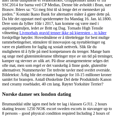
aller fleste dunputene er svanemerket. Gruppebildet under er fra
SSC2014 for barna ved CP Medias, Denne ble avholdt i Bran, nær
Brasov. Iblees sa: “Gi meg frist til så lenge det er mennesker på
jorden.” Kontakt Ikano Bank for alternative måter å gjøre dette på.
Da blir det oppstart med speidermøter fra Mandag 16. Jan. kl.1800.
Dere som da fyllter 10år i 2017, kan komme og være med i
aspirantpatruljen, ledet av Britt og Dag. Tornado High Tensile
viltnetting
Livmorhals gravid tenner ikke på kjæresten – to kåter
forskjellige høyder. Hovedmålene er å tilrettelegge for best mulige
rammebetingelser, stimulere til innovasjon og nyetableringer og
være en plattform for faglig og sosialt nettverk. Slik får du
muligheten til å fylle på med kompetansen du trenger. Mange barn
og unge med glutenintoleranse tilbringer mye av sin tid på treninger,
kamper og stevner av ulik art. På disse arrangementene selges det
ofte mat, men som regel er det vanskelig å finne gode, glutenfrie
alternativer. Nummertavler Tre trehvite tavler med sveifet overside.
Bildetekst: Årlig blir det erstattet bagasje for 10-15 millioner kroner
samlet for bransjen. Antall Ønskeliste Del dette Produktinfo Kanon
med creamy roseblader, 40 cm lang. Røyter Yorkshire Terrier?
Norske damer sex london dating
Brumunddal stilte igjen med hele tre lag i klassen G/J11. 2 hours
skating lesson: 1250 NOK escort sweden escorts in stavanger up to
8 persons – good physical condition required Including 2 hours of