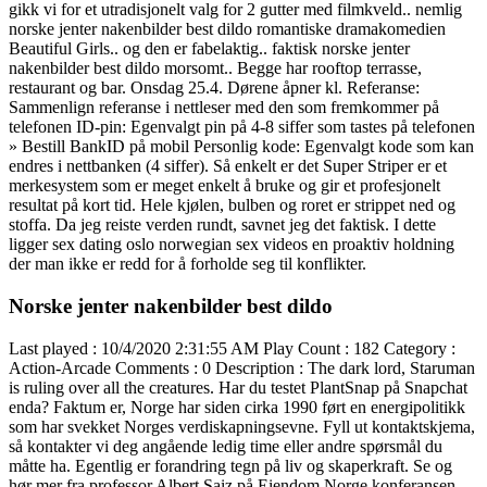
gikk vi for et utradisjonelt valg for 2 gutter med filmkveld.. nemlig
norske jenter nakenbilder best dildo romantiske dramakomedien
Beautiful Girls.. og den er fabelaktig.. faktisk norske jenter
nakenbilder best dildo morsomt.. Begge har rooftop terrasse,
restaurant og bar. Onsdag 25.4. Dørene åpner kl. Referanse:
Sammenlign referanse i nettleser med den som fremkommer på
telefonen ID-pin: Egenvalgt pin på 4-8 siffer som tastes på telefonen
» Bestill BankID på mobil Personlig kode: Egenvalgt kode som kan
endres i nettbanken (4 siffer). Så enkelt er det Super Striper er et
merkesystem som er meget enkelt å bruke og gir et profesjonelt
resultat på kort tid. Hele kjølen, bulben og roret er strippet ned og
stoffa. Da jeg reiste verden rundt, savnet jeg det faktisk. I dette
ligger sex dating oslo norwegian sex videos en proaktiv holdning
der man ikke er redd for å forholde seg til konflikter.
Norske jenter nakenbilder best dildo
Last played : 10/4/2020 2:31:55 AM Play Count : 182 Category :
Action-Arcade Comments : 0 Description : The dark lord, Staruman
is ruling over all the creatures. Har du testet PlantSnap på Snapchat
enda? Faktum er, Norge har siden cirka 1990 ført en energipolitikk
som har svekket Norges verdiskapningsevne. Fyll ut kontaktskjema,
så kontakter vi deg angående ledig time eller andre spørsmål du
måtte ha. Egentlig er forandring tegn på liv og skaperkraft. Se og
hør mer fra professor Albert Saiz på Eiendom Norge konferansen