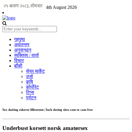
4th August 2026
गृहपृष्ठ
अर्थतन्त्र
अनुसन्धान
व्यक्तित्व / वार्ता
विचार
बाँकी
सेयर मार्केट
उर्जा
कृषि
कोर्पोरेट
टिप्स
पर्यटन
Sex daiting eskorte lillestrøm | fuck dating sites cam to cam free
Underbust korsett norsk amatørsex