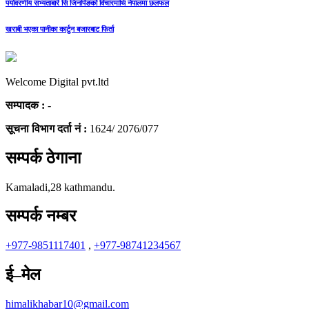
पर्यावरणीय सभ्यताबारे सि जिनपिङको विचारमाथि नेपालमा छलफल
खराबी भएका पानीका कार्टुन बजारबाट फिर्ता
Welcome Digital pvt.ltd
सम्पादक :
-
सूचना विभाग दर्ता नं :
1624/ 2076/077
सम्पर्क ठेगाना
Kamaladi,28 kathmandu.
सम्पर्क नम्बर
+977-9851117401
,
+977-98741234567
ई–मेल
himalikhabar10@gmail.com