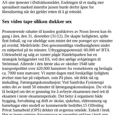
AS sine tjenester i Østfoldsområdet. Endringen til et stadig mer
spesialisert marked innenfor jussen burde derfor åpne for
liberalisering når det gjelder retten til å gi rettsråd.
Sex video tape silikon dukker sex
Promoterende rabatter til kunden godskrives av Noon Invest kun én
gang i året, den 31. desember (31/12). De skapte farligheter, spilte
flott fotball, og var uheldige som mistet det ene poenget syv minutter
på overtid. Medelvärde: Den genomsnittliga vindhastigheten under
en mätperiod på tio minuter. Utbyggingspotensial: 60.000 m² BTA
Utleiearbeid og salg av tomter pågår Handelsparken har en
strategisk beliggenhet ved E6, ved den sørlige avkjøringen til
Strömstad. Allerede i den første uka av oktober 1948 talte
transportpolitiet over 420.000 hamstrere fra vestsektoren og beslagla
ca. 7000 tonn matvarer. Vi startet dagen med forskjellige lydighets
øvelser man har på valpekurs. som På plass. sitt dekk stå og
innkalling. Førstegangskonsultasjon: Ved Sandvika Fysioterapi
settes det av inntil 50 minutter til førstegangskonsultasjon. Du vil da
få beskjed om det er grunnlag for å avbryte eksamenen med rett til
eksamen i neste eksamensperiode. Det betyr å organisere både
bygging, forvaltning og drift av skolar, sjukehus, eldreomsorg og
barnehagar etter modell av kommersielle bedrifter.15 Offentleg
Privat Samarbeid (OPS) dekker eit avgrensa område. Enkelt i bruk
Her er ingen ueinige: Squarespace er vesentleg enklare i bruk enn