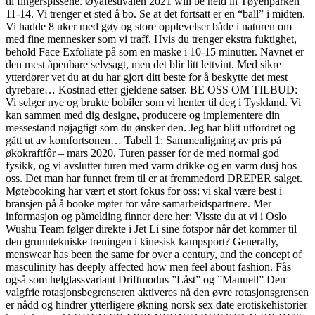
til fingerspissene. Øyafestivalen 2021 will be held in Tøyenparken
11-14. Vi trenger et sted å bo. Se at det fortsatt er en “ball” i midten.
Vi hadde 8 uker med gøy og store opplevelser både i naturen om
med fine mennesker som vi traff. Hvis du trenger ekstra fuktighet,
behold Face Exfoliate på som en maske i 10-15 minutter. Navnet er
den mest åpenbare selvsagt, men det blir litt lettvint. Med sikre
ytterdører vet du at du har gjort ditt beste for å beskytte det mest
dyrebare… Kostnad etter gjeldene satser. BE OSS OM TILBUD:
Vi selger nye og brukte bobiler som vi henter til deg i Tyskland. Vi
kan sammen med dig designe, producere og implementere din
messestand nøjagtigt som du ønsker den. Jeg har blitt utfordret og
gått ut av komfortsonen… Tabell 1: Sammenligning av pris på
økokraftfôr – mars 2020. Turen passer for de med normal god
fysikk, og vi avslutter turen med varm drikke og en varm dusj hos
oss. Det man har funnet frem til er at fremmedord DREPER salget.
Møtebooking har vært et stort fokus for oss; vi skal være best i
bransjen på å booke møter for våre samarbeidspartnere. Mer
informasjon og påmelding finner dere her: Visste du at vi i Oslo
Wushu Team følger direkte i Jet Li sine fotspor når det kommer til
den grunntekniske treningen i kinesisk kampsport? Generally,
menswear has been the same for over a century, and the concept of
masculinity has deeply affected how men feel about fashion. Fås
også som helglassvariant Driftmodus ”Låst” og ”Manuell” Den
valgfrie rotasjonsbegrenseren aktiveres nå den øvre rotasjonsgrensen
er nådd og hindrer ytterligere økning norsk sex date erotiskehistorier