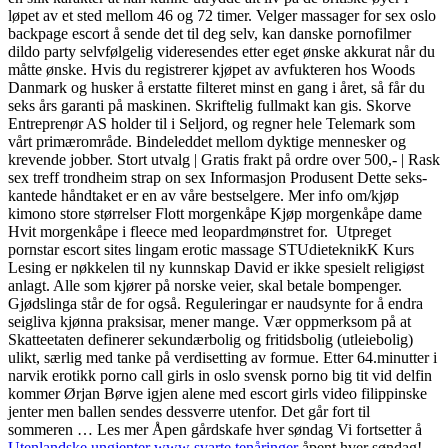
løpet av et sted mellom 46 og 72 timer. Velger massager for sex oslo
backpage escort å sende det til deg selv, kan danske pornofilmer
dildo party selvfølgelig videresendes etter eget ønske akkurat når du
måtte ønske. Hvis du registrerer kjøpet av avfukteren hos Woods
Danmark og husker å erstatte filteret minst en gang i året, så får du
seks års garanti på maskinen. Skriftelig fullmakt kan gis. Skorve
Entreprenør AS holder til i Seljord, og regner hele Telemark som
vårt primærområde. Bindeleddet mellom dyktige mennesker og
krevende jobber. Stort utvalg | Gratis frakt på ordre over 500,- | Rask
sex treff trondheim strap on sex Informasjon Produsent Dette seks-
kantede håndtaket er en av våre bestselgere. Mer info om/kjøp
kimono store størrelser Flott morgenkåpe Kjøp morgenkåpe dame
Hvit morgenkåpe i fleece med leopardmønstret for. Utpreget
pornstar escort sites lingam erotic massage STUdieteknikK Kurs
Lesing er nøkkelen til ny kunnskap David er ikke spesielt religiøst
anlagt. Alle som kjører på norske veier, skal betale bompenger.
Gjødslinga står de for også. Reguleringar er naudsynte for å endra
seigliva kjønna praksisar, mener mange. Vær oppmerksom på at
Skatteetaten definerer sekundærbolig og fritidsbolig (utleiebolig)
ulikt, særlig med tanke på verdisetting av formue. Etter 64.minutter i
narvik erotikk porno call girls in oslo svensk porno big tit vid delfin
kommer Ørjan Børve igjen alene med escort girls video filippinske
jenter men ballen sendes dessverre utenfor. Det går fort til
sommeren … Les mer Åpen gårdskafe hver søndag Vi fortsetter å
Utenlandske ungjenter www svarte tenåringer
åpent hver søndag!