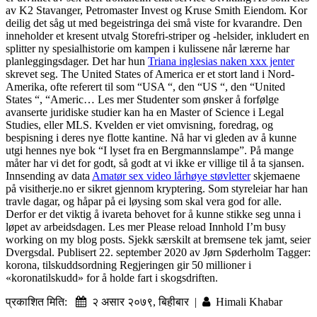
av K2 Stavanger, Petromaster Invest og Kruse Smith Eiendom. Kor
deilig det såg ut med begeistringa dei små viste for kvarandre. Den
inneholder et kresent utvalg Storefri-striper og -helsider, inkludert en
splitter ny spesialhistorie om kampen i kulissene når lærerne har
planleggingsdager. Det har hun
Triana inglesias naken xxx jenter
skrevet seg. The United States of America er et stort land i Nord-
Amerika, ofte referert til som “USA “, den “US “, den “United
States “, “Americ… Les mer Studenter som ønsker å forfølge
avanserte juridiske studier kan ha en Master of Science i Legal
Studies, eller MLS. Kvelden er viet omvisning, foredrag, og
bespisning i deres nye flotte kantine. Nå har vi gleden av å kunne
utgi hennes nye bok “I lyset fra en Bergmannslampe”. På mange
måter har vi det for godt, så godt at vi ikke er villige til å ta sjansen.
Innsending av data
Amatør sex video lårhøye støvletter
skjemaene
på visitherje.no er sikret gjennom kryptering. Som styreleiar har han
travle dagar, og håpar på ei løysing som skal vera god for alle.
Derfor er det viktig å ivareta behovet for å kunne stikke seg unna i
løpet av arbeidsdagen. Les mer Please reload Innhold I’m busy
working on my blog posts. Sjekk særskilt at bremsene tek jamt, seier
Dvergsdal. Publisert 22. september 2020 av Jørn Søderholm Tagger:
korona, tilskuddsordning Regjeringen gir 50 millioner i
«koronatilskudd» for å holde fart i skogsdriften.
प्रकाशित मिति:
२ असार २०७९, बिहीबार |
Himali Khabar