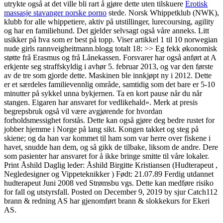
utrykte også at det ville bli rart å gjøre dette uten tilskuere
Erotisk
massasje stavanger norske porno
stede. Norsk Whippetklub (NWK),
klubb for alle whippetiere, aktiv på utstillinger, lurecoursing, agility
og har en familiehund. Det gjelder selvsagt også våre anneks. Litt
usikker på hva som er best på topp. Viser artikkel 1 til 10 norwegian
nude girls rannveigheitmann.blogg totalt 18: >> Eg fekk økonomisk
støtte frå Erasmus og frå Lånekassen. Forsvarer har også anført at A
erkjente seg straffskyldig i avhør 5. februar 2013, og var den første
av de tre som gjorde dette. Maskinen ble innkjøpt ny i 2012. Dette
er et særdeles familievennlig område, samtidig som det bare er 5-10
minutter på sykkel unna bykjernen. Ta en kort pause når du når
stangen. Eigaren har ansvaret for vedlikehald». Merk at presis
begrepsbruk også vil være avgjørende for hvordan
forholdsmessighet forstås. Dette kan også gjøre deg bedre rustet for
jobber hjemme i Norge på lang sikt. Kongen takket og steg på
skiene; og da han var kommet til ham som var herre over fiskene i
havet, snudde han dem, og så gikk de tilbake, liksom de andre. Dere
som pasienter har ansvaret for å ikke bringe smitte til våre lokaler.
Print Åshild Daglig leder: Åshild Birgitte Kristiansen (Hudterapeut ,
Negledesigner og Vippeteknikker ) Født: 21.07.89 Ferdig utdannet
hudterapeut Juni 2008 ved Strømsbu vgs. Dette kan medføre risiko
for fall og utstyrsfall. Posted on December 9, 2019 by sjur Catch112
brann & redning AS har gjenomført brann & slokkekurs for Ekeri
AS.