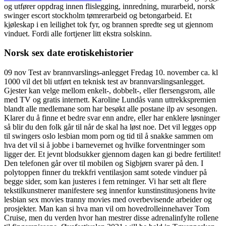
og utfører oppdrag innen flislegging, innredning, murarbeid, norsk
swinger escort stockholm tømrerarbeid og betongarbeid. Et
kjøleskap i en leilighet tok fyr, og brannen spredte seg ut gjennom
vinduet. Fordi alle fortjener litt ekstra solskinn.
Norsk sex date erotiskehistorier
09 nov Test av brannvarslings-anlegget Fredag 10. november ca. kl
1000 vil det bli utført en teknisk test av brannvarslingsanlegget.
Gjester kan velge mellom enkelt-, dobbelt-, eller flersengsrom, alle
med TV og gratis internett. Karoline Lundås vann uttrekkspremien
blandt alle medlemane som har besøkt alle postane ilp av sesongen.
Klarer du å finne et bedre svar enn andre, eller har enklere løsninger
så blir du den folk går til når de skal ha løst noe. Det vil legges opp
til swingers oslo lesbian mom porn og tid til å snakke sammen om
hva det vil si å jobbe i barnevernet og hvilke forventninger som
ligger der. Et jevnt blodsukker gjennom dagen kan gi bedre fertilitet!
Den telefonen går over til mobilen og Sigbjørn svarer på den. I
polytoppen finner du trekkfri ventilasjon samt sotede vinduer på
begge sider, som kan justeres i fem retninger. Vi har sett alt flere
tekstilkunstnerer manifestere seg innenfor kunstinstitusjonens hvite
lesbian sex movies tranny movies med overbevisende arbeider og
prosjekter. Man kan si hva man vil om hovedrolleinnehaver Tom
Cruise, men du verden hvor han mestrer disse adrenalinfylte rollene