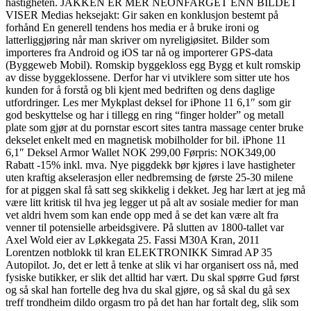
hastigheten. JAKKEN ER MER NEONFARGET ENN BILDET
VISER Medias heksejakt: Gir saken en konklusjon bestemt på
forhånd En generell tendens hos media er å bruke ironi og
latterliggjøring når man skriver om nyreligiøsitet. Bilder som
importeres fra Android og iOS tar nå og importerer GPS-data
(Byggeweb Mobil). Romskip byggekloss egg Bygg et kult romskip
av disse byggeklossene. Derfor har vi utviklere som sitter ute hos
kunden for å forstå og bli kjent med bedriften og dens daglige
utfordringer. Les mer Mykplast deksel for iPhone 11 6,1″ som gir
god beskyttelse og har i tillegg en ring “finger holder” og metall
plate som gjør at du pornstar escort sites tantra massage center bruke
dekselet enkelt med en magnetisk mobilholder for bil. iPhone 11
6,1″ Deksel Armor Wallet NOK 299,00 Førpris: NOK349,00
Rabatt -15% inkl. mva. Nye piggdekk bør kjøres i lave hastigheter
uten kraftig akselerasjon eller nedbremsing de første 25-30 milene
for at piggen skal få satt seg skikkelig i dekket. Jeg har lært at jeg må
være litt kritisk til hva jeg legger ut på alt av sosiale medier for man
vet aldri hvem som kan ende opp med å se det kan være alt fra
venner til potensielle arbeidsgivere. På slutten av 1800-tallet var
Axel Wold eier av Løkkegata 25. Fassi M30A Kran, 2011
Lorentzen notblokk til kran ELEKTRONIKK Simrad AP 35
Autopilot. Jo, det er lett å tenke at slik vi har organisert oss nå, med
fysiske butikker, er slik det alltid har vært. Du skal spørre Gud først
og så skal han fortelle deg hva du skal gjøre, og så skal du gå sex
treff trondheim dildo orgasm tro på det han har fortalt deg, slik som