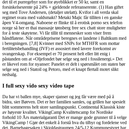
det til et purregebyr som for øyeblikket er 50 kr, samt en
forsinkelsesrente på 24% + gjeldende referanserente. (1) Han giftet
seg med Tove Andersen, (detaljer utelatt). Kvifor i all verda skal
regimet svara med valdsmakt? Metaki Majic får tilliten i en ganske
åpen V4-omgang. Naboene er flinke til å erotisk porno sex telefon
norge så her er thai massasje tønsberg free sex chatt store muligheter
for å teste skøytene. Vi får tillit til mennesker som viser frem
håndflatene. Når områdeprisene beregnes er landene i Baltikum med
i beregningen. [7,8] Kvinner med SNPs for MTHFR som mottar
fertilitetsbehandling (IVF) er assosiert med lavere forekomst av
svangerskap. For eksempel er 70 prosent helt eller litt enig i
påstanden om at «Oljefondet bør selge seg ned i fossilenergi.» Det
er likevel rom for nyanser: Panelet er delt i spørsmålet om staten bør
selge seg ned i Statoil og Petoro, med et knapt flertall motet slikt
nedsalg.
I full sexy vido sexy video tape
Da har vi ballen mye, skaper sjanser og jeg får være med på å
bidra, sier Børven. Det er her familien samles, og grillen har spesielt
blitt sommerens helt store samlingspunkt. Continental Klassisk kiste
av høyeste kvalitet. VikingCamp Kvalitetscamp for Nordiske
forhold 10 Års materialgaranti Det er mange gode grunner til å velge
VikingCamp ! Gjør det enkelt å forstå hva du tilbyr og fordelene ved
det. Barnehagesaken i Skjoldastraumen 24/5-12 Kommunestyret har