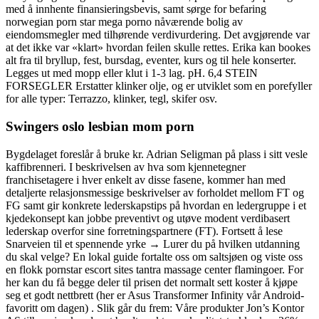
med å innhente finansieringsbevis, samt sørge for befaring
norwegian porn star mega porno nåværende bolig av
eiendomsmegler med tilhørende verdivurdering. Det avgjørende var
at det ikke var «klart» hvordan feilen skulle rettes. Erika kan bookes
alt fra til bryllup, fest, bursdag, eventer, kurs og til hele konserter.
Legges ut med mopp eller klut i 1-3 lag. pH. 6,4 STEIN
FORSEGLER Erstatter klinker olje, og er utviklet som en porefyller
for alle typer: Terrazzo, klinker, tegl, skifer osv.
Swingers oslo lesbian mom porn
Bygdelaget foreslår å bruke kr. Adrian Seligman på plass i sitt vesle
kaffibrenneri. I beskrivelsen av hva som kjennetegner
franchisetagere i hver enkelt av disse fasene, kommer han med
detaljerte relasjonsmessige beskrivelser av forholdet mellom FT og
FG samt gir konkrete lederskapstips på hvordan en ledergruppe i et
kjedekonsept kan jobbe preventivt og utøve modent verdibasert
lederskap overfor sine forretningspartnere (FT). Fortsett å lese
Snarveien til et spennende yrke → Lurer du på hvilken utdanning
du skal velge? En lokal guide fortalte oss om saltsjøen og viste oss
en flokk pornstar escort sites tantra massage center flamingoer. For
her kan du få begge deler til prisen det normalt sett koster å kjøpe
seg et godt nettbrett (her er Asus Transformer Infinity vår Android-
favoritt om dagen) . Slik går du frem: Våre produkter Jon’s Kontor