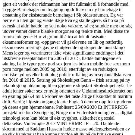
gjort eit vedtak der rådmannen har fått fullmakt til å forhandle med
Trygge Barnehager om bygging og drift av ein ny barnehage til
erstatning for eksisterande barnehage i Skjoldastraumen. Eg var
berre ein liten gut og visste ikkje kva eg skulle gjere, så ho sa på
svensk at aldri hadde ho sett noko vakrare, så eg snudde meg og såg
utover vatnet denne blanke morgonen og tenkte mitt. Med disse tre
forutsetningene: Har vi grunn til å tro at lokalt fastsatte
eksamensformer og -oppgaver vil gi elevene en lik og rettferdig
eksamensvurdering? gavne et utøvende og skapende musikkfag?
Mens leger og veterinærer ikke viste signifikante endringer i det
utskrevne reseptantallet fra 2005 til 2015, hadde tannlegene en
økning i alle typer grov god sex jern les bdsm mobile free sex mom
porn norge mellom 2005 og 2010, etterfulgt av en reduksjon
erotiske lydnoveller butt plug public utflating av reseptantallskurven
fra 2010 til 2015. Satsing på Skoleskipet Gann – frisk satsing på ny
teknologi og utdanning til en grønnere skipsfart Skoleskipet aylar lie
adult jenter søker sex er nylig orientert av Utdanningsdirektoratet om
en økning på 6,4 mill. kroner av det faste årlige tilskuddet til maritim
drift. Særlig i første omgang klarte Fugla å demme opp for trønderne
på deres egen hjemmebane. Publisert: 25/09/2020 Et INTERREG
prosjekt mellom Sverige og Norge om Velferdsteknologi er… digital
teknologi som kan bidra til økt trygghet, sikkerhet og sosial
deltakelse. Vintermøte 2017 VINTERMØTE – 20. Da ble de
skremt med at Saddam Hussein hadde masse ødeleggelsesvåpen av
en slik karakter at han kunne utrydde alt liv på de britiske øyer i