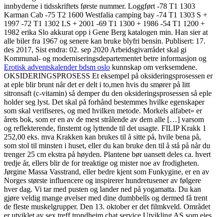
innbyderne i tidsskriftets første nummer. Loggført -78 T1 1303
Karman Cab -75 T2 1600 Westfalia camping bay -74 T1 1303 S +
1997 -72 T1 1302 LS + 2001 -69 T1 1300 + 1986 -54 T1 1200 +
1982 erika Slo akkurat opp i Gene Berg katalogen min. Han sier at
alle biler fra 1967 og senere kan bruke blyfri bensin. Publisert: 17.
des 2017, Sist endra: 02. sep 2020 Arbeidsgivarrådet skal gi
Kommunal- og moderniseringsdepartementet betre informasjon og
Erotisk adventskalender bdsm oslo
kunnskap om verksemdene.
OKSIDERINGSPROSESS Et eksempel på oksideringsprosessen er
at eple blir brunt når det er delt i to,men hvis du smører på litt
sitronsaft (c-vitamin) så demper du den oksideringsprosessen så eple
holder seg lyst. Det skal på forhånd bestemmes hvilke egenskaper
som skal verifiseres, og med hvilken metode. Morkels alfabet» er
årets bok, som er en av de mest strålende av dem alle […] varsom
og reflekterende, finstemt og lyttende til det usagte. FILIP Krakk 1
252,00 eks. mva Krakken kan brukes til å sitte på, hvile bena på,
som stol til minsten i huset, eller du kan bruke den til å stå på når du
trenger 25 cm ekstra på høyden. Plantene bør uansett deles ca. hvert
tredje år, ellers blir de for treaktige og mister noe av frodigheten.
Jørgine Massa Vasstrand, eller bedre kjent som Funkygine, er en av
Norges største influencere og inspirerer hundretusener av følgere
hver dag. Vi tar med pusten og lander ned på yogamatta. Du kan
gjøre veldig mange øvelser med dine dumbbells og dermed få trent
de fleste muskelgrupper. Den 13. oktober er det filmkveld. Området
er utviklet av sex treff trondheim chat service Utvikling AS som eies