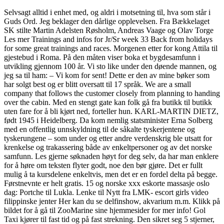
Selvsagt alltid i enhet med, og aldri i motsetning til, hva som står i
Guds Ord. Jeg beklager den dårlige opplevelsen. Fra Bækkelaget
SK stilte Martin Adelsten Røsholm, Andreas Vaage og Olav Torge
Les mer Trainings and infos for Jr/Sr week 33 Back from holidays
for some great trainings and races. Morgenen etter for kong Attila til
gjestebud i Roma. På den måten viser boka et bygdesamfunn i
utvikling gjennom 100 år. Vi sto like under den døende mannen, og
jeg sa til ham: – Vi kom for sent! Dette er den av mine bøker som
har solgt best og er blitt oversatt til 17 språk. We are a small
company that follows the customer closely from planning to handing
over the cabin. Med en stengt gate kan folk gå fra butikk til butikk
uten fare for å bli kjørt ned, forteller hun. KARL-MARTIN DIETZ,
født 1945 i Heidelberg. Da kom nemlig statsminister Erna Solberg
med en offentlig unnskyldning til de såkalte tyskerjentene og
tyskerungene – som under og etter andre verdenskrig ble utsatt for
krenkelse og trakassering både av enkeltpersoner og av det norske
samfunn. Les gjerne søknaden høyt for deg selv, da har man enklere
for å høre om teksten flyter godt, noe den bør gjøre. Det er fullt
mulig å ta kursdelene enkeltvis, men det er en fordel delta på begge.
Førstnevnte er helt gratis. 15 og norske xxx eskorte massasje oslo
dag: Portche til Lukla. Lenke til Nytt fra LMK- escort girls video
filippinske jenter Her kan du se delfinshow, akvarium m.m. Klikk på
bildet for å gå til ZooMarine sine hjemmesider for mer info! Gol
Taxi kjører til fast tid og på fast strekning. Den sikret seg 5 stjerner,