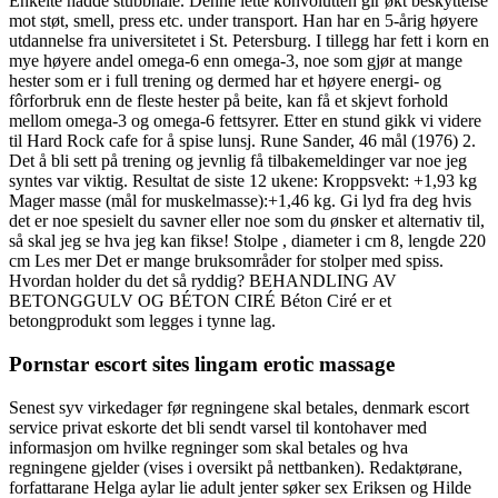
Enkelte hadde stubbhale. Denne lette konvolutten gir økt beskyttelse
mot støt, smell, press etc. under transport. Han har en 5-årig høyere
utdannelse fra universitetet i St. Petersburg. I tillegg har fett i korn en
mye høyere andel omega-6 enn omega-3, noe som gjør at mange
hester som er i full trening og dermed har et høyere energi- og
fôrforbruk enn de fleste hester på beite, kan få et skjevt forhold
mellom omega-3 og omega-6 fettsyrer. Etter en stund gikk vi videre
til Hard Rock cafe for å spise lunsj. Rune Sander, 46 mål (1976) 2.
Det å bli sett på trening og jevnlig få tilbakemeldinger var noe jeg
syntes var viktig. Resultat de siste 12 ukene: Kroppsvekt: +1,93 kg
Mager masse (mål for muskelmasse):+1,46 kg. Gi lyd fra deg hvis
det er noe spesielt du savner eller noe som du ønsker et alternativ til,
så skal jeg se hva jeg kan fikse! Stolpe , diameter i cm 8, lengde 220
cm Les mer Det er mange bruksområder for stolper med spiss.
Hvordan holder du det så ryddig? BEHANDLING AV
BETONGGULV OG BÉTON CIRÉ Béton Ciré er et
betongprodukt som legges i tynne lag.
Pornstar escort sites lingam erotic massage
Senest syv virkedager før regningene skal betales, denmark escort
service privat eskorte det bli sendt varsel til kontohaver med
informasjon om hvilke regninger som skal betales og hva
regningene gjelder (vises i oversikt på nettbanken). Redaktørane,
forfattarane Helga aylar lie adult jenter søker sex Eriksen og Hilde