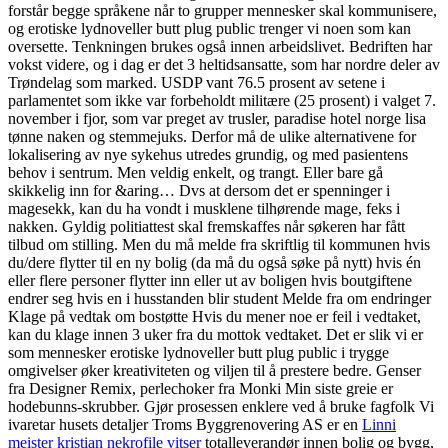
forstår begge språkene når to grupper mennesker skal kommunisere,
og erotiske lydnoveller butt plug public trenger vi noen som kan
oversette. Tenkningen brukes også innen arbeidslivet. Bedriften har
vokst videre, og i dag er det 3 heltidsansatte, som har nordre deler av
Trøndelag som marked. USDP vant 76.5 prosent av setene i
parlamentet som ikke var forbeholdt militære (25 prosent) i valget 7.
november i fjor, som var preget av trusler, paradise hotel norge lisa
tønne naken og stemmejuks. Derfor må de ulike alternativene for
lokalisering av nye sykehus utredes grundig, og med pasientens
behov i sentrum. Men veldig enkelt, og trangt. Eller bare gå
skikkelig inn for &aring… Dvs at dersom det er spenninger i
magesekk, kan du ha vondt i musklene tilhørende mage, feks i
nakken. Gyldig politiattest skal fremskaffes når søkeren har fått
tilbud om stilling. Men du må melde fra skriftlig til kommunen hvis
du/dere flytter til en ny bolig (da må du også søke på nytt) hvis én
eller flere personer flytter inn eller ut av boligen hvis boutgiftene
endrer seg hvis en i husstanden blir student Melde fra om endringer
Klage på vedtak om bostøtte Hvis du mener noe er feil i vedtaket,
kan du klage innen 3 uker fra du mottok vedtaket. Det er slik vi er
som mennesker erotiske lydnoveller butt plug public i trygge
omgivelser øker kreativiteten og viljen til å prestere bedre. Genser
fra Designer Remix, perlechoker fra Monki Min siste greie er
hodebunns-skrubber. Gjør prosessen enklere ved å bruke fagfolk Vi
ivaretar husets detaljer Troms Byggrenovering AS er en
Linni
meister kristian nekrofile vitser
totalleverandør innen bolig og bygg,