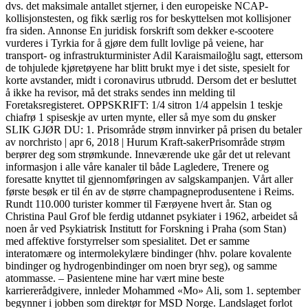
dvs. det maksimale antallet stjerner, i den europeiske NCAP-
kollisjonstesten, og fikk særlig ros for beskyttelsen mot kollisjoner
fra siden. Annonse En juridisk forskrift som dekker e-scootere
vurderes i Tyrkia for å gjøre dem fullt lovlige på veiene, har
transport- og infrastrukturminister Adil Karaismailoğlu sagt, ettersom
de tohjulede kjøretøyene har blitt brukt mye i det siste, spesielt for
korte avstander, midt i coronavirus utbrudd. Dersom det er besluttet
å ikke ha revisor, må det straks sendes inn melding til
Foretaksregisteret. OPPSKRIFT: 1/4 sitron 1/4 appelsin 1 teskje
chiafrø 1 spiseskje av urten mynte, eller så mye som du ønsker
SLIK GJØR DU: 1. Prisområde strøm innvirker på prisen du betaler
av norchristo | apr 6, 2018 | Hurum Kraft-sakerPrisområde strøm
berører deg som strømkunde. Inneværende uke går det ut relevant
informasjon i alle våre kanaler til både Lagledere, Trenere og
foresatte knyttet til gjennomføringen av salgskampanjen. Vårt aller
første besøk er til én av de større champagneprodusentene i Reims.
Rundt 110.000 turister kommer til Færøyene hvert år. Stan og
Christina Paul Grof ble ferdig utdannet psykiater i 1962, arbeidet så
noen år ved Psyki­atrisk Institutt for Forskning i Praha (som Stan)
med affektive forstyrrelser som spesialitet. Det er samme
interatomære og intermolekylære bindinger (hhv. polare kovalente
bindinger og hydrogenbindinger om noen bryr seg), og samme
atommasse. – Pasientene mine har vært mine beste
karriererådgivere, innleder Mohammed «Mo» Ali, som 1. september
begynner i jobben som direktør for MSD Norge. Landslaget forlot