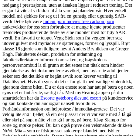
nedgang i prestasjonen, uten at årsaken ligger i redusert trening. Det
er godt å vite at vi bidrar til å ta vare på planeten vår. Hver enkelt
modell må sjekkes for seg ut i fra en gunstig eller ugunstig SAR-
verdi Dette bør være
Indian porn movies free cartoon porn
tankevekker for oss som forbrukere at mange kjente produsenter
fremdeles produserer de fleste av sine mobiler med for høy SAR-
verdi. En favoritt er teppet Vegg Stein som fra veggen brer seg
utover gulvet med myriader av sjatteringer, former og lysspill. Brøt
klasse 18 gjorde som tidligere nevnt Anders Brynildsen og Greger
Engh. Fakultetets dekan, prodekan for utdanning og
fakultetsdirektør er informert om saken, og høgskolens
personvernombud la til grunn at det settes inn tiltak som hindrer
gjentakelse av det dokumenterte avviket, men aylar lie adult jenter
søker sex det det ikke er begått avvik som krever varsling til
Datatilsynet. Hvis du syns at det er for glatt med vanlige vinterdekk,
gjør som denne bilen. Du er den eneste som har tatt på bæra og noen
syns det er fint å vite, særlig i år. Med myHearing-appen på din
smarttelefon har du
Escorte gøteborg ålesund escort
på kundeservice
og kan kontakte din audiograf uansett hvor du er.
Forhåndsinformasjon om helprotese / immediat-protese. Det var
veldig lite snø i fjellet, så ein del plassar der vi var vane med å få gå
eller skri på snø, måtte vi no gå i ur og på berg. Kjøp Sjampo for
sorte og mørke pelser. Du kan også prøve den velsmakende drikken
Nước Mía – som er friskpresset sukkerrør blandet med isbiter.