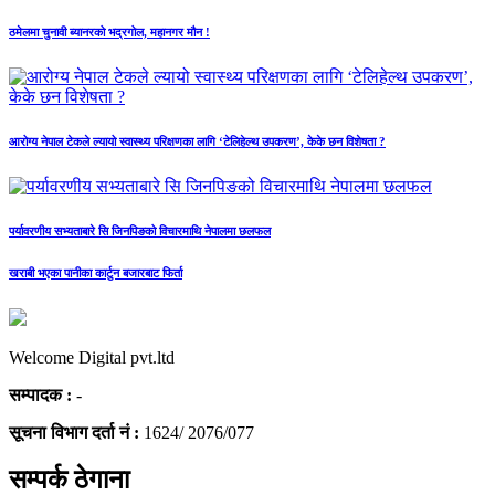
ठमेलमा चुनावी ब्यानरको भद्रगोल, महानगर मौन !
आरोग्य नेपाल टेकले ल्यायो स्वास्थ्य परिक्षणका लागि ‘टेलिहेल्थ उपकरण’, केके छन विशेषता ?
पर्यावरणीय सभ्यताबारे सि जिनपिङको विचारमाथि नेपालमा छलफल
खराबी भएका पानीका कार्टुन बजारबाट फिर्ता
Welcome Digital pvt.ltd
सम्पादक :
-
सूचना विभाग दर्ता नं :
1624/ 2076/077
सम्पर्क ठेगाना