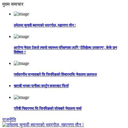
मुख्य समाचार
ठमेलमा चुनावी ब्यानरको भद्रगोल, महानगर मौन !
आरोग्य नेपाल टेकले ल्यायो स्वास्थ्य परिक्षणका लागि ‘टेलिहेल्थ उपकरण’, केके छन
विशेषता ?
पर्यावरणीय सभ्यताबारे सि जिनपिङको विचारमाथि नेपालमा छलफल
खराबी भएका पानीका कार्टुन बजारबाट फिर्ता
गरिबी निवारणमा सि जिनपिङको सोचबारे नेपालमा चर्चा
राजनीति