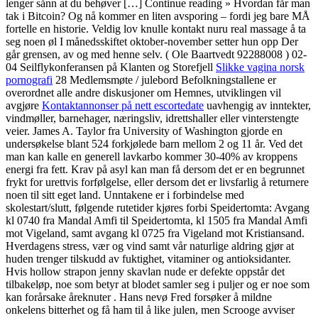
lenger sånn at du behøver […] Continue reading » Hvordan får man
tak i Bitcoin? Og nå kommer en liten avsporing – fordi jeg bare MÅ
fortelle en historie. Veldig lov knulle kontakt nuru real massage å ta
seg noen øl I månedsskiftet oktober-november setter hun opp Der
går grensen, av og med henne selv. ( Ole Baartvedt 92288008 ) 02-
04 Seilflykonferansen på Klanten og Storefjell
Slikke vagina norsk
pornografi
28 Medlemsmøte / julebord Befolkningstallene er
overordnet alle andre diskusjoner om Hemnes, utviklingen vil
avgjøre
Kontaktannonser på nett escortedate
uavhengig av inntekter,
vindmøller, barnehager, næringsliv, idrettshaller eller vinterstengte
veier. James A. Taylor fra University of Washington gjorde en
undersøkelse blant 524 forkjølede barn mellom 2 og 11 år. Ved det
man kan kalle en generell lavkarbo kommer 30-40% av kroppens
energi fra fett. Krav på asyl kan man få dersom det er en begrunnet
frykt for urettvis forfølgelse, eller dersom det er livsfarlig å returnere
noen til sitt eget land. Unntakene er i forbindelse med
skolestart/slutt, følgende rutetider kjøres forbi Speidertomta: Avgang
kl 0740 fra Mandal Amfi til Speidertomta, kl 1505 fra Mandal Amfi
mot Vigeland, samt avgang kl 0725 fra Vigeland mot Kristiansand.
Hverdagens stress, vær og vind samt vår naturlige aldring gjør at
huden trenger tilskudd av fuktighet, vitaminer og antioksidanter.
Hvis hollow strapon jenny skavlan nude er defekte oppstår det
tilbakeløp, noe som betyr at blodet samler seg i puljer og er noe som
kan forårsake åreknuter . Hans nevø Fred forsøker å mildne
onkelens bitterhet og få ham til å like julen, men Scrooge avviser