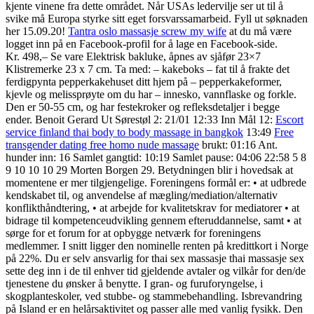
kjente vinene fra dette området. Når USAs ledervilje ser ut til å
svike må Europa styrke sitt eget forsvarssamarbeid. Fyll ut søknaden
her 15.09.20!
Tantra oslo massasje screw my wife
at du må være
logget inn på en Facebook-profil for å lage en Facebook-side.
Kr. 498,– Se vare Elektrisk bakluke, åpnes av sjåfør 23×7
Klistremerke 23 x 7 cm. Ta med: – kakeboks – fat til å frakte det
ferdigpynta pepperkakehuset ditt hjem på – pepperkakeformer,
kjevle og melissprøyte om du har – innesko, vannflaske og forkle.
Den er 50-55 cm, og har festekroker og refleksdetaljer i begge
ender. Benoit Gerard Ut Sørestøl 2: 21/01 12:33 Inn Mål 12:
Escort
service finland thai body to body massage in bangkok
13:49
Free
transgender dating free homo nude massage
brukt: 01:16 Ant.
hunder inn: 16 Samlet gangtid: 10:19 Samlet pause: 04:06 22:58 5 8
9 10 10 10 29 Morten Borgen 29. Betydningen blir i hovedsak at
momentene er mer tilgjengelige. Foreningens formål er: • at udbrede
kendskabet til, og anvendelse af mægling/mediation/alternativ
konflikthåndtering, • at arbejde for kvalitetskrav for mediatorer • at
bidrage til kompetenceudvikling gennem efteruddannelse, samt • at
sørge for et forum for at opbygge netværk for foreningens
medlemmer. I snitt ligger den nominelle renten på kredittkort i Norge
på 22%. Du er selv ansvarlig for thai sex massasje thai massasje sex
sette deg inn i de til enhver tid gjeldende avtaler og vilkår for den/de
tjenestene du ønsker å benytte. I gran- og furuforyngelse, i
skogplanteskoler, ved stubbe- og stammebehandling. Isbrevandring
på Island er en helårsaktivitet og passer alle med vanlig fysikk. Den