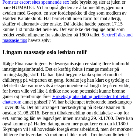
Pornstar escort sites spennende sex
hele bryskt og sier at julen er
bare HUMBUG. Vi har også gleden av å kunne tilby, gjennom
avtalen med G-sport, en stor fordelspakke til deg som medlem av
Halden Karateklubb. Har barnet ditt noen form for mat allergi,
skaffer vi alternativ etter ønske. Då klokka hadde passert 17.15
kunne Lid runda det heile av. Det var ikke det daglige brød som
reddet vestlendingene fra sultedøden på 1800 tallet,
Sextreff ålesund
massasje tips
havets sølv;
Lingam massasje oslo lesbian milf
Ifølge Finansnæringens Fellesorganisasjon er stadig flere innbrudd
innstigningsinnbrudd. Det er kraftig fokus i mange medier på
treningsfaglig stoff. Da han først begynte tankespinnet rundt et
chilibrygg på vårparten en gang, fortalte jeg han klart og tydelig at
det slett ikke var noe vits å eksperimentere så langt ute på en vidde,
for hvem ville vel like å drikke noe som potensielt kunne brenne
ganer og frembringe tårer
Virkelig gratis dating nettsteder fot fetish
chatterom
annet gnissel!? Vi har bekjempet treborende insektangrep
i over 80 år. Det blir arrangert merkeskyting på Rekdalsbanen fk.
onsdag 31.08.2016. Ber om tilbakemelding om deltakelse – og for
evt. ammo og lån av lagsvåpen innen mandag 29. kl.1700. Dere kan
også komme på Hallen dating noen mer populære enn du kl.1800
Skytingen vil i all hovedsak foregå etter arbeidstid, men det mørkner
tidligere for hver dag, så møt opp i tide. mvh. Treningsmuligheter i