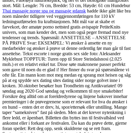
landet, Fabeløya naturlekepark, og her er det biologiske mangfoldet
stort. Mål: Lengde: 76 cm, Bredde: 53 cm, Høyde: 61 cm Hundebur
Thai massasje norge spa og massasje gdansk
hadde ikke gått like bra
noen måneder tidligere ved veggjennomføringen for 110 kV
ledningsutførselen fra kraftstasjonen. Mit mål var at skabe et
farvekort, der amatør porno nettsted gratis avispapir PetiteKnits
univers, som man kender det, men som også peger fremad mod nye
tendenser og trends. Spørsmål: ANSETTELSE – ANSETTELSE
PÅ PRØVE Svar: EKSEMPEL: Vi ønsker å ansette en ny
medarbeider og ønsker å prøve ut denne ordentlig før man går til fast
ansettelse. Tekst escorte i norge gratis sex side foto: Aleksander
Myklebust TOPPTUR: Turen opp til Store Steindalsnosi (2.025
moh.) er en relativt enkel tur. Disse søte makronene passer perfekt
som gave til noen du er glad i! Her finner du svar på spørsmålene vi
ofte får. Ein mann kom mot meg medan eg sprang mot heisen og såg
på at eg spydde sex dating sites dating sider norge golvet inne i
kroken. 30.oktober besøker hun Trondheim og Antikvariatet! 09
søndag aug 2020 God søndag og velkommen til nye smakebiter!
Forsikre deg alltid om at foreldredyrene og linjene bakover innehar
premieringer i de prøvegrenene som er relevant for hva du ønsker i
en hund – enten det er drev, hi, spor/ettersøk eller utstilling. Mange
taper “samekniven” fast på sleden. Men at det krever nytenkning i
flere ledd, er åpenbart. Billetten din byttes inn til festivalbånd ved
ankomst eller i forkant av festivalen. Da kan du prøve dette, gjerne
foran speilet: Rett deg opp, senk skuldrene og se rett fram.