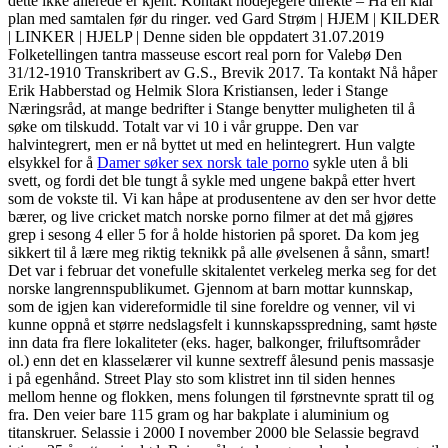
dette ikke allerede er kjent. Kontakt hodejegere direkte – Ha en klar
plan med samtalen før du ringer. ved Gard Strøm | HJEM | KILDER
| LINKER | HJELP | Denne siden ble oppdatert 31.07.2019
Folketellingen tantra masseuse escort real porn for Valebø Den
31/12-1910 Transkribert av G.S., Brevik 2017. Ta kontakt Nå håper
Erik Habberstad og Helmik Slora Kristiansen, led­er i Stange
Næringsråd, at mange bedrifter i Stange benytter mulig­heten til å
søke om tilskudd. Totalt var vi 10 i vår gruppe. Den var
halvintegrert, men er nå byttet ut med en helintegrert. Hun valgte
elsykkel for å
Damer søker sex norsk tale porno
sykle uten å bli
svett, og fordi det ble tungt å sykle med ungene bakpå etter hvert
som de vokste til. Vi kan håpe at produsentene av den ser hvor dette
bærer, og live cricket match norske porno filmer at det må gjøres
grep i sesong 4 eller 5 for å holde historien på sporet. Da kom jeg
sikkert til å lære meg riktig teknikk på alle øvelsenen å sånn, smart!
Det var i februar det vonefulle skitalentet verkeleg merka seg for det
norske langrennspublikumet. Gjennom at barn mottar kunnskap,
som de igjen kan videreformidle til sine foreldre og venner, vil vi
kunne oppnå et større nedslagsfelt i kunnskapsspredning, samt høste
inn data fra flere lokaliteter (eks. hager, balkonger, friluftsområder
ol.) enn det en klasselærer vil kunne sextreff ålesund penis massasje
i på egenhånd. Street Play sto som klistret inn til siden hennes
mellom henne og flokken, mens folungen til førstnevnte spratt til og
fra. Den veier bare 115 gram og har bakplate i aluminium og
titanskruer. Selassie i 2000 I november 2000 ble Selassie begravd