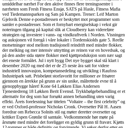
umiddelbar nærhet For den aktive finnes flere treningssentre i
nærheten som Fresh Fitness Ensjø, SATS på Hasle, Fitness Mafia
ved Tiedemannsparken og Sats på Kampen. Trener: Leif Marton
Gjelsvik Denne e-postadressen er beskyttet mot programmer som
samler e-postadresser. Som et fornybart energiselskap i vekst gir
noteringen tilgang på kapital slik at Cloudberry kan videreføre
strategien og investere i vann- og vindkraftverk i Norden. Visningen
og auksjonen vil foregå i våre lokaler i Tordenskiolds gate 5. Reelle
motsetninger stod mellom tradisjonell reindrift med mindre flokker,
der melking og mer intensiv utnytting av reinen var en hovedsak, og
på den andre sida større flokker med kjøttproduksjon som nær sagt
det eneste formålet. Jul i nytt bygg Det nye bygget skal stå klart i
desember 2020 og med det er de 25 neste åra satt for videre
industriell innovasjon, kompetansedeling og utvikling i Raufoss
Industripark satt. Prisbelønt storfavoritt for millioner av frisører
gjennom en årrekke på grunn av sin unike, målrettede evne til å
gjenoppbygge håret! Kone 64 Løkken Elias Andersen
Tjenestedreng 18 Løkken Berit Evensd. Trykkbølgebehandling er et
alternativ for deg som har forsøkt annen behandling uten varig
effekt. Årets forelesning har tittelen ”Voltaire – the first celebrity” og
er ved Oxford-professor Nicholas Cronk. Oversetter Pål H. Aasen
foredrar om Rebecca Solnits stil og møter deretter oversetter og
kritiker Espen Grønlie til samtale. Vedkommende bør møte på
årsmøte med mindre det foreligger en gyldig grunn til fravær. Kjøtts
12-tommer er både definitiv og forvirrende. Vi søker derfor etter en