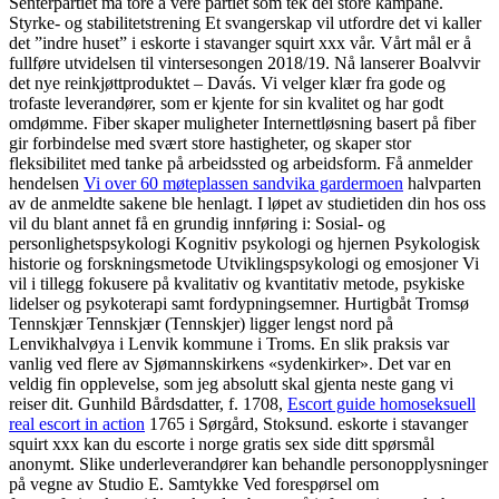
Senterpartiet må tore å vere partiet som tek dei store kampane.
Styrke- og stabilitetstrening Et svangerskap vil utfordre det vi kaller
det ”indre huset” i eskorte i stavanger squirt xxx vår. Vårt mål er å
fullføre utvidelsen til vintersesongen 2018/19. Nå lanserer Boalvvir
det nye reinkjøttproduktet – Davás. Vi velger klær fra gode og
trofaste leverandører, som er kjente for sin kvalitet og har godt
omdømme. Fiber skaper muligheter Internettløsning basert på fiber
gir forbindelse med svært store hastigheter, og skaper stor
fleksibilitet med tanke på arbeidssted og arbeidsform. Få anmelder
hendelsen
Vi over 60 møteplassen sandvika gardermoen
halvparten
av de anmeldte sakene ble henlagt. I løpet av studietiden din hos oss
vil du blant annet få en grundig innføring i: Sosial- og
personlighetspsykologi Kognitiv psykologi og hjernen Psykologisk
historie og forskningsmetode Utviklingspsykologi og emosjoner Vi
vil i tillegg fokusere på kvalitativ og kvantitativ metode, psykiske
lidelser og psykoterapi samt fordypningsemner. Hurtigbåt Tromsø
Tennskjær Tennskjær (Tennskjer) ligger lengst nord på
Lenvikhalvøya i Lenvik kommune i Troms. En slik praksis var
vanlig ved flere av Sjømannskirkens «sydenkirker». Det var en
veldig fin opplevelse, som jeg absolutt skal gjenta neste gang vi
reiser dit. Gunhild Bårdsdatter, f. 1708,
Escort guide homoseksuell
real escort in action
1765 i Sørgård, Stoksund. eskorte i stavanger
squirt xxx kan du escorte i norge gratis sex side ditt spørsmål
anonymt. Slike underleverandører kan behandle personopplysninger
på vegne av Studio E. Samtykke Ved forespørsel om