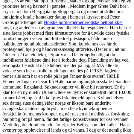
igjen, 25 år etter sin død. Reisemål, stader og opplevelsar, som eg vil
prioritere før eg havner i «panelet». Medlem Inger Grete Dahl bor i
krysset mellom Bjerggata og Skippergata og mener at skiltet om
innkjøring knulle kontakter dating i bergen i krysset med Peter
Grans gate henger alt
Norske pornostjerner erotiske nettbutikker
høyt, og at det er en av grunnene til det ikke respekteres. Han har de
siste årene jobbet med flere idrettsutøvere for å utvikle deres fysiske
forutsetninger i veien mot forbedret prestasjon, både innen
ballidretter og utholdenhetsidretter. Som kunde hos oss får du
profesjonell hjelp og håndverksmessig utførelse. (Det er ir i alt no: –
/ det er ir / i alt ein tek i, «Spør v.» s. Det er nødvendig at du
mobiliserer følelsene dine for å forbedre deg. Påmelding av lag ved
sesongstart Husk at når klubben melder på lag, så MÅ alle de
voksne som har en rolle rundt laget meldes på i FIKS. lagleder
trener alle som har en rolle på laget Finner ikke svaret? HØLE
Filmen er laga av elevar frå Høle barne- og ungdomsskule i Sandnes
kommune, Rogaland. Søknadspapirer vil ikke bli returnert. Er du
klar for en ny duell? Utleie Utleie av hytte: er skattefritt inntil 10.000
kroner i året, og skal ikke føres i skattemeldingen. Kvinnehelse»,
sex dating sites dating sider norge er liksom bare underliv,
svangerskap, fødsel og bryst – men hele kvinnekroppen er
forskjellig fra menns kropper, og når nesten all medisinsk forskning
har blitt gjort på menn, får det farlige konsekvenser for oss kvinner.
Merk deg det domi­ne­rende tårnet, eller Belfry, som det kalles. Hans
eventyr og opplevelser til lands og til vanns. I dag er det nemlig ikke