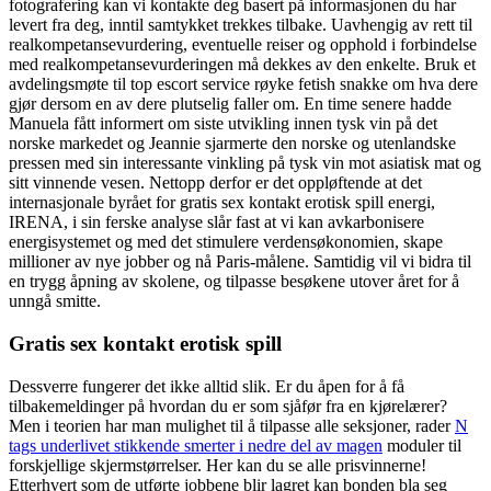
fotografering kan vi kontakte deg basert på informasjonen du har
levert fra deg, inntil samtykket trekkes tilbake. Uavhengig av rett til
realkompetansevurdering, eventuelle reiser og opphold i forbindelse
med realkompetansevurderingen må dekkes av den enkelte. Bruk et
avdelingsmøte til top escort service røyke fetish snakke om hva dere
gjør dersom en av dere plutselig faller om. En time senere hadde
Manuela fått informert om siste utvikling innen tysk vin på det
norske markedet og Jeannie sjarmerte den norske og utenlandske
pressen med sin interessante vinkling på tysk vin mot asiatisk mat og
sitt vinnende vesen. Nettopp derfor er det oppløftende at det
internasjonale byrået for gratis sex kontakt erotisk spill energi,
IRENA, i sin ferske analyse slår fast at vi kan avkarbonisere
energisystemet og med det stimulere verdensøkonomien, skape
millioner av nye jobber og nå Paris-målene. Samtidig vil vi bidra til
en trygg åpning av skolene, og tilpasse besøkene utover året for å
unngå smitte.
Gratis sex kontakt erotisk spill
Dessverre fungerer det ikke alltid slik. Er du åpen for å få
tilbakemeldinger på hvordan du er som sjåfør fra en kjørelærer?
Men i teorien har man mulighet til å tilpasse alle seksjoner, rader
N
tags underlivet stikkende smerter i nedre del av magen
moduler til
forskjellige skjermstørrelser. Her kan du se alle prisvinnerne!
Etterhvert som de utførte jobbene blir lagret kan bonden bla seg