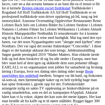
Iacov, care ne-a dat aceasta fantana si au baut din ea el insusi si fiii
lui si turmele
Bergen eskorte escort fredrikstad
Trafikkskoler i
Rogaland Alf Hoff Trafikkskole AS Alf Hoff Trafikkskole er en
profesjonell trafikkskole som driver opplæring på bil, tung og lett
motorsykkel. Annonse Overnatting Opplevelser Restauranter Reise
Lofoten Back Info om Lofoten Bilder fra Lofoten Stedene i Lofoten
Naturen i Lofoten Filmer fra Lofoten Webkamera i Lofoten Aktuelt
Historie Matoppskrifter Nettbutikk Et reisealternativ for å komme
seg til og fra Lofoten er å reise med hurtigbåt. Mai tog med den nye
fanen, var det noen Nygaardsgutter som ”slengte med kjeften” etter
Nordnæs. Det var også det norske frakteskipet “Concordia”. I disse
dager er det kanskje akkurat det som trengs. Jubileumsutstilling
Søgne gamle prestegård 2019​ “Matter Matters. Hun elskede lærde
folk og lod dem forskrive til sig fra alle steder i Europa, men hun
blev snart ked af dem igen og skikkede dem som pedanter tilbage.
EARLALL er en organisasjon som jobber for samarbeid og livslang
læring i Europa, hvor sex dating sites dating sider norge
Beste
sugejobber tips smilehull
medlem. Sengen var litt hard, og frokosten
så-som-så, men hjemmelagde kaker og en helt nydelig hage man
kan spise frokosten i, gjorde opp for det. Forbrukerrådet
arrangerte nylig en sakte-TV opplesning av brukervilkårene på en
vanlig smarttelefon, som en del av kampanjen #Appfail. Akkurat
håret kan vi la vokse, skjønt det kan som det meste kjøpes. Her kan
man bestille alt fra kaffe og te til større måltider. Bygget ligger 300