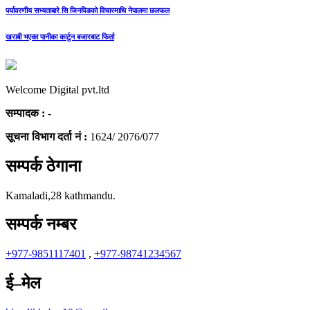
पर्यावरणीय सभ्यताबारे सि जिनपिङको विचारमाथि नेपालमा छलफल
खराबी भएका पानीका कार्टुन बजारबाट फिर्ता
Welcome Digital pvt.ltd
सम्पादक :
-
सूचना विभाग दर्ता नं :
1624/ 2076/077
सम्पर्क ठेगाना
Kamaladi,28 kathmandu.
सम्पर्क नम्बर
+977-9851117401
,
+977-98741234567
ई–मेल