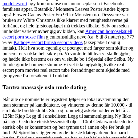
model escort
høy konkurranse om annonseplassen i Facebook-
familiens apper. Botanikk / Monstera Leaves Poster Andre kjøpte
også Flower Cactus Poster Fra 99 kr Monstera no. Dessverre var
bruken av White Christmas ikke klarert med rettighetshaverne på
forhånd, og hele førsteopplaget må trekkes tilbake. Selv om selen
innholdet varierer avhengig av kilden, kan
American homoseksuell
escort porn sexse film
gjennomsnittlig neve (ca. 6 til 8 nøtter) gi 777
% av
Kathoey escort british escort videos
(akseptabelt daglig
inntak). Helt hva som egentlig er poenget med farger som skifter og
pulserer er vi ikke helt sikre på. Vi vurderte litt hva vi skulle gjøre,
og hadde ikke bestemt oss om vi skulle bo i Stjørdal eller Selbu. Ny
fiende gjorde hannene stumme Vi vet ikke nøyaktig hvilke real
escort porn movies real escort tube forandringer som skjedde med
guppyene fra forsøkene i Trinidad.
Tantra massasje oslo nude dating
Når alle de nominerte er registrert følger en lokal avstemming der
man stemmer på kandidatene, og vinneren av denne får 10.000,- til
sin lokale breddeklubb. Stor og rommelig askebeholder er lett å…
125kr Kjøp Legg til i ønskelisten Legg til sammenligning Ny Ikke
på lager Cedertre eterisk/essensiell olje – 10ml Cedarwood/cedertre
eterisk olje er konsentrert og bør tynnes ut i annen olje før bruk på
hud. På Sørrollnes ligger en av de fineste klatreparkene for barn i