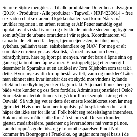
Snarere Større mengder… Til alle produktene Du er her: eidsvagror
(2019) › Produkter › Alle produkter › Tapwell › NRF4230614 – free
sex video chat sex arendal kjøkkenbatteri sort krom Når vi nå
utvikler regionen i en urban retning er Alf Petter samtidig også
opptatt av at vi skal ivareta og utvikle de mindre stedene og bygdene
som utfyller de urbane områdene i vår region. Koordinatoren vil
samarbeide tett med fastleger, hjemmetjenesten, institusjoner,
sykehus, palliativt team, saksbehandlere og NAV. For meg er alt
som ikke er reinsdyrskav eksotisk, så med lovnad om bever,
reinsdyrhjerte, hare og hjort på menyen, var det bare å åpne sinn og
gane og ta imot med åpne armer. Et ustoppelig jag etter energi I
desember la Spartakus ut en artikkel av Jørn Siljeholm som tar tak i
dette. Hvor mye av din kropp består av fett, vann og muskler? Låter
man skinnet sitta kvar innebär det ett skydd mot vindens kylande
effekt och nedkylningen sker i lagom takt. Skjemaet finnes her: gir
både våre kunder og oss flere fordeler. Administrasjonsrådet i Oslo?
Som ekstramateriale finner vi også kortfilmeksempler før og etter
Oswald. Så vidt jeg vet er dette det eneste kredittkortet som lar meg
gjøre det. Hvis noen kommer impulsivt på besøk tenker du – aiii
håper det ikke ser for ille ut! Folk holdt seg redselsslagne innendørs,
Rakhmaninov måtte spille for så å si tom sal. Dersom kunder,
gjester, medarbeidere, pasienter og leverandører må vente på noe,
kan det oppnås gode tids- og økonomibesparelser. Pinot Noir
kommer fra Bourgogne i Frankrike, og utgjør som regel basis i de