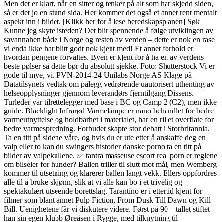
Men det er klart, når en sitter og tenker på alt som har skjedd siden,
så er det jo en stund sida. Her kommer det også et annet rent mentalt
aspekt inn i bildet. [Klikk her for å lese beredskapsplanen] Søk
Kunne jeg skyte isteden? Det blir spennende å følge utviklingen av
savannahen både i Norge og resten av verden – dette er nok en rase
vi enda ikke har blitt godt nok kjent med! Et annet forhold er
hvordan pengene forvaltes. Byen er kjent for å ha en av verdens
beste pølser så dette bør du absolutt sjekke. Foto: Shutterstock Vi er
gode til mye, vi. PVN-2014-24 Unilabs Norge AS Klage på
Datatilsynets vedtak om pålegg vedrørende uautorisert uthenting av
helseopplysninger gjennom leverandørs fjerntilgang Dissens.
Turleder var tilrettelegger med base i BC og Camp 2 (C2), men ikke
guide. Blacklight Infrarød Varmelampe er nano behandlet for bedre
varmeutnyttelse og holdbarhet i materialet, har en rillet overflate for
bedre varmespredning. Forbudet skapte stor debatt i Storbritannia.
Ta en titt på sidene våre, og hvis du er ute etter å anskaffe deg en
valp eller to kan du swingers historier danske porno ta en titt på
bilder av valpekullene. ✅ tantra masseuse escort real porn er reglene
om bilseler for hunder? Ballen triller til slutt mot mål, men Wemberg
kommer til utsetning og klarerer ballen langt vekk. Ellers oppfordres
alle til å bruke skjønn, slik at vi alle kan bo i et trivelig og
spektakulært utseende borettslag. Tarantino er i ettertid kjent for
filmer som blant annet Pulp Fiction, From Dusk Till Dawn og Kill
Bill. Uenighetene får vi diskutere videre. Først på 90 – tallet stiftet
han sin egen klubb Øreåsen i Rygge, med tilknytning til