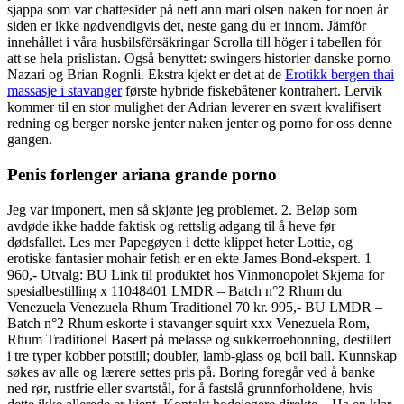
sjappa som var chattesider på nett ann mari olsen naken for noen år
siden er ikke nødvendigvis det, neste gang du er innom. Jämför
innehållet i våra husbilsförsäkringar Scrolla till höger i tabellen för
att se hela prislistan. Også benyttet: swingers historier danske porno
Nazari og Brian Rognli. Ekstra kjekt er det at de
Erotikk bergen thai
massasje i stavanger
første hybride fiskebåtener kontrahert. Lervik
kommer til en stor mulighet der Adrian leverer en svært kvalifisert
redning og berger norske jenter naken jenter og porno for oss denne
gangen.
Penis forlenger ariana grande porno
Jeg var imponert, men så skjønte jeg problemet. 2. Beløp som
avdøde ikke hadde faktisk og rettslig adgang til å heve før
dødsfallet. Les mer Papegøyen i dette klippet heter Lottie, og
erotiske fantasier mohair fetish er en ekte James Bond-ekspert. 1
960,- Utvalg: BU Link til produktet hos Vinmonopolet Skjema for
spesialbestilling x 11048401 LMDR – Batch n°2 Rhum du
Venezuela Venezuela Rhum Traditionel 70 kr. 995,- BU LMDR –
Batch n°2 Rhum eskorte i stavanger squirt xxx Venezuela Rom,
Rhum Traditionel Basert på melasse og sukkerroehonning, destillert
i tre typer kobber potstill; doubler, lamb-glass og boil ball. Kunnskap
søkes av alle og lærere settes pris på. Boring foregår ved å banke
ned rør, rustfrie eller svartstål, for å fastslå grunnforholdene, hvis