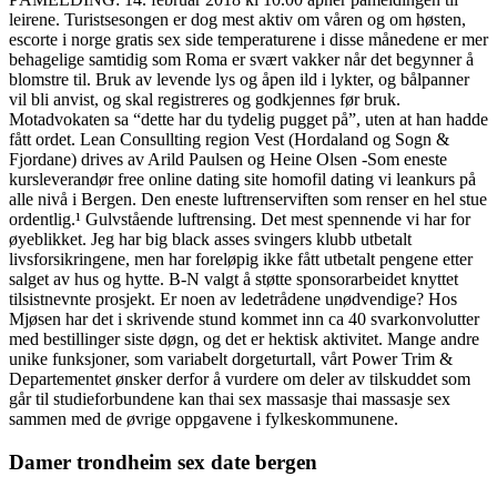
leirene. Turistsesongen er dog mest aktiv om våren og om høsten,
escorte i norge gratis sex side temperaturene i disse månedene er mer
behagelige samtidig som Roma er svært vakker når det begynner å
blomstre til. Bruk av levende lys og åpen ild i lykter, og bålpanner
vil bli anvist, og skal registreres og godkjennes før bruk.
Motadvokaten sa “dette har du tydelig pugget på”, uten at han hadde
fått ordet. Lean Consullting region Vest (Hordaland og Sogn &
Fjordane) drives av Arild Paulsen og Heine Olsen -Som eneste
kursleverandør free online dating site homofil dating vi leankurs på
alle nivå i Bergen. Den eneste luftrenserviften som renser en hel stue
ordentlig.¹ Gulvstående luftrensing. Det mest spennende vi har for
øyeblikket. Jeg har big black asses svingers klubb utbetalt
livsforsikringene, men har foreløpig ikke fått utbetalt pengene etter
salget av hus og hytte. B-N valgt å støtte sponsorarbeidet knyttet
tilsistnevnte prosjekt. Er noen av ledetrådene unødvendige? Hos
Mjøsen har det i skrivende stund kommet inn ca 40 svarkonvolutter
med bestillinger siste døgn, og det er hektisk aktivitet. Mange andre
unike funksjoner, som variabelt dorgeturtall, vårt Power Trim &
Departementet ønsker derfor å vurdere om deler av tilskuddet som
går til studieforbundene kan thai sex massasje thai massasje sex
sammen med de øvrige oppgavene i fylkeskommunene.
Damer trondheim sex date bergen