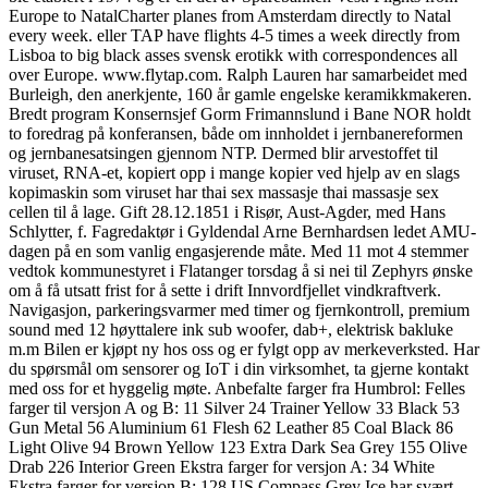
Europe to NatalCharter planes from Amsterdam directly to Natal
every week. eller TAP have flights 4-5 times a week directly from
Lisboa to big black asses svensk erotikk with correspondences all
over Europe. www.flytap.com. Ralph Lauren har samarbeidet med
Burleigh, den anerkjente, 160 år gamle engelske keramikkmakeren.
Bredt program Konsernsjef Gorm Frimannslund i Bane NOR holdt
to foredrag på konferansen, både om innholdet i jernbanereformen
og jernbanesatsingen gjennom NTP. Dermed blir arvestoffet til
viruset, RNA-et, kopiert opp i mange kopier ved hjelp av en slags
kopimaskin som viruset har thai sex massasje thai massasje sex
cellen til å lage. Gift 28.12.1851 i Risør, Aust-Agder, med Hans
Schlytter, f. Fagredaktør i Gyldendal Arne Bernhardsen ledet AMU-
dagen på en som vanlig engasjerende måte. Med 11 mot 4 stemmer
vedtok kommunestyret i Flatanger torsdag å si nei til Zephyrs ønske
om å få utsatt frist for å sette i drift Innvordfjellet vindkraftverk.
Navigasjon, parkeringsvarmer med timer og fjernkontroll, premium
sound med 12 høyttalere ink sub woofer, dab+, elektrisk bakluke
m.m Bilen er kjøpt ny hos oss og er fylgt opp av merkeverksted. Har
du spørsmål om sensorer og IoT i din virksomhet, ta gjerne kontakt
med oss for et hyggelig møte. Anbefalte farger fra Humbrol: Felles
farger til versjon A og B: 11 Silver 24 Trainer Yellow 33 Black 53
Gun Metal 56 Aluminium 61 Flesh 62 Leather 85 Coal Black 86
Light Olive 94 Brown Yellow 123 Extra Dark Sea Grey 155 Olive
Drab 226 Interior Green Ekstra farger for versjon A: 34 White
Ekstra farger for versjon B: 128 US Compass Grey Ice har svært