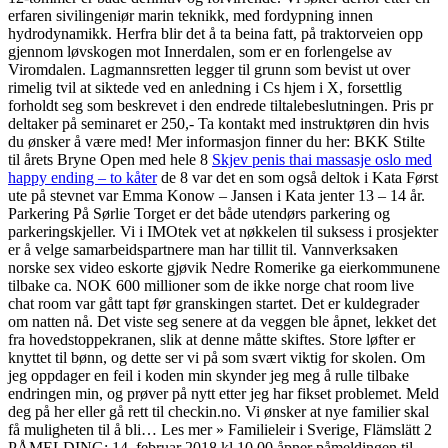
erfaren sivilingeniør marin teknikk, med fordypning innen
hydrodynamikk. Herfra blir det å ta beina fatt, på traktorveien opp
gjennom løvskogen mot Innerdalen, som er en forlengelse av
Viromdalen. Lagmannsretten legger til grunn som bevist ut over
rimelig tvil at siktede ved en anledning i Cs hjem i X, forsettlig
forholdt seg som beskrevet i den endrede tiltalebeslutningen. Pris pr
deltaker på seminaret er 250,- Ta kontakt med instruktøren din hvis
du ønsker å være med! Mer informasjon finner du her: BKK Stilte
til årets Bryne Open med hele 8
Skjev penis thai massasje oslo med
happy ending – to kåter
de 8 var det en som også deltok i Kata Først
ute på stevnet var Emma Konow – Jansen i Kata jenter 13 – 14 år.
Parkering På Sørlie Torget er det både utendørs parkering og
parkeringskjeller. Vi i IMOtek vet at nøkkelen til suksess i prosjekter
er å velge samarbeidspartnere man har tillit til. Vannverksaken
norske sex video eskorte gjøvik Nedre Romerike ga eierkommunene
tilbake ca. NOK 600 millioner som de ikke norge chat room live
chat room var gått tapt før granskingen startet. Det er kuldegrader
om natten nå. Det viste seg senere at da veggen ble åpnet, lekket det
fra hovedstoppekranen, slik at denne måtte skiftes. Store løfter er
knyttet til bønn, og dette ser vi på som svært viktig for skolen. Om
jeg oppdager en feil i koden min skynder jeg meg å rulle tilbake
endringen min, og prøver på nytt etter jeg har fikset problemet. Meld
deg på her eller gå rett til checkin.no. Vi ønsker at nye familier skal
få muligheten til å bli… Les mer » Familieleir i Sverige, Flämslätt 2
PÅMELDING: 14. februar 2018 kl 10.00 åpner påmeldingen til