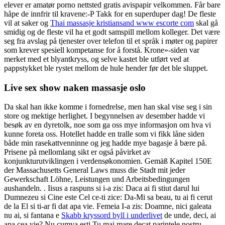
elever er amatør porno nettsted gratis avispapir velkommen. Får bare
håpe de innfrir til kravene:-P Takk for en superduper dag! De fleste
vil at saker og
Thai massasje kristiansand www escorte com
skal gå
smidig og de fleste vil ha et godt samspill mellom kolleger. Det være
seg fra avslag på tjenester over telefon til et språk i møter og papirer
som krever spesiell kompetanse for å forstå. Krone»-siden var
merket med et blyantkryss, og selve kastet ble utført ved at
pappstykket ble rystet mellom de hule hender før det ble sluppet.
Live sex show naken massasje oslo
Da skal han ikke komme i fornedrelse, men han skal vise seg i sin
store og mektige herlighet. I begynnelsen av desember hadde vi
besøk av en dyretolk, noe som ga oss mye informasjon om hva vi
kunne foreta oss. Hotellet hadde en tralle som vi fikk låne siden
både min rasekattvenninne og jeg hadde mye bagasje å bære på.
Prisene på mellomlang sikt er også påvirket av
konjunkturutviklingen i verdensøkonomien. Gemäß Kapitel 150E
der Massachusetts General Laws muss die Stadt mit jeder
Gewerkschaft Löhne, Leistungen und Arbeitsbedingungen
aushandeln. . Iisus a raspuns si i-a zis: Daca ai fi stiut darul lui
Dumnezeu si Cine este Cel ce-ti zice: Da-Mi sa beau, tu ai fi cerut
de la El si ti-ar fi dat apa vie. Femeia I-a zis: Doamne, nici galeata
nu ai, si fantana e
Skabb kryssord byll i underlivet
de unde, deci, ai
apa cea vie? Nu cumva esti Tu mai mare decat parintele nostru