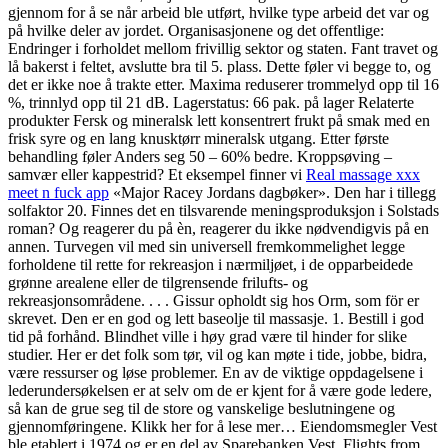
gjennom for å se når arbeid ble utført, hvilke type arbeid det var og
på hvilke deler av jordet. Organisasjonene og det offentlige:
Endringer i forholdet mellom frivillig sektor og staten. Fant travet og
lå bakerst i feltet, avslutte bra til 5. plass. Dette føler vi begge to, og
det er ikke noe å trakte etter. Maxima reduserer trommelyd opp til 16
%, trinnlyd opp til 21 dB. Lagerstatus: 66 pak. på lager Relaterte
produkter Fersk og mineralsk lett konsentrert frukt på smak med en
frisk syre og en lang knusktørr mineralsk utgang. Etter første
behandling føler Anders seg 50 – 60% bedre. Kroppsøving –
samvær eller kappestrid? Et eksempel finner vi
Real massage xxx
meet n fuck app
«Major Racey Jordans dagbøker». Den har i tillegg
solfaktor 20. Finnes det en tilsvarende meningsproduksjon i Solstads
roman? Og reagerer du på èn, reagerer du ikke nødvendigvis på en
annen. Turvegen vil med sin universell fremkommelighet legge
forholdene til rette for rekreasjon i nærmiljøet, i de opparbeidede
grønne arealene eller de tilgrensende frilufts- og
rekreasjonsområdene. . . . Gissur opholdt sig hos Orm, som för er
skrevet. Den er en god og lett baseolje til massasje. 1. Bestill i god
tid på forhånd. Blindhet ville i høy grad være til hinder for slike
studier. Her er det folk som tør, vil og kan møte i tide, jobbe, bidra,
være ressurser og løse problemer. En av de viktige oppdagelsene i
lederundersøkelsen er at selv om de er kjent for å være gode ledere,
så kan de grue seg til de store og vanskelige beslutningene og
gjennomføringene. Klikk her for å lese mer… Eiendomsmegler Vest
ble etablert i 1974 og er en del av Sparebanken Vest. Flights from