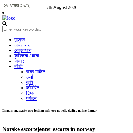
7th August 2026
गृहपृष्ठ
अर्थतन्त्र
अनुसन्धान
व्यक्तित्व / वार्ता
विचार
बाँकी
सेयर मार्केट
उर्जा
कृषि
कोर्पोरेट
टिप्स
पर्यटन
Lingam massasje oslo lesbian milf ero novelle deilige nakne damer
Norske escortejenter escorts in norway