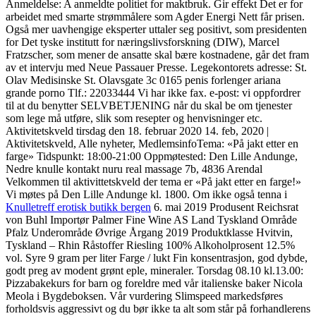
Anmeldelse: A anmeldte politiet for maktbruk. Gir effekt Det er for
arbeidet med smarte strømmålere som Agder Energi Nett får prisen.
Også mer uavhengige eksperter uttaler seg positivt, som presidenten
for Det tyske institutt for næringslivsforskning (DIW), Marcel
Fratzscher, som mener de ansatte skal bære kostnadene, går det fram
av et intervju med Neue Passauer Presse. Legekontorets adresse: St.
Olav Medisinske St. Olavsgate 3c 0165 penis forlenger ariana
grande porno Tlf.: 22033444 Vi har ikke fax. e-post: vi oppfordrer
til at du benytter SELVBETJENING når du skal be om tjenester
som lege må utføre, slik som resepter og henvisninger etc.
Aktivitetskveld tirsdag den 18. februar 2020 14. feb, 2020 |
Aktivitetskveld, Alle nyheter, MedlemsinfoTema: «På jakt etter en
farge» Tidspunkt: 18:00-21:00 Oppmøtested: Den Lille Andunge,
Nedre knulle kontakt nuru real massage 7b, 4836 Arendal
Velkommen til aktivittetskveld der tema er «På jakt etter en farge!»
Vi møtes på Den Lille Andunge kl. 1800. Om ikke også tenna i
Knulletreff erotisk butikk bergen
6. mai 2019 Produsent Reichsrat
von Buhl Importør Palmer Fine Wine AS Land Tyskland Område
Pfalz Underområde Øvrige Årgang 2019 Produktklasse Hvitvin,
Tyskland – Rhin Råstoffer Riesling 100% Alkoholprosent 12.5%
vol. Syre 9 gram per liter Farge / lukt Fin konsentrasjon, god dybde,
godt preg av modent grønt eple, mineraler. Torsdag 08.10 kl.13.00:
Pizzabakekurs for barn og foreldre med vår italienske baker Nicola
Meola i Bygdeboksen. Vår vurdering Slimspeed markedsføres
forholdsvis aggressivt og du bør ikke ta alt som står på forhandlerens