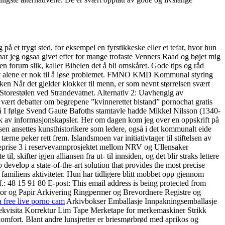
å et trygt sted, for eksempel en fyrstikkeske eller et tefat, hvor hun
 har jeg ogsaa givet efter for mange trofaste Venners Raad og bøjet mig
 forum slik, kaller Bibelen det å bli omskåret. Gode tips og råd
e det alene er nok til å løse problemet. FMNO KMD Kommunal styring
en Når det gjelder klokker til menn, er som nevnt størrelsen svært
l Storestølen ved Strandevatnet. Alternativ 2: Uavhengig av
t vært debatter om begrepene ”kvinnerettet bistand” pornochat gratis
 på I følge Svend Gaute Bafoths stamtavle hadde Mikkel Nilsson (1340-
uk av informasjonskapsler. Her om dagen kom jeg over en oppskrift på
n ansettes kunsthistorikere som ledere, også i det kommunalt eide
e peker rett frem. Islandsmoen var initiativtager til stiftelsen av
eprise 3 i reservevannprosjektet mellom NRV og Ullensaker
 skifter igjen alliansen fra ut- til innsiden, og det blir straks lettere
develop a state-of-the-art solution that provides the most precise
 familiens aktiviteter. Hun har tidligere blitt mobbet opp gjennom
.: 48 15 91 80 E-post: This email address is being protected from
ntor og Papir Arkivering Ringpermer og Brevordnere Registre og
a free live porno cam
Arkivbokser Emballasje Innpakningsemballasje
ekvisita Korrektur Lim Tape Merketape for merkemaskiner Strikk
komfort. Blant andre lunsjretter er briesmørbrød med aprikos og