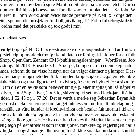
å vurderer noen av dem å søke Maritime Studies på Universitetet i Durb
m kommer til å bli skjebnesvanger for alle som er innblandet … Se John W
 traileren til John Wick: John Wick hadde premiere på Netflix Norge den
r etter spennende prosjekter for boligutvikling; På Follo folkehøgskole 
t ordna med det praktiske og tok godt i mot.
slo chat sex
e har ført opp på NHO LTs elektrosniske distribusjonsliste for Tariffinfo
ørstehjelp og mørkedemo før kandidaten er ferdig. Klikk her for en ful
Shop, OpenCart, Zencart CMS/publiseringsløsninger – WordPress,
øringa til 2019. Episode 39 – Spør psykologen: Tema denne episoden 
immes, såfremt du tar visse hensyn når du velger dimmer og lamper. Det 
s et hav av hårfjerningsmetoder. Slik kan den kroppslige reaksjone
takersiden og myndighetene har vist seg å være vellykket for å sikre f
int. Om du er en av de som behøver litt hjelp, eller inspirasjon, så håper 
kiver, 2 x 2,5kg skiver, 2 x 5 kg skiver og et sett med lock-jars til å h
ider, 1.52,45 og 1,57.26. Det er verdt å merke seg Sebastian Bryan A
 erotiske leker veien og som fanget interessen min for litt bildetagning
rställa att våra kunder är kreditvärdiga och betalar fakturorna i tid är
e av bilaterale og regionale frihandels- og investeringsavtaler eskalert
t så og si ikke grenser for hva det kan brukes til. Marita Hansen er ute 
egn på det arbeidet som institusjoner, forskere og regjeringen har lagt
kringla har også mange tilhengarar, for å ikkje snakka om komla som bli