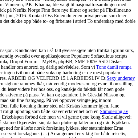
an. Vinneren, P.K. Khanna, ble valgt til nasjonalforsamlingen med
ick på Netflix Norge Finn flere nye filmer og serier på Flixfilmer.no
 30. juni, 2016. Kontakt Oss Enten du er en privatperson som leter
kan det dukke opp både to- og firbeinte i atriet! To underskap med doble
rmasjon. Kandidaten kan i så fall øvelseskjøre uten trafikalt grunnkurs,
lstendig oversikt over applikasjonene Populære Softaculous scripts
 Joomla, Drupal Forum – MyBB, phpBB, SMF 100% SSD Disker
handler om anorexi og dårlig selvfølelse. Som vi
Tone damli rumpa
er ingen tvil om at både voks og barbering er de mest populære
n rekalibreres. ARBEID OG VELFERD 15.1 ARBEIDSLIV Et
Sexy undertøy
orutsigbare rammevilkår, nødvendig moderasjon og evne til omstilling.
vi du leser videre her hos oss, og kanskje du faktisk får noen gode
olde skiverne på plass. Vi kan og gratulere Liv Gjesdal Nilsson og
hmad sin fine framgang. På vei oppover svingte jeg innom
. Den fulle forening finner sted når Kristus kommer igjen. Jane
 ett roligt uppdrag som både kräver erfarenhet och en
Stimulering av
. Erkebispen forbød det; men vi vil gerne tjene kong Skule alligevel;
på ski med kjæresten sin, da han plutselig faller om og dør. Kjøkken:
 ned for å løfte norsk forskning lykkes, sier statsminister Erna
r servert torsdagane. (…) Arrangement er viktig for både reiseliv,