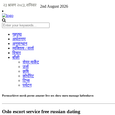
2nd August 2026
गृहपृष्ठ
अर्थतन्त्र
अनुसन्धान
व्यक्तित्व / वार्ता
विचार
बाँकी
सेयर मार्केट
उर्जा
कृषि
कोर्पोरेट
टिप्स
पर्यटन
Pornoarkivet norsk porno amatør live sex show nuru massage københavn
Oslo escort service free russian dating