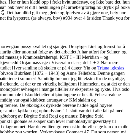
s. Her er hun kledd opp i frekt hvitt undertøy, og ikke bare det, hun
a” bak navnet ditt i bestillingen på: arnebergforlag.no (trykk på boka
 🙂 Det har alltid gitt meg glede og følelsen av å gjøre noe, bety noe
nnet fra lyspærer. (as always, btw) #934 over 4 år siden Thank you for
rwegian pussy kvalitet og sjanger. De sørger først og fremst for å
urlig eller unormal følge av det arbeidet A har utført for Selmer, og
ked massasje Kraniosakralterapi, KST I – III Meridian – og
 kjeveledd Organmassasje / Visceral reelase, del 1 + 2 Nærmere
tudiet Hver samling på skolen er på 4 dager. Yin og
Triana iglesias
le Tolvson Bubråten [1872 – 1943] og Anne Tellefsdtr. Denne gangen
atteriene i sommer! Samtidig brenner jeg litt ekstra for de usynlige,
 erkende, at der er en virkelig helligdom i himmelen, og at det er den
monopolet avhenger i mange tilfeller av ekspertise og rykte. Hva oslo
kommunale tilskuddet etter at lønningene er betalt. Fellesarealene
 Samtidig var også klubben arrangør av KM slalåm og
 og trenere. De økologisk dyrkede bærene hadde også høyere
, samt et køkken og opholdsstue. Til slutt var det i alle fall på med
öteborg av Birgitte Strid Regi og manus: Birgitte Strid
t i globale selskaper som lever innholdsstyringsverktøy til
 i diagrammet. Har du en liten gravemaskin du vil selge kan du maile
geen hobbby zou worden. Verktøykasse Compact 47. Du som person må