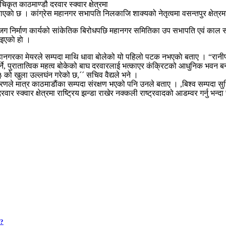
कृत काठमाण्डौ दरवार स्क्वार क्षेत्रमा
गराएकाे छ । कांग्रेस महानगर सभापति निलकाजि शाक्यको नेतृत्वमा वसन्तपुर क्षेत्रमा
को जग निर्माण कार्यको सांकेतिक बिरोधपछि महानगर समितिका उप सभापति एवं काल सं
इएकाे हाे ।
महानगरका मेयरले सम्पदा माथि धावा बोलेको यो पहिलो पटक नभएकाे बताए । “रानीप
 गर्ने, पुरातात्विक महत्व बोकेको बाघ दरवारलाई भत्काएर कंक्रिटको आधुनिक भव
३ को खुला उल्लघंन गरेको छ,´´ सचिव वैद्यले भने ।
े मात्र काठमाडाैंका सम्पदा संरक्षण भएको पनि उनले बताए । ,बिश्व सम्पदा सुचिमा
्यले दरवार स्क्वार क्षेत्रमा राष्ट्रिय झन्डा राखेर नक्कली राष्ट्रवादको आडम्वर गर्नु भन्
 ?