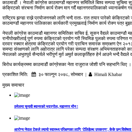
काठमाडौं । नेपाली कांग्रेस काठमाण्डौ महानगर समितिले बिश्व सम्पदा सुचिमा सुचि
कंक्रिटकाे संरचना निर्माण कार्य राेक्न माग गर्दै महानगरपालिकाकाे ध्यानाकर्षण 
राष्ट्रिय झन्डा राख्ने प्रयोजननको लागि भन्दै राता- रात तयार पारेको कंक्रिट
काठमाण्डौ महानगर पालिकाका कार्यकारी प्रमुखलाई निर्माण कार्य रोक्न पत्र बुझा
नेपाली कांग्रेस काठमाडौ महानगर समितिका सचिव ‌ई. सुसन वैद्यले काठमाण्डौ 
रानीपोखरीलाई पुर्ण रुपमा कंक्रिटको प्रयोग गरी स्विमिङ पुलकाे रुपमा परिणत
दरवार स्क्वार क्षेत्रमा कंक्रिटको प्रयोग गरी प्राचिन समारक सम्रक्षण ऐन २०१
समप्दा संरक्षणको लागि अहोरात्र लागि परेका सम्पदा संरक्षण अभियनताहरुको कारणल
नेपालको अभुतपुर्व सैन्दर्यले भरीपुर्ण मुर्त अमुर्त कलाकृर्तिहरु हेर्न आउने भन्दै वैद
बिरोध कार्यक्रममा काठमाडाैं कांग्रेसका नेता राजुराज जोशी पनि सहभागि थिए ।
प्रकाशित मिति:
३० फाल्गुन २०७८, सोमबार |
Himali Khabar
मुख्य समाचार
ठमेलमा चुनावी ब्यानरको भद्रगोल, महानगर मौन !
आरोग्य नेपाल टेकले ल्यायो स्वास्थ्य परिक्षणका लागि ‘टेलिहेल्थ उपकरण’, केके छन विशेषता