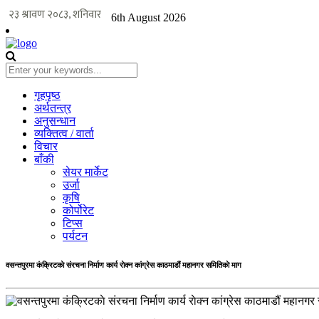
6th August 2026
गृहपृष्ठ
अर्थतन्त्र
अनुसन्धान
व्यक्तित्व / वार्ता
विचार
बाँकी
सेयर मार्केट
उर्जा
कृषि
कोर्पोरेट
टिप्स
पर्यटन
वसन्तपुरमा कंक्रिटकाे संरचना निर्माण कार्य राेक्न कांग्रेस काठमाडौं महानगर समितिकाे माग