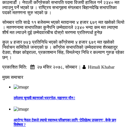
काठमाडौं । नेपाली काँग्रेसको सभापति पदमा विजयी हासिल गर्न २३४० मत
ल्याउनु पर्ने भएको छ । राष्ट्रिय सभागृहमा मंगलबार बिहानदेखि सभापतिका
पदको मतगणना सुरु भएको छ ।
सोमबार राति साढे ११ बजेसम्म भएको मतदानमा ४ हजार ६७९ मत खसेको थियो
। मतगणनामा सभापतिका कुनैपनि उम्मेदवारले २३४० भन्दा कम मत ल्याएमा
शीर्ष मत ल्याउने दुई उम्मेदवारबीच दोस्रो चरणमा प्रतिस्पर्धा हुनेछ
कुल ४ हजार ७४३ प्रतिनिधि भएको काँग्रेसमा ४ हजार ६७९ मत खसेको
निर्वाचन समितिले जनाएको छ । काँग्रेस सभापतिको उम्मेदवारमा शेरबहादुर
देउवा, शेखर कोइराला, प्रकाशमान सिंह, विमलेन्द्र निधि र कल्याण गुरुङ रहेका
छन् ।
प्रकाशित मिति:
२७ मंसिर २०७८, सोमबार |
Himali Khabar
मुख्य समाचार
ठमेलमा चुनावी ब्यानरको भद्रगोल, महानगर मौन !
आरोग्य नेपाल टेकले ल्यायो स्वास्थ्य परिक्षणका लागि ‘टेलिहेल्थ उपकरण’, केके छन
विशेषता ?