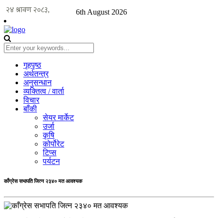
6th August 2026
गृहपृष्ठ
अर्थतन्त्र
अनुसन्धान
व्यक्तित्व / वार्ता
विचार
बाँकी
सेयर मार्केट
उर्जा
कृषि
कोर्पोरेट
टिप्स
पर्यटन
काँग्रेस सभापति जित्न २३४० मत आवश्यक