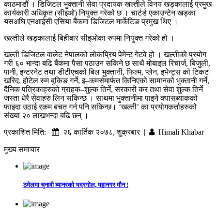
काठमाडौं । डिजिटल भुक्तानी सेवा प्रदायक खल्तीले विनय खड्कालाई प्रमुख
कार्यकारी अधिकृत (सीइओ) नियुक्त गरेको छ । चार्टर्ड एकाउन्टेन खड्का
यसअघि एनआईसी एसिया बैंकमा डिजिटल मार्केटिङ प्रमुख थिए ।
खल्तीले खड्कालाई बिहीबार सीइओका रुपमा नियुक्त गरेको हो ।
खल्ती डिजिटल वालेट नेपालको लाेकप्रिय पेमेन्ट गेटवे हो । खल्तीको प्रयोग
गरी ६० भान्दा बढि बैंकमा पैसा पठाउन सकिने छ साथै मोबाइल रिचार्ज, बिजुली,
पानी, इन्टरनेट तथा डीटीएचको बिल भुक्तानी, फिल्म, प्लेन, इभेन्ट्स को टिकट
खरिद, होटेल रुम बुकिङ गर्ने, इ–कमर्समार्फत किनिएको सामानको भुक्तानी गर्ने,
दैनिक पत्रिकाहरुको ग्राहक–शुल्क तिर्ने, सरकारी कर तथा सेवा शुल्क तिर्ने
जस्ता धेरै सेवाहरु लिन सकिन्छ । साथमा भुक्तानीमा पाइने क्यासब्याकको
फाइदा उठाई रकम बचत गर्न पनि सकिन्छ। ‘खल्ती’ का प्रयोगकर्ताहरुको
संख्या २० लाखभन्दा बढि छन् ।
प्रकाशित मिति:
२६ कार्तिक २०७८, शुक्रबार |
Himali Khabar
मुख्य समाचार
ठमेलमा चुनावी ब्यानरको भद्रगोल, महानगर मौन !