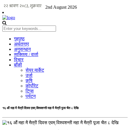
2nd August 2026
गृहपृष्ठ
अर्थतन्त्र
अनुसन्धान
व्यक्तित्व / वार्ता
विचार
बाँकी
सेयर मार्केट
उर्जा
कृषि
कोर्पोरेट
टिप्स
पर्यटन
१६ औं महा मै मैत्री दिवस एवम् विश्वशन्ती महा मै मैत्री पूजा चैत ८ देखि