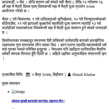
काठमाडौं, ५ चैत । बोधि श्रवण धर्म संघले यही चैत्र ८ देखि १२ गतेसम्म १६
औं महा मै मैत्री दिवस एवम् विश्वशन्ती महा मै मैत्री पूजा प्रार्थन २०७७
आयोजना गरेको छ ।
चैत्र ८ गते चितवनमा, ९ गते ललितपुरको चुनिखेलमा, १० गते सिन्धुपाल्चोकको
बाँडेगाउँमा, ११ गते झापाको बुधबारेमा महामैत्री पूजा सम्पन्न भएपछि १२ गते
सर्लाहीको पत्थरकोटमा विश्वशन्ती महा मै मैत्री पूजा समापन हुने संघले जनाएको
छ ।
किशोरवयका रामबहादुर वमजनमा दैवी शक्तिको प्रवेशपछि बाराको हलखोरिया
जङ्गलमा गुप्त तपस्यामा लीन भएका थिए । ज्ञान प्राप्त भएपछि महासम्बोधी धर्म
संघ गुरुका नामले परिचित हुनुहुन्छ । नेपालमा पनि उहाँद्वारा प्रतिपादित मैत्रीय
धर्मको ब्यापक विस्तार हुँदै गएको छ । अहिले उहाँका अनुयायीहरु संसारभरी छ्न
।
प्रकाशित मिति:
५ चैत्र २०७७, बिहीबार |
Himali Khabar
मुख्य समाचार
ठमेलमा चुनावी ब्यानरको भद्रगोल, महानगर मौन !